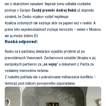
nie o okamžitom nasadení. Napriek tomu odhalila rozdielne
postoje v Európe.
Český premiér Andrej Babiš
už dopredu
oznámil, že Česko vojakov vyšleť neplánuje.
Koalícia ochotných tak existuje skôr na papieri než v realite. A
práve táto nejednoznačnosť zvyšuje nervozitu – nielen v Moskve,
ale aj medzi štátmi EÚ.
Ruská odpoveď:
Rusko sa k parížskej deklarácii vyjadrilo prvýkrát až po
pravoslávnych Vianociach. Zacharovová označila Ukrajinu a jej
európskych partnerov za „
os vojny
“ a dokument z Paríža za
vzdialený mierovému riešeniu.
Z ruského pohľadu ide o pokračovanie militarizácie konfliktu –
tentoraz pod rúškom povojnového usporiadania.