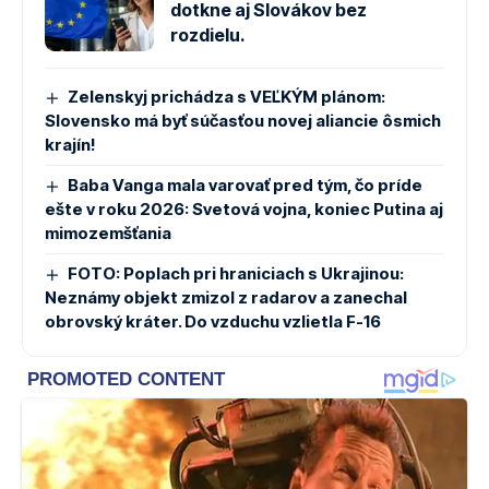
dotkne aj Slovákov bez
rozdielu.
Zelenskyj prichádza s VEĽKÝM plánom:
Slovensko má byť súčasťou novej aliancie ôsmich
krajín!
Baba Vanga mala varovať pred tým, čo príde
ešte v roku 2026: Svetová vojna, koniec Putina aj
mimozemšťania
FOTO: Poplach pri hraniciach s Ukrajinou:
Neznámy objekt zmizol z radarov a zanechal
obrovský kráter. Do vzduchu vzlietla F-16