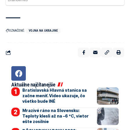
OZNAČENÉ:
VOJNA NA UKRAJINE
Aktuálne najčítanejšie
Bratislavská Hlavná stanica sa
začne meniť. Video ukazuje, čo
všetko bude INÉ
Mrazivé ráno na Slovensku:
Teploty klesli až na –6 °C, vietor
ešte zosilnie