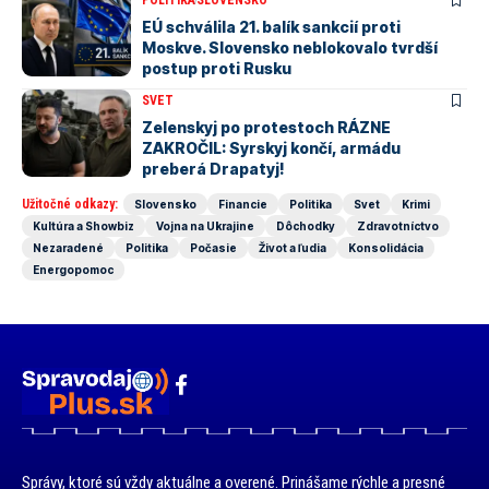
POLITIKA
SLOVENSKO
EÚ schválila 21. balík sankcií proti
Moskve. Slovensko neblokovalo tvrdší
postup proti Rusku
SVET
Zelenskyj po protestoch RÁZNE
ZAKROČIL: Syrskyj končí, armádu
preberá Drapatyj!
Užitočné odkazy:
Slovensko
Financie
Politika
Svet
Krimi
Kultúra a Showbiz
Vojna na Ukrajine
Dôchodky
Zdravotníctvo
Nezaradené
Politika
Počasie
Život a ľudia
Konsolidácia
Energopomoc
Správy, ktoré sú vždy aktuálne a overené. Prinášame rýchle a presné