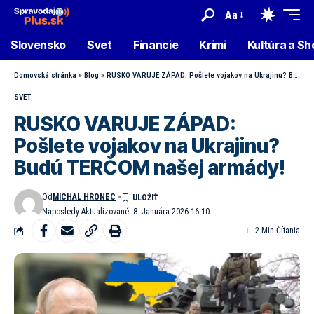
Aa
Slovensko
Svet
Financie
Krimi
Kultúra a S
Domovská stránka
»
Blog
»
RUSKO VARUJE ZÁPAD: Pošlete vojakov na Ukrajinu? Budú TERČOM našej armády!
SVET
RUSKO VARUJE ZÁPAD:
Pošlete vojakov na Ukrajinu?
Budú TERČOM našej armády!
Od
MICHAL HRONEC
Naposledy Aktualizované: 8. Januára 2026 16:10
2 Min Čítania