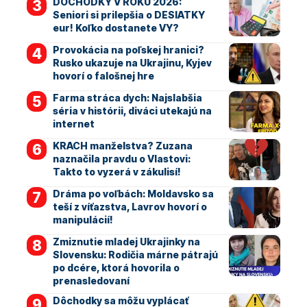
DÔCHODKY V ROKU 2026:
Seniori si prilepšia o DESIATKY
eur! Koľko dostanete VY?
Provokácia na poľskej hranici?
Rusko ukazuje na Ukrajinu, Kyjev
hovorí o falošnej hre
Farma stráca dych: Najslabšia
séria v histórii, diváci utekajú na
internet
KRACH manželstva? Zuzana
naznačila pravdu o Vlastovi:
Takto to vyzerá v zákulisí!
Dráma po voľbách: Moldavsko sa
teší z víťazstva, Lavrov hovorí o
manipulácií!
Zmiznutie mladej Ukrajinky na
Slovensku: Rodičia márne pátrajú
po dcére, ktorá hovorila o
prenasledovaní
Dôchodky sa môžu vyplácať