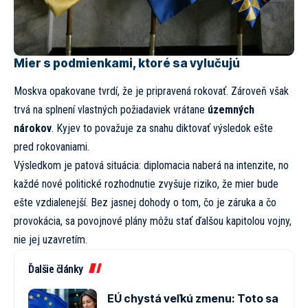
Mier s podmienkami, ktoré sa vylučujú
Moskva opakovane tvrdí, že je pripravená rokovať. Zároveň však
trvá na splnení vlastných požiadaviek vrátane
územných
nárokov
. Kyjev to považuje za snahu diktovať výsledok ešte
pred rokovaniami.
Výsledkom je patová situácia: diplomacia naberá na intenzite, no
každé nové politické rozhodnutie zvyšuje riziko, že mier bude
ešte vzdialenejší. Bez jasnej dohody o tom, čo je záruka a čo
provokácia, sa povojnové plány môžu stať ďalšou kapitolou vojny,
nie jej uzavretím.
Ďalšie články
EÚ chystá veľkú zmenu: Toto sa