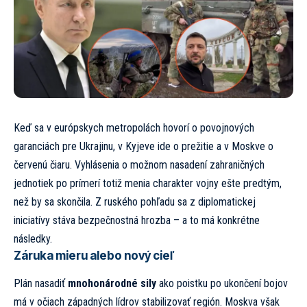
Keď sa v európskych metropolách hovorí o povojnových
garanciách pre Ukrajinu, v Kyjeve ide o prežitie a v Moskve o
červenú čiaru. Vyhlásenia o možnom nasadení zahraničných
jednotiek po prímerí totiž menia charakter vojny ešte predtým,
než by sa skončila. Z ruského pohľadu sa z diplomatickej
iniciatívy stáva bezpečnostná hrozba – a to má konkrétne
následky.
Záruka mieru alebo nový cieľ
Plán nasadiť
mnohonárodné sily
ako poistku po ukončení bojov
má v očiach západných lídrov stabilizovať región. Moskva však