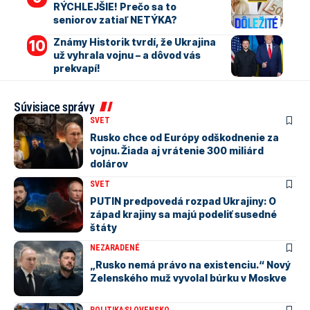
RÝCHLEJŠIE! Prečo sa to
seniorov zatiaľ NETÝKA?
Známy Historik tvrdí, že Ukrajina
už vyhrala vojnu – a dôvod vás
prekvapí!
Súvisiace správy
SVET
Rusko chce od Európy odškodnenie za
vojnu. Žiada aj vrátenie 300 miliárd
dolárov
SVET
PUTIN predpovedá rozpad Ukrajiny: O
západ krajiny sa majú podeliť susedné
štáty
NEZARADENÉ
„Rusko nemá právo na existenciu.“ Nový
Zelenského muž vyvolal búrku v Moskve