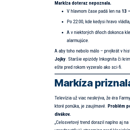
Markíza doteraz nepoznala.
V hlavnom čase padá len na
13 
Po 22:00, kde kedysi hravo vládla
A v niektorých dňoch dokonca kl
alarmujúce.
A aby toho nebolo málo – prvýkrát v his
Jojky
. Staršie epizódy Inkognita či kr
ešte pred rokom vyzeralo ako sci-fi.
Markíza priznal
Televízia už viac neskrýva, že éra Farm
ktoré ponúka, je zaujímavé.
Problém po
divákov.
„Celosvetový trend dorazil naplno aj na 