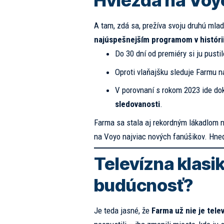
Hviezda na Voy
A tam, zdá sa, prežíva svoju druhú mla
najúspešnejším programom v históri
Do 30 dní od premiéry si ju pusti
Oproti vlaňajšku sleduje Farmu 
V porovnaní s rokom 2023 ide d
sledovanosti
.
Farma sa stala aj rekordným lákadlom n
na Voyo najviac nových fanúšikov. Hne
Televízna klasi
budúcnosť?
Je teda jasné, že
Farma už nie je te