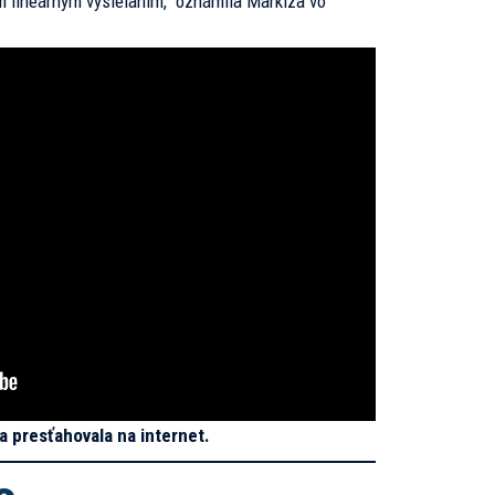
m lineárnym vysielaním,“ oznámila Markíza vo
a presťahovala na internet.