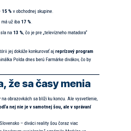
– 15 %
v obchodnej skupine.
, má už iba
17 %
.
esla na
13 %
, čo je pre „televízneho matadora“
tórii jej dokáže konkurovať aj
reprízový program
iminálka Polda dnes berú Farmárke divákov, čo by
a, že sa časy menia
y na obrazovkách sa blíži ku koncu. Ale vysvetlenie,
dľa nej nie je v samotnej šou, ale v správaní
Slovensko – diváci reality šou čoraz viac