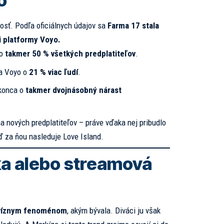
o
dosť. Podľa oficiálnych údajov sa
Farma 17 stala
i platformy Voyo.
lo
takmer 50 % všetkých predplatiteľov
.
na Voyo o
21 % viac ľudí
.
okonca o
takmer dvojnásobný nárast
a nových predplatiteľov – práve vďaka nej pribudlo
ď za ňou nasleduje Love Island.
ka alebo streamová
levíznym fenoménom
, akým bývala. Diváci ju však