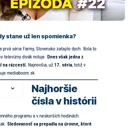
ndy stane už len spomienka?
 prvá séria Farmy, Slovensko zatajilo dych. Bola to
čo televízny divák miluje.
Dnes však jedna z
í na rázcestí.
Najnovšia, už
17. séria
, totiž v
muje
mediaboom.sk.
Najhoršie
čísla v histórii
senného programu a v neskorších hodinách
nak.
Sledovanosť sa prepadla na úrovne, ktoré