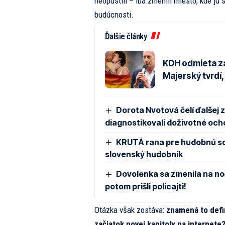
neopustili – iba zmenili miesto, kde ju 
budúcnosti.
Ďalšie články
KDH odmieta z
Majerský tvrdí
Dorota Nvotová čelí ďalšej z
diagnostikovali doživotné och
KRUTÁ rana pre hudobnú s
slovenský hudobník
Dovolenka sa zmenila na no
potom prišli policajti!
Otázka však zostáva:
znamená to defin
začiatok novej kapitoly na internete