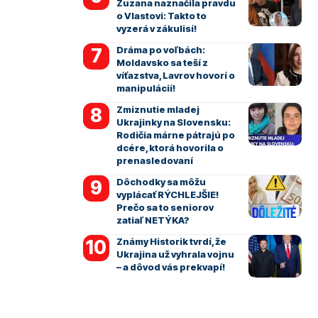
Zuzana naznačila pravdu
o Vlastovi: Takto to
vyzerá v zákulisí!
Dráma po voľbách:
Moldavsko sa teší z
víťazstva, Lavrov hovorí o
manipulácií!
Zmiznutie mladej
Ukrajinky na Slovensku:
Rodičia márne pátrajú po
dcére, ktorá hovorila o
prenasledovaní
Dôchodky sa môžu
vyplácať RÝCHLEJŠIE!
Prečo sa to seniorov
zatiaľ NETÝKA?
Známy Historik tvrdí, že
Ukrajina už vyhrala vojnu
– a dôvod vás prekvapí!