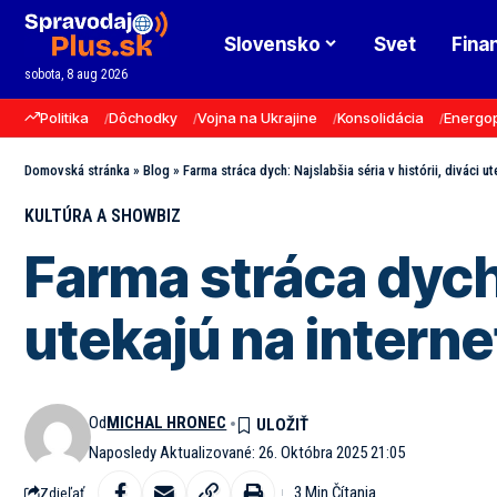
Slovensko
Svet
Fina
sobota, 8 aug 2026
Politika
Dôchodky
Vojna na Ukrajine
Konsolidácia
Energo
Domovská stránka
»
Blog
»
Farma stráca dych: Najslabšia séria v histórii, diváci ut
KULTÚRA A SHOWBIZ
Farma stráca dych: 
utekajú na interne
Od
MICHAL HRONEC
Naposledy Aktualizované: 26. Októbra 2025 21:05
3 Min Čítania
Zdieľať