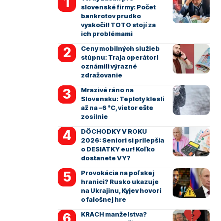
slovenské firmy: Počet
bankrotov prudko
vyskočil! TOTO stojí za
ich problémami
Ceny mobilných služieb
stúpnu: Traja operátori
oznámili výrazné
zdražovanie
Mrazivé ráno na
Slovensku: Teploty klesli
až na –6 °C, vietor ešte
zosilnie
DÔCHODKY V ROKU
2026: Seniori si prilepšia
o DESIATKY eur! Koľko
dostanete VY?
Provokácia na poľskej
hranici? Rusko ukazuje
na Ukrajinu, Kyjev hovorí
o falošnej hre
KRACH manželstva?