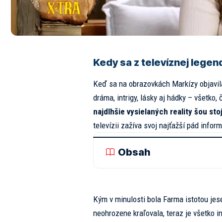
Kedy sa z televíznej lege
Keď sa na obrazovkách Markízy objavila
dráma, intrigy, lásky aj hádky – všetko, 
najdlhšie vysielaných reality šou stoj
televízii zažíva svoj najťažší pád infor
Obsah
Kým v minulosti bola Farma istotou je
neohrozene kraľovala, teraz je všetko i