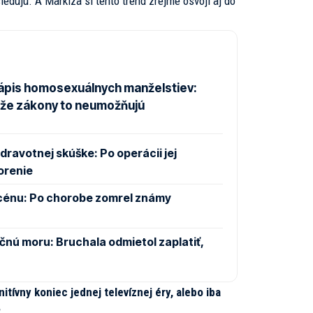
sledujú. A Markíza si tento trend zrejme osvojí aj do
ápis homosexuálnych manželstiev:
, že zákony to neumožňujú
dravotnej skúške: Po operácii jej
orenie
cénu: Po chorobe zomrel známy
čnú moru: Bruchala odmietol zaplatiť,
itívny koniec jednej televíznej éry, alebo iba
?