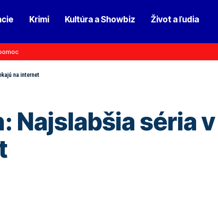
ncie
Krimi
Kultúra a Showbiz
Život a ľudia
pomoc
ekajú na internet
Najslabšia séria v h
t