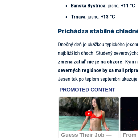
Banská Bystrica
: jasno,
+11 °C
Trnava
: jasno,
+13 °C
Prichádza stabilné chladn
Dnešný deň je ukážkou typického jesen
najbližších dňoch. Studený severových
zmena zatiaľ nie je na obzore
. Kým n
severných regiónov by sa mali pripra
Jeseň tak po teplom septembri ukazuje s