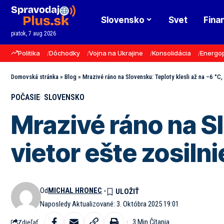
Slovensko
Svet
Fina
piatok, 7 aug 2026
Politika
Dôchodky
Vojna na Ukrajine
Konsolidácia
Energo
Domovská stránka
»
Blog
»
Mrazivé ráno na Slovensku: Teploty klesli až na –6 °C, 
POČASIE
SLOVENSKO
Mrazivé ráno na Sl
vietor ešte zosilni
Od
MICHAL HRONEC
Naposledy Aktualizované: 3. Októbra 2025 19:01
3 Min Čítania
Zdieľať