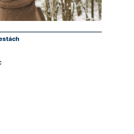
mestách
C