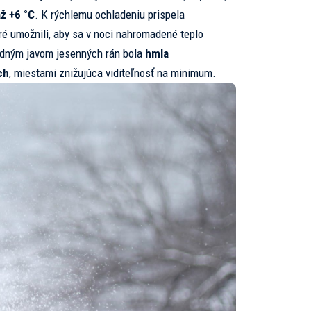
až +6 °C
. K rýchlemu ochladeniu prispela
oré umožnili, aby sa v noci nahromadené teplo
vodným javom jesenných rán bola
hmla
ch
, miestami znižujúca viditeľnosť na minimum.