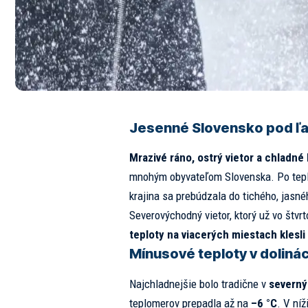
Jesenné Slovensko pod ľ
Mrazivé ráno, ostrý vietor a chladné 
mnohým obyvateľom Slovenska. Po teple
krajina sa prebúdzala do tichého, jasn
Severovýchodný vietor, ktorý už vo štvrt
teploty na viacerých miestach klesl
Mínusové teploty v dolinác
Najchladnejšie bolo tradične v
severný
teplomerov prepadla až na
–6 °C
. V ní