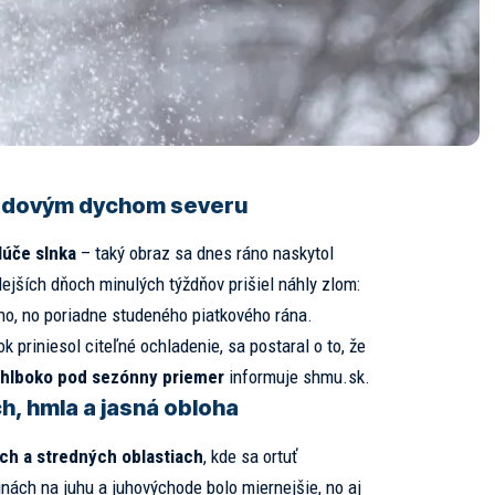
adovým dychom severu
lúče slnka
– taký obraz sa dnes ráno naskytol
jších dňoch minulých týždňov prišiel náhly zlom:
ého, no poriadne studeného piatkového rána.
ok priniesol citeľné ochladenie, sa postaral o to, že
i hlboko pod sezónny priemer
informuje
shmu.sk.
h, hmla a jasná obloha
ch a stredných oblastiach
, kde sa ortuť
žinách na juhu a juhovýchode bolo miernejšie, no aj