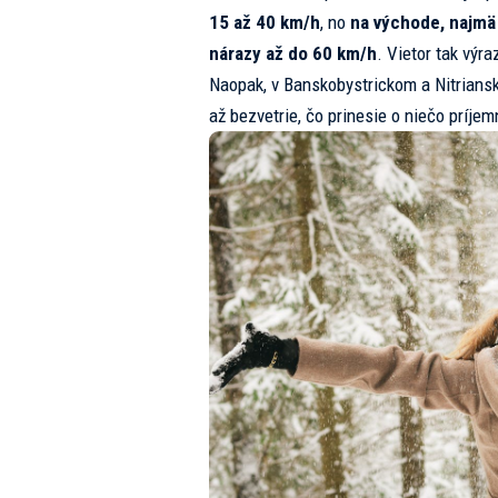
15 až 40 km/h
, no
na východe, najmä 
nárazy až do 60 km/h
. Vietor tak výra
Naopak, v Banskobystrickom a Nitriansk
až bezvetrie, čo prinesie o niečo príjem