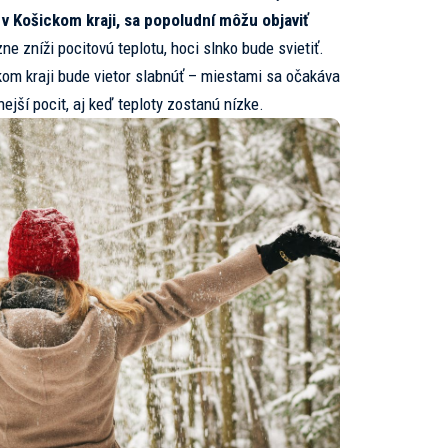
v Košickom kraji, sa popoludní môžu objaviť
zne zníži pocitovú teplotu, hoci slnko bude svietiť.
om kraji bude vietor slabnúť – miestami sa očakáva
nejší pocit, aj keď teploty zostanú nízke.