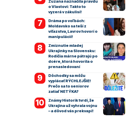
Zuzana naznačila pravdu
o Vlastovi: Takto to
vyzerá v zákulisí!
Dráma po voľbách:
Moldavsko sa teší z
víťazstva, Lavrov hovorí o
manipulácií!
Zmiznutie mladej
Ukrajinky na Slovensku:
Rodičia márne pátrajú po
dcére, ktorá hovorila o
prenasledovaní
Dôchodky sa môžu
vyplácať RÝCHLEJŠIE!
Prečo sa to seniorov
zatiaľ NETÝKA?
Známy Historik tvrdí, že
Ukrajina už vyhrala vojnu
– a dôvod vás prekvapí!