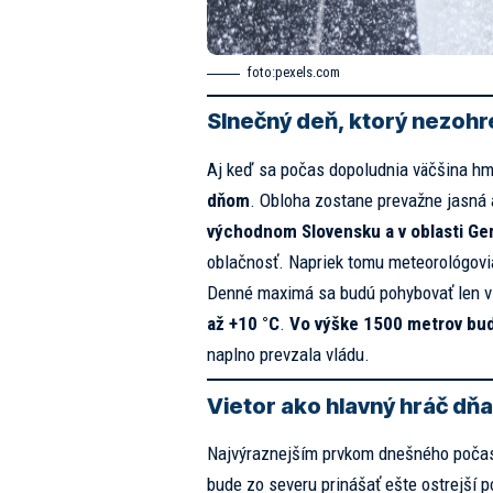
foto:
pexels.com
Slnečný deň, ktorý nezohr
Aj keď sa počas dopoludnia väčšina hmi
dňom
. Obloha zostane prevažne jasná 
východnom Slovensku a v oblasti G
oblačnosť. Napriek tomu meteorológovi
Denné maximá sa budú pohybovať len 
až +10 °C
.
Vo výške 1500 metrov bud
naplno prevzala vládu.
Vietor ako hlavný hráč dňa
Najvýraznejším prvkom dnešného počasi
bude zo severu prinášať ešte ostrejší 