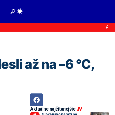
esli až na –6 °C,
Aktuálne najčítanejšie
Slovensko narazí na