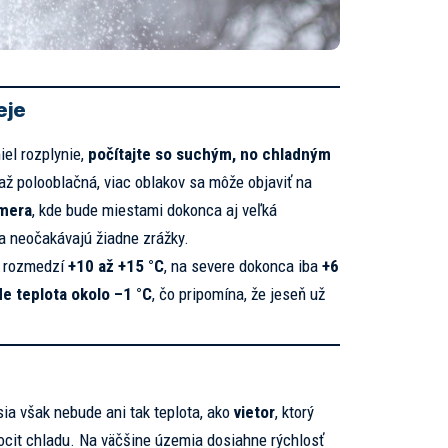
eje
el rozplynie,
počítajte so suchým, no chladným
až polooblačná, viac oblakov sa môže objaviť na
emera
, kde bude miestami dokonca aj veľká
a neočakávajú žiadne zrážky.
v rozmedzí
+10 až +15 °C
, na severe dokonca iba
+6
e teplota okolo –1 °C
, čo pripomína, že jeseň už
a však nebude ani tak teplota, ako
vietor
, ktorý
pocit chladu. Na väčšine územia dosiahne rýchlosť