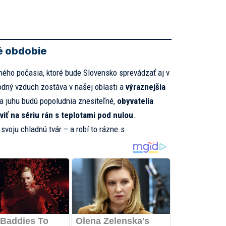
é obdobie
ného počasia, ktoré bude Slovensko sprevádzať aj v
odný vzduch zostáva v našej oblasti a
výraznejšia
a juhu budú popoludnia znesiteľné,
obyvatelia
viť na sériu rán s teplotami pod nulou
.
voju chladnú tvár – a robí to rázne.s