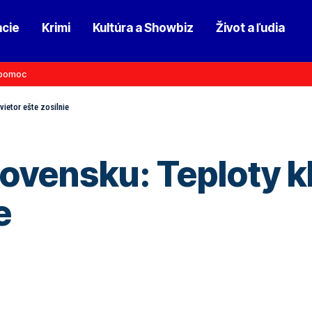
ncie
Krimi
Kultúra a Showbiz
Život a ľudia
pomoc
vietor ešte zosilnie
ovensku: Teploty kl
e