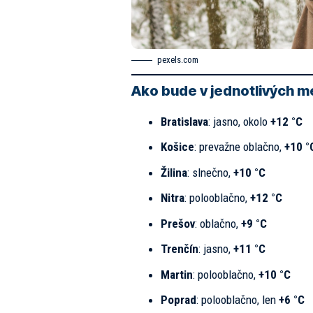
pexels.com
Ako bude v jednotlivých 
Bratislava
: jasno, okolo
+12 °C
Košice
: prevažne oblačno,
+10 °
Žilina
: slnečno,
+10 °C
Nitra
: polooblačno,
+12 °C
Prešov
: oblačno,
+9 °C
Trenčín
: jasno,
+11 °C
Martin
: polooblačno,
+10 °C
Poprad
: polooblačno, len
+6 °C