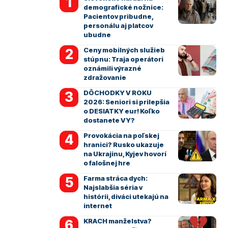
demografické nožnice:
Pacientov pribudne,
personálu aj platcov
ubudne
Ceny mobilných služieb
stúpnu: Traja operátori
oznámili výrazné
zdražovanie
DÔCHODKY V ROKU
2026: Seniori si prilepšia
o DESIATKY eur! Koľko
dostanete VY?
Provokácia na poľskej
hranici? Rusko ukazuje
na Ukrajinu, Kyjev hovorí
o falošnej hre
Farma stráca dych:
Najslabšia séria v
histórii, diváci utekajú na
internet
KRACH manželstva?