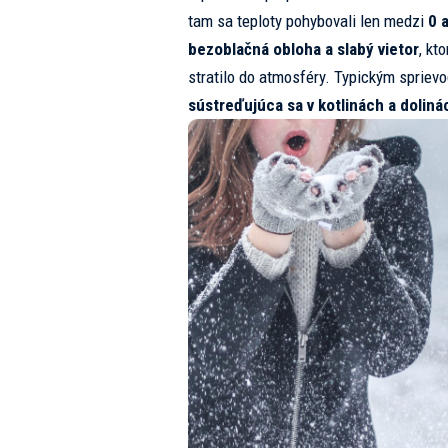
tam sa teploty pohybovali len medzi
0 
bezoblačná obloha a slabý vietor
, kt
stratilo do atmosféry. Typickým sprie
sústreďujúca sa v kotlinách a doliná