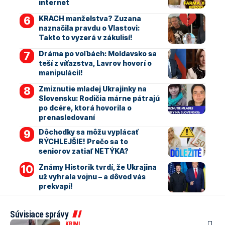
internet
KRACH manželstva? Zuzana
naznačila pravdu o Vlastovi:
Takto to vyzerá v zákulisí!
Dráma po voľbách: Moldavsko sa
teší z víťazstva, Lavrov hovorí o
manipulácií!
Zmiznutie mladej Ukrajinky na
Slovensku: Rodičia márne pátrajú
po dcére, ktorá hovorila o
prenasledovaní
Dôchodky sa môžu vyplácať
RÝCHLEJŠIE! Prečo sa to
seniorov zatiaľ NETÝKA?
Známy Historik tvrdí, že Ukrajina
už vyhrala vojnu – a dôvod vás
prekvapí!
Súvisiace správy
KRIMI