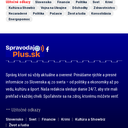
Užitočné odkazy:
Slovensko
Financie
Politika
Svet
Krimi
Kultúra a Showbiz
Vojna na Ukrajine
Dôchodky
Zdravotníctvo
Nezaradené
Politika
Počasie
Život a ľudia
Konsolidácia
Energopomoc
Správy, ktoré sú vždy aktuálne a overené. Prinášame rýchle a presné
informácie zo Slovenska aj zo sveta – od politiky a ekonomiky až po
vedu, kultúru a šport. Naša redakcia sleduje dianie 24/7, aby ste mali
prehľad v každej chvíli. Spoľahnite sa na zdroj, ktorému môžete veriť.
Užitočné odkazy
Slovensko
Svet
Financie
Krimi
Kultúra a Showbiz
Život a ľudia