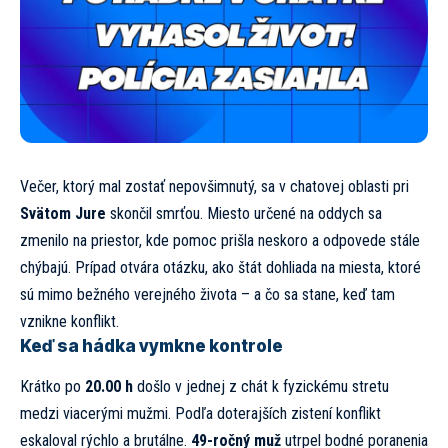
Večer, ktorý mal zostať nepovšimnutý, sa v chatovej oblasti pri
Svätom Jure
skončil smrťou. Miesto určené na oddych sa
zmenilo na priestor, kde pomoc prišla neskoro a odpovede stále
chýbajú. Prípad otvára otázku, ako štát dohliada na miesta, ktoré
sú mimo bežného verejného života – a čo sa stane, keď tam
vznikne konflikt.
Keď sa hádka vymkne kontrole
Krátko po
20.00 h
došlo v jednej z chát k fyzickému stretu
medzi viacerými mužmi. Podľa doterajších zistení konflikt
eskaloval rýchlo a brutálne.
49-ročný muž
utrpel bodné poranenia