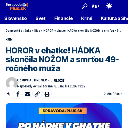
Aa
Slovensko
Svet
Financie
Krimi
Kultúra a S
Domovská stránka
»
Blog
»
HOROR v chatke! HÁDKA skončila NOŽOM a smrťou 49-ročného muža
KRIMI
HOROR v chatke! HÁDKA
skončila NOŽOM a smrťou 49-
ročného muža
Od
MICHAL HRONEC
Naposledy Aktualizované: 8. Januára 2026 13:22
2 Min Čítania