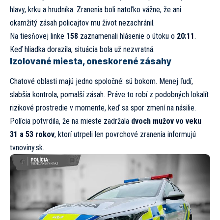
hlavy, krku a hrudníka. Zranenia boli natoľko vážne, že ani
okamžitý zásah policajtov mu život nezachránil.
Na tiesňovej linke
158
zaznamenali hlásenie o útoku o
20:11
.
Keď hliadka dorazila, situácia bola už nezvratná.
Izolované miesta, oneskorené zásahy
Chatové oblasti majú jedno spoločné: sú bokom. Menej ľudí,
slabšia kontrola, pomalší zásah. Práve to robí z podobných lokalít
rizikové prostredie v momente, keď sa spor zmení na násilie.
Polícia potvrdila, že na mieste zadržala
dvoch mužov vo veku
31 a 53 rokov
, ktorí utrpeli len povrchové zranenia informujú
tvnoviny.sk.