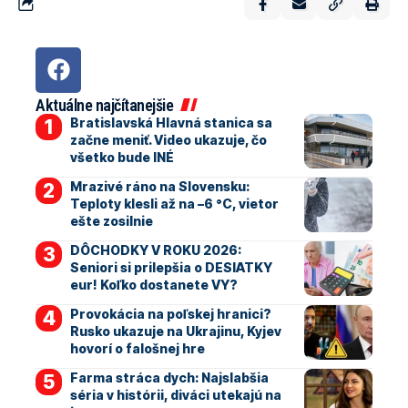
Aktuálne najčítanejšie
Bratislavská Hlavná stanica sa
začne meniť. Video ukazuje, čo
všetko bude INÉ
Mrazivé ráno na Slovensku:
Teploty klesli až na –6 °C, vietor
ešte zosilnie
DÔCHODKY V ROKU 2026:
Seniori si prilepšia o DESIATKY
eur! Koľko dostanete VY?
Provokácia na poľskej hranici?
Rusko ukazuje na Ukrajinu, Kyjev
hovorí o falošnej hre
Farma stráca dych: Najslabšia
séria v histórii, diváci utekajú na