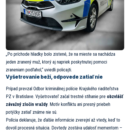
„Po príchode hliadky bolo zistené, že na mieste sa nachádza
jeden zranený muž, ktorý aj napriek poskytnutej pomoci
zraneniam podľahol,“ uviedli policajti.
Vyšetrovanie beží, odpovede zatiaľ nie
Prípad prevzal Odbor kriminálnej polície Krajského riaditeľstva
PZ v Bratislave. Vyšetrovateľ začal trestné stíhanie pre
obzvlášť
závažný zločin vraždy
. Motív konfliktu ani presný priebeh
potýčky zatiaľ známe nie sú.
Polícia deklaruje, že ďalšie informácie zverejní až vtedy, keď to
dovolí procesná situácia. Dovtedy zostáva udalosť mementom –