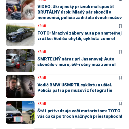
VIDEO: Ukrajinský prízvuk mal spustiť
BRUTÁLNY útok: Mladý pár skončil v
nemocnici, polícia zadržala dvoch mužov
KRIMI
FOTO: Mrazivé zábery auta po smrteľnej
zrážke: Vodiča chytili, cyklista zomrel
KRIMI
SMRTEĽNÝ náraz pri Jasenovej: Auto
skončilo v múre, 56-ročný muž zomrel
KRIMI
Vodič BMW USMRTILcyklistu a ušiel.
Polícia pátra po mužovi z fotografie
KRIMI
Štát pritvrdzuje voči motoristom: TOTO
vás čaká po troch vážnych priestupkoch!