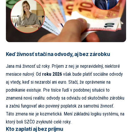
Keď živnosť stačí na odvody, aj bez zárobku
Jana má živnosť už roky. Príjem z nej je nepravidelný, niektoré
mesiace nulový. Od
roku 2026
však bude platiť sociálne odvody
aj vtedy, keď si nezarobí ani euro. Stačí, že oprávnenie na
podnikanie existuje. Pre tisíce ľudí v podobnej situácii to
znamená novú realitu: odvody sa odviažu od skutočného zárobku
a začnú fungovať ako povinný poplatok za samotnú živnosť.
Táto zmena nie je kozmetická. Mení základnú logiku systému, na
ktorý boli SZČO zvyknuté celé roky.
Kto zaplatí aj bez príjmu