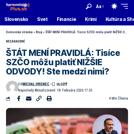
Aa
Slovensko
Svet
Financie
Krimi
Kultúra a S
Domovská stránka
»
Blog
»
ŠTÁT MENÍ PRAVIDLÁ: Tisíce SZČO môžu platiť NIŽŠIE ODVODY! Ste medzi nimi?
NEZARADENÉ
ŠTÁT MENÍ PRAVIDLÁ: Tisíce
SZČO môžu platiť NIŽŠIE
ODVODY! Ste medzi nimi?
Od
MICHAL HRONEC
Naposledy Aktualizované: 18. Februára 2026 17:35
4 Min Čítania