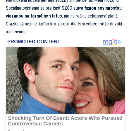
Navrhovaná novela nemení sadzby ani percentá. Mení filozofiu.
Sociálne poistenie sa pre časť SZČO stáva
fixnou povinnosťou
viazanou na formálny status
, nie na reálnu schopnosť platiť.
Otázka už neznie, koľko kto zarobí. Ale či si vôbec môže dovoliť
mať živnosť.