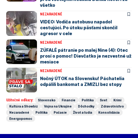
všetko
NEZARADENÉ
VIDEO: Vodiča autobusu napadol
cestujúci. Po útoku päsťami skončil
agresor v cele
NEZARADENÉ
ZÚFALÉ pátranie po malej Nine (4): Otec
prosí o pomoc! Dievčatko je nezvestné už
mesiace
NEZARADENÉ
Nočný ÚTOK na Slovensku! Páchatelia
odpálili bankomat a ZMIZLI bez stopy
Užitočné odkazy:
Slovensko
Financie
Politika
Svet
Krimi
Kultúra a Showbiz
Vojna na Ukrajine
Dôchodky
Zdravotníctvo
Nezaradené
Politika
Počasie
Život a ľudia
Konsolidácia
Energopomoc