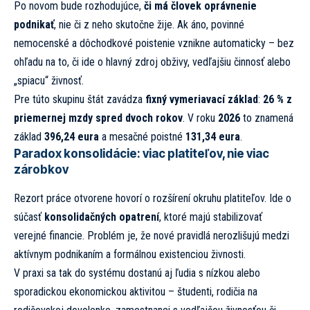
Po novom bude rozhodujúce,
či má človek oprávnenie
podnikať
, nie či z neho skutočne žije. Ak áno, povinné
nemocenské a dôchodkové poistenie vznikne automaticky – bez
ohľadu na to, či ide o hlavný zdroj obživy, vedľajšiu činnosť alebo
„spiacu“ živnosť.
Pre túto skupinu štát zavádza
fixný vymeriavací základ
:
26 % z
priemernej mzdy spred dvoch rokov
. V roku
2026
to znamená
základ
396,24 eura
a mesačné poistné
131,34 eura
.
Paradox konsolidácie: viac platiteľov, nie viac
zárobkov
Rezort práce otvorene hovorí o rozšírení okruhu platiteľov. Ide o
súčasť
konsolidačných opatrení
, ktoré majú stabilizovať
verejné financie. Problém je, že nové pravidlá nerozlišujú medzi
aktívnym podnikaním a formálnou existenciou živnosti.
V praxi sa tak do systému dostanú aj ľudia s nízkou alebo
sporadickou ekonomickou aktivitou – študenti, rodičia na