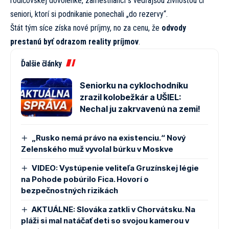
rodičovskej dovolenke, zamestnanci s vedľajšou živnosťou či
seniori, ktorí si podnikanie ponechali „do rezervy“.
Štát tým síce získa nové príjmy, no za cenu, že
odvody
prestanú byť odrazom reality príjmov
.
Ďalšie články
Seniorku na cyklochodníku
zrazil kolobežkár a UŠIEL:
Nechal ju zakrvavenú na zemi!
„Rusko nemá právo na existenciu.“ Nový
Zelenského muž vyvolal búrku v Moskve
VIDEO: Vystúpenie veliteľa Gruzínskej légie
na Pohode pobúrilo Fica. Hovorí o
bezpečnostných rizikách
AKTUÁLNE: Slováka zatkli v Chorvátsku. Na
pláži si mal natáčať deti so svojou kamerou v