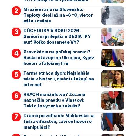
Mrazivé ráno na Slovensku:
Teploty klesli až na –6 °C, vietor
ešte zosilnie
DÔCHODKY V ROKU 2026:
Seniori si prilepšia o DESIATKY
eur! Koľko dostanete VY?
Provokácia na poľskej hranici?
Rusko ukazuje na Ukrajinu, Kyjev
hovorí o falošnej hre
Farma stráca dych: Najslabšia
séria v histórii, diváci utekajú na
internet
KRACH manželstva? Zuzana
naznačila pravdu o Vlastovi:
Takto to vyzerá v zákulisí!
Dráma po voľbách: Moldavsko sa
teší z víťazstva, Lavrov hovorí o
manipulácií!