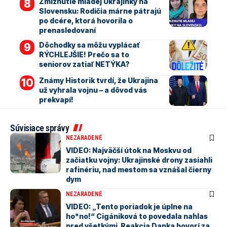
Zmiznutie mladej Ukrajinky na
Slovensku: Rodičia márne pátrajú
po dcére, ktorá hovorila o
prenasledovaní
Dôchodky sa môžu vyplácať
RÝCHLEJŠIE! Prečo sa to
seniorov zatiaľ NETÝKA?
Známy Historik tvrdí, že Ukrajina
už vyhrala vojnu – a dôvod vás
prekvapí!
Súvisiace správy
NEZARADENÉ
VIDEO: Najväčší útok na Moskvu od
začiatku vojny: Ukrajinské drony zasiahli
rafinériu, nad mestom sa vznášal čierny
dym
NEZARADENÉ
VIDEO: „Tento poriadok je úplne na
ho*no!“ Cigániková to povedala nahlas
pred všetkými. Reakcia Danka hovorí za