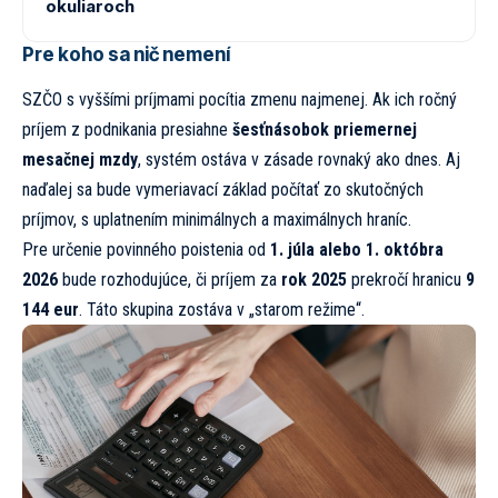
okuliaroch
Pre koho sa nič nemení
SZČO s vyššími príjmami pocítia zmenu najmenej. Ak ich ročný
príjem z podnikania presiahne
šesťnásobok priemernej
mesačnej mzdy
, systém ostáva v zásade rovnaký ako dnes. Aj
naďalej sa bude vymeriavací základ počítať zo skutočných
príjmov, s uplatnením minimálnych a maximálnych hraníc.
Pre určenie povinného poistenia od
1. júla alebo 1. októbra
2026
bude rozhodujúce, či príjem za
rok 2025
prekročí hranicu
9
144 eur
. Táto skupina zostáva v „starom režime“.