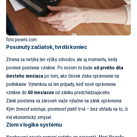
foto:
pexels.com
Posunutý začiatok, tvrdší koniec
Zmena sa netýka len výšky odvodov, ale aj momentu, kedy
povinné poistenie vznikne. Po novom to bude
od prvého dňa
šiesteho mesiaca
po tom, ako človek získa oprávnenie na
podnikanie. Výnimkou sú len prípady, keď nové oprávnenie
vznikne do
60 mesiacov
od zániku predchádzajúceho.
Zánik poistenia sa zároveň viaže výlučne na zánik oprávnenia.
Kým živnosť existuje, povinnosť platiť trvá – bez ohľadu na to, či
má ekonomický zmysel.
Zlom v logike systému