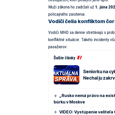
Muži zákona ho zadržali už
1. júna 20
policajného zaistenia.
Vodiči čelia konfliktom čor
Vodiči MHD sa denne stretávajú s prob
konfliktné situácie. Takéto incidenty vš
pasažierov.
Ďalšie články
Seniorku na cy
Nechal ju zakr
„Rusko nemá právo na exis
búrku v Moskve
VIDEO: Vystúpenie veliteľa 