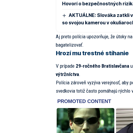
Hovorí o bezpečnostných rizi
AKTUÁLNE: Slováka zatkli v 
so svojou kamerou v okuliaroc
Aj preto polícia upozorňuje, že útoky 
bagatelizovať.
Hrozí mu trestné stíhanie
V prípade
29-ročného Bratislavčana
u
výtržníctva
.
Polícia zároveň vyzýva verejnosť, aby 
svedkovia totiž často pomáhajú rýchlo 