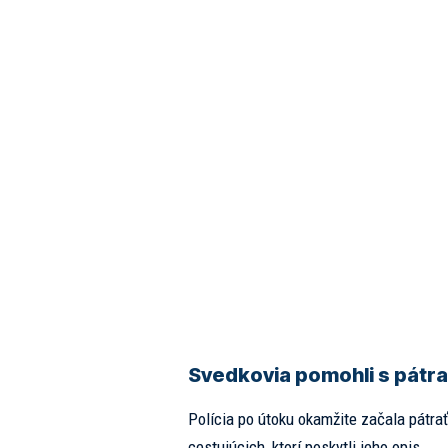
Svedkovia pomohli s pátr
Polícia po útoku okamžite začala pátra
cestujúcich, ktorí poskytli jeho opis.