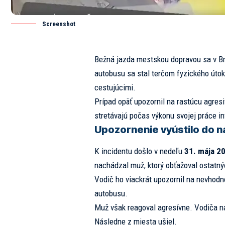
Screenshot
Bežná jazda mestskou dopravou sa v Bra
autobusu sa stal terčom fyzického útok
cestujúcimi.
Prípad opäť upozornil na rastúcu agresiv
stretávajú počas výkonu svojej práce i
Upozornenie vyústilo do ná
K incidentu došlo v nedeľu
31. mája 2
nachádzal muž, ktorý
obťažoval
ostatný
Vodič ho viackrát upozornil na nevhodn
autobusu.
Muž však reagoval agresívne. Vodiča na
Následne z miesta ušiel.