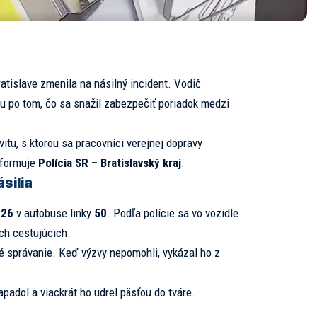
tislave zmenila na násilný incident. Vodič
u po tom, čo sa snažil zabezpečiť poriadok medzi
itu, s ktorou sa pracovníci verejnej dopravy
nformuje
Polícia SR – Bratislavský kraj
.
silia
026
v autobuse linky
50
. Podľa polície sa vo vozidle
ch cestujúcich.
é správanie. Keď výzvy nepomohli, vykázal ho z
padol a viackrát ho udrel päsťou do tváre.