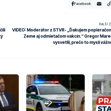
Facebook
ĎALŠÍ 
ili
VIDEO: Moderátor z STVR- „Ďakujem popieračo
tý
Zeme aj odmietačom vakcín.“ Gregor Mare
vysvetlil, prečo to myslí vážn