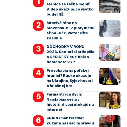
stanica sa začne meniť.
Video ukazuje, čo všetko
bude INÉ
Mrazivé ráno na
Slovensku: Teploty klesli
až na –6 °C, vietor ešte
zosilnie
DÔCHODKY V ROKU
2026: Seniori si prilepšia
o DESIATKY eur! Koľko
dostanete VY?
Provokácia na poľskej
hranici? Rusko ukazuje
na Ukrajinu, Kyjev hovorí
o falošnej hre
Farma stráca dych:
Najslabšia séria v
histórii, diváci utekajú na
internet
KRACH manželstva?
Zuzana naznačila pravdu