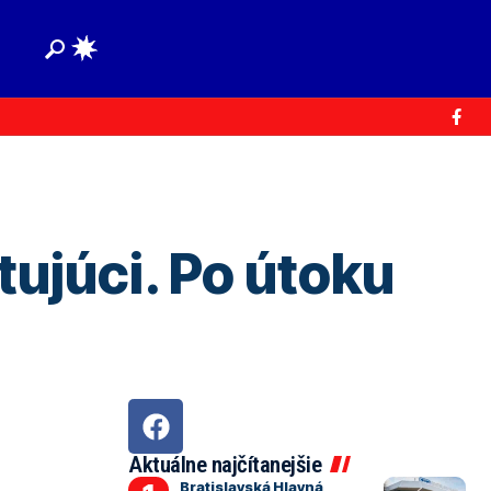
ujúci. Po útoku
Aktuálne najčítanejšie
Bratislavská Hlavná