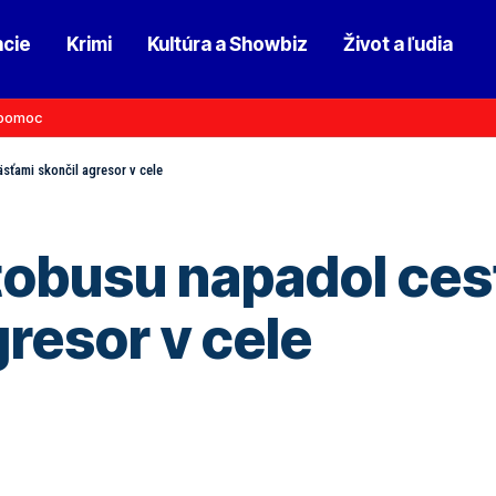
ncie
Krimi
Kultúra a Showbiz
Život a ľudia
pomoc
sťami skončil agresor v cele
obusu napadol cest
resor v cele