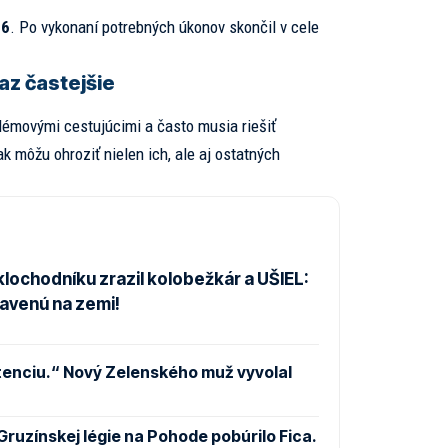
26
. Po vykonaní potrebných úkonov skončil v cele
az častejšie
lémovými cestujúcimi a často musia riešiť
ak môžu ohroziť nielen ich, ale aj ostatných
klochodníku zrazil kolobežkár a UŠIEL:
vavenú na zemi!
tenciu.“ Nový Zelenského muž vyvolal
Gruzínskej légie na Pohode pobúrilo Fica.