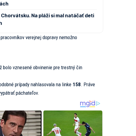
kách
Chorvátsku. Na pláži si mal natáčať deti
h
na pracovníkov verejnej dopravy nemožno
ž bolo vznesené obvinenie pre trestný čin
podobné prípady nahlasovala na linke
158
. Práve
vypátrať páchateľov.