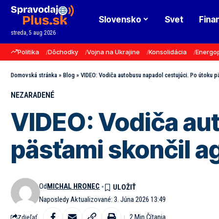
Slovensko
Svet
Fina
streda, 5 aug 2026
Politika
Dôchodky
Vojna na Ukrajine
Konsolidácia
Energo
Domovská stránka
»
Blog
»
VIDEO: Vodiča autobusu napadol cestujúci. Po útoku pä
NEZARADENÉ
VIDEO: Vodiča aut
päsťami skončil ag
Od
MICHAL HRONEC
Naposledy Aktualizované: 3. Júna 2026 13:49
2 Min Čítania
Zdieľať