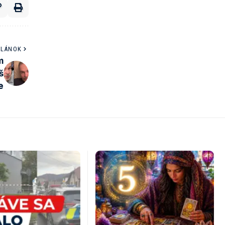
ČLÁNOK
m
š
e