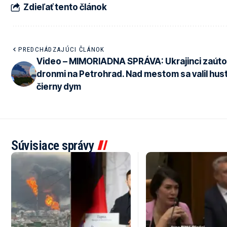
Zdieľať tento článok
PREDCHÁDZAJÚCI ČLÁNOK
Video – MIMORIADNA SPRÁVA: Ukrajinci zaútoč
dronmi na Petrohrad. Nad mestom sa valil hus
čierny dym
Súvisiace správy