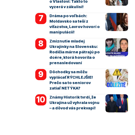
o Vlastovi: Takto to
vyzerá v zákulisí!
Dráma po voľbách:
Moldavsko sa teší z
víťazstva, Lavrov hovorí o
manipulácií!
Zmiznutie mladej
Ukrajinky na Slovensku:
Rodičia márne pátrajú po
dcére, ktorá hovorila o
prenasledovaní
Dôchodky sa môžu
vyplácať RÝCHLEJŠIE!
Prečo sa to seniorov
zatiaľ NETÝKA?
Známy Historik tvrdí, že
Ukrajina už vyhrala vojnu
– a dôvod vás prekvapí!