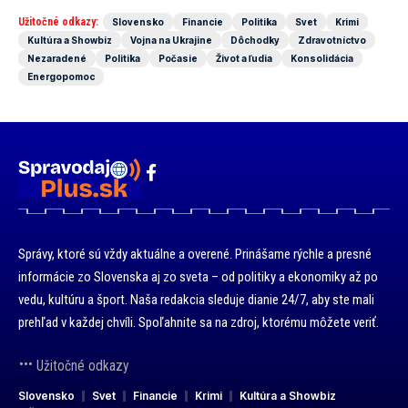
Užitočné odkazy:
Slovensko
Financie
Politika
Svet
Krimi
Kultúra a Showbiz
Vojna na Ukrajine
Dôchodky
Zdravotníctvo
Nezaradené
Politika
Počasie
Život a ľudia
Konsolidácia
Energopomoc
Správy, ktoré sú vždy aktuálne a overené. Prinášame rýchle a presné
informácie zo Slovenska aj zo sveta – od politiky a ekonomiky až po
vedu, kultúru a šport. Naša redakcia sleduje dianie 24/7, aby ste mali
prehľad v každej chvíli. Spoľahnite sa na zdroj, ktorému môžete veriť.
Užitočné odkazy
Slovensko
Svet
Financie
Krimi
Kultúra a Showbiz