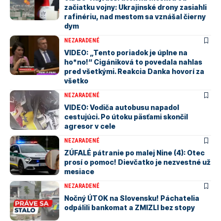
začiatku vojny: Ukrajinské drony zasiahli
rafinériu, nad mestom sa vznášal čierny
dym
NEZARADENÉ
VIDEO: „Tento poriadok je úplne na
ho*no!“ Cigániková to povedala nahlas
pred všetkými. Reakcia Danka hovorí za
všetko
NEZARADENÉ
VIDEO: Vodiča autobusu napadol
cestujúci. Po útoku päsťami skončil
agresor v cele
NEZARADENÉ
ZÚFALÉ pátranie po malej Nine (4): Otec
prosí o pomoc! Dievčatko je nezvestné už
mesiace
NEZARADENÉ
Nočný ÚTOK na Slovensku! Páchatelia
odpálili bankomat a ZMIZLI bez stopy