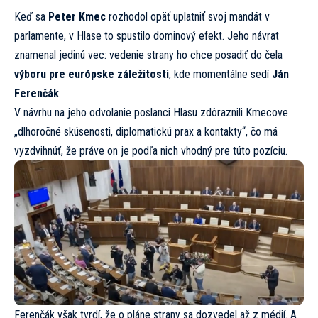
Keď sa
Peter Kmec
rozhodol opäť uplatniť svoj mandát v
parlamente, v Hlase to spustilo dominový efekt. Jeho návrat
znamenal jedinú vec: vedenie strany ho chce posadiť do čela
výboru pre európske záležitosti
, kde momentálne sedí
Ján
Ferenčák
.
V návrhu na jeho odvolanie poslanci Hlasu zdôraznili Kmecove
„dlhoročné skúsenosti, diplomatickú prax a kontakty“, čo má
vyzdvihnúť, že práve on je podľa nich vhodný pre túto pozíciu.
Ferenčák však tvrdí, že o pláne strany sa dozvedel až z médií. A