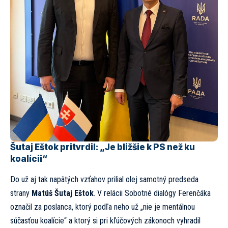
Šutaj Eštok pritvrdil: „Je bližšie k PS než ku
koalícii“
Do už aj tak napätých vzťahov prilial olej samotný predseda
strany
Matúš Šutaj Eštok
. V relácii Sobotné dialógy Ferenčáka
označil za poslanca, ktorý podľa neho už „nie je mentálnou
súčasťou koalície“ a ktorý si pri kľúčových zákonoch vyhradil