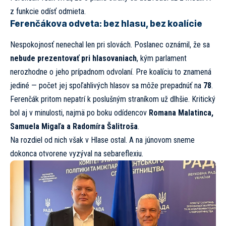
z funkcie odísť odmieta.
Ferenčákova odveta: bez hlasu, bez koalície
Nespokojnosť nenechal len pri slovách. Poslanec oznámil, že sa
nebude prezentovať pri hlasovaniach
, kým parlament
nerozhodne o jeho prípadnom odvolaní. Pre koalíciu to znamená
jediné — počet jej spoľahlivých hlasov sa môže prepadnúť na
78
.
Ferenčák pritom nepatrí k poslušným straníkom už dlhšie. Kritický
bol aj v minulosti, najmä po boku odídencov
Romana Malatinca,
Samuela Migaľa a Radomíra Šalitroša
.
Na rozdiel od nich však v Hlase ostal. A na júnovom sneme
dokonca otvorene vyzýval na sebareflexiu.