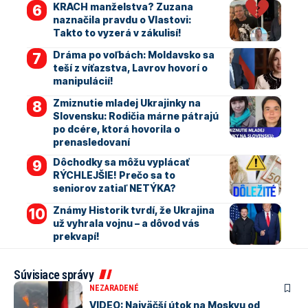
KRACH manželstva? Zuzana
naznačila pravdu o Vlastovi:
Takto to vyzerá v zákulisí!
Dráma po voľbách: Moldavsko sa
teší z víťazstva, Lavrov hovorí o
manipulácií!
Zmiznutie mladej Ukrajinky na
Slovensku: Rodičia márne pátrajú
po dcére, ktorá hovorila o
prenasledovaní
Dôchodky sa môžu vyplácať
RÝCHLEJŠIE! Prečo sa to
seniorov zatiaľ NETÝKA?
Známy Historik tvrdí, že Ukrajina
už vyhrala vojnu – a dôvod vás
prekvapí!
Súvisiace správy
NEZARADENÉ
VIDEO: Najväčší útok na Moskvu od