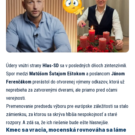
Údery vnútri strany
Hlas-SD
sa v posledných dňoch zintenzívnili.
Spor medzi
Matúšom Šutajom Eštokom
a poslancom
Jánom
Ferenčákom
prerástol do otvorenej výmeny odkazov, ktorá už
neprebieha za zatvorenými dverami, ale priamo pred očami
verejnosti.
Premenovanie predsedu výboru pre európske záležitosti sa stalo
zámienkou, za ktorou sa skrýva hlbšia nespokojnosť a staré
rozpory. A zdá sa, že ich riešenie bude ešte hlasnejšie.
Kmec sa vracia, mocenská rovnováha sa láme