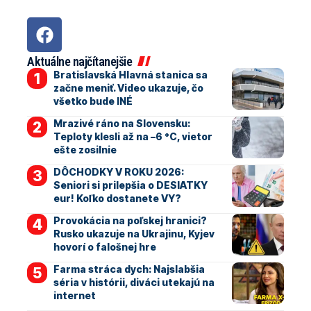
Aktuálne najčítanejšie
Bratislavská Hlavná stanica sa
začne meniť. Video ukazuje, čo
všetko bude INÉ
Mrazivé ráno na Slovensku:
Teploty klesli až na –6 °C, vietor
ešte zosilnie
DÔCHODKY V ROKU 2026:
Seniori si prilepšia o DESIATKY
eur! Koľko dostanete VY?
Provokácia na poľskej hranici?
Rusko ukazuje na Ukrajinu, Kyjev
hovorí o falošnej hre
Farma stráca dych: Najslabšia
séria v histórii, diváci utekajú na
internet