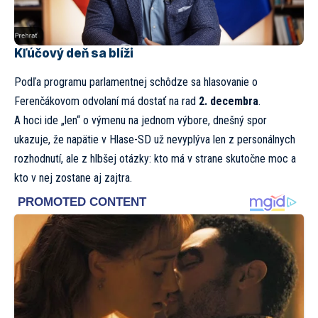
Kľúčový deň sa blíži
Podľa programu parlamentnej schôdze sa hlasovanie o
Ferenčákovom odvolaní má dostať na rad
2. decembra
.
A hoci ide „len“ o výmenu na jednom výbore, dnešný spor
ukazuje, že napätie v Hlase-SD už nevyplýva len z personálnych
rozhodnutí, ale z hlbšej otázky: kto má v strane skutočne moc a
kto v nej zostane aj zajtra.