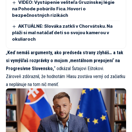
VIDEO: Vystúpenie veliteľa Gruzínskej légie
na Pohode pobúrilo Fica. Hovorí o
bezpečnostných rizikách
AKTUÁLNE: Slováka zatkli v Chorvátsku. Na
pláži si mal natáčať deti so svojou kamerou v
okuliaroch
„
Keď nemáš argumenty, ako predseda strany zlyháš… a tak
si vymýšľaš rozprávky o mojom ‚mentálnom prepojení‘ na
Progresívne Slovensko,
“ odkázal Šutajovi Eštokovi.
Zároveň zdôraznil, že hodnotám Hlasu zostáva verný od začiatku
a neplánuje na tom nič meniť.