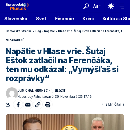
Aa
Slovensko
Svet
Financie
Krimi
Kultúra a S
Domovská stránka
»
Blog
»
Napätie v Hlase vrie. Šutaj Eštok zatlačil na Ferenčáka, ten mu odkázal: „Vymýšľaš si rozprávky“
NEZARADENÉ
Napätie v Hlase vrie. Šutaj
Eštok zatlačil na Ferenčáka,
ten mu odkázal: „Vymýšľaš si
rozprávky“
Od
MICHAL HRONEC
Naposledy Aktualizované: 30. Novembra 2025 17:16
3 Min Čítania