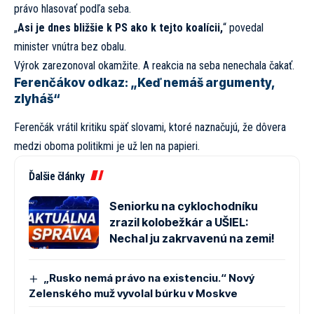
právo hlasovať podľa seba.
„
Asi je dnes bližšie k PS ako k tejto koalícii,
“ povedal
minister vnútra bez obalu.
Výrok zarezonoval okamžite. A reakcia na seba nenechala čakať.
Ferenčákov odkaz: „Keď nemáš argumenty,
zlyháš“
Ferenčák vrátil kritiku späť slovami, ktoré naznačujú, že dôvera
medzi oboma politikmi je už len na papieri.
Ďalšie články
Seniorku na cyklochodníku
zrazil kolobežkár a UŠIEL:
Nechal ju zakrvavenú na zemi!
„Rusko nemá právo na existenciu.“ Nový
Zelenského muž vyvolal búrku v Moskve