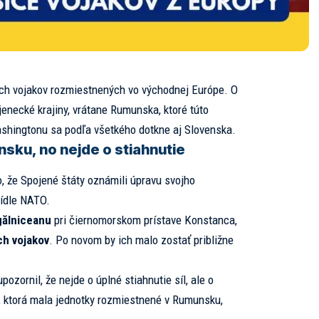
jich vojakov rozmiestnených vo východnej Európe. O
enecké krajiny, vrátane Rumunska, ktoré túto
ashingtonu sa podľa všetkého dotkne aj Slovenska.
ku, no nejde o stiahnutie
, že Spojené štáty oznámili úpravu svojho
ídle NATO.
gălniceanu
pri čiernomorskom prístave Konstanca,
h vojakov
. Po novom by ich malo zostať približne
pozornil, že nejde o úplné stiahnutie síl, ale o
, ktorá mala jednotky rozmiestnené v Rumunsku,