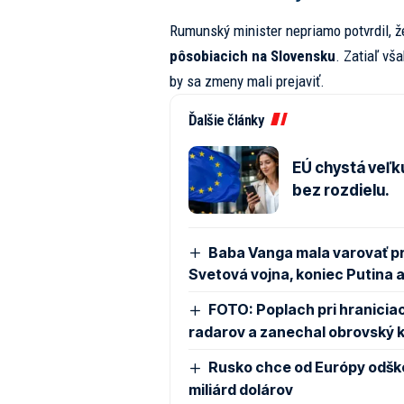
Rumunský minister nepriamo potvrdil, ž
pôsobiacich na Slovensku
. Zatiaľ vša
by sa zmeny mali prejaviť.
Ďalšie články
EÚ chystá veľk
bez rozdielu.
Baba Vanga mala varovať pre
Svetová vojna, koniec Putina 
FOTO: Poplach pri hraniciac
radarov a zanechal obrovský kr
Rusko chce od Európy odško
miliárd dolárov