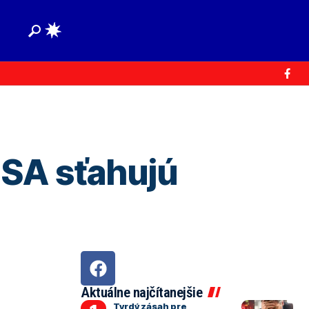
SA sťahujú
Aktuálne najčítanejšie
Tvrdý zásah pre