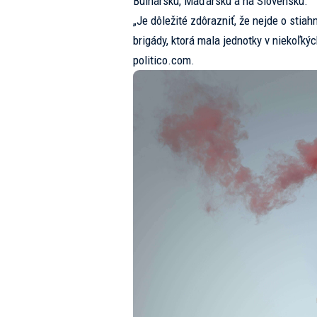
Bulharsku, Maďarsku a na Slovensku.
„Je dôležité zdôrazniť, že nejde o stiah
brigády, ktorá mala jednotky v niekoľkýc
politico.com.