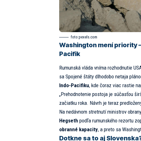
foto:
pexels.com
Washington mení priority 
Pacifik
Rumunská vláda vníma rozhodnutie USA 
sa Spojené štáty dlhodobo netaja plá
Indo-Pacifiku
, kde čoraz viac rastie n
„Prehodnotenie postoja je súčasťou širš
začiatku roka. Návrh je teraz predlože
Na nedávnom stretnutí ministrov obrany
Hegseth
podľa rumunského rezortu zo
obranné kapacity
, a preto sa Washing
Dotkne sa to aj Slovenska