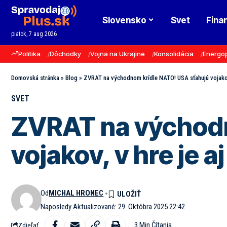
Slovensko
Svet
Fina
piatok, 7 aug 2026
Politika
Dôchodky
Vojna na Ukrajine
Konsolidácia
Energo
Domovská stránka
»
Blog
»
ZVRAT na východnom krídle NATO! USA sťahujú vojakov,
SVET
ZVRAT na východn
vojakov, v hre je a
Od
MICHAL HRONEC
Naposledy Aktualizované: 29. Októbra 2025 22:42
3 Min Čítania
Zdieľať