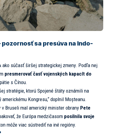
– pozornosť sa presúva na Indo-
ako súčasť širšej strategickej zmeny. Podľa nej
nom
presmerovať časť vojenských kapacít do
apätie s Čínou.
ej stratégie, ktorú Spojené štáty oznámili na
ný americkému Kongresu,“ doplnil Moșteanu.
 v Bruseli mal americký minister obrany
Pete
pakovať, že Európa medzičasom
posilnila svoje
ton môže viac sústrediť na iné regióny.
?