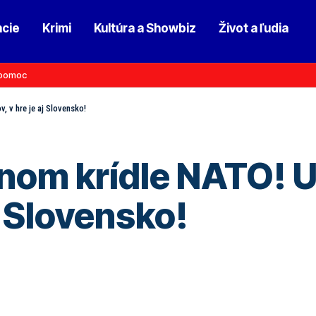
ncie
Krimi
Kultúra a Showbiz
Život a ľudia
pomoc
 v hre je aj Slovensko!
om krídle NATO! U
j Slovensko!