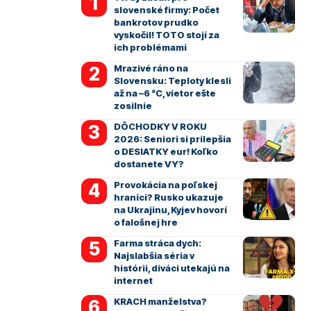
slovenské firmy: Počet
bankrotov prudko
vyskočil! TOTO stojí za
ich problémami
Mrazivé ráno na
Slovensku: Teploty klesli
až na –6 °C, vietor ešte
zosilnie
DÔCHODKY V ROKU
2026: Seniori si prilepšia
o DESIATKY eur! Koľko
dostanete VY?
Provokácia na poľskej
hranici? Rusko ukazuje
na Ukrajinu, Kyjev hovorí
o falošnej hre
Farma stráca dych:
Najslabšia séria v
histórii, diváci utekajú na
internet
KRACH manželstva?