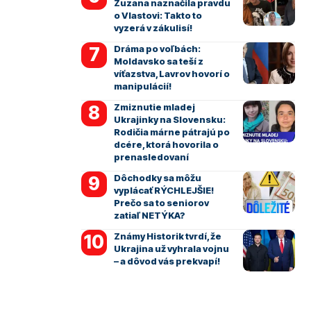
Zuzana naznačila pravdu
o Vlastovi: Takto to
vyzerá v zákulisí!
Dráma po voľbách:
Moldavsko sa teší z
víťazstva, Lavrov hovorí o
manipulácií!
Zmiznutie mladej
Ukrajinky na Slovensku:
Rodičia márne pátrajú po
dcére, ktorá hovorila o
prenasledovaní
Dôchodky sa môžu
vyplácať RÝCHLEJŠIE!
Prečo sa to seniorov
zatiaľ NETÝKA?
Známy Historik tvrdí, že
Ukrajina už vyhrala vojnu
– a dôvod vás prekvapí!