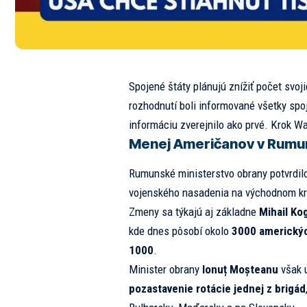
Spojené štáty plánujú znížiť počet svo
rozhodnutí boli informované všetky spoj
informáciu zverejnilo ako prvé. Krok W
Menej Američanov v Rumuns
Rumunské ministerstvo obrany potvrdilo
vojenského nasadenia na východnom kr
Zmeny sa týkajú aj základne
Mihail Ko
kde dnes pôsobí okolo
3000 americkýc
1000
.
Minister obrany
Ionuț Moșteanu
však u
pozastavenie rotácie jednej z brigád