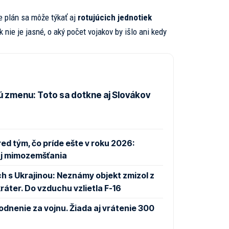
e plán sa môže týkať aj
rotujúcich jednotiek
k nie je jasné, o aký počet vojakov by išlo ani kedy
ú zmenu: Toto sa dotkne aj Slovákov
d tým, čo príde ešte v roku 2026:
aj mimozemšťania
h s Ukrajinou: Neznámy objekt zmizol z
áter. Do vzduchu vzlietla F-16
dnenie za vojnu. Žiada aj vrátenie 300