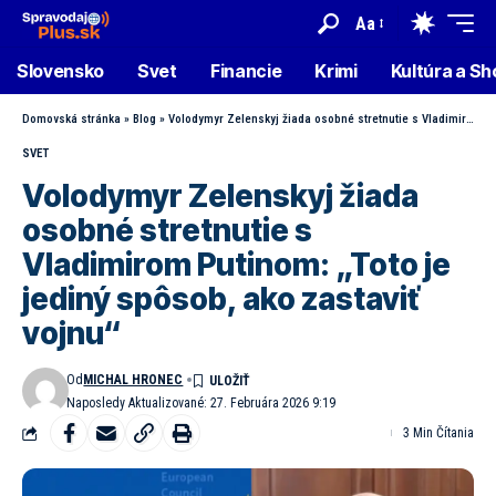
Aa
Slovensko
Svet
Financie
Krimi
Kultúra a S
Domovská stránka
»
Blog
»
Volodymyr Zelenskyj žiada osobné stretnutie s Vladimirom Putinom: „Toto je jediný spôsob, ako zastaviť vojnu“
SVET
Volodymyr Zelenskyj žiada
osobné stretnutie s
Vladimirom Putinom: „Toto je
jediný spôsob, ako zastaviť
vojnu“
Od
MICHAL HRONEC
Naposledy Aktualizované: 27. Februára 2026 9:19
3 Min Čítania