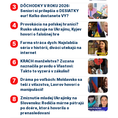
DÔCHODKY V ROKU 2026:
Seniori si prilepšia o DESIATKY
eur! Koľko dostanete VY?
Provokácia na poľskej hranici?
Rusko ukazuje na Ukrajinu, Kyjev
hovorí o falošnej hre
Farma stráca dych: Najslabšia
séria v histórii, diváci utekajú na
internet
KRACH manželstva? Zuzana
naznačila pravdu o Vlastovi:
Takto to vyzerá v zákulisí!
Dráma po voľbách: Moldavsko sa
teší z víťazstva, Lavrov hovorí o
manipulácií!
Zmiznutie mladej Ukrajinky na
Slovensku: Rodičia márne pátrajú
po dcére, ktorá hovorila o
prenasledovaní