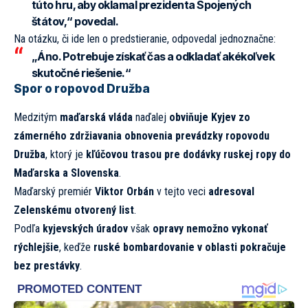
túto hru, aby oklamal prezidenta Spojených
štátov,“
povedal.
Na otázku, či ide len o predstieranie, odpovedal jednoznačne:
„Áno. Potrebuje získať čas a odkladať akékoľvek
skutočné riešenie.“
Spor o ropovod Družba
Medzitým
maďarská vláda
naďalej
obviňuje Kyjev zo
zámerného zdržiavania obnovenia prevádzky ropovodu
Družba
, ktorý je
kľúčovou trasou pre dodávky ruskej ropy do
Maďarska a Slovenska
.
Maďarský premiér
Viktor Orbán
v tejto veci
adresoval
Zelenskému otvorený list
.
Podľa
kyjevských úradov
však
opravy nemožno vykonať
rýchlejšie
, keďže
ruské bombardovanie v oblasti pokračuje
bez prestávky
.