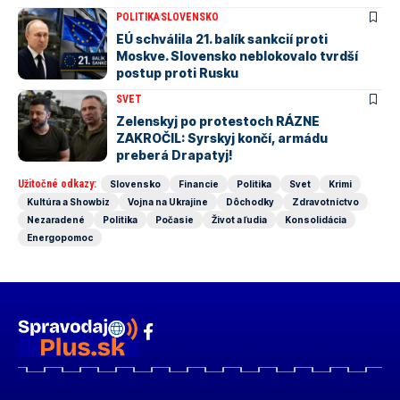
POLITIKA
SLOVENSKO
EÚ schválila 21. balík sankcií proti
Moskve. Slovensko neblokovalo tvrdší
postup proti Rusku
SVET
Zelenskyj po protestoch RÁZNE
ZAKROČIL: Syrskyj končí, armádu
preberá Drapatyj!
Užitočné odkazy:
Slovensko
Financie
Politika
Svet
Krimi
Kultúra a Showbiz
Vojna na Ukrajine
Dôchodky
Zdravotníctvo
Nezaradené
Politika
Počasie
Život a ľudia
Konsolidácia
Energopomoc