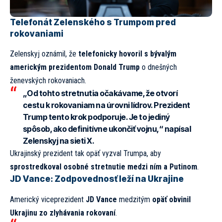
Telefonát Zelenského s Trumpom pred
rokovaniami
Zelenskyj oznámil, že
telefonicky hovoril s bývalým
americkým prezidentom Donald Trump
o dnešných
ženevských rokovaniach.
„Od tohto stretnutia očakávame, že otvorí
cestu k rokovaniam na úrovni lídrov. Prezident
Trump tento krok podporuje. Je to jediný
spôsob, ako definitívne ukončiť vojnu,“
napísal
Zelenskyj na sieti X.
Ukrajinský prezident tak opäť vyzval Trumpa, aby
sprostredkoval osobné stretnutie medzi ním a Putinom
.
JD Vance: Zodpovednosť leží na Ukrajine
Americký viceprezident
JD Vance
medzitým
opäť obvinil
Ukrajinu zo zlyhávania rokovaní
.