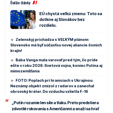
Ďalšie články
EÚ chystá veľkú zmenu: Toto sa
dotkne aj Slovákov bez
rozdielu.
Zelenskyj prichádza s VEĽKÝM plánom:
Slovensko má byť súčasťou novej aliancie ôsmich
krajín!
Baba Vanga mala varovať pred tým, čo príde
ešte v roku 2026: Svetová vojna, koniec Putina aj
mimozemšťania
FOTO: Poplach pri hraniciach s Ukrajinou:
Neznámy objekt zmizol z radarov a zanechal
obrovský kráter. Do vzduchu vzlietla F-16
„Putin rozumie len sile a tlaku. Preto predstiera
zdvorilé rokovania s Američanmi a snaží sa hrať