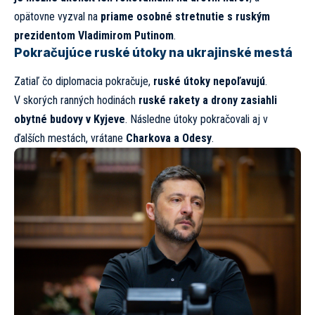
opätovne vyzval na
priame osobné stretnutie s ruským
prezidentom Vladimirom Putinom
.
Pokračujúce ruské útoky na ukrajinské mestá
Zatiaľ čo diplomacia pokračuje,
ruské útoky nepoľavujú
.
V skorých ranných hodinách
ruské rakety a drony zasiahli
obytné budovy v Kyjeve
. Následne útoky pokračovali aj v
ďalších mestách, vrátane
Charkova a Odesy
.