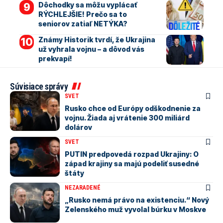
Dôchodky sa môžu vyplácať
RÝCHLEJŠIE! Prečo sa to
seniorov zatiaľ NETÝKA?
Známy Historik tvrdí, že Ukrajina
už vyhrala vojnu – a dôvod vás
prekvapí!
Súvisiace správy
SVET
Rusko chce od Európy odškodnenie za
vojnu. Žiada aj vrátenie 300 miliárd
dolárov
SVET
PUTIN predpovedá rozpad Ukrajiny: O
západ krajiny sa majú podeliť susedné
štáty
NEZARADENÉ
„Rusko nemá právo na existenciu.“ Nový
Zelenského muž vyvolal búrku v Moskve