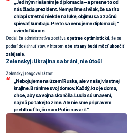
„Jediným riešením je diplomacia – a presne to od
nás žiada prezident. Nemyslíme si však, že sa títo
chlapi stretnú niekde na lúke, objímu sa a začnú
spievať kumbaju. Preto sa venujeme diplomacii,“
uviedol Vance.
Dodal, že administratíva zostáva
opatrne optimistická
, že sa
podarí dosiahnuť stav, v ktorom
obe strany budú môcť ukončiť
zabíjanie
.
Zelenskyj: Ukrajina sa bráni, nie útočí
Zelenskyj reagoval rázne:
„Nebojujeme na území Ruska, ale v našej vlastnej
krajine. Bránime svoj domov. Každý, kto je doma,
chce, aby sa vojna skončila. Ľudia sú unavení,
najmä po takejto zime. Ale nie sme pripravení
prehltnúť to, čo nám Putin navaril.“