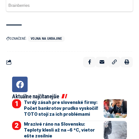
OZNAČENÉ:
VOJNA NA UKRAJINE
Aktuálne najčítanejšie
Tvrdý zásah pre slovenské firmy:
Počet bankrotov prudko vyskočil!
TOTO stojí za ich problémami
Mrazivé ráno na Slovensku:
Teploty klesli až na –6 °C, vietor
ešte zosilnie