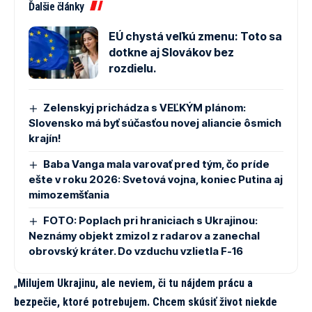
Ďalšie články
EÚ chystá veľkú zmenu: Toto sa
dotkne aj Slovákov bez
rozdielu.
Zelenskyj prichádza s VEĽKÝM plánom:
Slovensko má byť súčasťou novej aliancie ôsmich
krajín!
Baba Vanga mala varovať pred tým, čo príde
ešte v roku 2026: Svetová vojna, koniec Putina aj
mimozemšťania
FOTO: Poplach pri hraniciach s Ukrajinou:
Neznámy objekt zmizol z radarov a zanechal
obrovský kráter. Do vzduchu vzlietla F-16
„
Milujem Ukrajinu, ale neviem, či tu nájdem prácu a
bezpečie, ktoré potrebujem. Chcem skúsiť život niekde