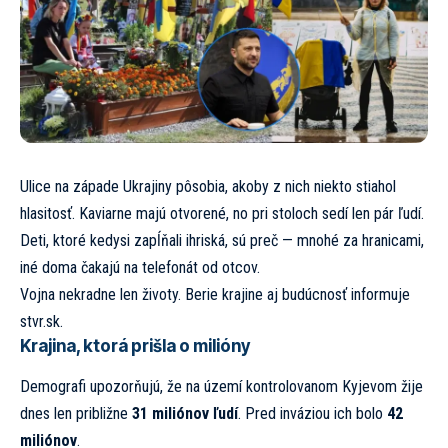
Ulice na západe Ukrajiny pôsobia, akoby z nich niekto stiahol
hlasitosť. Kaviarne majú otvorené, no pri stoloch sedí len pár ľudí.
Deti, ktoré kedysi zapĺňali ihriská, sú preč — mnohé za hranicami,
iné doma čakajú na telefonát od otcov.
Vojna nekradne len životy. Berie krajine aj budúcnosť
informuje
stvr.sk.
Krajina, ktorá prišla o milióny
Demografi upozorňujú, že na území kontrolovanom Kyjevom žije
dnes len približne
31 miliónov ľudí
. Pred inváziou ich bolo
42
miliónov
.