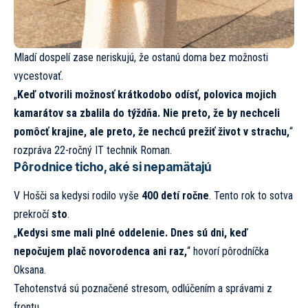
Mladí dospelí zase neriskujú, že ostanú doma bez možnosti
vycestovať.
„
Keď otvorili možnosť krátkodobo odísť, polovica mojich
kamarátov sa zbalila do týždňa. Nie preto, že by nechceli
pomôcť krajine, ale preto, že nechcú prežiť život v strachu,
“
rozpráva 22-ročný IT technik Roman.
Pôrodnice ticho, aké si nepamätajú
V Hošči sa kedysi rodilo vyše
400 detí ročne
. Tento rok to sotva
prekročí
sto
.
„
Kedysi sme mali plné oddelenie. Dnes sú dni, keď
nepočujem plač novorodenca ani raz,
“ hovorí pôrodníčka
Oksana.
Tehotenstvá sú poznačené stresom, odlúčením a správami z
frontu.