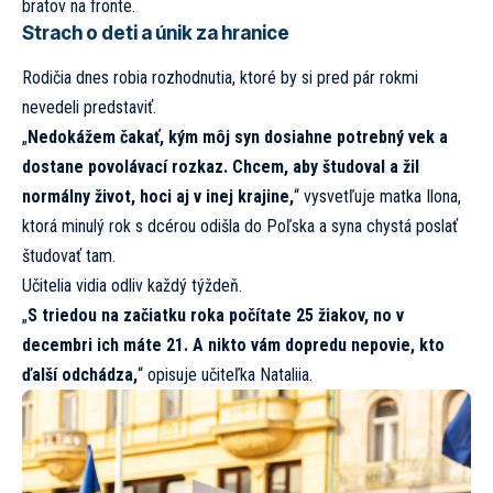
bratov na fronte.
Strach o deti a únik za hranice
Rodičia dnes robia rozhodnutia, ktoré by si pred pár rokmi
nevedeli predstaviť.
„
Nedokážem čakať, kým môj syn dosiahne potrebný vek a
dostane povolávací rozkaz. Chcem, aby študoval a žil
normálny život, hoci aj v inej krajine,
“ vysvetľuje matka Ilona,
ktorá minulý rok s dcérou odišla do Poľska a syna chystá poslať
študovať tam.
Učitelia vidia odliv každý týždeň.
„
S triedou na začiatku roka počítate 25 žiakov, no v
decembri ich máte 21. A nikto vám dopredu nepovie, kto
ďalší odchádza,
“ opisuje učiteľka Nataliia.