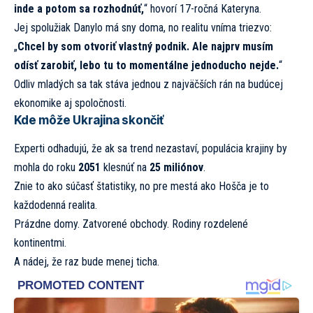
inde a potom sa rozhodnúť,
“ hovorí 17-ročná Kateryna.
Jej spolužiak Danylo má sny doma, no realitu vníma triezvo:
„
Chcel by som otvoriť vlastný podnik. Ale najprv musím
odísť zarobiť, lebo tu to momentálne jednoducho nejde.
“
Odliv mladých sa tak stáva jednou z najväčších rán na budúcej
ekonomike aj spoločnosti.
Kde môže Ukrajina skončiť
Experti odhadujú, že ak sa trend nezastaví, populácia krajiny by
mohla do roku
2051
klesnúť na
25 miliónov
.
Znie to ako súčasť štatistiky, no pre mestá ako Hošča je to
každodenná realita.
Prázdne domy. Zatvorené obchody. Rodiny rozdelené
kontinentmi.
A nádej, že raz bude menej ticha.