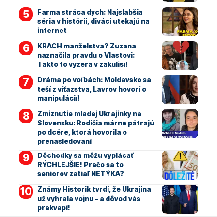
Farma stráca dych: Najslabšia
séria v histórii, diváci utekajú na
internet
KRACH manželstva? Zuzana
naznačila pravdu o Vlastovi:
Takto to vyzerá v zákulisí!
Dráma po voľbách: Moldavsko sa
teší z víťazstva, Lavrov hovorí o
manipulácií!
Zmiznutie mladej Ukrajinky na
Slovensku: Rodičia márne pátrajú
po dcére, ktorá hovorila o
prenasledovaní
Dôchodky sa môžu vyplácať
RÝCHLEJŠIE! Prečo sa to
seniorov zatiaľ NETÝKA?
Známy Historik tvrdí, že Ukrajina
už vyhrala vojnu – a dôvod vás
prekvapí!