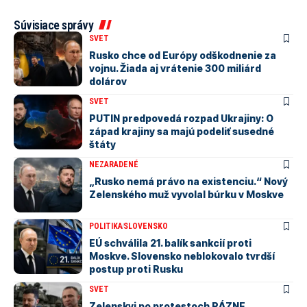
Súvisiace správy
SVET
Rusko chce od Európy odškodnenie za
vojnu. Žiada aj vrátenie 300 miliárd
dolárov
SVET
PUTIN predpovedá rozpad Ukrajiny: O
západ krajiny sa majú podeliť susedné
štáty
NEZARADENÉ
„Rusko nemá právo na existenciu.“ Nový
Zelenského muž vyvolal búrku v Moskve
POLITIKA
SLOVENSKO
EÚ schválila 21. balík sankcií proti
Moskve. Slovensko neblokovalo tvrdší
postup proti Rusku
SVET
Zelenskyj po protestoch RÁZNE