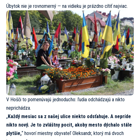
Úbytok nie je rovnomerný — na vidieku je prázdno cítiť najviac.
V Hošči to pomenúvajú jednoducho: ľudia odchádzajú a nikto
neprichádza.
„
Každý mesiac sa z našej ulice niekto odsťahuje. A nepríde
nikto nový. Je to zvláštny pocit, akoby mesto dýchalo stále
plytšie,
“ hovorí miestny obyvateľ Oleksandr, ktorý má dvoch