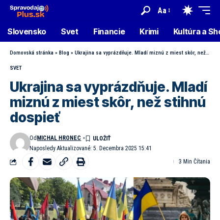
Aa
Slovensko
Svet
Financie
Krimi
Kultúra a S
Domovská stránka
»
Blog
»
Ukrajina sa vyprázdňuje. Mladí miznú z miest skôr, než stihnú dospieť
SVET
Ukrajina sa vyprázdňuje. Mladí
miznú z miest skôr, než stihnú
dospieť
Od
MICHAL HRONEC
Naposledy Aktualizované: 5. Decembra 2025 15:41
3 Min Čítania