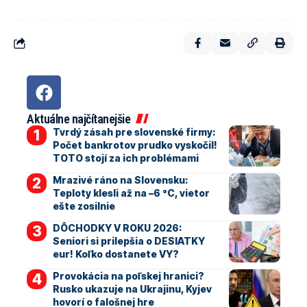
Aktuálne najčítanejšie
Tvrdý zásah pre slovenské firmy:
Počet bankrotov prudko vyskočil!
TOTO stojí za ich problémami
Mrazivé ráno na Slovensku:
Teploty klesli až na –6 °C, vietor
ešte zosilnie
DÔCHODKY V ROKU 2026:
Seniori si prilepšia o DESIATKY
eur! Koľko dostanete VY?
Provokácia na poľskej hranici?
Rusko ukazuje na Ukrajinu, Kyjev
hovorí o falošnej hre