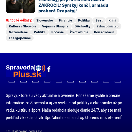
ZAKROČIL: Syrskyj končí, armádu
preberá Drapatyj!
Užitočné odkazy:
Slovensko
Financie
Politika
Svet
Krimi
Kultúra a Showbiz
Vojna na Ukrajine
Dôchodky
Zdravotníctvo
Nezaradené
Politika
Počasie
Život a ľudia
Konsolidácia
Energopomoc
Správy, ktoré sú vždy aktuálne a overené. Prinášame rýchle a presné
informácie zo Slovenska aj zo sveta – od politiky a ekonomiky až po
vedu, kultúru a šport. Naša redakcia sleduje dianie 24/7, aby ste mali
prehľad v každej chvíli. Spoľahnite sa na zdroj, ktorému môžete veriť.
Užitočné odkazy