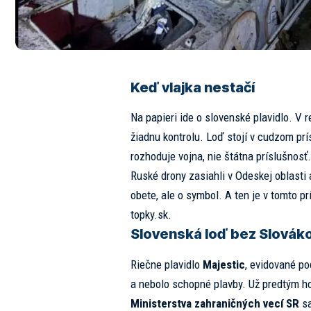
Keď vlajka nestačí
Na papieri ide o slovenské plavidlo. V
žiadnu kontrolu. Loď stojí v cudzom prí
rozhoduje vojna, nie štátna príslušnosť.
Ruské drony zasiahli v Odeskej oblasti 
obete, ale o symbol. A ten je v tomto p
topky.sk.
Slovenská loď bez Slovák
Riečne plavidlo
Majestic
, evidované po
a nebolo schopné plavby. Už predtým ho
Ministerstva zahraničných vecí SR
sa