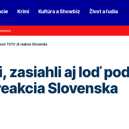
ncie
Krimi
Kultúra a Showbiz
Život a ľudia
pomoc
ajkou! TOTO JE reakcia Slovenska
, zasiahli aj loď p
reakcia Slovenska