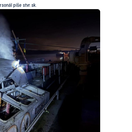
ersonál píše
stvr.sk.