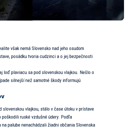
 realite však nemá Slovensko nad jeho osudom
stave, posádku tvoria cudzinci a o jej bezpečnosti
aj loď plaviacu sa pod slovenskou vlajkou. Nešlo o
rípade silnejší než samotné škody informujú
ov
d slovenskou vlajkou, stálo v čase útoku v prístave
 poškodili ruské vzdušné údery. Podľa
 na palube nenachádzali žiadni občania Slovenska