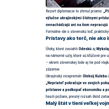
Rezort diplomacie to zhrnul priamo:
„Pl
výlučne ukrajinskými štátnymi príslu
nenachádzajú ani na ňom nepracujú ž
Formálne ide o slovenskú loď, praktick
Prístavy ako terč, nie ako 
Útoky, ktoré zasiahli
Odeskú
aj
Mykolaj
na námorné uzly, ktoré sú kľúčové pre u
– okrem slovenskej lode aj tie pod vlaj
zázemie.
Ukrajinský vicepremiér
Oleksij Kuleba
ú
„Nepriateľ pokračuje vo svojich pok
prístavov a podkopať ekonomiku a p
hasili požiare, presný rozsah škôd zatia
Malý štát v tieni veľkej voj