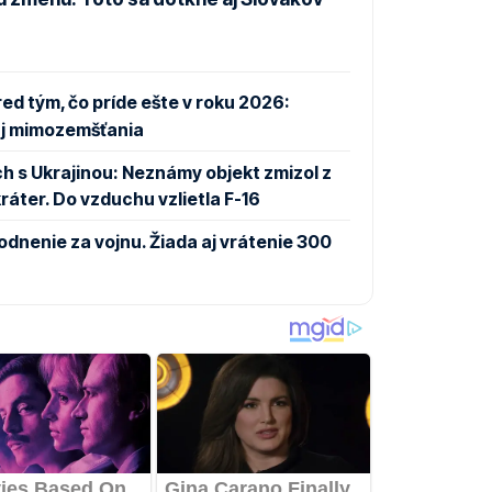
d tým, čo príde ešte v roku 2026:
aj mimozemšťania
h s Ukrajinou: Neznámy objekt zmizol z
áter. Do vzduchu vzlietla F-16
dnenie za vojnu. Žiada aj vrátenie 300