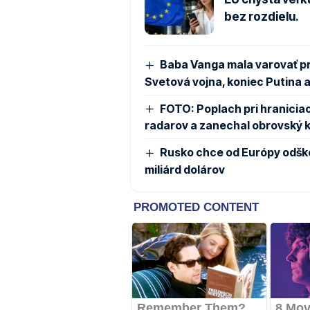
bez rozdielu.
Baba Vanga mala varovať pre
Svetová vojna, koniec Putina 
FOTO: Poplach pri hraniciac
radarov a zanechal obrovský kr
Rusko chce od Európy odško
miliárd dolárov