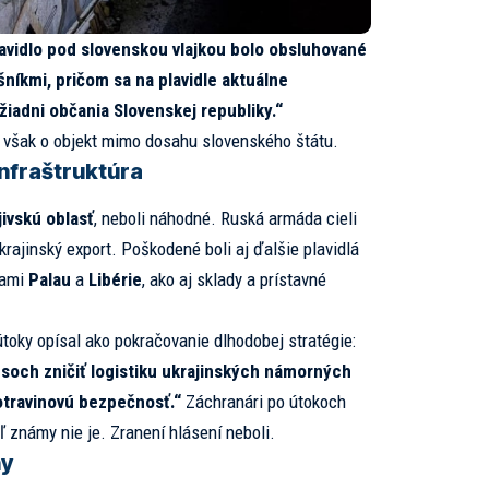
avidlo pod slovenskou vlajkou bolo obsluhované
šníkmi, pričom sa na plavidle aktuálne
iadni občania Slovenskej republiky.“
y však o objekt mimo dosahu slovenského štátu.
infraštruktúra
ivskú oblasť
, neboli náhodné. Ruská armáda cieli
krajinský export. Poškodené boli aj ďalšie plavidlá
kami
Palau
a
Libérie
, ako aj sklady a prístavné
toky opísal ako pokračovanie dlhodobej stratégie:
usoch zničiť logistiku ukrajinských námorných
otravinovú bezpečnosť.“
Záchranári po útokoch
ľ známy nie je. Zranení hlásení neboli.
ny