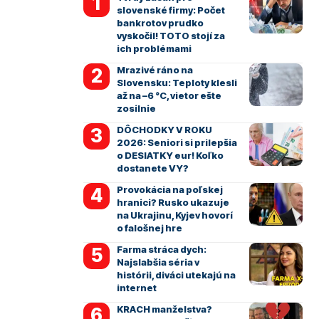
slovenské firmy: Počet
bankrotov prudko
vyskočil! TOTO stojí za
ich problémami
Mrazivé ráno na
Slovensku: Teploty klesli
až na –6 °C, vietor ešte
zosilnie
DÔCHODKY V ROKU
2026: Seniori si prilepšia
o DESIATKY eur! Koľko
dostanete VY?
Provokácia na poľskej
hranici? Rusko ukazuje
na Ukrajinu, Kyjev hovorí
o falošnej hre
Farma stráca dych:
Najslabšia séria v
histórii, diváci utekajú na
internet
KRACH manželstva?