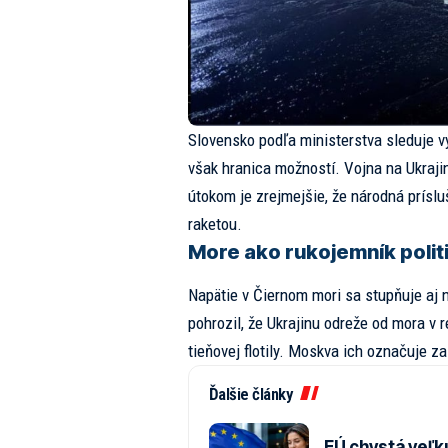
Slovensko podľa ministerstva sleduje v
však hranica možností. Vojna na Ukraji
útokom je zrejmejšie, že národná prís
raketou.
More ako rukojemník polit
Napätie v Čiernom mori sa stupňuje aj n
pohrozil, že Ukrajinu odreže od mora v r
tieňovej flotily. Moskva ich označuje za
Ďalšie články
EÚ chystá veľk