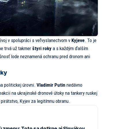
ývoj v spolupráci s veľvyslanectvom v
Kyjeve
. To je
ne trvá už takmer
štyri roky
a s každým ďalším
lušnosť lode neznamená ochranu pred dronom ani
iky
a politickej úrovni.
Vladimir Putin
nedávno
eakcii na ukrajinské dronové útoky na tankery ruskej
 pirátstvo, Kyjev za legitímnu obranu.
ú zmenu: Toto sa dotkne aj Slovákov