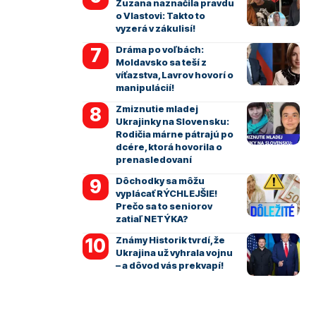
Zuzana naznačila pravdu
o Vlastovi: Takto to
vyzerá v zákulisí!
Dráma po voľbách:
Moldavsko sa teší z
víťazstva, Lavrov hovorí o
manipulácií!
Zmiznutie mladej
Ukrajinky na Slovensku:
Rodičia márne pátrajú po
dcére, ktorá hovorila o
prenasledovaní
Dôchodky sa môžu
vyplácať RÝCHLEJŠIE!
Prečo sa to seniorov
zatiaľ NETÝKA?
Známy Historik tvrdí, že
Ukrajina už vyhrala vojnu
– a dôvod vás prekvapí!