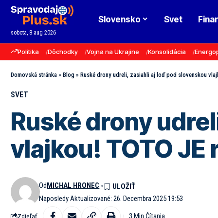
Slovensko
Svet
Fina
sobota, 8 aug 2026
Politika
Dôchodky
Vojna na Ukrajine
Konsolidácia
Energo
Domovská stránka
»
Blog
»
Ruské drony udreli, zasiahli aj loď pod slovenskou vl
SVET
Ruské drony udreli
vlajkou! TOTO JE 
Od
MICHAL HRONEC
Naposledy Aktualizované: 26. Decembra 2025 19:53
3 Min Čítania
Zdieľať