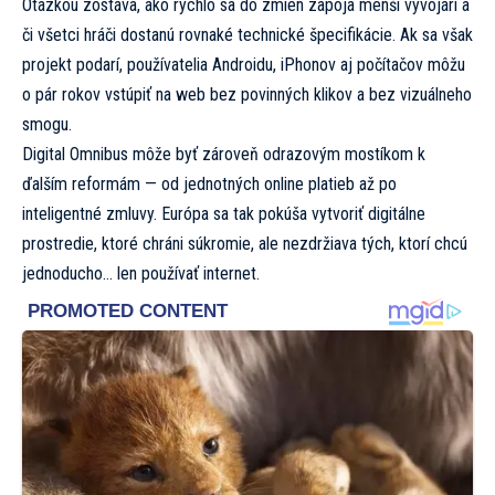
Otázkou zostáva, ako rýchlo sa do zmien zapoja menší vývojári a
či všetci hráči dostanú rovnaké technické špecifikácie. Ak sa však
projekt podarí, používatelia Androidu, iPhonov aj počítačov môžu
o pár rokov vstúpiť na web bez povinných klikov a bez vizuálneho
smogu.
Digital Omnibus môže byť zároveň odrazovým mostíkom k
ďalším reformám — od jednotných online platieb až po
inteligentné zmluvy. Európa sa tak pokúša vytvoriť digitálne
prostredie, ktoré chráni súkromie, ale nezdržiava tých, ktorí chcú
jednoducho… len používať internet.