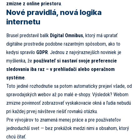
zmizne z online priestoru
.
Nové pravidlá, nová logika
internetu
Brusel predstavil balík
Digital Omnibus
, ktorý má upratať
digitálne prostredie podobne razantným spôsobom, ako to
kedysi spravilo
GDPR
. Jednou z najvýraznejších noviniek je
myšlienka, že
používateľ si nastaví svoje preferencie
sledovania iba raz – v prehliadači alebo operačnom
systéme
.
Toto jediné rozhodnutie sa potom automaticky prejaví všade, od
spravodajských webov až po malé e-shopy. Výsledok? Webom
zmizne povinnosť zobrazovať vyskakovacie okná a ľudia nebudú
pri každej prvej návšteve riešiť rovnakú otázku.
Pre vývojárov to znamená menej práce a pre používateľov
jednoduchší svet — bez prekážok medzi nimi a obsahom, ktorý
chcú čítať.