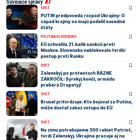
Súvisiace správy
SVET
PUTIN predpovedá rozpad Ukrajiny: O
západ krajiny sa majú podeliť susedné
štáty
POLITIKA
SLOVENSKO
EÚ schválila 21. balík sankcií proti
Moskve. Slovensko neblokovalo tvrdší
postup proti Rusku
SVET
Zelenskyj po protestoch RÁZNE
ZAKROČIL: Syrskyj končí, armádu
preberá Drapatyj!
SVET
Brusel pritvrdzuje: Kto bojoval za Putina,
môže dostať zákaz vstupu do EÚ
SVET
Na zimu potrebujeme 300 rakiet Patriot,
tvrdí Zelenskyj. Ukrajina pracuje aj na