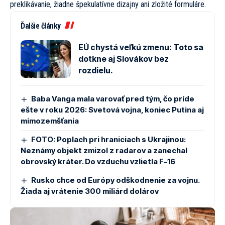
preklikávanie, žiadne špekulatívne dizajny ani zložité formuláre.
Ďalšie články
EÚ chystá veľkú zmenu: Toto sa
dotkne aj Slovákov bez
rozdielu.
Baba Vanga mala varovať pred tým, čo príde
ešte v roku 2026: Svetová vojna, koniec Putina aj
mimozemšťania
FOTO: Poplach pri hraniciach s Ukrajinou:
Neznámy objekt zmizol z radarov a zanechal
obrovský kráter. Do vzduchu vzlietla F-16
Rusko chce od Európy odškodnenie za vojnu.
Žiada aj vrátenie 300 miliárd dolárov