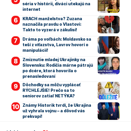
séria v histórii, diváci utekajú na
internet
KRACH manželstva? Zuzana
naznačila pravdu o Vlastovi:
Takto to vyzerá v zákulisí!
Dráma po voľbách: Moldavsko sa
teší z víťazstva, Lavrov hovorí o
manipulácií!
Zmiznutie mladej Ukrajinky na
Slovensku: Rodičia márne pátrajú
po dcére, ktorá hovorila o
prenasledovaní
Dôchodky sa môžu vyplácať
RÝCHLEJŠIE! Prečo sa to
seniorov zatiaľ NETÝKA?
Známy Historik tvrdí, že Ukrajina
už vyhrala vojnu – a dôvod vás
prekvapí!