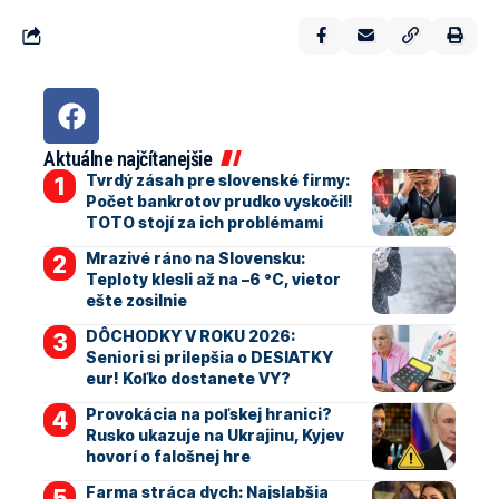
Aktuálne najčítanejšie
Tvrdý zásah pre slovenské firmy:
Počet bankrotov prudko vyskočil!
TOTO stojí za ich problémami
Mrazivé ráno na Slovensku:
Teploty klesli až na –6 °C, vietor
ešte zosilnie
DÔCHODKY V ROKU 2026:
Seniori si prilepšia o DESIATKY
eur! Koľko dostanete VY?
Provokácia na poľskej hranici?
Rusko ukazuje na Ukrajinu, Kyjev
hovorí o falošnej hre
Farma stráca dych: Najslabšia