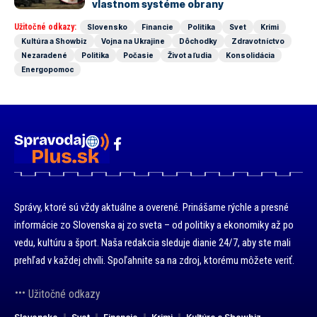
vlastnom systéme obrany
Užitočné odkazy:
Slovensko
Financie
Politika
Svet
Krimi
Kultúra a Showbiz
Vojna na Ukrajine
Dôchodky
Zdravotníctvo
Nezaradené
Politika
Počasie
Život a ľudia
Konsolidácia
Energopomoc
Správy, ktoré sú vždy aktuálne a overené. Prinášame rýchle a presné
informácie zo Slovenska aj zo sveta – od politiky a ekonomiky až po
vedu, kultúru a šport. Naša redakcia sleduje dianie 24/7, aby ste mali
prehľad v každej chvíli. Spoľahnite sa na zdroj, ktorému môžete veriť.
Užitočné odkazy