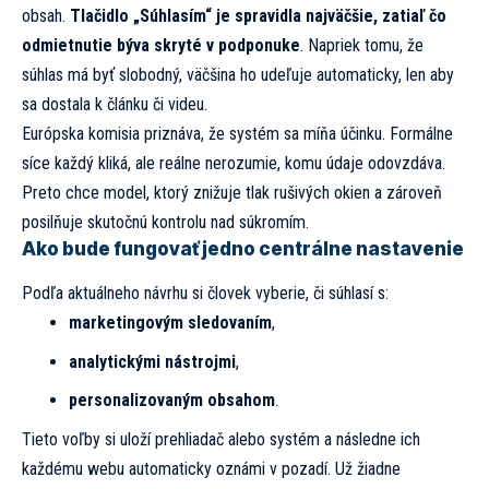
obsah.
Tlačidlo „Súhlasím“ je spravidla najväčšie, zatiaľ čo
odmietnutie býva skryté v podponuke
. Napriek tomu, že
súhlas má byť slobodný, väčšina ho udeľuje automaticky, len aby
sa dostala k článku či videu.
Európska komisia priznáva, že systém sa míňa účinku. Formálne
síce každý kliká, ale reálne nerozumie, komu údaje odovzdáva.
Preto chce model, ktorý znižuje tlak rušivých okien a zároveň
posilňuje skutočnú kontrolu nad súkromím.
Ako bude fungovať jedno centrálne nastavenie
Podľa aktuálneho návrhu si človek vyberie, či súhlasí s:
marketingovým sledovaním
,
analytickými nástrojmi
,
personalizovaným obsahom
.
Tieto voľby si uloží prehliadač alebo systém a následne ich
každému webu automaticky oznámi v pozadí. Už žiadne