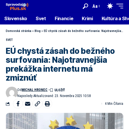
Aa
Slovensko
Svet
Financie
Krimi
Kultúra a S
Domovská stránka
»
Blog
»
EÚ chystá zásah do bežného surfovania: Najotravnejšia prekážka internetu má zmiznúť
SVET
EÚ chystá zásah do bežného
surfovania: Najotravnejšia
prekážka internetu má
zmiznúť
Od
MICHAL HRONEC
Naposledy Aktualizované: 23. Novembra 2025 10:58
4 Min Čítania