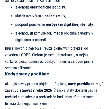
ďalšie zásadné návrhy. Komisia chce:
zjednotiť
elektronické podpisy
,
uľahčiť uzatváranie
online zmlúv
,
podporiť používanie
európskej digitálnej identity
,
zjednodušiť komunikáciu medzi občanmi a úradmi v
digitálnom prostredí.
Brusel hovorí o najväčšej revízii digitálnych pravidiel od
zavedenia GDPR. Cieľom je menej byrokracie, silnejšia
konkurencieschopnosť európskych firiem a zároveň prísna
ochrana súkromia.
Kedy zmeny pocítime
Ak legislatívny proces pôjde podľa plánu,
nové pravidlá sa majú
začať uplatňovať v roku 2026
. Členské štáty dostanú čas na
technické doladenie a prehliadače budú musieť pridať nové
funkcie do svojich nastavení.