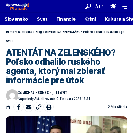
Aa
Slovensko
Svet
Financie
Krimi
Kultúra a S
Domovská stránka
»
Blog
»
ATENTÁT NA ZELENSKÉHO? Poľsko odhalilo ruského agenta, ktorý mal zbierať informácie pre útok
SVET
ATENTÁT NA ZELENSKÉHO?
Poľsko odhalilo ruského
agenta, ktorý mal zbierať
informácie pre útok
Od
MICHAL HRONEC
Naposledy Aktualizované: 9. Februára 2026 18:34
2 Min Čítania