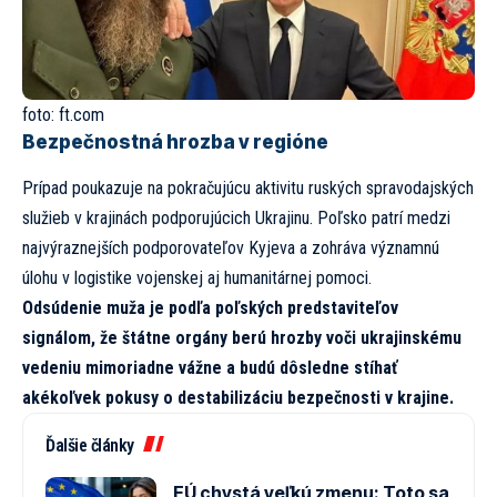
foto:
ft.com
Bezpečnostná hrozba v regióne
Prípad poukazuje na pokračujúcu aktivitu ruských spravodajských
služieb v krajinách podporujúcich Ukrajinu. Poľsko patrí medzi
najvýraznejších podporovateľov Kyjeva a zohráva významnú
úlohu v logistike vojenskej aj humanitárnej pomoci.
Odsúdenie muža je podľa poľských predstaviteľov
signálom, že štátne orgány berú hrozby voči ukrajinskému
vedeniu mimoriadne vážne a budú dôsledne stíhať
akékoľvek pokusy o destabilizáciu bezpečnosti v krajine.
Ďalšie články
EÚ chystá veľkú zmenu: Toto sa