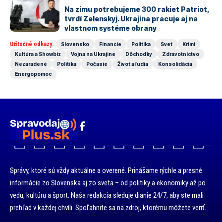
Na zimu potrebujeme 300 rakiet Patriot,
tvrdí Zelenskyj. Ukrajina pracuje aj na
vlastnom systéme obrany
Užitočné odkazy:
Slovensko
Financie
Politika
Svet
Krimi
Kultúra a Showbiz
Vojna na Ukrajine
Dôchodky
Zdravotníctvo
Nezaradené
Politika
Počasie
Život a ľudia
Konsolidácia
Energopomoc
Správy, ktoré sú vždy aktuálne a overené. Prinášame rýchle a presné
informácie zo Slovenska aj zo sveta – od politiky a ekonomiky až po
vedu, kultúru a šport. Naša redakcia sleduje dianie 24/7, aby ste mali
prehľad v každej chvíli. Spoľahnite sa na zdroj, ktorému môžete veriť.