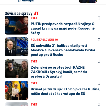
prekvapí!
Súvisiace správy
SVET
PUTIN predpovedá rozpad Ukrajiny: O
západ krajiny sa majú podeliť susedné
štáty
POLITIKA
SLOVENSKO
EÚ schválila 21. balík sankcií proti
Moskve. Slovensko neblokovalo tvrdší
postup proti Rusku
SVET
Zelenskyj po protestoch RÁZNE
ZAKROČIL: Syrskyj končí, armádu
preberá Drapatyj!
SVET
Brusel pritvrdzuje: Kto bojoval za Putina,
môže dostať zákaz vstupu do EÚ
SVET