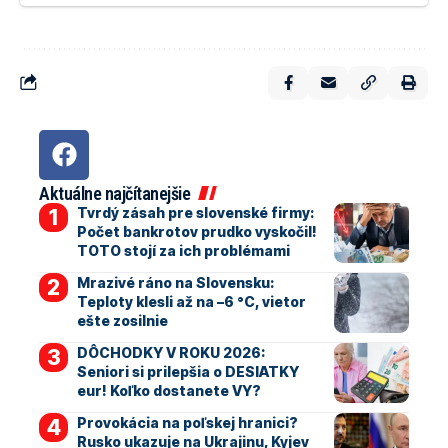
Aktuálne najčítanejšie
Tvrdý zásah pre slovenské firmy:
Počet bankrotov prudko vyskočil!
TOTO stojí za ich problémami
Mrazivé ráno na Slovensku:
Teploty klesli až na –6 °C, vietor
ešte zosilnie
DÔCHODKY V ROKU 2026:
Seniori si prilepšia o DESIATKY
eur! Koľko dostanete VY?
Provokácia na poľskej hranici?
Rusko ukazuje na Ukrajinu, Kyjev