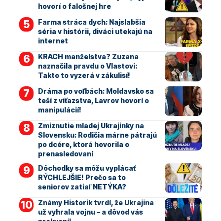
hovorí o falošnej hre
Farma stráca dych: Najslabšia
séria v histórii, diváci utekajú na
internet
KRACH manželstva? Zuzana
naznačila pravdu o Vlastovi:
Takto to vyzerá v zákulisí!
Dráma po voľbách: Moldavsko sa
teší z víťazstva, Lavrov hovorí o
manipulácií!
Zmiznutie mladej Ukrajinky na
Slovensku: Rodičia márne pátrajú
po dcére, ktorá hovorila o
prenasledovaní
Dôchodky sa môžu vyplácať
RÝCHLEJŠIE! Prečo sa to
seniorov zatiaľ NETÝKA?
Známy Historik tvrdí, že Ukrajina
už vyhrala vojnu – a dôvod vás