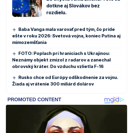
dotkne aj Slovákov bez
rozdielu.
Baba Vanga mala varovať pred tým, čo príde
ešte v roku 2026: Svetová vojna, koniec Putina aj
mimozemšťania
FOTO: Poplach pri hraniciach s Ukrajinou:
Neznámy objekt zmizol z radarov a zanechal
obrovský kráter. Do vzduchu vzlietla F-16
Rusko chce od Európy odškodnenie za vojnu.
Žiada aj vrátenie 300 miliárd dolárov