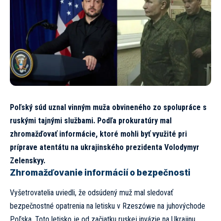
Poľský súd uznal vinným muža obvineného zo spolupráce s
ruskými tajnými službami. Podľa prokuratúry mal
zhromažďovať informácie, ktoré mohli byť využité pri
príprave atentátu na ukrajinského prezidenta Volodymyr
Zelenskyy.
Zhromažďovanie informácií o bezpečnosti
Vyšetrovatelia uviedli, že odsúdený muž mal sledovať
bezpečnostné opatrenia na letisku v Rzeszówe na juhovýchode
Poľska. Toto letisko je od začiatku ruskej invázie na Ukrajinu