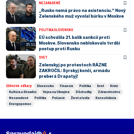
NEZARADENÉ
„Rusko nemá právo na existenciu.“ Nový
Zelenského muž vyvolal búrku v Moskve
POLITIKA
SLOVENSKO
EÚ schválila 21. balík sankcií proti
Moskve. Slovensko neblokovalo tvrdší
postup proti Rusku
SVET
Zelenskyj po protestoch RÁZNE
ZAKROČIL: Syrskyj končí, armádu
preberá Drapatyj!
Užitočné odkazy:
Slovensko
Financie
Politika
Svet
Krimi
Kultúra a Showbiz
Vojna na Ukrajine
Dôchodky
Zdravotníctvo
Nezaradené
Politika
Počasie
Život a ľudia
Konsolidácia
Energopomoc