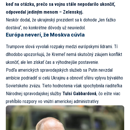
keď na otázku, prečo sa vojnu stále nepodarilo ukončiť,
odpovedal jediným menom – Zelenskyj.
Neskôr dodal, že ukrajinský prezident sa k dohode „len ťažko
dostáva“, no konkrétne dôvody už neuviedol.
Európa neverí, že Moskva cúvla
Trumpove slová vyvolali rozpaky medzi európskymi lídrami. Tí
dlhodobo upozorňujú, že Kremeľ nemá skutočný záujem konflikt
ukončiť, ale len získať čas a výhodnejšie postavenie.
Podľa amerických spravodajských služieb sa Putin nevzdal
ambície podriadiť si celú Ukrajinu a obnoviť sféru vplyvu bývalého
Sovietskeho zväzu. Tieto hodnotenia však spochybnila riaditeľka
Národnej spravodajskej služby
Tulsi Gabbardová
, čo ešte viac
prehĺbilo rozpory vo vnútri americkej administratívy.