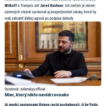
Witkoff
a Trumpov zať
Jared Kushner
. Ich cieľom je okrem
územných otázok vyrokovať aj bezpečnostné záruky, ktoré by
mali zabrániť ďalšej agresii po podpise dohody.
facebook:
zelenskyy.official
Mier, ktorý nikto nevidí rovnako
Aj medzi spojencami Kyjeva rastú pochybnosti, či by Putin