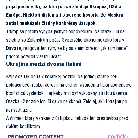
prijal podmienky, na ktorých sa zhodujú Ukrajina, USA a
Európa. Niektorí diplomati otvorene hovoria, že Moskva
zatiaľ neukázala žiadny konkrétny ústupok.
Trump sa pritom vyhýba jasným odpovediam. Na otázku, či sa
stretne so Zelenským počas Svetového ekonomického fóra v
Davos
e, reagoval len tým, že by sa s ním stretol, „ak tam bude“,
pričom potvrdil vlastnú účasť.
Ukrajina medzi dvoma tlakmi
Kyjev sa tak ocitá v neľahkej pozícii. Na jednej strane čelí
pokračujúcej ruskej agresii, na druhej rastúcemu tlaku spojencov,
ktorí chcú výsledok – aj keby mal byť vykúpený stratou územia.
Otázka už neznie len, či sa vojna skončí. Znie aj, akú Ukrajinu po
nej svet uzná.
A či mier, ktorý vznikne z ústupkov, nebude len prestávkou pred
ďalším konfliktom.