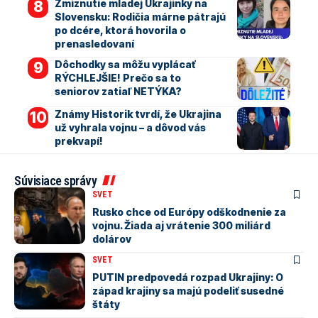
Zmiznutie mladej Ukrajinky na
Slovensku: Rodičia márne pátrajú
po dcére, ktorá hovorila o
prenasledovaní
Dôchodky sa môžu vyplácať
RÝCHLEJŠIE! Prečo sa to
seniorov zatiaľ NETÝKA?
Známy Historik tvrdí, že Ukrajina
už vyhrala vojnu – a dôvod vás
prekvapí!
Súvisiace správy
SVET
Rusko chce od Európy odškodnenie za
vojnu. Žiada aj vrátenie 300 miliárd
dolárov
SVET
PUTIN predpovedá rozpad Ukrajiny: O
západ krajiny sa majú podeliť susedné
štáty