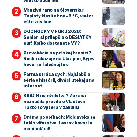
všetko bude INÉ
Mrazivé ráno na Slovensku:
Teploty klesli až na –6 °C, vietor
ešte zosilnie
DÔCHODKY V ROKU 2026:
Seniori si prilepšia o DESIATKY
eur! Koľko dostanete VY?
Provokácia na poľskej hranici?
Rusko ukazuje na Ukrajinu, Kyjev
hovorí o falošnej hre
Farma stráca dych: Najslabšia
séria v histórii, diváci utekajú na
internet
KRACH manželstva? Zuzana
naznačila pravdu o Vlastovi:
Takto to vyzerá v zákulisí!
Dráma po voľbách: Moldavsko sa
teší z víťazstva, Lavrov hovorí o
manipulácií!