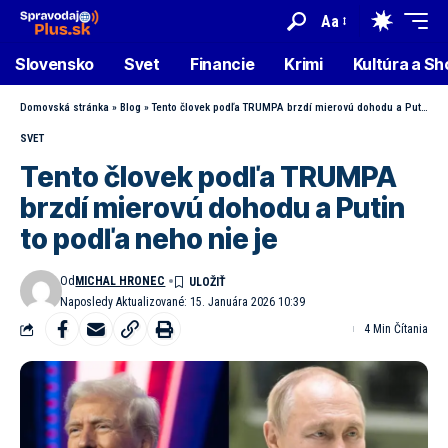
Aa
Slovensko
Svet
Financie
Krimi
Kultúra a S
Domovská stránka
»
Blog
»
Tento človek podľa TRUMPA brzdí mierovú dohodu a Putin to podľa neho nie je
SVET
Tento človek podľa TRUMPA
brzdí mierovú dohodu a Putin
to podľa neho nie je
Od
MICHAL HRONEC
Naposledy Aktualizované: 15. Januára 2026 10:39
4 Min Čítania