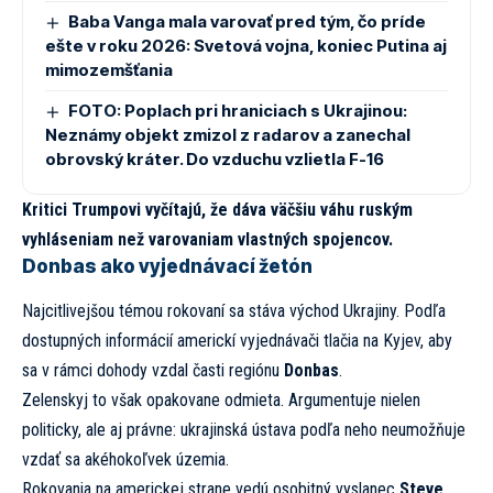
Baba Vanga mala varovať pred tým, čo príde
ešte v roku 2026: Svetová vojna, koniec Putina aj
mimozemšťania
FOTO: Poplach pri hraniciach s Ukrajinou:
Neznámy objekt zmizol z radarov a zanechal
obrovský kráter. Do vzduchu vzlietla F-16
Kritici Trumpovi vyčítajú, že dáva väčšiu váhu ruským
vyhláseniam než varovaniam vlastných spojencov.
Donbas ako vyjednávací žetón
Najcitlivejšou témou rokovaní sa stáva východ Ukrajiny. Podľa
dostupných informácií americkí vyjednávači tlačia na Kyjev, aby
sa v rámci dohody vzdal časti regiónu
Donbas
.
Zelenskyj to však opakovane odmieta. Argumentuje nielen
politicky, ale aj právne: ukrajinská ústava podľa neho neumožňuje
vzdať sa akéhokoľvek územia.
Rokovania na americkej strane vedú osobitný vyslanec
Steve