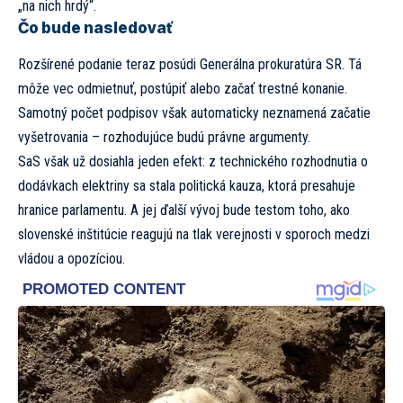
„na nich hrdý“.
Čo bude nasledovať
Rozšírené podanie teraz posúdi Generálna prokuratúra SR. Tá
môže vec odmietnuť, postúpiť alebo začať trestné konanie.
Samotný počet podpisov však automaticky neznamená začatie
vyšetrovania – rozhodujúce budú právne argumenty.
SaS však už dosiahla jeden efekt: z technického rozhodnutia o
dodávkach elektriny sa stala politická kauza, ktorá presahuje
hranice parlamentu. A jej ďalší vývoj bude testom toho, ako
slovenské inštitúcie reagujú na tlak verejnosti v sporoch medzi
vládou a opozíciou.