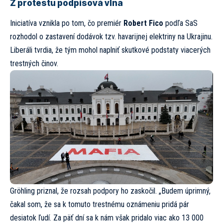
Z protestu podpisová vlna
Iniciatíva vznikla po tom, čo premiér
Robert Fico
podľa SaS
rozhodol o zastavení dodávok tzv. havarijnej elektriny na Ukrajinu.
Liberáli tvrdia, že tým mohol naplniť skutkové podstaty viacerých
trestných činov.
Gröhling priznal, že rozsah podpory ho zaskočil. „Budem úprimný,
čakal som, že sa k tomuto trestnému oznámeniu pridá pár
desiatok ľudí. Za päť dní sa k nám však pridalo viac ako 13 000