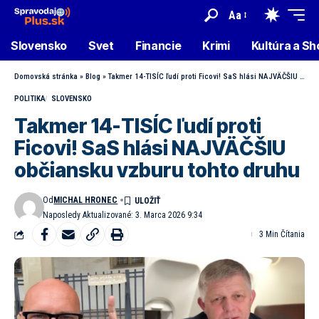
Aa
Slovensko
Svet
Financie
Krimi
Kultúra a S
Domovská stránka
»
Blog
»
Takmer 14-TISÍC ľudí proti Ficovi! SaS hlási NAJVÄČŠIU občiansku vzburu tohto druhu
POLITIKA
SLOVENSKO
Takmer 14-TISÍC ľudí proti
Ficovi! SaS hlási NAJVÄČŠIU
občiansku vzburu tohto druhu
Od
MICHAL HRONEC
Naposledy Aktualizované: 3. Marca 2026 9:34
3 Min Čítania