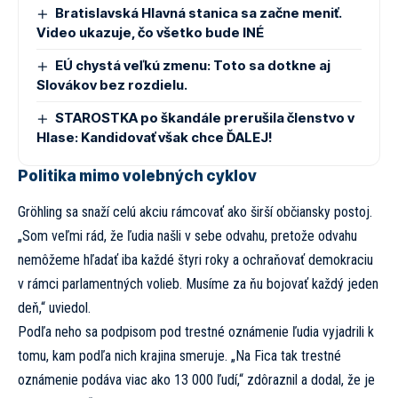
Bratislavská Hlavná stanica sa začne meniť.
Video ukazuje, čo všetko bude INÉ
EÚ chystá veľkú zmenu: Toto sa dotkne aj
Slovákov bez rozdielu.
STAROSTKA po škandále prerušila členstvo v
Hlase: Kandidovať však chce ĎALEJ!
Politika mimo volebných cyklov
Gröhling sa snaží celú akciu rámcovať ako širší občiansky postoj.
„Som veľmi rád, že ľudia našli v sebe odvahu, pretože odvahu
nemôžeme hľadať iba každé štyri roky a ochraňovať demokraciu
v rámci parlamentných volieb. Musíme za ňu bojovať každý jeden
deň,“ uviedol.
Podľa neho sa podpisom pod trestné oznámenie ľudia vyjadrili k
tomu, kam podľa nich krajina smeruje. „Na Fica tak trestné
oznámenie podáva viac ako 13 000 ľudí,“ zdôraznil a dodal, že je