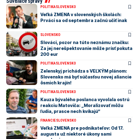
Súvisiace správy
POLITIKA
SLOVENSKO
Veľká ZMENA v slovenských školách:
Prváci sa od septembra začnú učiť inak
SLOVENSKO
Slováci, pozor na túto neznámu značku:
Za jej nerešpektovanie môže prísť pokuta
200 eur
POLITIKA
SLOVENSKO
Zelenskyj prichádza s VEĽKÝM plánom:
Slovensko má byť súčasťou novej aliancie
ôsmich krajín!
POLITIKA
SLOVENSKO
Kauza bývalého poslanca vyvolala ostrú
reakciu Matoviča: „Moralizovať môžu
ľudia, prasce nech kvíkajú“
FINANCIE
SLOVENSKO
Veľká ZMENA pre podnikateľov: Od 17.
augusta už niektoré úkony sami