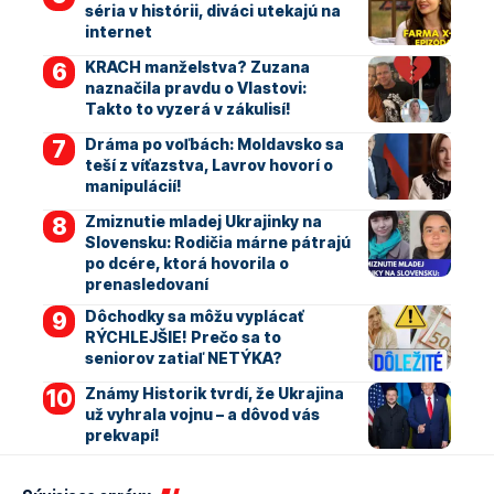
séria v histórii, diváci utekajú na
internet
KRACH manželstva? Zuzana
naznačila pravdu o Vlastovi:
Takto to vyzerá v zákulisí!
Dráma po voľbách: Moldavsko sa
teší z víťazstva, Lavrov hovorí o
manipulácií!
Zmiznutie mladej Ukrajinky na
Slovensku: Rodičia márne pátrajú
po dcére, ktorá hovorila o
prenasledovaní
Dôchodky sa môžu vyplácať
RÝCHLEJŠIE! Prečo sa to
seniorov zatiaľ NETÝKA?
Známy Historik tvrdí, že Ukrajina
už vyhrala vojnu – a dôvod vás
prekvapí!