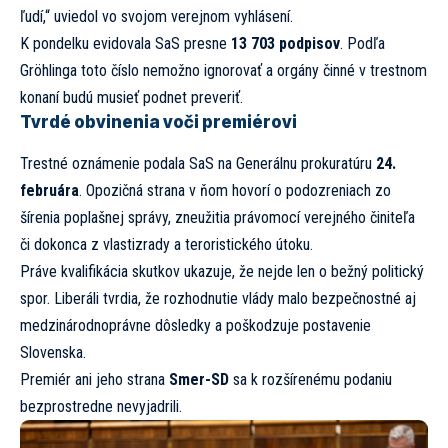
ľudí,“ uviedol vo svojom verejnom vyhlásení.
K pondelku evidovala SaS presne
13 703 podpisov
. Podľa
Gröhlinga toto číslo nemožno ignorovať a orgány činné v trestnom
konaní budú musieť podnet preveriť.
Tvrdé obvinenia voči premiérovi
Trestné oznámenie podala SaS na Generálnu prokuratúru
24.
februára
. Opozičná strana v ňom hovorí o podozreniach zo
šírenia poplašnej správy, zneužitia právomocí verejného činiteľa
či dokonca z vlastizrady a teroristického útoku.
Práve kvalifikácia skutkov ukazuje, že nejde len o bežný politický
spor. Liberáli tvrdia, že rozhodnutie vlády malo bezpečnostné aj
medzinárodnoprávne dôsledky a poškodzuje postavenie
Slovenska.
Premiér ani jeho strana
Smer-SD
sa k rozšírenému podaniu
bezprostredne nevyjadrili.