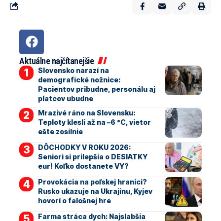
Aktuálne najčítanejšie
Slovensko narazí na
demografické nožnice:
Pacientov pribudne, personálu aj
platcov ubudne
Mrazivé ráno na Slovensku:
Teploty klesli až na –6 °C, vietor
ešte zosilnie
DÔCHODKY V ROKU 2026:
Seniori si prilepšia o DESIATKY
eur! Koľko dostanete VY?
Provokácia na poľskej hranici?
Rusko ukazuje na Ukrajinu, Kyjev
hovorí o falošnej hre
Farma stráca dych: Najslabšia