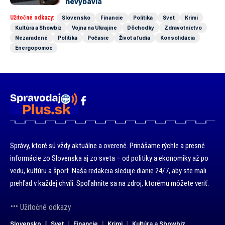
nevybavia
Užitočné odkazy:
Slovensko
Financie
Politika
Svet
Krimi
Kultúra a Showbiz
Vojna na Ukrajine
Dôchodky
Zdravotníctvo
Nezaradené
Politika
Počasie
Život a ľudia
Konsolidácia
Energopomoc
Správy, ktoré sú vždy aktuálne a overené. Prinášame rýchle a presné
informácie zo Slovenska aj zo sveta – od politiky a ekonomiky až po
vedu, kultúru a šport. Naša redakcia sleduje dianie 24/7, aby ste mali
prehľad v každej chvíli. Spoľahnite sa na zdroj, ktorému môžete veriť.
Užitočné odkazy
Slovensko
Svet
Financie
Krimi
Kultúra a Showbiz