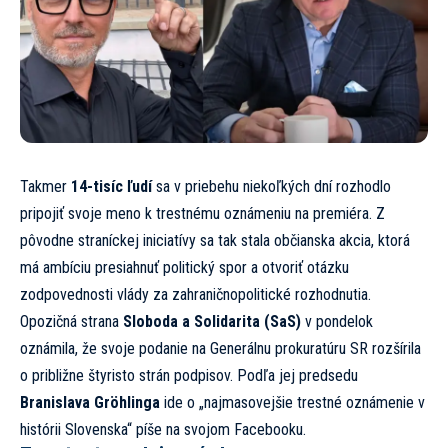
Takmer
14-tisíc ľudí
sa v priebehu niekoľkých dní rozhodlo
pripojiť svoje meno k trestnému oznámeniu na premiéra. Z
pôvodne straníckej iniciatívy sa tak stala občianska akcia, ktorá
má ambíciu presiahnuť politický spor a otvoriť otázku
zodpovednosti vlády za zahraničnopolitické rozhodnutia.
Opozičná strana
Sloboda a Solidarita (SaS)
v pondelok
oznámila, že svoje podanie na Generálnu prokuratúru SR rozšírila
o približne štyristo strán podpisov. Podľa jej predsedu
Branislava Gröhlinga
ide o „najmasovejšie trestné oznámenie v
histórii Slovenska“
píše na svojom Facebooku.