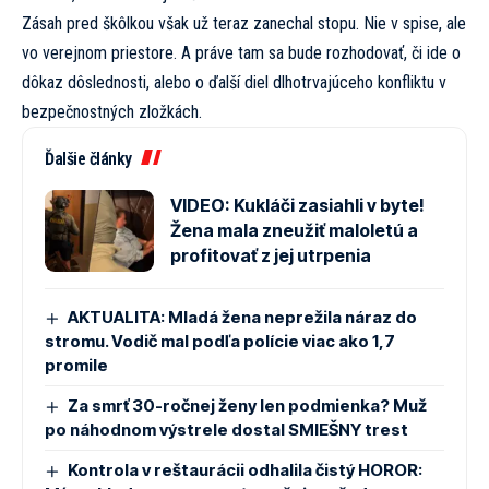
Zásah pred škôlkou však už teraz zanechal stopu. Nie v spise, ale
vo verejnom priestore. A práve tam sa bude rozhodovať, či ide o
dôkaz dôslednosti, alebo o ďalší diel dlhotrvajúceho konfliktu v
bezpečnostných zložkách.
Ďalšie články
VIDEO: Kukláči zasiahli v byte!
Žena mala zneužiť maloletú a
profitovať z jej utrpenia
AKTUALITA: Mladá žena neprežila náraz do
stromu. Vodič mal podľa polície viac ako 1,7
promile
Za smrť 30-ročnej ženy len podmienka? Muž
po náhodnom výstrele dostal SMIEŠNY trest
Kontrola v reštaurácii odhalila čistý HOROR: