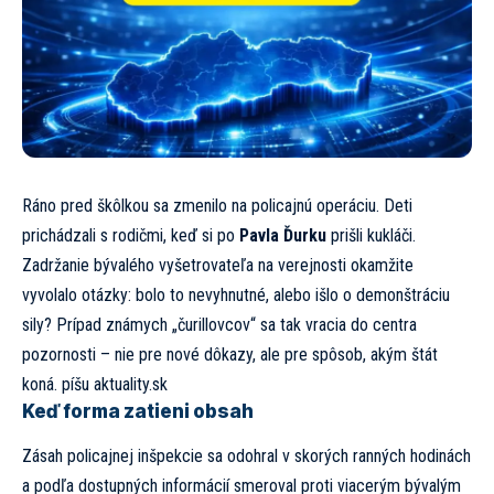
Ráno pred škôlkou sa zmenilo na policajnú operáciu. Deti
prichádzali s rodičmi, keď si po
Pavla Ďurku
prišli kukláči.
Zadržanie bývalého vyšetrovateľa na verejnosti okamžite
vyvolalo otázky: bolo to nevyhnutné, alebo išlo o demonštráciu
sily? Prípad známych „čurillovcov“ sa tak vracia do centra
pozornosti – nie pre nové dôkazy, ale pre spôsob, akým štát
koná. píšu
aktuality.sk
Keď forma zatieni obsah
Zásah policajnej inšpekcie sa odohral v skorých ranných hodinách
a podľa dostupných informácií smeroval proti viacerým bývalým