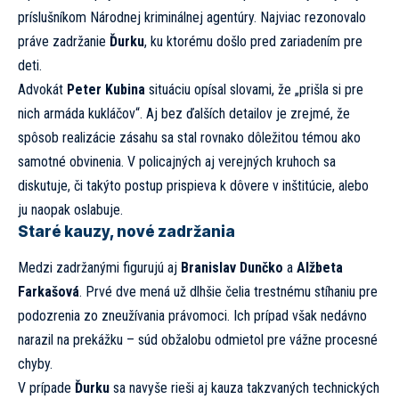
príslušníkom Národnej kriminálnej agentúry. Najviac rezonovalo
práve zadržanie
Ďurku
, ku ktorému došlo pred zariadením pre
deti.
Advokát
Peter Kubina
situáciu opísal slovami, že „prišla si pre
nich armáda kukláčov“. Aj bez ďalších detailov je zrejmé, že
spôsob realizácie zásahu sa stal rovnako dôležitou témou ako
samotné obvinenia. V policajných aj verejných kruhoch sa
diskutuje, či takýto postup prispieva k dôvere v inštitúcie, alebo
ju naopak oslabuje.
Staré kauzy, nové zadržania
Medzi zadržanými figurujú aj
Branislav Dunčko
a
Alžbeta
Farkašová
. Prvé dve mená už dlhšie čelia trestnému stíhaniu pre
podozrenia zo zneužívania právomoci. Ich prípad však nedávno
narazil na prekážku – súd obžalobu odmietol pre vážne procesné
chyby.
V prípade
Ďurku
sa navyše rieši aj kauza takzvaných technických