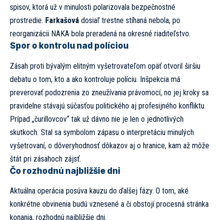
spisov, ktorá už v minulosti polarizovala bezpečnostné
prostredie.
Farkašová
dosiaľ trestne stíhaná nebola, po
reorganizácii NAKA bola preradená na okresné riaditeľstvo.
Spor o kontrolu nad políciou
Zásah proti bývalým elitným vyšetrovateľom opäť otvoril širšiu
debatu o tom, kto a ako kontroluje políciu. Inšpekcia má
preverovať podozrenia zo zneužívania právomocí, no jej kroky sa
pravidelne stávajú súčasťou politického aj profesijného konfliktu.
Prípad „čurillovcov“ tak už dávno nie je len o jednotlivých
skutkoch. Stal sa symbolom zápasu o interpretáciu minulých
vyšetrovaní, o dôveryhodnosť dôkazov aj o hranice, kam až môže
štát pri zásahoch zájsť.
Čo rozhodnú najbližšie dni
Aktuálna operácia posúva kauzu do ďalšej fázy. O tom, aké
konkrétne obvinenia budú vznesené a či obstojí procesná stránka
konania, rozhodnú najbližšie dni.