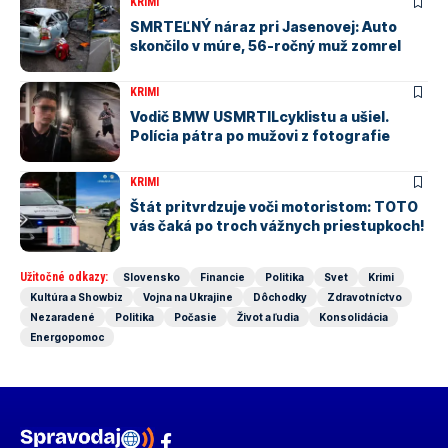
KRIMI
SMRTEĽNÝ náraz pri Jasenovej: Auto
skončilo v múre, 56-ročný muž zomrel
KRIMI
Vodič BMW USMRTILcyklistu a ušiel.
Polícia pátra po mužovi z fotografie
KRIMI
Štát pritvrdzuje voči motoristom: TOTO
vás čaká po troch vážnych priestupkoch!
Užitočné odkazy:
Slovensko
Financie
Politika
Svet
Krimi
Kultúra a Showbiz
Vojna na Ukrajine
Dôchodky
Zdravotníctvo
Nezaradené
Politika
Počasie
Život a ľudia
Konsolidácia
Energopomoc