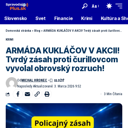
Aa
Slovensko
Svet
Financie
Krimi
Kultúra a S
Domovská stránka
»
Blog
»
ARMÁDA KUKLÁČOV V AKCII! Tvrdý zásah proti čurillovcom vyvolal obrovský rozruch!
KRIMI
ARMÁDA KUKLÁČOV V AKCII!
Tvrdý zásah proti čurillovcom
vyvolal obrovský rozruch!
Od
MICHAL HRONEC
Naposledy Aktualizované: 3. Marca 2026 9:52
3 Min Čítania