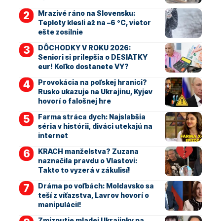
Mrazivé ráno na Slovensku:
Teploty klesli až na –6 °C, vietor
ešte zosilnie
DÔCHODKY V ROKU 2026:
Seniori si prilepšia o DESIATKY
eur! Koľko dostanete VY?
Provokácia na poľskej hranici?
Rusko ukazuje na Ukrajinu, Kyjev
hovorí o falošnej hre
Farma stráca dych: Najslabšia
séria v histórii, diváci utekajú na
internet
KRACH manželstva? Zuzana
naznačila pravdu o Vlastovi:
Takto to vyzerá v zákulisí!
Dráma po voľbách: Moldavsko sa
teší z víťazstva, Lavrov hovorí o
manipulácií!
Zmiznutie mladej Ukrajinky na