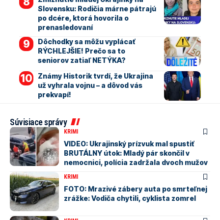
Slovensku: Rodičia márne pátrajú
po dcére, ktorá hovorila o
prenasledovaní
Dôchodky sa môžu vyplácať
RÝCHLEJŠIE! Prečo sa to
seniorov zatiaľ NETÝKA?
Známy Historik tvrdí, že Ukrajina
už vyhrala vojnu – a dôvod vás
prekvapí!
Súvisiace správy
KRIMI
VIDEO: Ukrajinský prízvuk mal spustiť
BRUTÁLNY útok: Mladý pár skončil v
nemocnici, polícia zadržala dvoch mužov
KRIMI
FOTO: Mrazivé zábery auta po smrteľnej
zrážke: Vodiča chytili, cyklista zomrel