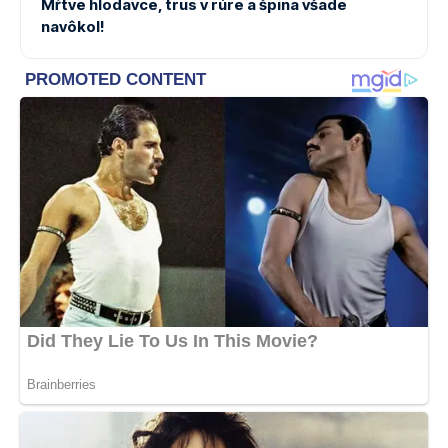
Mŕtve hlodavce, trus v rúre a špina všade
navôkol!