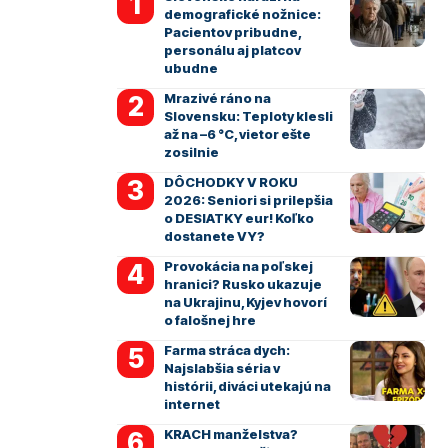
demografické nožnice:
Pacientov pribudne,
personálu aj platcov
ubudne
Mrazivé ráno na
Slovensku: Teploty klesli
až na –6 °C, vietor ešte
zosilnie
DÔCHODKY V ROKU
2026: Seniori si prilepšia
o DESIATKY eur! Koľko
dostanete VY?
Provokácia na poľskej
hranici? Rusko ukazuje
na Ukrajinu, Kyjev hovorí
o falošnej hre
Farma stráca dych:
Najslabšia séria v
histórii, diváci utekajú na
internet
KRACH manželstva?