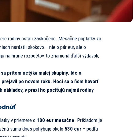
aceré rodiny ostali zaskočené. Mesačné poplatky za
iach narástli skokovo – nie o pár eur, ale o
sujú na hrane rozpočtov, to znamená ďalší výdavok,
a pritom netýka malej skupiny. Ide o
 prejavil po novom roku. Hoci sa o ňom hovorí
 nákladov, v praxi ho pociťujú najmä rodiny
odnúť
latky v priemere o
100 eur mesačne
. Príkladom je
nečná suma dnes pohybuje okolo
530 eur
– podľa