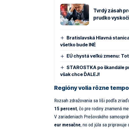
Tvrdý zásah pr
prudko vyskoči
Bratislavská Hlavná stanica
všetko bude INÉ
EÚ chystá veľkú zmenu: Toto
STAROSTKA po škandále pre
však chce ĎALEJ!
Regióny volia rôzne tempo
Rozsah zdražovania sa líši podľa zriaď
15 percent
, čo pre rodiny znamená me
V zariadeniach Prešovského samospráv
eur mesačne
, no od júla sa pripravuje