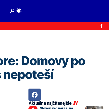
hore: Domovy po
 nepoteší
Aktuálne najčítanejšie
Slovensko narazí na