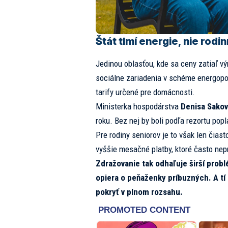
Štát tlmí energie, nie rodi
Jedinou oblasťou, kde sa ceny zatiaľ vý
sociálne zariadenia v schéme energopom
tarify určené pre domácnosti.
Ministerka hospodárstva
Denisa Sakov
roku. Bez nej by boli podľa rezortu popl
Pre rodiny seniorov je to však len čia
vyššie mesačné platby, ktoré často nep
Zdražovanie tak odhaľuje širší probl
opiera o peňaženky príbuzných. A tí
pokryť v plnom rozsahu.