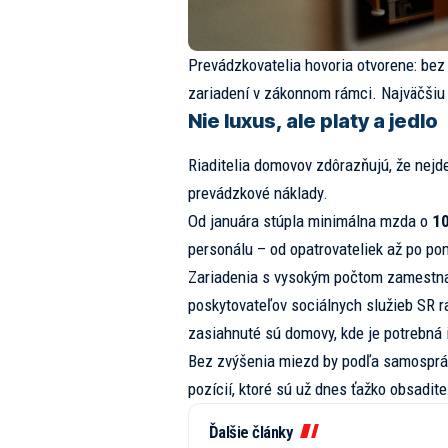
Prevádzkovatelia hovoria otvorene: bez
zariadení v zákonnom rámci. Najväčšiu 
Nie luxus, ale platy a jedlo
Riaditelia domovov zdôrazňujú, že nej
prevádzkové náklady.
Od januára stúpla minimálna mzda o
10
personálu – od opatrovateliek až po pom
Zariadenia s vysokým počtom zamestna
poskytovateľov sociálnych služieb SR ra
zasiahnuté sú domovy, kde je potrebná i
Bez zvýšenia miezd by podľa samospráv
pozícií, ktoré sú už dnes ťažko obsadite
Ďalšie články