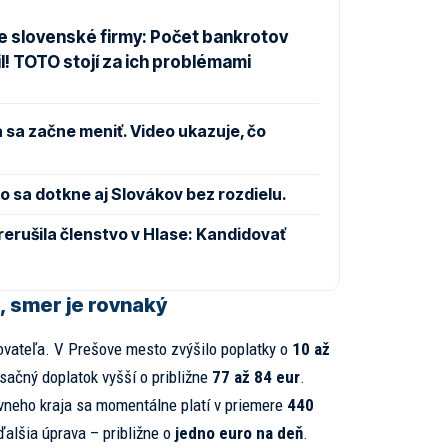
e slovenské firmy: Počet bankrotov
l! TOTO stojí za ich problémami
 sa začne meniť. Video ukazuje, čo
 sa dotkne aj Slovákov bez rozdielu.
rušila členstvo v Hlase: Kandidovať
, smer je rovnaký
ovateľa. V Prešove mesto zvýšilo poplatky o
10 až
sačný doplatok vyšší o približne
77 až 84 eur
.
neho kraja sa momentálne platí v priemere
440
 ďalšia úprava – približne o
jedno euro na deň
.