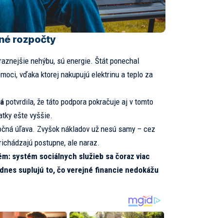
nné rozpočty
raznejšie nehýbu, sú energie. Štát ponechal
oci, vďaka ktorej nakupujú elektrinu a teplo za
á
potvrdila, že táto podpora pokračuje aj v tomto
atky ešte vyššie.
stočná úľava. Zvyšok nákladov už nesú samy – cez
richádzajú postupne, ale naraz.
ém: systém sociálnych služieb sa čoraz viac
 dnes suplujú to, čo verejné financie nedokážu