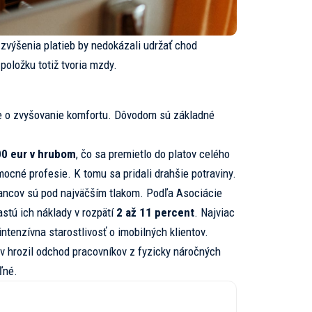
 zvýšenia platieb by nedokázali udržať chod
položku totiž tvoria mzdy.
de o zvyšovanie komfortu. Dôvodom sú základné
0 eur v hrubom
, čo sa premietlo do platov celého
ocné profesie. K tomu sa pridali drahšie potraviny.
ncov sú pod najväčším tlakom. Podľa Asociácie
stú ich náklady v rozpätí
2 až 11 percent
. Najviac
ntenzívna starostlivosť o imobilných klientov.
 hrozil odchod pracovníkov z fyzicky náročných
ľné.