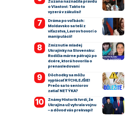
Zuzana naznačila pravdu
o Vlastovi: Takto to
vyzerá v zákulisí!
Dráma po voľbách:
Moldavsko sa teší z
víťazstva, Lavrov hovorí o
manipulácií!
Zmiznutie mladej
Ukrajinky na Slovensku:
Rodičia márne pátrajú po
dcére, ktorá hovorila o
prenasledovaní
Dôchodky sa môžu
vyplácať RÝCHLEJŠIE!
Prečo sa to seniorov
zatiaľ NETÝKA?
Známy Historik tvrdí, že
Ukrajina už vyhrala vojnu
– a dôvod vás prekvapí!