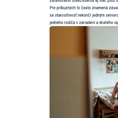
zdravotného stavu klienta aj viac píšu
s
Pre príbuzných to často znamená zása
sa starostlivosť nekončí jedným senior
jedného rodiča v zariadení a druhého o