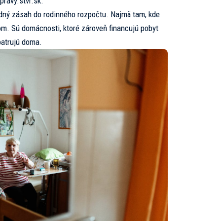
pravy.stvr.sk.
dný zásah do rodinného rozpočtu. Najmä tam, kde
om. Sú domácnosti, ktoré zároveň financujú pobyt
patrujú doma.