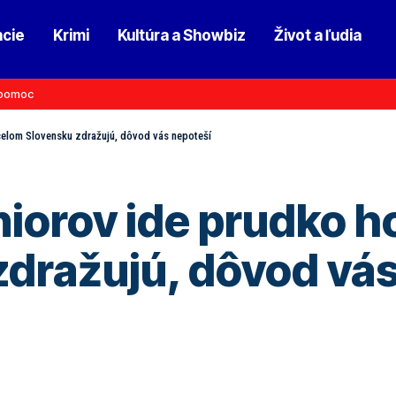
ncie
Krimi
Kultúra a Showbiz
Život a ľudia
pomoc
celom Slovensku zdražujú, dôvod vás nepoteší
eniorov ide prudko 
dražujú, dôvod vás