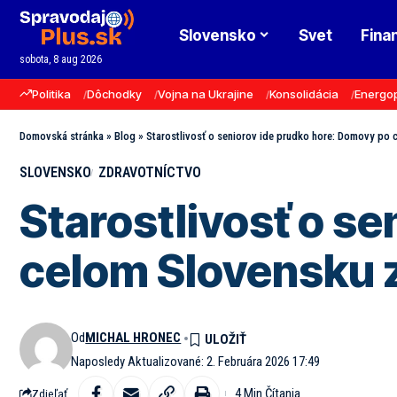
Slovensko
Svet
Fina
sobota, 8 aug 2026
Politika
Dôchodky
Vojna na Ukrajine
Konsolidácia
Energo
Domovská stránka
»
Blog
»
Starostlivosť o seniorov ide prudko hore: Domovy po 
SLOVENSKO
ZDRAVOTNÍCTVO
Starostlivosť o s
celom Slovensku z
Od
MICHAL HRONEC
Naposledy Aktualizované: 2. Februára 2026 17:49
4 Min Čítania
Zdieľať