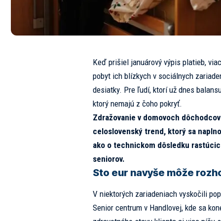
Keď prišiel januárový výpis platieb, vi
pobyt ich blízkych v sociálnych zariaden
desiatky. Pre ľudí, ktorí už dnes balan
ktorý nemajú z čoho pokryť.
Zdražovanie v domovoch dôchodcov s
celoslovenský trend, ktorý sa naplno
ako o technickom dôsledku rastúcich
seniorov.
Sto eur navyše môže rozh
V niektorých zariadeniach vyskočili pop
Senior centrum v Handlovej, kde sa ko