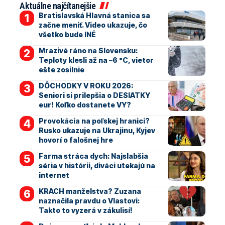
Aktuálne najčítanejšie
Bratislavská Hlavná stanica sa
začne meniť. Video ukazuje, čo
všetko bude INÉ
Mrazivé ráno na Slovensku:
Teploty klesli až na –6 °C, vietor
ešte zosilnie
DÔCHODKY V ROKU 2026:
Seniori si prilepšia o DESIATKY
eur! Koľko dostanete VY?
Provokácia na poľskej hranici?
Rusko ukazuje na Ukrajinu, Kyjev
hovorí o falošnej hre
Farma stráca dych: Najslabšia
séria v histórii, diváci utekajú na
internet
KRACH manželstva? Zuzana
naznačila pravdu o Vlastovi:
Takto to vyzerá v zákulisí!