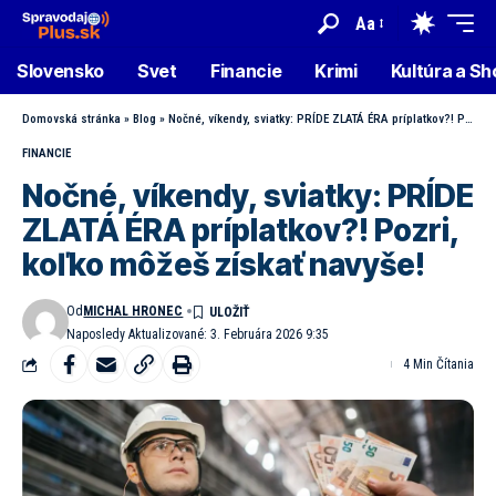
Aa
Slovensko
Svet
Financie
Krimi
Kultúra a S
Domovská stránka
»
Blog
»
Nočné, víkendy, sviatky: PRÍDE ZLATÁ ÉRA príplatkov?! Pozri, koľko môžeš získať navyše!
FINANCIE
Nočné, víkendy, sviatky: PRÍDE
ZLATÁ ÉRA príplatkov?! Pozri,
koľko môžeš získať navyše!
Od
MICHAL HRONEC
Naposledy Aktualizované: 3. Februára 2026 9:35
4 Min Čítania