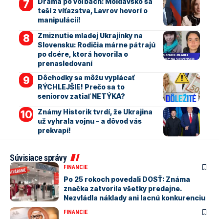
Dráma po voľbách: Moldavsko sa
teší z víťazstva, Lavrov hovorí o
manipulácií!
Zmiznutie mladej Ukrajinky na
Slovensku: Rodičia márne pátrajú
po dcére, ktorá hovorila o
prenasledovaní
Dôchodky sa môžu vyplácať
RÝCHLEJŠIE! Prečo sa to
seniorov zatiaľ NETÝKA?
Známy Historik tvrdí, že Ukrajina
už vyhrala vojnu – a dôvod vás
prekvapí!
Súvisiace správy
FINANCIE
Po 25 rokoch povedali DOSŤ: Známa
značka zatvorila všetky predajne.
Nezvládla náklady ani lacnú konkurenciu
FINANCIE