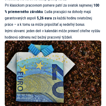
Pri klasickom pracovnom pomere patrí za sviatok najmenej
100
% priemerného zárobku
. Ľudia pracujúci na dohody majú
garantovaných aspoň
5,26 eura
za každú hodinu sviatočnej
práce – a k tomu sa môže pripočítať aj nedeľný bonus.
Inými slovami: jeden deň v kalendári môže priniesť citeľne vyššiu
hodinovú odmenu než bežný pracovný týždeň.