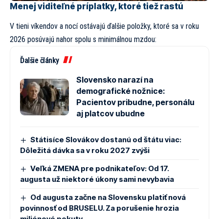
Menej viditeľné príplatky, ktoré tiež rastú
V tieni víkendov a nocí ostávajú ďalšie položky, ktoré sa v roku
2026 posúvajú nahor spolu s minimálnou mzdou:
Ďalšie články
Slovensko narazí na
demografické nožnice:
Pacientov pribudne, personálu
aj platcov ubudne
Státisíce Slovákov dostanú od štátu viac:
Dôležitá dávka sa v roku 2027 zvýši
Veľká ZMENA pre podnikateľov: Od 17.
augusta už niektoré úkony sami nevybavia
Od augusta začne na Slovensku platiť nová
povinnosť od BRUSELU. Za porušenie hrozia
miliónové pokuty