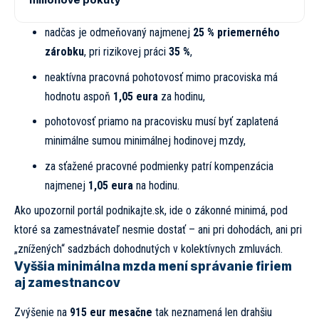
nadčas je odmeňovaný najmenej
25 % priemerného
zárobku
, pri rizikovej práci
35 %
,
neaktívna pracovná pohotovosť mimo pracoviska má
hodnotu aspoň
1,05 eura
za hodinu,
pohotovosť priamo na pracovisku musí byť zaplatená
minimálne sumou minimálnej hodinovej mzdy,
za sťažené pracovné podmienky patrí kompenzácia
najmenej
1,05 eura
na hodinu.
Ako upozornil portál
podnikajte.sk
, ide o zákonné minimá, pod
ktoré sa zamestnávateľ nesmie dostať – ani pri dohodách, ani pri
„znížených“ sadzbách dohodnutých v kolektívnych zmluvách.
Vyššia minimálna mzda mení správanie firiem
aj zamestnancov
Zvýšenie na
915 eur mesačne
tak neznamená len drahšiu