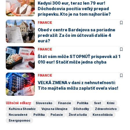
Kedysi 300 eur, teraz len 79 eur!
Dôchodcovia pocítia veľký prepad
príspevku. Kto je na tom najhoršie?
FINANCIE
Obed v centre Bardejova sa poriadne
predražil: Za čo im účtovali ďalšie 4
eurá?
FINANCIE
Štát vám môže STOPNÚŤ príspevok až 1
010 eur! Stačiť môže jedna chyba
FINANCIE
VEĽKÁ ZMENA v dani z nehnuteľností:
Títo majitelia môžu zaplatiť oveľa viac!
Užitočné odkazy:
Slovensko
Financie
Politika
Svet
Krimi
Kultúra a Showbiz
Vojna na Ukrajine
Dôchodky
Zdravotníctvo
Nezaradené
Politika
Počasie
Život a ľudia
Konsolidácia
Energopomoc