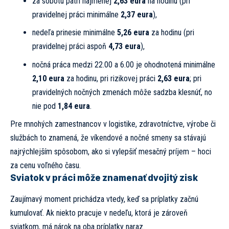
za sobotu patrí najmenej
2,63 eura
na hodinu (pri
pravidelnej práci minimálne
2,37 eura
),
nedeľa prinesie minimálne
5,26 eura
za hodinu (pri
pravidelnej práci aspoň
4,73 eura
),
nočná práca medzi 22.00 a 6.00 je ohodnotená minimálne
2,10 eura
za hodinu, pri rizikovej práci
2,63 eura
; pri
pravidelných nočných zmenách môže sadzba klesnúť, no
nie pod
1,84 eura
.
Pre mnohých zamestnancov v logistike, zdravotníctve, výrobe či
službách to znamená, že víkendové a nočné smeny sa stávajú
najrýchlejším spôsobom, ako si vylepšiť mesačný príjem – hoci
za cenu voľného času.
Sviatok v práci môže znamenať dvojitý zisk
Zaujímavý moment prichádza vtedy, keď sa príplatky začnú
kumulovať. Ak niekto pracuje v nedeľu, ktorá je zároveň
sviatkom, má nárok na oba príplatky naraz.