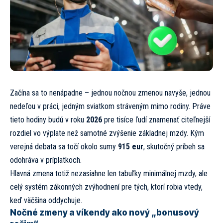
Začína sa to nenápadne – jednou nočnou zmenou navyše, jednou
nedeľou v práci, jedným sviatkom stráveným mimo rodiny. Práve
tieto hodiny budú v roku
2026
pre tisíce ľudí znamenať citeľnejší
rozdiel vo výplate než samotné zvýšenie základnej mzdy. Kým
verejná debata sa točí okolo sumy
915 eur
, skutočný príbeh sa
odohráva v príplatkoch.
Hlavná zmena totiž nezasiahne len tabuľky minimálnej mzdy, ale
celý systém zákonných zvýhodnení pre tých, ktorí robia vtedy,
keď väčšina oddychuje.
Nočné zmeny a víkendy ako nový „bonusový