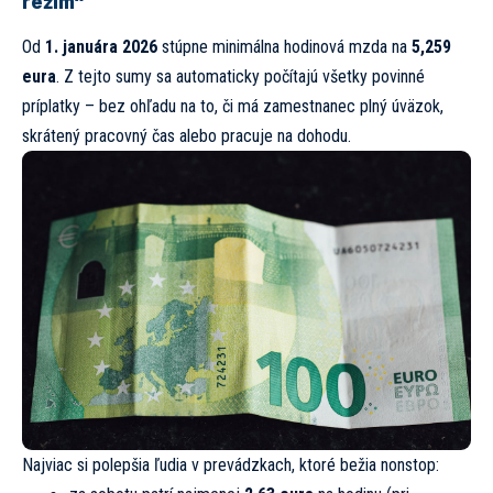
režim“
Od
1. januára 2026
stúpne minimálna hodinová mzda na
5,259
eura
. Z tejto sumy sa automaticky počítajú všetky povinné
príplatky – bez ohľadu na to, či má zamestnanec plný úväzok,
skrátený pracovný čas alebo pracuje na dohodu.
Najviac si polepšia ľudia v prevádzkach, ktoré bežia nonstop: