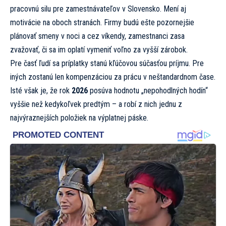
pracovnú silu pre zamestnávateľov v Slovensko. Mení aj
motivácie na oboch stranách. Firmy budú ešte pozornejšie
plánovať smeny v noci a cez víkendy, zamestnanci zasa
zvažovať, či sa im oplatí vymeniť voľno za vyšší zárobok.
Pre časť ľudí sa príplatky stanú kľúčovou súčasťou príjmu. Pre
iných zostanú len kompenzáciou za prácu v neštandardnom čase.
Isté však je, že rok
2026
posúva hodnotu „nepohodlných hodín“
vyššie než kedykoľvek predtým – a robí z nich jednu z
najvýraznejších položiek na výplatnej páske.