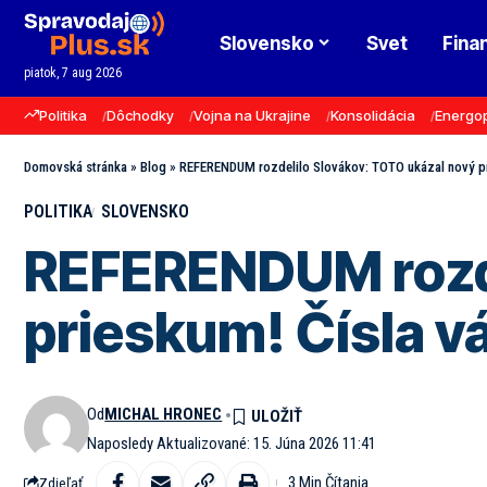
Slovensko
Svet
Fina
piatok, 7 aug 2026
Politika
Dôchodky
Vojna na Ukrajine
Konsolidácia
Energo
Domovská stránka
»
Blog
»
REFERENDUM rozdelilo Slovákov: TOTO ukázal nový pr
POLITIKA
SLOVENSKO
REFERENDUM rozde
prieskum! Čísla v
Od
MICHAL HRONEC
Naposledy Aktualizované: 15. Júna 2026 11:41
3 Min Čítania
Zdieľať