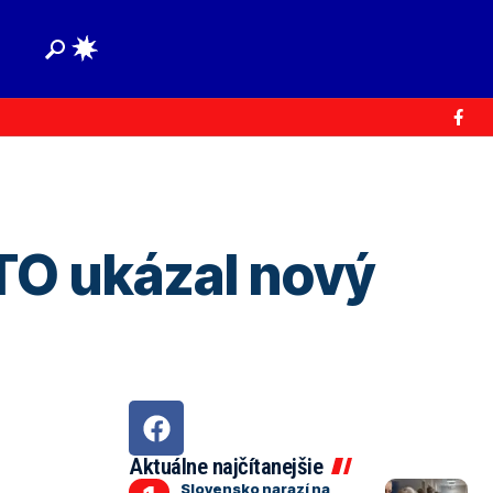
TO ukázal nový
Aktuálne najčítanejšie
Slovensko narazí na