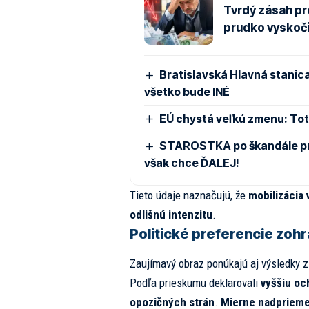
Tvrdý zásah pr
prudko vyskoči
Bratislavská Hlavná stanica
všetko bude INÉ
EÚ chystá veľkú zmenu: Toto
STAROSTKA po škandále pre
však chce ĎALEJ!
Tieto údaje naznačujú, že
mobilizácia 
odlišnú intenzitu
.
Politické preferencie zoh
Zaujímavý obraz ponúkajú aj výsledky z
Podľa prieskumu deklarovali
vyššiu oc
opozičných strán
.
Mierne nadpriemer