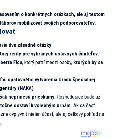
lasovaním o konkrétnych otázkach, ale aj testom
 táborov mobilizovať svojich podporovateľov
.
dovať
esie
dve zásadné otázky
.
tnej renty pre vybraných ústavných činiteľov
.
berta Fica
, ktorý patrí medzi osoby,
ktorých by sa
sťou
opätovného vytvorenia Úradu špeciálnej
agentúry (NAKA)
.
však neprinesú prieskumy.
Rozhodujúce bude až
kutočne dostaví k volebným urnám
. Ak sa časť
zne ovplyvniť nielen účasť, ale aj celkový pohľad na
k.