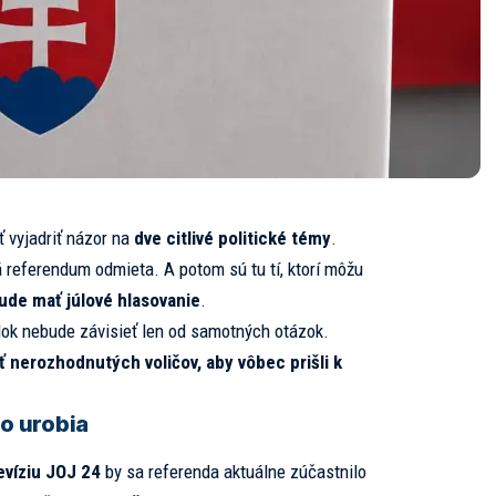
ť vyjadriť názor na
dve citlivé politické témy
.
referendum odmieta. A potom sú tu tí, ktorí môžu
ude mať júlové hlasovanie
.
dok nebude závisieť len od samotných otázok.
ť nerozhodnutých voličov, aby vôbec prišli k
čo urobia
evíziu JOJ 24
by sa referenda aktuálne zúčastnilo