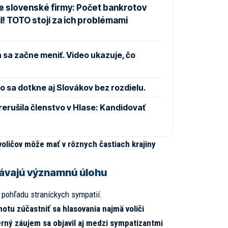
e slovenské firmy: Počet bankrotov
l! TOTO stojí za ich problémami
 sa začne meniť. Video ukazuje, čo
 sa dotkne aj Slovákov bez rozdielu.
rušila členstvo v Hlase: Kandidovať
voličov môže mať v rôznych častiach krajiny
rávajú významnú úlohu
 pohľadu straníckych sympatií.
hotu zúčastniť sa hlasovania najmä voliči
ný záujem sa objavil aj medzi sympatizantmi