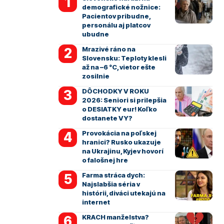
demografické nožnice:
Pacientov pribudne,
personálu aj platcov
ubudne
Mrazivé ráno na
Slovensku: Teploty klesli
až na –6 °C, vietor ešte
zosilnie
DÔCHODKY V ROKU
2026: Seniori si prilepšia
o DESIATKY eur! Koľko
dostanete VY?
Provokácia na poľskej
hranici? Rusko ukazuje
na Ukrajinu, Kyjev hovorí
o falošnej hre
Farma stráca dych:
Najslabšia séria v
histórii, diváci utekajú na
internet
KRACH manželstva?