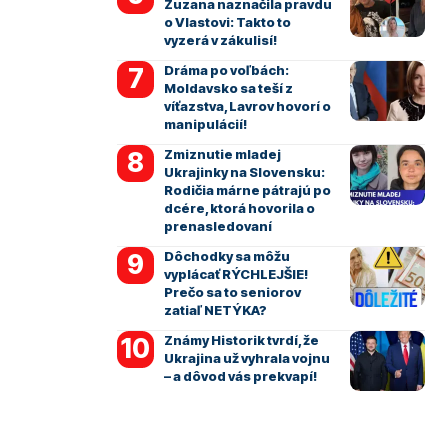
Zuzana naznačila pravdu
o Vlastovi: Takto to
vyzerá v zákulisí!
Dráma po voľbách:
Moldavsko sa teší z
víťazstva, Lavrov hovorí o
manipulácií!
Zmiznutie mladej
Ukrajinky na Slovensku:
Rodičia márne pátrajú po
dcére, ktorá hovorila o
prenasledovaní
Dôchodky sa môžu
vyplácať RÝCHLEJŠIE!
Prečo sa to seniorov
zatiaľ NETÝKA?
Známy Historik tvrdí, že
Ukrajina už vyhrala vojnu
– a dôvod vás prekvapí!