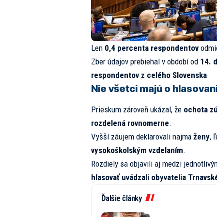
Len
0,4 percenta respondentov
odmie
Zber údajov prebiehal v období od
14. 
respondentov z celého Slovenska
.
Nie všetci majú o hlasova
Prieskum zároveň ukázal, že
ochota zú
rozdelená rovnomerne
.
Vyšší záujem deklarovali najmä
ženy
, 
vysokoškolským vzdelaním
.
Rozdiely sa objavili aj medzi jednotliv
hlasovať uvádzali obyvatelia Trnavs
Ďalšie články