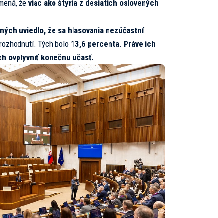
amená, že
viac ako štyria z desiatich oslovených
ných uviedlo, že sa hlasovania nezúčastní
.
rozhodnutí. Tých bolo
13,6 percenta
.
Práve ich
h ovplyvniť konečnú účasť.