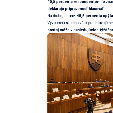
40,5 percenta respondentov
. To zn
deklarujú pripravenosť hlasovať
.
Na druhej strane,
45,5 percenta opýta
Významnú skupinu však predstavujú ne
postoj môže v nasledujúcich týždňoc