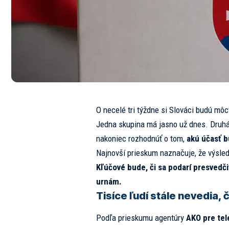
O necelé tri týždne si Slováci budú môc
Jedna skupina má jasno už dnes. Druhá 
nakoniec rozhodnúť o tom,
akú účasť b
Najnovší prieskum naznačuje, že výsle
Kľúčové bude, či sa podarí presvedči
urnám.
Tisíce ľudí stále nevedia, 
Podľa prieskumu agentúry
AKO pre tel