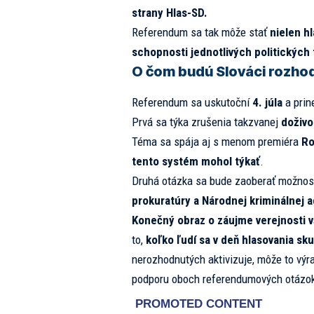
strany Hlas-SD.
Referendum sa tak môže stať
nielen h
schopnosti jednotlivých politických
O čom budú Slováci rozho
Referendum sa uskutoční
4. júla
a prin
Prvá sa týka zrušenia takzvanej
doživo
Téma sa spája aj s menom premiéra
Ro
tento systém mohol týkať
.
Druhá otázka sa bude zaoberať možno
prokuratúry a Národnej kriminálnej 
Konečný obraz o záujme verejnosti 
to,
koľko ľudí sa v deň hlasovania s
nerozhodnutých aktivizuje, môže to výra
podporu oboch referendumových otázo