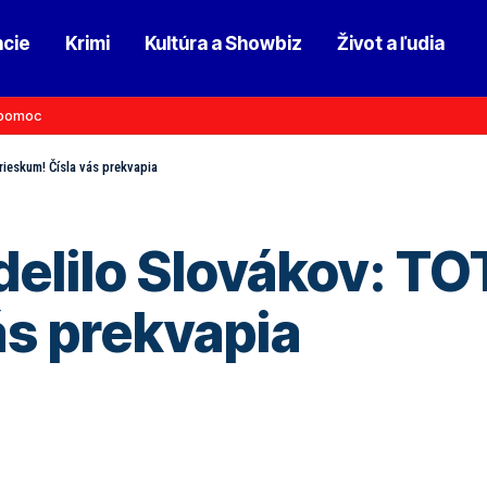
ncie
Krimi
Kultúra a Showbiz
Život a ľudia
pomoc
ieskum! Čísla vás prekvapia
lilo Slovákov: TO
ás prekvapia