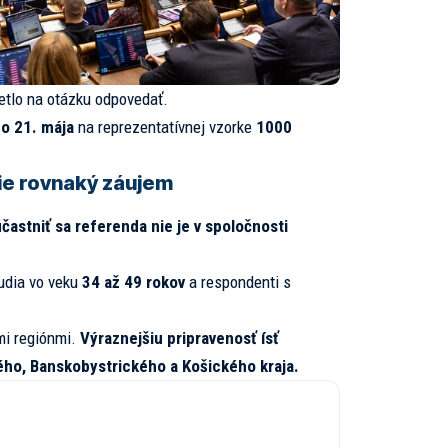
tlo na otázku odpovedať.
do 21. mája
na reprezentatívnej vzorke
1000
nie rovnaký záujem
častniť sa referenda nie je v spoločnosti
ľudia vo veku
34 až 49 rokov
a respondenti s
ými regiónmi.
Výraznejšiu pripravenosť ísť
kého, Banskobystrického a Košického kraja.