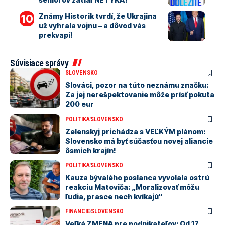
Známy Historik tvrdí, že Ukrajina
už vyhrala vojnu – a dôvod vás
prekvapí!
Súvisiace správy
SLOVENSKO
Slováci, pozor na túto neznámu značku:
Za jej nerešpektovanie môže prísť pokuta
200 eur
POLITIKA
SLOVENSKO
Zelenskyj prichádza s VEĽKÝM plánom:
Slovensko má byť súčasťou novej aliancie
ôsmich krajín!
POLITIKA
SLOVENSKO
Kauza bývalého poslanca vyvolala ostrú
reakciu Matoviča: „Moralizovať môžu
ľudia, prasce nech kvíkajú“
FINANCIE
SLOVENSKO
Veľká ZMENA pre podnikateľov: Od 17.