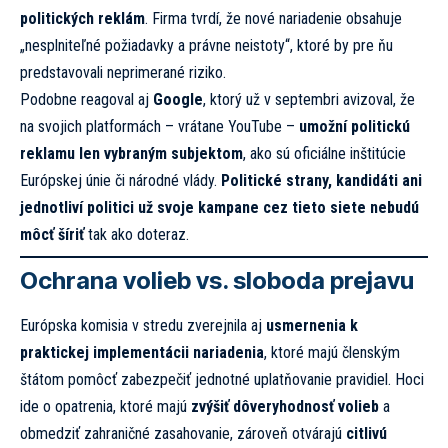
politických reklám
. Firma tvrdí, že nové nariadenie obsahuje
„nesplniteľné požiadavky a právne neistoty“, ktoré by pre ňu
predstavovali neprimerané riziko.
Podobne reagoval aj
Google
, ktorý už v septembri avizoval, že
na svojich platformách – vrátane YouTube –
umožní politickú
reklamu len vybraným subjektom
, ako sú oficiálne inštitúcie
Európskej únie či národné vlády.
Politické strany, kandidáti ani
jednotliví politici už svoje kampane cez tieto siete nebudú
môcť šíriť
tak ako doteraz.
Ochrana volieb vs. sloboda prejavu
Európska komisia v stredu zverejnila aj
usmernenia k
praktickej implementácii nariadenia
, ktoré majú členským
štátom pomôcť zabezpečiť jednotné uplatňovanie pravidiel. Hoci
ide o opatrenia, ktoré majú
zvýšiť dôveryhodnosť volieb
a
obmedziť zahraničné zasahovanie, zároveň otvárajú
citlivú