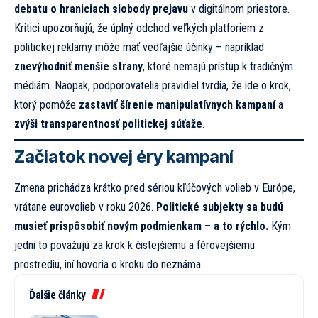
debatu o hraniciach slobody prejavu
v digitálnom priestore.
Kritici upozorňujú, že úplný odchod veľkých platforiem z
politickej reklamy môže mať vedľajšie účinky – napríklad
znevýhodniť menšie strany
, ktoré nemajú prístup k tradičným
médiám. Naopak, podporovatelia pravidiel tvrdia, že ide o krok,
ktorý pomôže
zastaviť šírenie manipulatívnych kampaní
a
zvýši transparentnosť politickej súťaže
.
Začiatok novej éry kampaní
Zmena prichádza krátko pred sériou kľúčových volieb v Európe,
vrátane eurovolieb v roku 2026.
Politické subjekty sa budú
musieť prispôsobiť novým podmienkam – a to rýchlo.
Kým
jedni to považujú za krok k čistejšiemu a férovejšiemu
prostrediu, iní hovoria o kroku do neznáma.
Ďalšie články