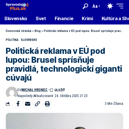
Aa
Slovensko
Svet
Financie
Krimi
Kultúra a S
Domovská stránka
»
Blog
»
Politická reklama v EÚ pod lupou: Brusel sprísňuje pravidlá, technologickí giganti cúvajú
POLITIKA
SLOVENSKO
Politická reklama v EÚ pod
lupou: Brusel sprísňuje
pravidlá, technologickí giganti
cúvajú
Od
MICHAL HRONEC
Naposledy Aktualizované: 24. Októbra 2025 21:23
3 Min Čítania