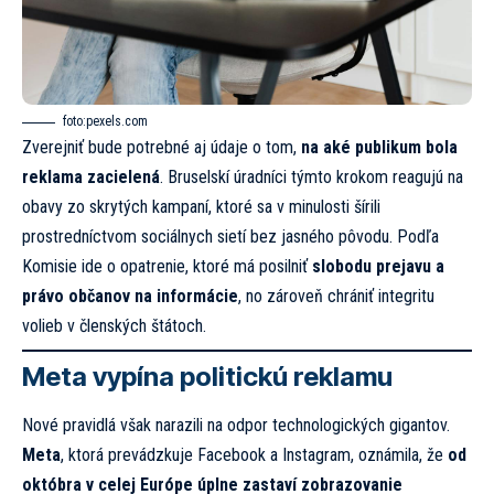
foto:
pexels.com
Zverejniť bude potrebné aj údaje o tom,
na aké publikum bola
reklama zacielená
. Bruselskí úradníci týmto krokom reagujú na
obavy zo skrytých kampaní, ktoré sa v minulosti šírili
prostredníctvom sociálnych sietí bez jasného pôvodu. Podľa
Komisie ide o opatrenie, ktoré má posilniť
slobodu prejavu a
právo občanov na informácie
, no zároveň chrániť integritu
volieb v členských štátoch.
Meta vypína politickú reklamu
Nové pravidlá však narazili na odpor technologických gigantov.
Meta
, ktorá prevádzkuje Facebook a Instagram, oznámila, že
od
októbra v celej Európe úplne zastaví zobrazovanie