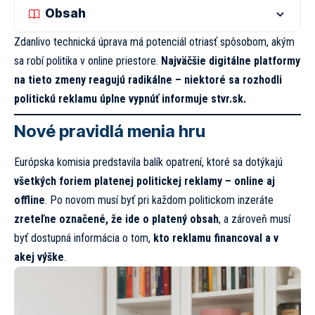
Obsah
Zdanlivo technická úprava má potenciál otriasť spôsobom, akým
sa robí politika v online priestore.
Najväčšie digitálne platformy
na tieto zmeny reagujú radikálne – niektoré sa rozhodli
politickú reklamu úplne vypnúť informuje
stvr.sk.
Nové pravidlá menia hru
Európska komisia predstavila balík opatrení, ktoré sa dotýkajú
všetkých foriem platenej politickej reklamy – online aj
offline
. Po novom musí byť pri každom politickom inzeráte
zreteľne označené, že ide o platený obsah
, a zároveň musí
byť dostupná informácia o tom,
kto reklamu financoval a v
akej výške
.