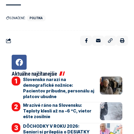
OZNAČENÉ:
POLITIKA
Aktuálne najčítanejšie
Slovensko narazí na
demografické nožnice:
Pacientov pribudne, personálu aj
platcov ubudne
Mrazivé ráno na Slovensku:
Teploty klesli až na –6 °C, vietor
ešte zosilnie
DÔCHODKY V ROKU 2026:
Seniori si prilepšia o DESIATKY