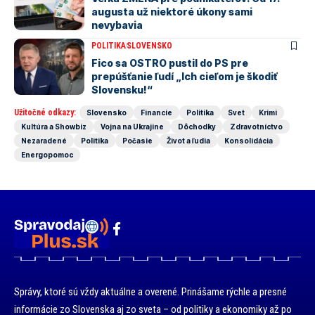
augusta už niektoré úkony sami
nevybavia
POLITIKA
SLOVENSKO
Fico sa OSTRO pustil do PS pre
prepúšťanie ľudí „Ich cieľom je škodiť
Slovensku!“
Užitočné odkazy:
Slovensko
Financie
Politika
Svet
Krimi
Kultúra a Showbiz
Vojna na Ukrajine
Dôchodky
Zdravotníctvo
Nezaradené
Politika
Počasie
Život a ľudia
Konsolidácia
Energopomoc
Správy, ktoré sú vždy aktuálne a overené. Prinášame rýchle a presné
informácie zo Slovenska aj zo sveta – od politiky a ekonomiky až po