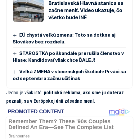
Bratislavská Hlavná stanica sa
začne meniť. Video ukazuje, čo
všetko bude INÉ
EÚ chystá veľkú zmenu: Toto sa dotkne aj
Slovákov bez rozdielu.
STAROSTKA po škandále prerušila členstvo v
Hlase: Kandidovať však chce ĎALEJ!
Veľká ZMENA v slovenských školách: Prváci sa
od septembra začnú učiť inak
Jedno je však isté:
politická reklama, ako sme ju doteraz
poznali, sa v Európskej únii zásadne mení.