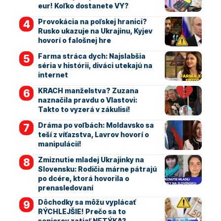
eur! Koľko dostanete VY?
Provokácia na poľskej hranici?
Rusko ukazuje na Ukrajinu, Kyjev
hovorí o falošnej hre
Farma stráca dych: Najslabšia
séria v histórii, diváci utekajú na
internet
KRACH manželstva? Zuzana
naznačila pravdu o Vlastovi:
Takto to vyzerá v zákulisí!
Dráma po voľbách: Moldavsko sa
teší z víťazstva, Lavrov hovorí o
manipulácií!
Zmiznutie mladej Ukrajinky na
Slovensku: Rodičia márne pátrajú
po dcére, ktorá hovorila o
prenasledovaní
Dôchodky sa môžu vyplácať
RÝCHLEJŠIE! Prečo sa to
seniorov zatiaľ NETÝKA?