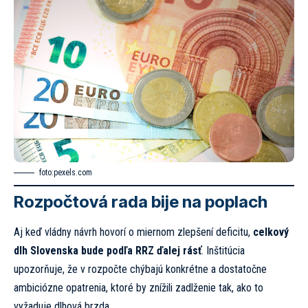
foto:
pexels.com
Rozpočtová rada bije na poplach
Aj keď vládny návrh hovorí o miernom zlepšení deficitu,
celkový
dlh Slovenska bude podľa RRZ ďalej rásť
. Inštitúcia
upozorňuje, že v rozpočte chýbajú konkrétne a dostatočne
ambiciózne opatrenia, ktoré by znížili zadlženie tak, ako to
vyžaduje dlhová brzda.