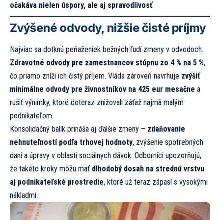
očakáva nielen úspory, ale aj spravodlivosť
.
Zvýšené odvody, nižšie čisté príjmy
Najviac sa dotknú peňaženiek bežných ľudí zmeny v odvodoch.
Zdravotné odvody pre zamestnancov stúpnu zo 4 % na 5 %
,
čo priamo zníži ich čistý príjem. Vláda zároveň navrhuje
zvýšiť
minimálne odvody pre živnostníkov na 425 eur mesačne
a
rušiť výnimky, ktoré doteraz znižovali záťaž najmä malým
podnikateľom.
Konsolidačný balík prináša aj ďalšie zmeny –
zdaňovanie
nehnuteľností podľa trhovej hodnoty
, zvýšenie spotrebných
daní a úpravy v oblasti sociálnych dávok. Odborníci upozorňujú,
že takéto kroky môžu mať
dlhodobý dosah na strednú vrstvu
aj podnikateľské prostredie
, ktoré už teraz zápasí s vysokými
nákladmi.