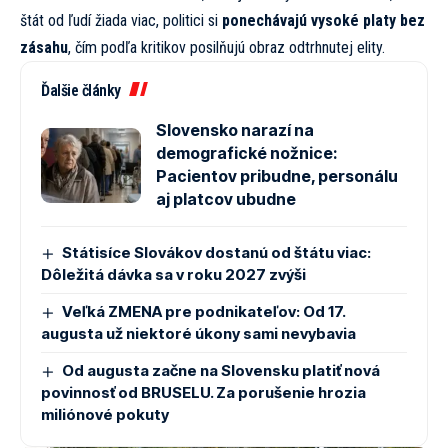
štát od ľudí žiada viac, politici si
ponechávajú vysoké platy bez
zásahu
, čím podľa kritikov posilňujú obraz odtrhnutej elity.
Ďalšie články
Slovensko narazí na
demografické nožnice:
Pacientov pribudne, personálu
aj platcov ubudne
Státisíce Slovákov dostanú od štátu viac:
Dôležitá dávka sa v roku 2027 zvýši
Veľká ZMENA pre podnikateľov: Od 17.
augusta už niektoré úkony sami nevybavia
Od augusta začne na Slovensku platiť nová
povinnosť od BRUSELU. Za porušenie hrozia
miliónové pokuty