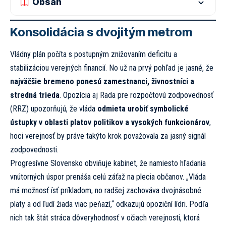
Obsah
Konsolidácia s dvojitým metrom
Vládny plán počíta s postupným znižovaním deficitu a
stabilizáciou verejných financií. No už na prvý pohľad je jasné, že
najväčšie bremeno ponesú zamestnanci, živnostníci a
stredná trieda
. Opozícia aj Rada pre rozpočtovú zodpovednosť
(RRZ) upozorňujú, že vláda
odmieta urobiť symbolické
ústupky v oblasti platov politikov a vysokých funkcionárov
,
hoci verejnosť by práve takýto krok považovala za jasný signál
zodpovednosti.
Progresívne Slovensko obviňuje kabinet, že namiesto hľadania
vnútorných úspor prenáša celú záťaž na plecia občanov. „Vláda
má možnosť ísť príkladom, no radšej zachováva dvojnásobné
platy a od ľudí žiada viac peňazí,“ odkazujú opoziční lídri. Podľa
nich tak štát stráca dôveryhodnosť v očiach verejnosti, ktorá