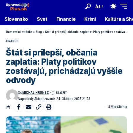
Aa
Slovensko
Svet
Financie
Krimi
Kultúra a S
Domovská stránka
»
Blog
»
Štát si prilepší, občania zaplatia: Platy politikov zostávajú, prichádzajú vyššie odvody
FINANCIE
Štát si prilepší, občania
zaplatia: Platy politikov
zostávajú, prichádzajú vyššie
odvody
Od
MICHAL HRONEC
Naposledy Aktualizované: 24. Októbra 2025 21:23
4 Min Čítania