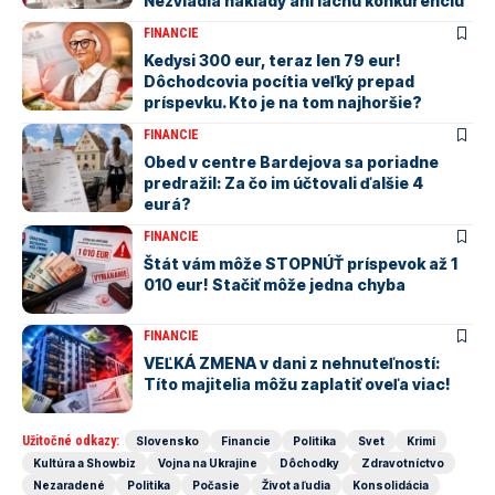
Nezvládla náklady ani lacnú konkurenciu
FINANCIE
Kedysi 300 eur, teraz len 79 eur!
Dôchodcovia pocítia veľký prepad
príspevku. Kto je na tom najhoršie?
FINANCIE
Obed v centre Bardejova sa poriadne
predražil: Za čo im účtovali ďalšie 4
eurá?
FINANCIE
Štát vám môže STOPNÚŤ príspevok až 1
010 eur! Stačiť môže jedna chyba
FINANCIE
VEĽKÁ ZMENA v dani z nehnuteľností:
Títo majitelia môžu zaplatiť oveľa viac!
Užitočné odkazy:
Slovensko
Financie
Politika
Svet
Krimi
Kultúra a Showbiz
Vojna na Ukrajine
Dôchodky
Zdravotníctvo
Nezaradené
Politika
Počasie
Život a ľudia
Konsolidácia