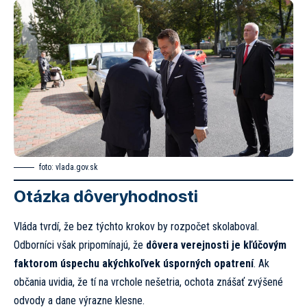
foto:
vlada.gov.sk
Otázka dôveryhodnosti
Vláda tvrdí, že bez týchto krokov by rozpočet skolaboval.
Odborníci však pripomínajú, že
dôvera verejnosti je kľúčovým
faktorom úspechu akýchkoľvek úsporných opatrení
. Ak
občania uvidia, že tí na vrchole nešetria, ochota znášať zvýšené
odvody a dane výrazne klesne.