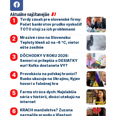
Aktuálne najčítanejšie
Tvrdý zásah pre slovenské firmy:
Počet bankrotov prudko vyskočil!
TOTO stojí za ich problémami
Mrazivé ráno na Slovensku:
Teploty klesli až na –6 °C, vietor
ešte zosilnie
DÔCHODKY V ROKU 2026:
Seniori si prilepšia o DESIATKY
eur! Koľko dostanete VY?
Provokácia na poľskej hranici?
Rusko ukazuje na Ukrajinu, Kyjev
hovorí o falošnej hre
Farma stráca dych: Najslabšia
séria v histórii, diváci utekajú na
internet
KRACH manželstva? Zuzana
naznačila pravdu o Vlastovi: