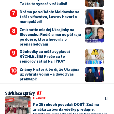
Takto to vyzerá v zákulisí!
Dráma po voľbách: Moldavsko sa
teší z víťazstva, Lavrov hovorí o
manipulácií!
Zmiznutie mladej Ukrajinky na
Slovensku: Rodičia márne pátrajú
po dcére, ktorá hovorila o
prenasledovaní
Dôchodky sa môžu vyplácať
RÝCHLEJŠIE! Prečo sa to
seniorov zatiaľ NETÝKA?
Známy Historik tvrdí, že Ukrajina
už vyhrala vojnu – a dôvod vás
prekvapí!
Súvisiace správy
FINANCIE
Po 25 rokoch povedali DOSŤ: Známa
značka zatvorila všetky predajne.