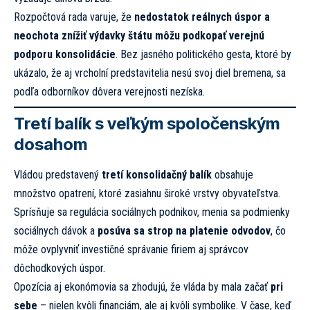
Rozpočtová rada varuje, že
nedostatok reálnych úspor a
neochota znížiť výdavky štátu môžu podkopať verejnú
podporu konsolidácie
. Bez jasného politického gesta, ktoré by
ukázalo, že aj vrcholní predstavitelia nesú svoj diel bremena, sa
podľa odborníkov dôvera verejnosti nezíska.
Tretí balík s veľkým spoločenským
dosahom
Vládou predstavený
tretí konsolidačný balík
obsahuje
množstvo opatrení, ktoré zasiahnu široké vrstvy obyvateľstva.
Sprísňuje sa regulácia sociálnych podnikov, menia sa podmienky
sociálnych dávok a
posúva sa strop na platenie odvodov
, čo
môže ovplyvniť investičné správanie firiem aj správcov
dôchodkových úspor.
Opozícia aj ekonómovia sa zhodujú, že vláda by mala začať
pri
sebe
– nielen kvôli financiám, ale aj kvôli symbolike. V čase, keď