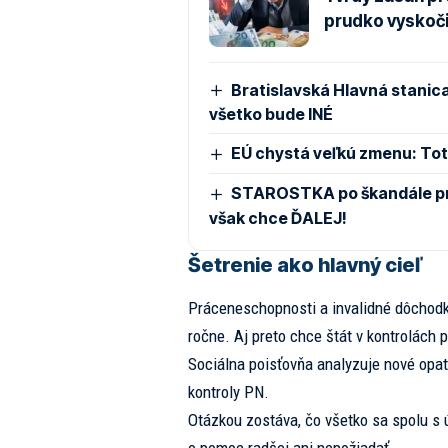
prudko vyskoči
Bratislavská Hlavná stanica
všetko bude INÉ
EÚ chystá veľkú zmenu: Toto
STAROSTKA po škandále pre
však chce ĎALEJ!
Šetrenie ako hlavný cieľ
Práceneschopnosti a invalidné dôchodky
ročne. Aj preto chce štát v kontrolách 
Sociálna poisťovňa analyzuje nové opatr
kontroly PN.
Otázkou zostáva, čo všetko sa spolu s 