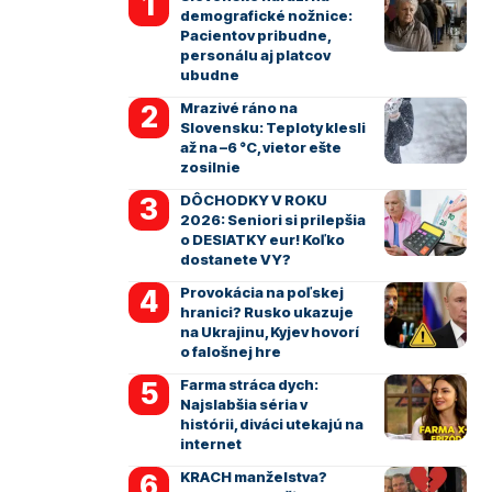
demografické nožnice:
Pacientov pribudne,
personálu aj platcov
ubudne
Mrazivé ráno na
Slovensku: Teploty klesli
až na –6 °C, vietor ešte
zosilnie
DÔCHODKY V ROKU
2026: Seniori si prilepšia
o DESIATKY eur! Koľko
dostanete VY?
Provokácia na poľskej
hranici? Rusko ukazuje
na Ukrajinu, Kyjev hovorí
o falošnej hre
Farma stráca dych:
Najslabšia séria v
histórii, diváci utekajú na
internet
KRACH manželstva?