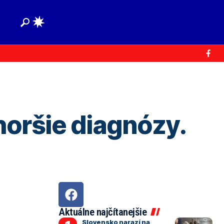
 horšie diagnózy.
Aktuálne najčítanejšie
Slovensko narazí na