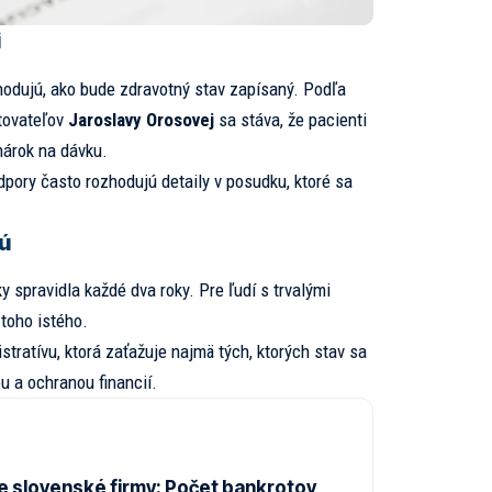
i
zhodujú, ako bude zdravotný stav zapísaný. Podľa
tovateľov
Jaroslavy Orosovej
sa stáva, že pacienti
 nárok na dávku.
dpory často rozhodujú detaily v posudku, ktoré sa
ú
 spravidla každé dva roky. Pre ľudí s trvalými
toho istého.
stratívu, ktorá zaťažuje najmä tých, ktorých stav sa
u a ochranou financií.
e slovenské firmy: Počet bankrotov