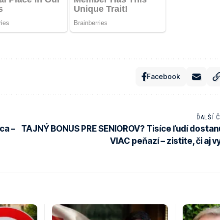
Facebook
ĎALŠÍ 
ca –
TAJNÝ BONUS PRE SENIOROV? Tisíce ľudí dostan
VIAC peňazí – zistite, či aj v