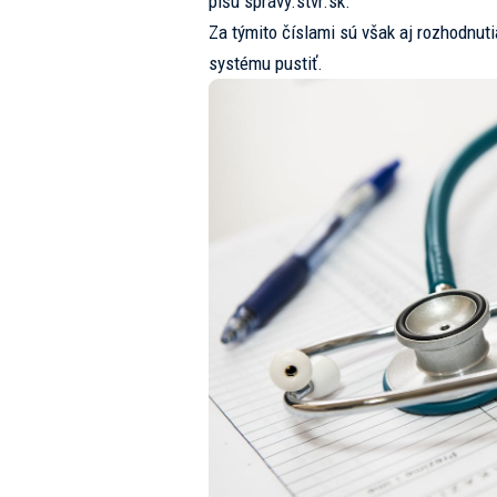
píšu
správy.stvr.sk.
Za týmito číslami sú však aj rozhodnuti
systému pustiť.