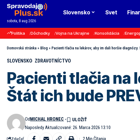
Slovensko
Svet
Fina
sobota, 8 aug 2026
Politika
Dôchodky
Vojna na Ukrajine
Konsolidácia
Energo
Domovská stránka
»
Blog
»
Pacienti tlačia na lekárov, aby im dali horšie diagnóz
SLOVENSKO
ZDRAVOTNÍCTVO
Pacienti tlačia na 
Štát ich bude P
Od
MICHAL HRONEC
Naposledy Aktualizované: 26. Marca 2026 13:10
2 Min Čítania
Zdieľať