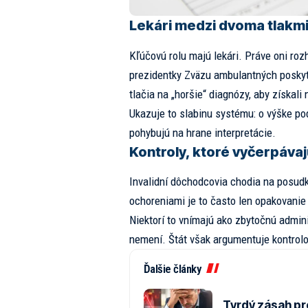
Lekári medzi dvoma tlakm
Kľúčovú rolu majú lekári. Práve oni ro
prezidentky Zväzu ambulantných posky
tlačia na „horšie“ diagnózy, aby získali
Ukazuje to slabinu systému: o výške po
pohybujú na hrane interpretácie.
Kontroly, ktoré vyčerpávaj
Invalidní dôchodcovia chodia na posudky
ochoreniami je to často len opakovanie 
Niektorí to vnímajú ako zbytočnú admini
nemení. Štát však argumentuje kontrolo
Ďalšie články
Tvrdý zásah pr