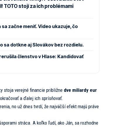
l! TOTO stojí za ich problémami
 sa začne meniť. Video ukazuje, čo
 sa dotkne aj Slovákov bez rozdielu.
rušila členstvo v Hlase: Kandidovať
 stoja verejné financie približne
dve miliardy eur
pokračovať a ďalej ich sprísňovať.
enia, no už dnes tvrdí, že najväčší efekt majú práve
úsporami stráca. A koľko ľudí, ako Ján, sa rozhodne