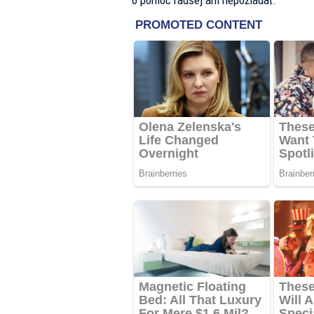
o pomoc radšej ani nepožiadať.