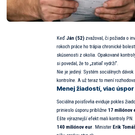
Keď
Ján (52)
zvažoval, či požiada o in
rokoch práce ho trápia chronické bolest
skúsenosti z okolia. Opakované kontrol
si povedal, že to „zatiaľ vydrží“.
Nie je jediný. Systém sociálnych dávok 
kontrolne. A už teraz to mení rozhodovan
Menej žiadostí, viac úspor
Sociálna poisťovňa eviduje pokles žiad
prinieslo úsporu približne
17 miliónov 
Ešte výraznejší efekt mali kontroly PN. 
140 miliónov eur
. Minister
Erik Tomá