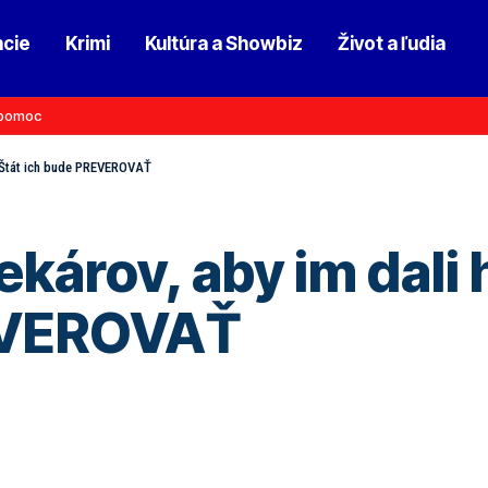
ncie
Krimi
Kultúra a Showbiz
Život a ľudia
pomoc
y. Štát ich bude PREVEROVAŤ
lekárov, aby im dali
REVEROVAŤ