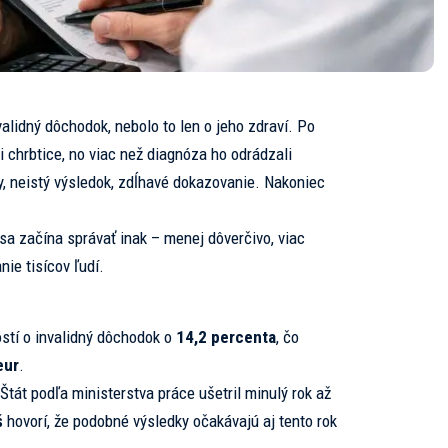
validný dôchodok, nebolo to len o jeho zdraví. Po
i chrbtice, no viac než diagnóza ho odrádzali
y, neistý výsledok, zdĺhavé dokazovanie. Nakoniec
sa začína správať inak – menej dôverčivo, viac
ie tisícov ľudí.
ostí o invalidný dôchodok o
14,2 percenta
, čo
eur
.
Štát podľa ministerstva práce ušetril minulý rok až
š
hovorí, že podobné výsledky očakávajú aj tento rok