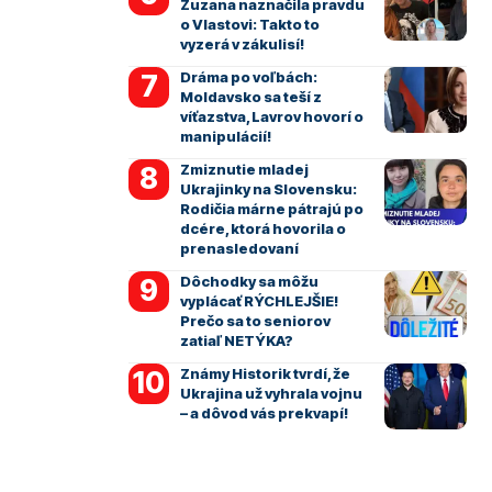
Zuzana naznačila pravdu
o Vlastovi: Takto to
vyzerá v zákulisí!
Dráma po voľbách:
Moldavsko sa teší z
víťazstva, Lavrov hovorí o
manipulácií!
Zmiznutie mladej
Ukrajinky na Slovensku:
Rodičia márne pátrajú po
dcére, ktorá hovorila o
prenasledovaní
Dôchodky sa môžu
vyplácať RÝCHLEJŠIE!
Prečo sa to seniorov
zatiaľ NETÝKA?
Známy Historik tvrdí, že
Ukrajina už vyhrala vojnu
– a dôvod vás prekvapí!