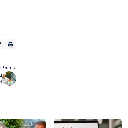
ČLÁNOK
ú
y!