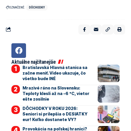
OZNAČENÉ:
DÔCHODKY
Aktuálne najčítanejšie
Bratislavská Hlavná stanica sa
začne meniť. Video ukazuje, čo
všetko bude INÉ
Mrazivé ráno na Slovensku:
Teploty klesli až na –6 °C, vietor
ešte zosilnie
DÔCHODKY V ROKU 2026:
Seniori si prilepšia o DESIATKY
eur! Koľko dostanete VY?
Provokácia na poľskej hranici?