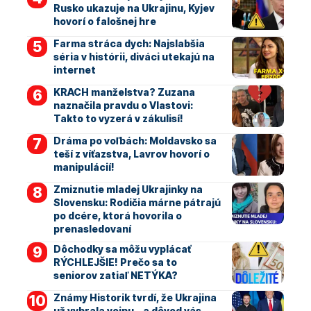
Rusko ukazuje na Ukrajinu, Kyjev
hovorí o falošnej hre
Farma stráca dych: Najslabšia
séria v histórii, diváci utekajú na
internet
KRACH manželstva? Zuzana
naznačila pravdu o Vlastovi:
Takto to vyzerá v zákulisí!
Dráma po voľbách: Moldavsko sa
teší z víťazstva, Lavrov hovorí o
manipulácií!
Zmiznutie mladej Ukrajinky na
Slovensku: Rodičia márne pátrajú
po dcére, ktorá hovorila o
prenasledovaní
Dôchodky sa môžu vyplácať
RÝCHLEJŠIE! Prečo sa to
seniorov zatiaľ NETÝKA?
Známy Historik tvrdí, že Ukrajina
už vyhrala vojnu – a dôvod vás