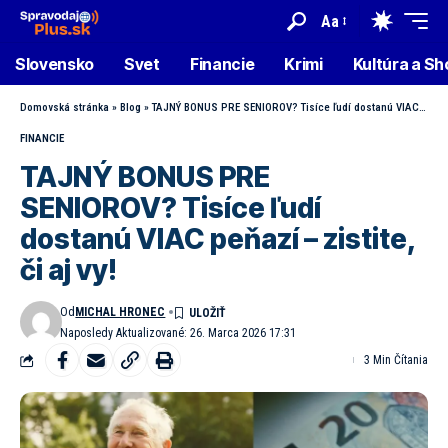
Aa
Slovensko
Svet
Financie
Krimi
Kultúra a S
Domovská stránka
»
Blog
»
TAJNÝ BONUS PRE SENIOROV? Tisíce ľudí dostanú VIAC peňazí – zistite, či aj vy!
FINANCIE
TAJNÝ BONUS PRE
SENIOROV? Tisíce ľudí
dostanú VIAC peňazí – zistite,
či aj vy!
Od
MICHAL HRONEC
Naposledy Aktualizované: 26. Marca 2026 17:31
3 Min Čítania