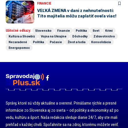
FINANCIE
VEĽKÁ ZMENA v dani z nehnuteľností:
Títo majitelia môžu zaplatiť oveľa viac!
Užitočné odkazy:
Slovensko
Financie
Politika
Svet
Krimi
Kultúra a Showbiz
Vojna na Ukrajine
Dôchodky
Zdravotníctvo
Nezaradené
Politika
Počasie
Život a ľudia
Konsolidácia
Energopomoc
Správy, ktoré sú vždy aktuálne a overené. Prinášame rýchle a presné
informácie zo Slovenska aj zo sveta – od politiky a ekonomiky až po
vedu, kultúru a šport. Naša redakcia sleduje dianie 24/7, aby ste mali
prehľad v každej chvíli. Spoľahnite sa na zdroj, ktorému môžete veriť.