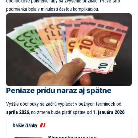
dôchodkové poistenie, aby sa zvýšenie priznalo. Práve táto
podmienka bola v minulosti častou komplikáciou.
Peniaze prídu naraz aj spätne
Vyššie dôchodky sa začnú vyplácať v bežných termínoch od
apríla 2026
, no zmena bude platiť spätne od
1. januára 2026
.
Ďalšie články
Slovensko narazí na