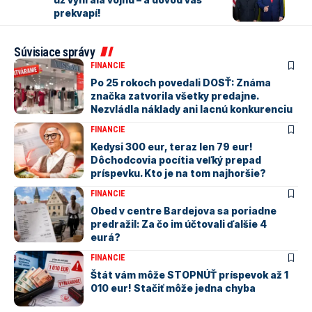
prekvapí!
Súvisiace správy
FINANCIE
Po 25 rokoch povedali DOSŤ: Známa
značka zatvorila všetky predajne.
Nezvládla náklady ani lacnú konkurenciu
FINANCIE
Kedysi 300 eur, teraz len 79 eur!
Dôchodcovia pocítia veľký prepad
príspevku. Kto je na tom najhoršie?
FINANCIE
Obed v centre Bardejova sa poriadne
predražil: Za čo im účtovali ďalšie 4
eurá?
FINANCIE
Štát vám môže STOPNÚŤ príspevok až 1
010 eur! Stačiť môže jedna chyba