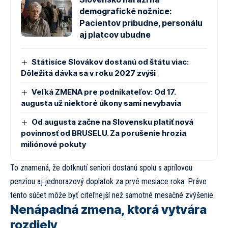
demografické nožnice:
Pacientov pribudne, personálu
aj platcov ubudne
Státisíce Slovákov dostanú od štátu viac:
Dôležitá dávka sa v roku 2027 zvýši
Veľká ZMENA pre podnikateľov: Od 17.
augusta už niektoré úkony sami nevybavia
Od augusta začne na Slovensku platiť nová
povinnosť od BRUSELU. Za porušenie hrozia
miliónové pokuty
To znamená, že dotknutí seniori dostanú spolu s aprílovou
penziou aj jednorazový doplatok za prvé mesiace roka. Práve
tento súčet môže byť citeľnejší než samotné mesačné zvýšenie.
Nenápadná zmena, ktorá vytvára
rozdiely