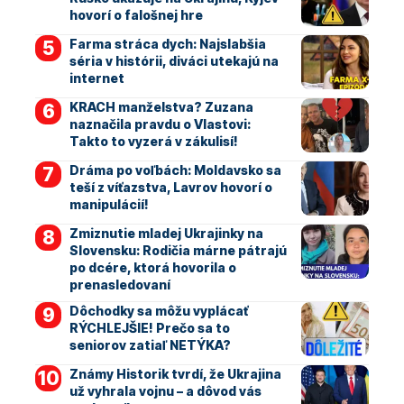
hovorí o falošnej hre
Farma stráca dych: Najslabšia
séria v histórii, diváci utekajú na
internet
KRACH manželstva? Zuzana
naznačila pravdu o Vlastovi:
Takto to vyzerá v zákulisí!
Dráma po voľbách: Moldavsko sa
teší z víťazstva, Lavrov hovorí o
manipulácií!
Zmiznutie mladej Ukrajinky na
Slovensku: Rodičia márne pátrajú
po dcére, ktorá hovorila o
prenasledovaní
Dôchodky sa môžu vyplácať
RÝCHLEJŠIE! Prečo sa to
seniorov zatiaľ NETÝKA?
Známy Historik tvrdí, že Ukrajina
už vyhrala vojnu – a dôvod vás