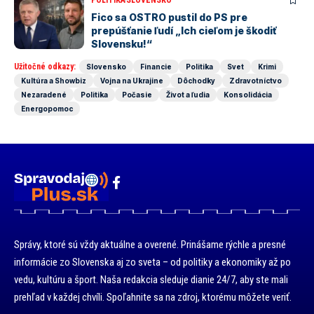
Fico sa OSTRO pustil do PS pre
prepúšťanie ľudí „Ich cieľom je škodiť
Slovensku!“
Užitočné odkazy:
Slovensko
Financie
Politika
Svet
Krimi
Kultúra a Showbiz
Vojna na Ukrajine
Dôchodky
Zdravotníctvo
Nezaradené
Politika
Počasie
Život a ľudia
Konsolidácia
Energopomoc
Správy, ktoré sú vždy aktuálne a overené. Prinášame rýchle a presné
informácie zo Slovenska aj zo sveta – od politiky a ekonomiky až po
vedu, kultúru a šport. Naša redakcia sleduje dianie 24/7, aby ste mali
prehľad v každej chvíli. Spoľahnite sa na zdroj, ktorému môžete veriť.