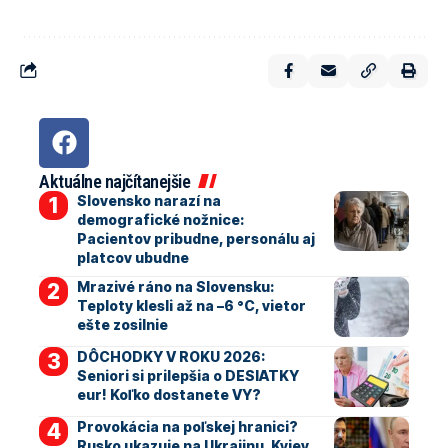
Aktuálne najčítanejšie
Slovensko narazí na
demografické nožnice:
Pacientov pribudne, personálu aj
platcov ubudne
Mrazivé ráno na Slovensku:
Teploty klesli až na –6 °C, vietor
ešte zosilnie
DÔCHODKY V ROKU 2026:
Seniori si prilepšia o DESIATKY
eur! Koľko dostanete VY?
Provokácia na poľskej hranici?
Rusko ukazuje na Ukrajinu, Kyjev