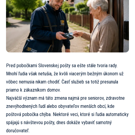
Pred pobočkami Slovenskej pošty sa ešte stále tvoria rady.
Mnohí ľudia však netušia, že kvôli viacerým bežným úkonom už
vôbec nemusia nikam chodiť. Časť služieb sa totiž presunula
priamo k zákazníkom domov.
Najväčší význam má táto zmena najmä pre seniorov, zdravotne
znevýhodnených ľudí alebo obyvateľov menších obcí, kde
poštová pobočka chýba. Niektoré veci, ktoré si ľudia automaticky
spájajú s návštevou pošty, dnes dokáže vybaviť samotný
doručovateľ.