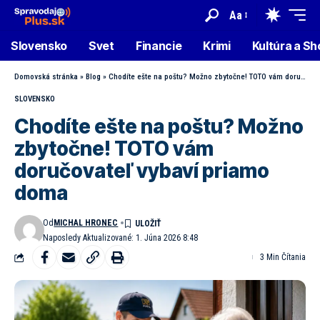
Aa
Slovensko
Svet
Financie
Krimi
Kultúra a S
Domovská stránka
»
Blog
»
Chodíte ešte na poštu? Možno zbytočne! TOTO vám doručovateľ vybaví priamo doma
SLOVENSKO
Chodíte ešte na poštu? Možno
zbytočne! TOTO vám
doručovateľ vybaví priamo
doma
Od
MICHAL HRONEC
Naposledy Aktualizované: 1. Júna 2026 8:48
3 Min Čítania