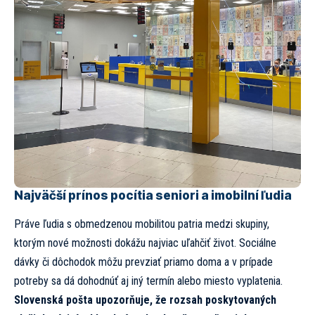
Najväčší prínos pocítia seniori a imobilní ľudia
Práve ľudia s obmedzenou mobilitou patria medzi skupiny,
ktorým nové možnosti dokážu najviac uľahčiť život. Sociálne
dávky či dôchodok môžu prevziať priamo doma a v prípade
potreby sa dá dohodnúť aj iný termín alebo miesto vyplatenia.
Slovenská pošta upozorňuje, že rozsah poskytovaných