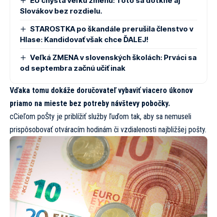
EÚ chystá veľkú zmenu: Toto sa dotkne aj
Slovákov bez rozdielu.
STAROSTKA po škandále prerušila členstvo v
Hlase: Kandidovať však chce ĎALEJ!
Veľká ZMENA v slovenských školách: Prváci sa
od septembra začnú učiť inak
Vďaka tomu dokáže doručovateľ vybaviť viacero úkonov
priamo na mieste bez potreby návštevy pobočky.
cCieľom poŠty je priblížiť služby ľuďom tak, aby sa nemuseli
prispôsobovať otváracím hodinám či vzdialenosti najbližšej pošty.