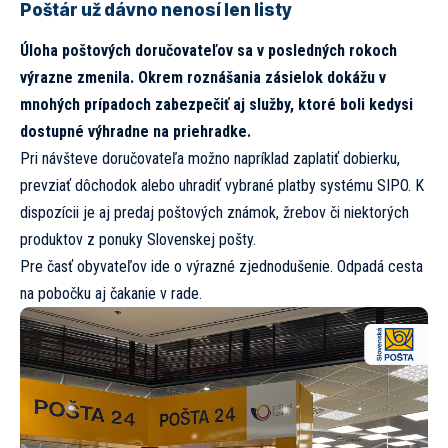
Poštár už dávno nenosí len listy
Úloha poštových doručovateľov sa v posledných rokoch
výrazne zmenila. Okrem roznášania zásielok dokážu v
mnohých prípadoch zabezpečiť aj služby, ktoré boli kedysi
dostupné výhradne na priehradke.
Pri návšteve doručovateľa možno napríklad zaplatiť dobierku,
prevziať dôchodok alebo uhradiť vybrané platby systému SIPO. K
dispozícii je aj predaj poštových známok, žrebov či niektorých
produktov z ponuky Slovenskej pošty.
Pre časť obyvateľov ide o výrazné zjednodušenie. Odpadá cesta
na pobočku aj čakanie v rade.