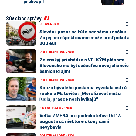
prekvapí!
Súvisiace správy
SLOVENSKO
Slováci, pozor na túto neznámu značku:
Za jej nerešpektovanie môže prísť pokuta
200 eur
POLITIKA
SLOVENSKO
Zelenskyj prichádza s VEĽKÝM plánom:
Slovensko má byť súčasťou novej aliancie
ôsmich krajín!
POLITIKA
SLOVENSKO
Kauza bývalého poslanca vyvolala ostrú
reakciu Matoviča: „Moralizovať môžu
ľudia, prasce nech kvíkajú“
FINANCIE
SLOVENSKO
Veľká ZMENA pre podnikateľov: Od 17.
augusta už niektoré úkony sami
nevybavia
POLITIKA
SLOVENSKO