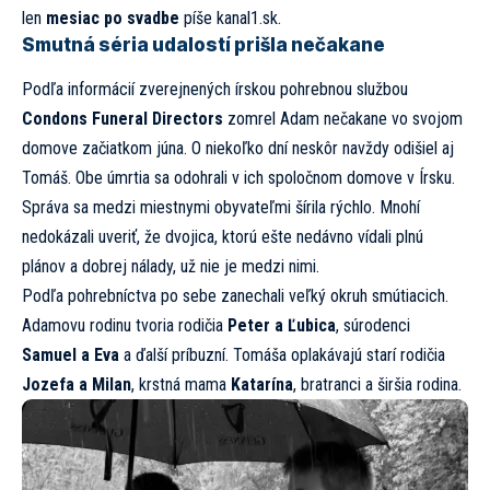
len
mesiac po svadbe
píše kanal1.sk.
Smutná séria udalostí prišla nečakane
Podľa informácií zverejnených írskou pohrebnou službou
Condons Funeral Directors
zomrel Adam nečakane vo svojom
domove začiatkom júna. O niekoľko dní neskôr navždy odišiel aj
Tomáš. Obe úmrtia sa odohrali v ich spoločnom domove v Írsku.
Správa sa medzi miestnymi obyvateľmi šírila rýchlo. Mnohí
nedokázali uveriť, že dvojica, ktorú ešte nedávno vídali plnú
plánov a dobrej nálady, už nie je medzi nimi.
Podľa pohrebníctva po sebe zanechali veľký okruh smútiacich.
Adamovu rodinu tvoria rodičia
Peter a Ľubica
, súrodenci
Samuel a Eva
a ďalší príbuzní. Tomáša oplakávajú starí rodičia
Jozefa a Milan
, krstná mama
Katarína
, bratranci a širšia rodina.