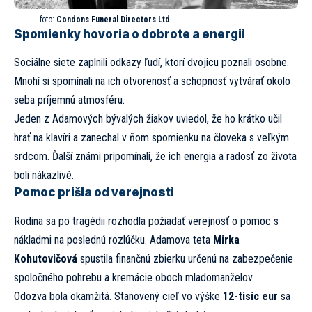
foto:
Condons Funeral Directors Ltd
Spomienky hovoria o dobrote a energii
Sociálne siete zaplnili odkazy ľudí, ktorí dvojicu poznali osobne.
Mnohí si spomínali na ich otvorenosť a schopnosť vytvárať okolo
seba príjemnú atmosféru.
Jeden z Adamových bývalých žiakov uviedol, že ho krátko učil
hrať na klavíri a zanechal v ňom spomienku na človeka s veľkým
srdcom. Ďalší známi pripomínali, že ich energia a radosť zo života
boli nákazlivé.
Pomoc prišla od verejnosti
Rodina sa po tragédii rozhodla požiadať verejnosť o pomoc s
nákladmi na poslednú rozlúčku.
Adamova teta
Mirka
Kohutovičová
spustila
finančnú zbierku určenú na zabezpečenie
spoločného pohrebu a kremácie oboch mladomanželov.
Odozva bola okamžitá. Stanovený cieľ vo výške
12-tisíc eur
sa