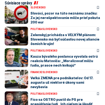
Súvisiace správy
SLOVENSKO
Slováci, pozor na túto neznámu značku:
Za jej nerešpektovanie môže prísť pokuta
200 eur
POLITIKA
SLOVENSKO
Zelenskyj prichádza s VEĽKÝM plánom:
Slovensko má byť súčasťou novej aliancie
ôsmich krajín!
POLITIKA
SLOVENSKO
Kauza bývalého poslanca vyvolala ostrú
reakciu Matoviča: „Moralizovať môžu
ľudia, prasce nech kvíkajú“
FINANCIE
SLOVENSKO
Veľká ZMENA pre podnikateľov: Od 17.
augusta už niektoré úkony sami
nevybavia
POLITIKA
SLOVENSKO
Fico sa OSTRO pustil do PS pre
prepúšťanie ľudí „Ich cieľom je škodiť