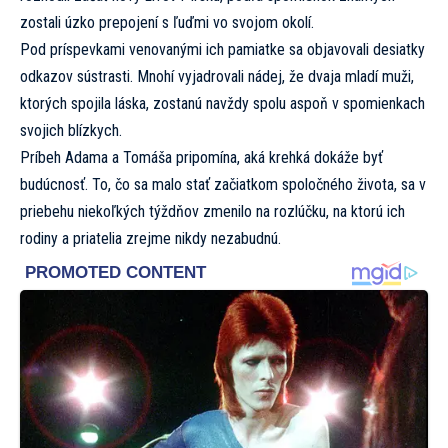
zostali úzko prepojení s ľuďmi vo svojom okolí.
Pod príspevkami venovanými ich pamiatke sa objavovali desiatky
odkazov sústrasti. Mnohí vyjadrovali nádej, že dvaja mladí muži,
ktorých spojila láska, zostanú navždy spolu aspoň v spomienkach
svojich blízkych.
Príbeh Adama a Tomáša pripomína, aká krehká dokáže byť
budúcnosť. To, čo sa malo stať začiatkom spoločného života, sa v
priebehu niekoľkých týždňov zmenilo na rozlúčku, na ktorú ich
rodiny a priatelia zrejme nikdy nezabudnú.