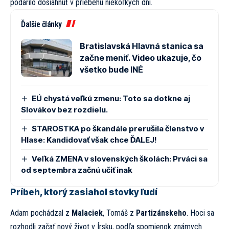
podarilo dosiahnuť v priebehu niekoľkých dní.
Ďalšie články
Bratislavská Hlavná stanica sa
začne meniť. Video ukazuje, čo
všetko bude INÉ
EÚ chystá veľkú zmenu: Toto sa dotkne aj
Slovákov bez rozdielu.
STAROSTKA po škandále prerušila členstvo v
Hlase: Kandidovať však chce ĎALEJ!
Veľká ZMENA v slovenských školách: Prváci sa
od septembra začnú učiť inak
Príbeh, ktorý zasiahol stovky ľudí
Adam pochádzal z
Malaciek
, Tomáš z
Partizánskeho
. Hoci sa
rozhodli začať nový život v Írsku, podľa spomienok známych