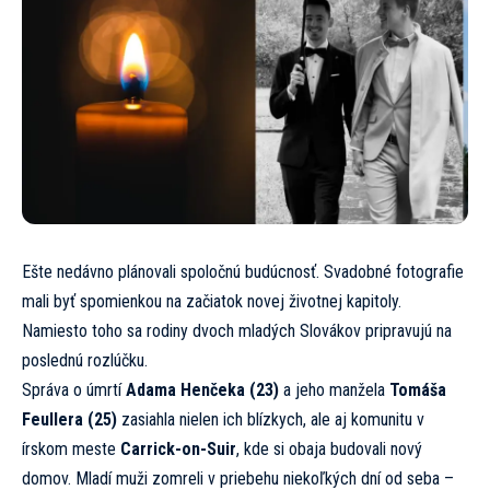
Ešte nedávno plánovali spoločnú budúcnosť. Svadobné fotografie
mali byť spomienkou na začiatok novej životnej kapitoly.
Namiesto toho sa rodiny dvoch mladých Slovákov pripravujú na
poslednú rozlúčku.
Správa o úmrtí
Adama Henčeka (23)
a jeho manžela
Tomáša
Feullera (25)
zasiahla nielen ich blízkych, ale aj komunitu v
írskom meste
Carrick-on-Suir
, kde si obaja budovali nový
domov. Mladí muži zomreli v priebehu niekoľkých dní od seba –