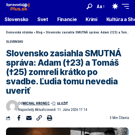
Aa
Slovensko
Svet
Financie
Krimi
Kultúra a S
Domovská stránka
»
Blog
»
Slovensko zasiahla SMUTNÁ správa: Adam (†23) a Tomáš (†25) zomreli krátko po svadbe. Ľudia tomu nevedia uveriť
SLOVENSKO
Slovensko zasiahla SMUTNÁ
správa: Adam (†23) a Tomáš
(†25) zomreli krátko po
svadbe. Ľudia tomu nevedia
uveriť
Od
MICHAL HRONEC
Naposledy Aktualizované: 11. Júna 2026 17:14
3 Min Čítania