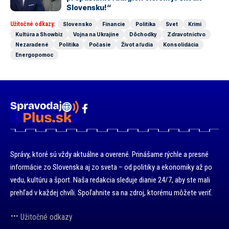
Slovensku!“
Užitočné odkazy:
Slovensko
Financie
Politika
Svet
Krimi
Kultúra a Showbiz
Vojna na Ukrajine
Dôchodky
Zdravotníctvo
Nezaradené
Politika
Počasie
Život a ľudia
Konsolidácia
Energopomoc
Správy, ktoré sú vždy aktuálne a overené. Prinášame rýchle a presné
informácie zo Slovenska aj zo sveta – od politiky a ekonomiky až po
vedu, kultúru a šport. Naša redakcia sleduje dianie 24/7, aby ste mali
prehľad v každej chvíli. Spoľahnite sa na zdroj, ktorému môžete veriť.
Užitočné odkazy