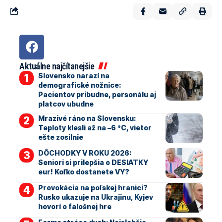
Aktuálne najčítanejšie
Slovensko narazí na
demografické nožnice:
Pacientov pribudne, personálu aj
platcov ubudne
Mrazivé ráno na Slovensku:
Teploty klesli až na –6 °C, vietor
ešte zosilnie
DÔCHODKY V ROKU 2026:
Seniori si prilepšia o DESIATKY
eur! Koľko dostanete VY?
Provokácia na poľskej hranici?
Rusko ukazuje na Ukrajinu, Kyjev
hovorí o falošnej hre