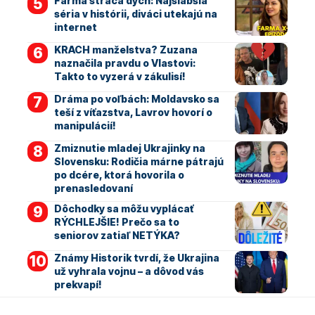
Farma stráca dych: Najslabšia
séria v histórii, diváci utekajú na
internet
KRACH manželstva? Zuzana
naznačila pravdu o Vlastovi:
Takto to vyzerá v zákulisí!
Dráma po voľbách: Moldavsko sa
teší z víťazstva, Lavrov hovorí o
manipulácií!
Zmiznutie mladej Ukrajinky na
Slovensku: Rodičia márne pátrajú
po dcére, ktorá hovorila o
prenasledovaní
Dôchodky sa môžu vyplácať
RÝCHLEJŠIE! Prečo sa to
seniorov zatiaľ NETÝKA?
Známy Historik tvrdí, že Ukrajina
už vyhrala vojnu – a dôvod vás
prekvapí!