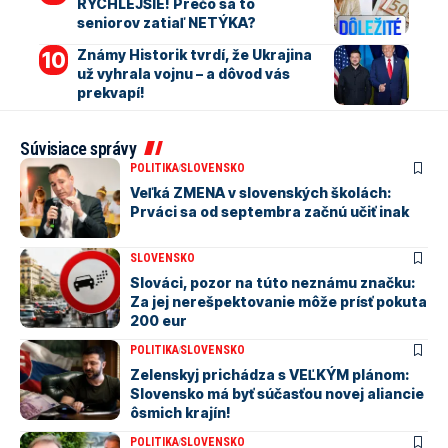
RÝCHLEJŠIE! Prečo sa to
seniorov zatiaľ NETÝKA?
Známy Historik tvrdí, že Ukrajina
už vyhrala vojnu – a dôvod vás
prekvapí!
Súvisiace správy
POLITIKA
SLOVENSKO
Veľká ZMENA v slovenských školách:
Prváci sa od septembra začnú učiť inak
SLOVENSKO
Slováci, pozor na túto neznámu značku:
Za jej nerešpektovanie môže prísť pokuta
200 eur
POLITIKA
SLOVENSKO
Zelenskyj prichádza s VEĽKÝM plánom:
Slovensko má byť súčasťou novej aliancie
ôsmich krajín!
POLITIKA
SLOVENSKO