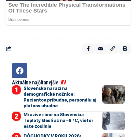
Aktuálne najčítanejšie
Slovensko narazí na
demografické nožnice:
Pacientov pribudne, personálu aj
platcov ubudne
Mrazivé ráno na Slovensku:
Teploty klesli až na –6 °C, vietor
ešte zosilnie
DÔCHODKY V ROKU 2026: