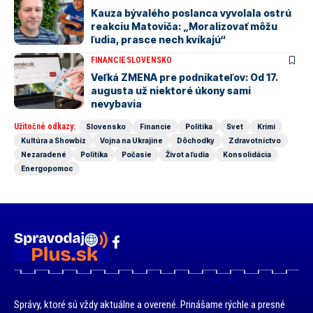
Kauza bývalého poslanca vyvolala ostrú
reakciu Matoviča: „Moralizovať môžu
ľudia, prasce nech kvíkajú“
FINANCIE
SLOVENSKO
Veľká ZMENA pre podnikateľov: Od 17.
augusta už niektoré úkony sami
nevybavia
Užitočné odkazy:
Slovensko
Financie
Politika
Svet
Krimi
Kultúra a Showbiz
Vojna na Ukrajine
Dôchodky
Zdravotníctvo
Nezaradené
Politika
Počasie
Život a ľudia
Konsolidácia
Energopomoc
Správy, ktoré sú vždy aktuálne a overené. Prinášame rýchle a presné