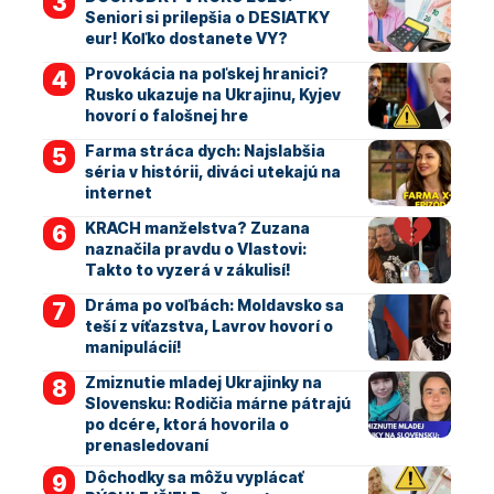
Seniori si prilepšia o DESIATKY
eur! Koľko dostanete VY?
Provokácia na poľskej hranici?
Rusko ukazuje na Ukrajinu, Kyjev
hovorí o falošnej hre
Farma stráca dych: Najslabšia
séria v histórii, diváci utekajú na
internet
KRACH manželstva? Zuzana
naznačila pravdu o Vlastovi:
Takto to vyzerá v zákulisí!
Dráma po voľbách: Moldavsko sa
teší z víťazstva, Lavrov hovorí o
manipulácií!
Zmiznutie mladej Ukrajinky na
Slovensku: Rodičia márne pátrajú
po dcére, ktorá hovorila o
prenasledovaní
Dôchodky sa môžu vyplácať