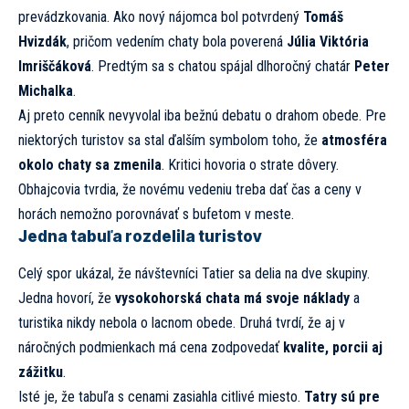
prevádzkovania. Ako nový nájomca bol potvrdený
Tomáš
Hvizdák
, pričom vedením chaty bola poverená
Júlia Viktória
Imriščáková
. Predtým sa s chatou spájal dlhoročný chatár
Peter
Michalka
.
Aj preto cenník nevyvolal iba bežnú debatu o drahom obede. Pre
niektorých turistov sa stal ďalším symbolom toho, že
atmosféra
okolo chaty sa zmenila
. Kritici hovoria o strate dôvery.
Obhajcovia tvrdia, že novému vedeniu treba dať čas a ceny v
horách nemožno porovnávať s bufetom v meste.
Jedna tabuľa rozdelila turistov
Celý spor ukázal, že návštevníci Tatier sa delia na dve skupiny.
Jedna hovorí, že
vysokohorská chata má svoje náklady
a
turistika nikdy nebola o lacnom obede. Druhá tvrdí, že aj v
náročných podmienkach má cena zodpovedať
kvalite, porcii aj
zážitku
.
Isté je, že tabuľa s cenami zasiahla citlivé miesto.
Tatry sú pre