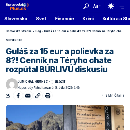
Aa
Slovensko
Svet
Financie
Krimi
Kultúra a S
Domovská stránka
»
Blog
»
Guláš za 15 eur a polievka za 8?! Cenník na Téryho chate rozpútal BÚRLIVÚ diskusiu
SLOVENSKO
Guláš za 15 eur a polievka za
8?! Cenník na Téryho chate
rozpútal BÚRLIVÚ diskusiu
Od
MICHAL HRONEC
Naposledy Aktualizované: 8. Júla 2026 9:46
3 Min Čítania