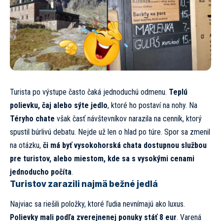
Turista po výstupe často čaká jednoduchú odmenu.
Teplú
polievku, čaj alebo sýte jedlo
, ktoré ho postaví na nohy. Na
Téryho chate
však časť návštevníkov narazila na cenník, ktorý
spustil búrlivú debatu. Nejde už len o hlad po túre. Spor sa zmenil
na otázku,
či má byť vysokohorská chata dostupnou službou
pre turistov, alebo miestom, kde sa s vysokými cenami
jednoducho počíta
.
Turistov zarazili najmä bežné jedlá
Najviac sa riešili položky, ktoré ľudia nevnímajú ako luxus.
Polievky mali podľa zverejnenej ponuky stáť 8 eur
. Varená