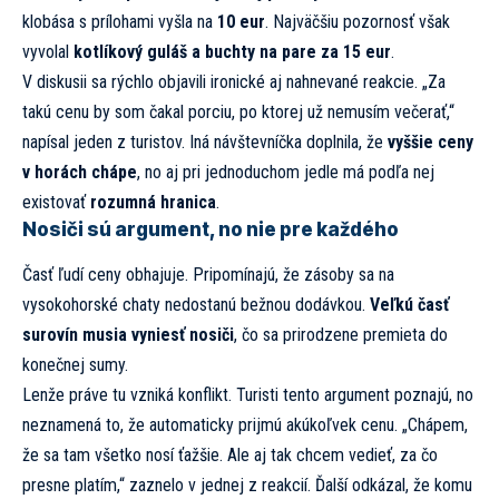
klobása s prílohami vyšla na
10 eur
. Najväčšiu pozornosť však
vyvolal
kotlíkový guláš a buchty na pare za 15 eur
.
V diskusii sa rýchlo objavili ironické aj nahnevané reakcie. „Za
takú cenu by som čakal porciu, po ktorej už nemusím večerať,“
napísal jeden z turistov. Iná návštevníčka doplnila, že
vyššie ceny
v horách chápe
, no aj pri jednoduchom jedle má podľa nej
existovať
rozumná hranica
.
Nosiči sú argument, no nie pre každého
Časť ľudí ceny obhajuje. Pripomínajú, že zásoby sa na
vysokohorské chaty nedostanú bežnou dodávkou.
Veľkú časť
surovín musia vyniesť nosiči
, čo sa prirodzene premieta do
konečnej sumy.
Lenže práve tu vzniká konflikt. Turisti tento argument poznajú, no
neznamená to, že automaticky prijmú akúkoľvek cenu. „Chápem,
že sa tam všetko nosí ťažšie. Ale aj tak chcem vedieť, za čo
presne platím,“ zaznelo v jednej z reakcií. Ďalší odkázal, že komu