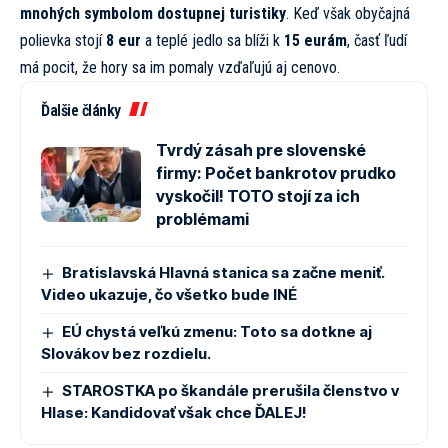
mnohých symbolom dostupnej turistiky
. Keď však obyčajná
polievka stojí
8 eur
a teplé jedlo sa blíži k
15 eurám
, časť ľudí
má pocit, že hory sa im pomaly vzďaľujú aj cenovo.
Ďalšie články
Tvrdý zásah pre slovenské
firmy: Počet bankrotov prudko
vyskočil! TOTO stojí za ich
problémami
Bratislavská Hlavná stanica sa začne meniť.
Video ukazuje, čo všetko bude INÉ
EÚ chystá veľkú zmenu: Toto sa dotkne aj
Slovákov bez rozdielu.
STAROSTKA po škandále prerušila členstvo v
Hlase: Kandidovať však chce ĎALEJ!