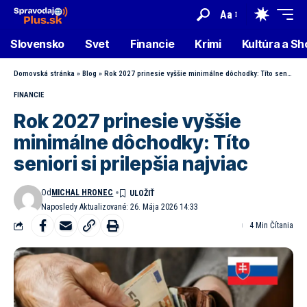
Aa
Slovensko
Svet
Financie
Krimi
Kultúra a S
Domovská stránka
»
Blog
»
Rok 2027 prinesie vyššie minimálne dôchodky: Títo seniori si prilepšia najviac
FINANCIE
Rok 2027 prinesie vyššie
minimálne dôchodky: Títo
seniori si prilepšia najviac
Od
MICHAL HRONEC
Naposledy Aktualizované: 26. Mája 2026 14:33
4 Min Čítania