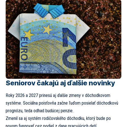
Seniorov čakajú aj ďalšie novinky
Roky 2026 a 2027 prinesú aj ďalšie zmeny v dôchodkovom
systéme. Sociálna poisťovňa začne ľuďom posielať dôchodkovú
prognózu, teda odhad budúcej penzie.
Zmenil sa aj systém rodičovského dôchodku, ktorý bude po
novom fungovať cez podiel z dane pracujúcich detí.