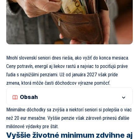
Mnohí slovenskí seniori dnes riešia, ako vyžiť do konca mesiaca.
Ceny potravín, energií aj liekov rastú a najviac to pociťujú práve
ľudia s najnižšími penziami. Už od januára 2027 však príde
zmena, ktorá môže časti dôchodcov výrazne pomôcť.
Obsah
Minimálne dôchodky sa zvýšia a niektorí seniori si polepšia o viac
než 20 eur mesačne. Vyššie penzie však zároveň prinesú ďalšie
miliónové výdavky pre štát.
Vyššie životné minimum zdvihne aj