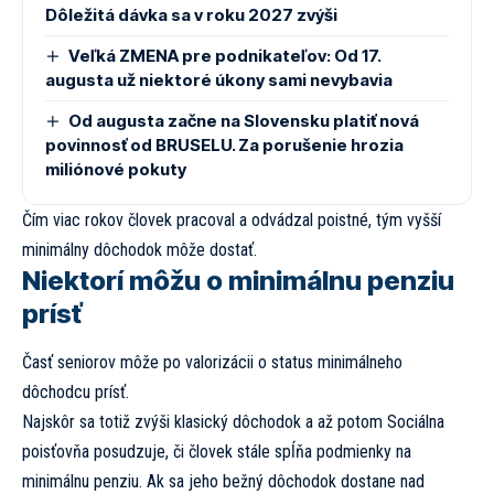
Dôležitá dávka sa v roku 2027 zvýši
Veľká ZMENA pre podnikateľov: Od 17.
augusta už niektoré úkony sami nevybavia
Od augusta začne na Slovensku platiť nová
povinnosť od BRUSELU. Za porušenie hrozia
miliónové pokuty
Čím viac rokov človek pracoval a odvádzal poistné, tým vyšší
minimálny dôchodok môže dostať.
Niektorí môžu o minimálnu penziu
prísť
Časť seniorov môže po valorizácii o status minimálneho
dôchodcu prísť.
Najskôr sa totiž zvýši klasický dôchodok a až potom Sociálna
poisťovňa posudzuje, či človek stále spĺňa podmienky na
minimálnu penziu. Ak sa jeho bežný dôchodok dostane nad