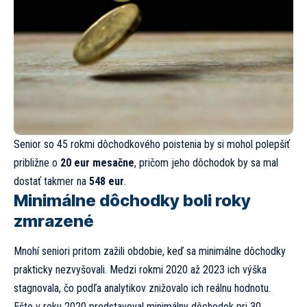
Senior so 45 rokmi dôchodkového poistenia by si mohol polepšiť
približne o
20 eur mesačne
, pričom jeho dôchodok by sa mal
dostať takmer na
548 eur
.
Minimálne dôchodky boli roky
zmrazené
Mnohí seniori pritom zažili obdobie, keď sa minimálne dôchodky
prakticky nezvyšovali. Medzi rokmi 2020 až 2023 ich výška
stagnovala, čo podľa analytikov znižovalo ich reálnu hodnotu.
Ešte v roku 2020 predstavoval minimálny dôchodok pri 30