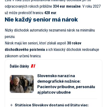
odpracovaných rokoch približne
334 eur mesačne
. V roku 2027
už môže prekročiť hranicu
428 eur
.
Nie každý senior má nárok
Nízky dôchodok automaticky neznamená nárok na minimálnu
penziu.
Nárok majú len seniori, ktorí získali aspoň
30 rokov
dôchodkového poistenia
a ich klasický dôchodok nedosahuje
zákonom určenú hranicu.
Ďalšie články
Slovensko narazí na
demografické nožnice:
Pacientov pribudne, personálu
aj platcov ubudne
Státisíce Slovákov dostanú od štátu viac: