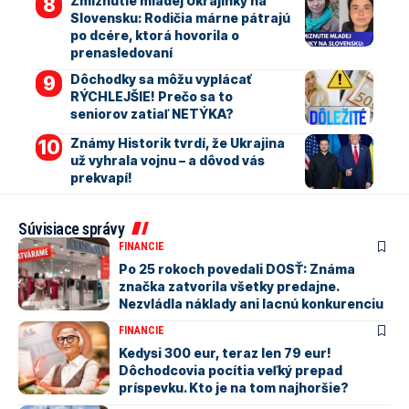
Zmiznutie mladej Ukrajinky na
Slovensku: Rodičia márne pátrajú
po dcére, ktorá hovorila o
prenasledovaní
Dôchodky sa môžu vyplácať
RÝCHLEJŠIE! Prečo sa to
seniorov zatiaľ NETÝKA?
Známy Historik tvrdí, že Ukrajina
už vyhrala vojnu – a dôvod vás
prekvapí!
Súvisiace správy
FINANCIE
Po 25 rokoch povedali DOSŤ: Známa
značka zatvorila všetky predajne.
Nezvládla náklady ani lacnú konkurenciu
FINANCIE
Kedysi 300 eur, teraz len 79 eur!
Dôchodcovia pocítia veľký prepad
príspevku. Kto je na tom najhoršie?