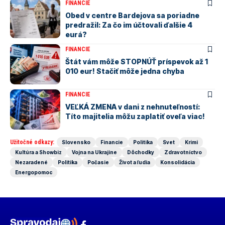
FINANCIE
Obed v centre Bardejova sa poriadne
predražil: Za čo im účtovali ďalšie 4
eurá?
FINANCIE
Štát vám môže STOPNÚŤ príspevok až 1
010 eur! Stačiť môže jedna chyba
FINANCIE
VEĽKÁ ZMENA v dani z nehnuteľností:
Títo majitelia môžu zaplatiť oveľa viac!
Užitočné odkazy:
Slovensko
Financie
Politika
Svet
Krimi
Kultúra a Showbiz
Vojna na Ukrajine
Dôchodky
Zdravotníctvo
Nezaradené
Politika
Počasie
Život a ľudia
Konsolidácia
Energopomoc