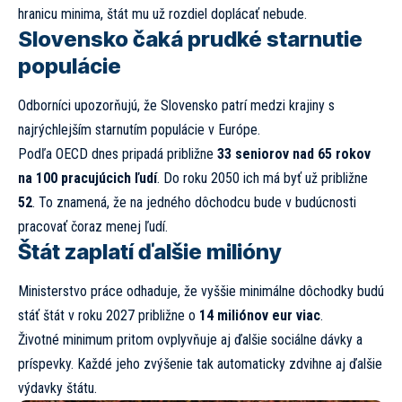
hranicu minima, štát mu už rozdiel doplácať nebude.
Slovensko čaká prudké starnutie
populácie
Odborníci upozorňujú, že Slovensko patrí medzi krajiny s
najrýchlejším starnutím populácie v Európe.
Podľa OECD dnes pripadá približne
33 seniorov nad 65 rokov
na 100 pracujúcich ľudí
. Do roku 2050 ich má byť už približne
52
. To znamená, že na jedného dôchodcu bude v budúcnosti
pracovať čoraz menej ľudí.
Štát zaplatí ďalšie milióny
Ministerstvo práce odhaduje, že vyššie minimálne dôchodky budú
stáť štát v roku 2027 približne o
14 miliónov eur viac
.
Životné minimum pritom ovplyvňuje aj ďalšie sociálne dávky a
príspevky. Každé jeho zvýšenie tak automaticky zdvihne aj ďalšie
výdavky štátu.