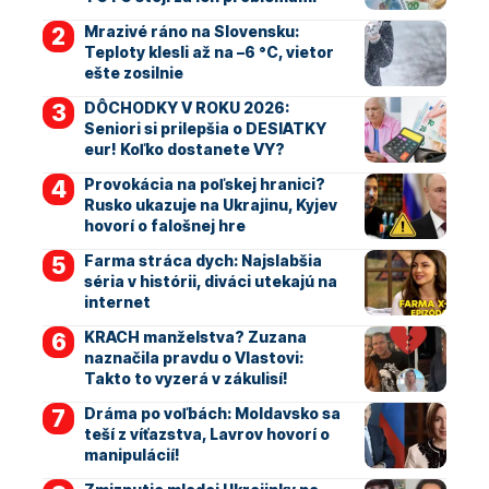
Mrazivé ráno na Slovensku:
Teploty klesli až na –6 °C, vietor
ešte zosilnie
DÔCHODKY V ROKU 2026:
Seniori si prilepšia o DESIATKY
eur! Koľko dostanete VY?
Provokácia na poľskej hranici?
Rusko ukazuje na Ukrajinu, Kyjev
hovorí o falošnej hre
Farma stráca dych: Najslabšia
séria v histórii, diváci utekajú na
internet
KRACH manželstva? Zuzana
naznačila pravdu o Vlastovi:
Takto to vyzerá v zákulisí!
Dráma po voľbách: Moldavsko sa
teší z víťazstva, Lavrov hovorí o
manipulácií!