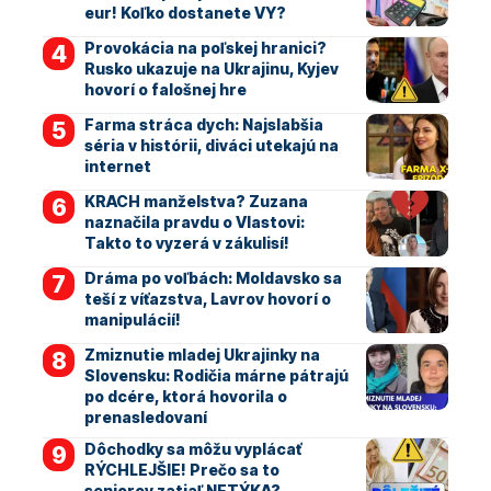
eur! Koľko dostanete VY?
Provokácia na poľskej hranici?
Rusko ukazuje na Ukrajinu, Kyjev
hovorí o falošnej hre
Farma stráca dych: Najslabšia
séria v histórii, diváci utekajú na
internet
KRACH manželstva? Zuzana
naznačila pravdu o Vlastovi:
Takto to vyzerá v zákulisí!
Dráma po voľbách: Moldavsko sa
teší z víťazstva, Lavrov hovorí o
manipulácií!
Zmiznutie mladej Ukrajinky na
Slovensku: Rodičia márne pátrajú
po dcére, ktorá hovorila o
prenasledovaní
Dôchodky sa môžu vyplácať
RÝCHLEJŠIE! Prečo sa to
seniorov zatiaľ NETÝKA?