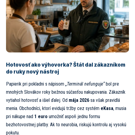
Hotovosť ako výhovorka? Štát dal zákazníkom
do ruky nový nástroj
Papierik pri pokladni s nápisom
„Terminál nefunguje“
bol pre
mnohých Slovákov roky bežnou súčasťou nakupovania. Zákazník
vytiahol hotovosť a išiel ďalej. Od
mája 2026
sa však pravidlá
menia. Obchodníci, ktorí evidujú tržby cez systém
eKasa
, musia
pri nákupe nad
1 euro
umožniť aspoň jednu formu
bezhotovostnej platby. Ak to neurobia, riskujú kontrolu aj vysokú
pokutu.