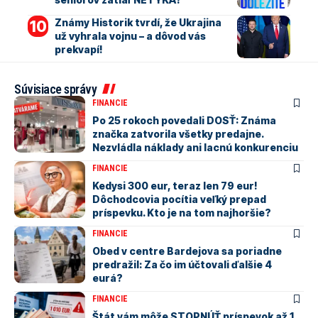
Známy Historik tvrdí, že Ukrajina
už vyhrala vojnu – a dôvod vás
prekvapí!
Súvisiace správy
FINANCIE
Po 25 rokoch povedali DOSŤ: Známa
značka zatvorila všetky predajne.
Nezvládla náklady ani lacnú konkurenciu
FINANCIE
Kedysi 300 eur, teraz len 79 eur!
Dôchodcovia pocítia veľký prepad
príspevku. Kto je na tom najhoršie?
FINANCIE
Obed v centre Bardejova sa poriadne
predražil: Za čo im účtovali ďalšie 4
eurá?
FINANCIE
Štát vám môže STOPNÚŤ príspevok až 1