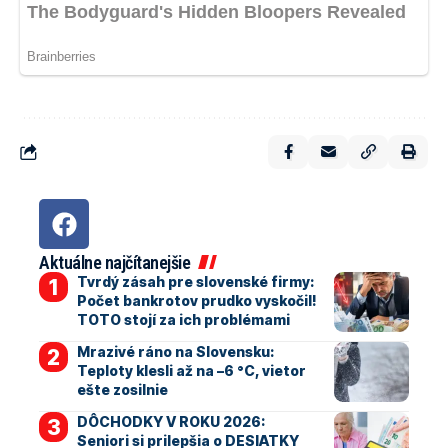
Aktuálne najčítanejšie
Tvrdý zásah pre slovenské firmy:
Počet bankrotov prudko vyskočil!
TOTO stojí za ich problémami
Mrazivé ráno na Slovensku:
Teploty klesli až na –6 °C, vietor
ešte zosilnie
DÔCHODKY V ROKU 2026:
Seniori si prilepšia o DESIATKY