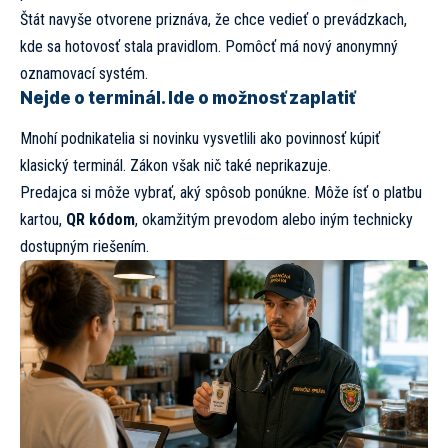
Štát navyše otvorene priznáva, že chce vedieť o prevádzkach,
kde sa hotovosť stala pravidlom. Pomôcť má nový anonymný
oznamovací systém.
Nejde o terminál. Ide o možnosť zaplatiť
Mnohí podnikatelia si novinku vysvetlili ako povinnosť kúpiť
klasický terminál. Zákon však nič také neprikazuje.
Predajca si môže vybrať, aký spôsob ponúkne. Môže ísť o platbu
kartou,
QR kódom
, okamžitým prevodom alebo iným technicky
dostupným riešením.