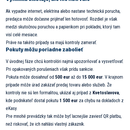
Ak vypadne internet, elektrina alebo nastane technická porucha,
predajca môže dočasne prijímať len hotovosť. Rozdiel je však
medzi skutočnou poruchou a papierikom pri pokladni, ktorý tam
visí celé mesiace.
Práve na takéto prípady sa majú kontroly zamerať.
Pokuty môžu poriadne zabolieť
V úvodnej fáze chcú kontrolóri najmä upozorňovať a vysvetľovať.
Pri opakovaných porušeniach však prídu sankcie.
Pokuta môže dosiahnuť od
500 eur
až do
15 000 eur
. V krajnom
prípade môže úrad zakázať predaj tovaru alebo služieb. Že
kontroly nie sú len formalitou, ukázal aj prípad z
Kvetoslavova
,
kde podnikateľ dostal pokutu
1 500 eur
za chybu na dokladoch z
eKasy.
Pre mnohé prevádzky tak môže byť lacnejšie zaviesť QR platbu,
než riskovať, že ich nahlási vlastný zákazník.