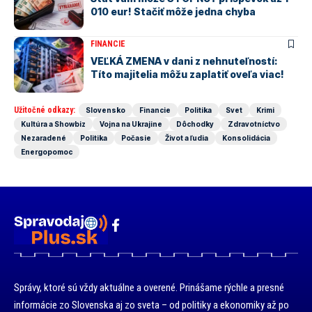
010 eur! Stačiť môže jedna chyba
FINANCIE
VEĽKÁ ZMENA v dani z nehnuteľností:
Títo majitelia môžu zaplatiť oveľa viac!
Užitočné odkazy:
Slovensko
Financie
Politika
Svet
Krimi
Kultúra a Showbiz
Vojna na Ukrajine
Dôchodky
Zdravotníctvo
Nezaradené
Politika
Počasie
Život a ľudia
Konsolidácia
Energopomoc
Správy, ktoré sú vždy aktuálne a overené. Prinášame rýchle a presné
informácie zo Slovenska aj zo sveta – od politiky a ekonomiky až po