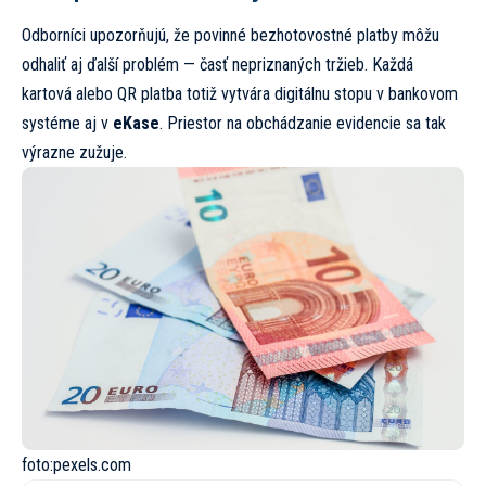
Odborníci upozorňujú, že povinné bezhotovostné platby môžu
odhaliť aj ďalší problém — časť nepriznaných tržieb. Každá
kartová alebo QR platba totiž vytvára digitálnu stopu v bankovom
systéme aj v
eKase
. Priestor na obchádzanie evidencie sa tak
výrazne zužuje.
foto:
pexels.com