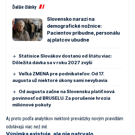
Ďalšie články
Slovensko narazí na
demografické nožnice:
Pacientov pribudne, personálu
aj platcov ubudne
Státisíce Slovákov dostanú od štátu viac:
Dôležitá dávka sa v roku 2027 zvýši
Veľká ZMENA pre podnikateľov: Od 17.
augusta už niektoré úkony sami nevybavia
Od augusta začne na Slovensku platiť nová
povinnosť od BRUSELU. Za porušenie hrozia
miliónové pokuty
Aj preto podľa analytikov niektoré prevádzky novým pravidlám
odolávajú viac než iné.
Výnimka existuje, ale nie natrvalo