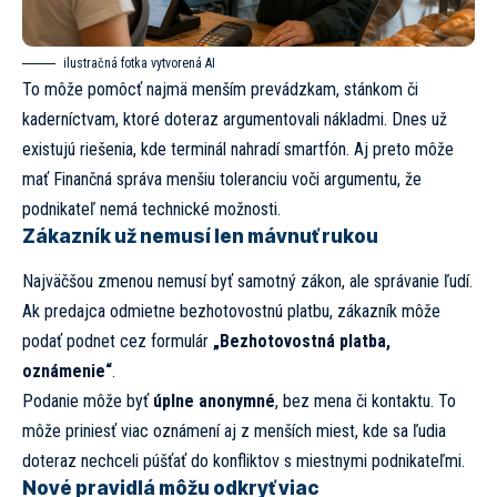
ilustračná fotka vytvorená AI
To môže pomôcť najmä menším prevádzkam, stánkom či
kaderníctvam, ktoré doteraz argumentovali nákladmi. Dnes už
existujú riešenia, kde terminál nahradí smartfón. Aj preto môže
mať Finančná správa menšiu toleranciu voči argumentu, že
podnikateľ nemá technické možnosti.
Zákazník už nemusí len mávnuť rukou
Najväčšou zmenou nemusí byť samotný zákon, ale správanie ľudí.
Ak predajca odmietne bezhotovostnú platbu, zákazník môže
podať podnet cez formulár
„Bezhotovostná platba,
oznámenie“
.
Podanie môže byť
úplne anonymné
, bez mena či kontaktu. To
môže priniesť viac oznámení aj z menších miest, kde sa ľudia
doteraz nechceli púšťať do konfliktov s miestnymi podnikateľmi.
Nové pravidlá môžu odkryť viac