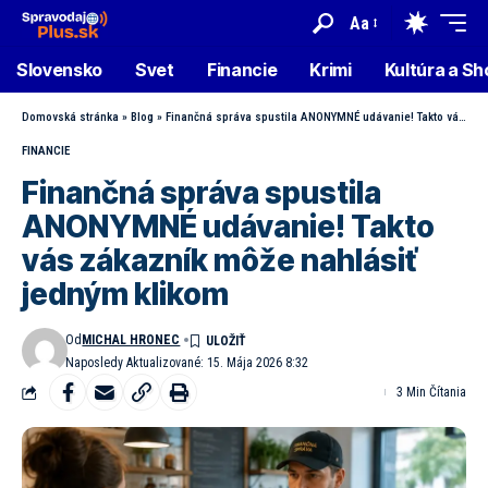
Aa
Slovensko
Svet
Financie
Krimi
Kultúra a S
Domovská stránka
»
Blog
»
Finančná správa spustila ANONYMNÉ udávanie! Takto vás zákazník môže nahlásiť jedným klikom
FINANCIE
Finančná správa spustila
ANONYMNÉ udávanie! Takto
vás zákazník môže nahlásiť
jedným klikom
Od
MICHAL HRONEC
Naposledy Aktualizované: 15. Mája 2026 8:32
3 Min Čítania