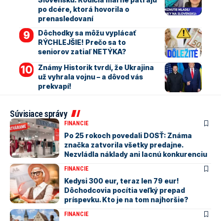
po dcére, ktorá hovorila o
prenasledovaní
Dôchodky sa môžu vyplácať
RÝCHLEJŠIE! Prečo sa to
seniorov zatiaľ NETÝKA?
Známy Historik tvrdí, že Ukrajina
už vyhrala vojnu – a dôvod vás
prekvapí!
Súvisiace správy
FINANCIE
Po 25 rokoch povedali DOSŤ: Známa
značka zatvorila všetky predajne.
Nezvládla náklady ani lacnú konkurenciu
FINANCIE
Kedysi 300 eur, teraz len 79 eur!
Dôchodcovia pocítia veľký prepad
príspevku. Kto je na tom najhoršie?
FINANCIE