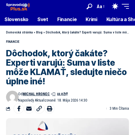
Aa
Slovensko
Svet
Financie
Krimi
Kultúra a S
Domovská stránka
»
Blog
»
Dôchodok, ktorý čakáte? Experti varujú: Suma v liste môže KLAMAŤ, sledujte niečo úplne iné!
FINANCIE
Dôchodok, ktorý čakáte?
Experti varujú: Suma v liste
môže KLAMAŤ, sledujte niečo
úplne iné!
Od
MICHAL HRONEC
Naposledy Aktualizované: 18. Mája 2026 14:30
3 Min Čítania