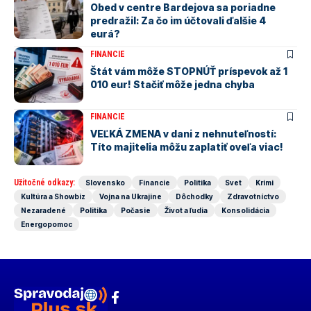
Obed v centre Bardejova sa poriadne
predražil: Za čo im účtovali ďalšie 4
eurá?
FINANCIE
Štát vám môže STOPNÚŤ príspevok až 1
010 eur! Stačiť môže jedna chyba
FINANCIE
VEĽKÁ ZMENA v dani z nehnuteľností:
Títo majitelia môžu zaplatiť oveľa viac!
Užitočné odkazy:
Slovensko
Financie
Politika
Svet
Krimi
Kultúra a Showbiz
Vojna na Ukrajine
Dôchodky
Zdravotníctvo
Nezaradené
Politika
Počasie
Život a ľudia
Konsolidácia
Energopomoc