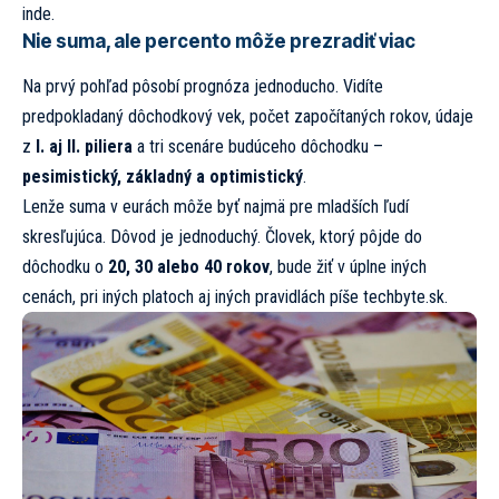
inde.
Nie suma, ale percento môže prezradiť viac
Na prvý pohľad pôsobí prognóza jednoducho. Vidíte
predpokladaný dôchodkový vek, počet započítaných rokov, údaje
z
I. aj II. piliera
a tri scenáre budúceho dôchodku –
pesimistický, základný a optimistický
.
Lenže suma v eurách môže byť najmä pre mladších ľudí
skresľujúca. Dôvod je jednoduchý. Človek, ktorý pôjde do
dôchodku o
20, 30 alebo 40 rokov
, bude žiť v úplne iných
cenách, pri iných platoch aj iných pravidlách píše
techbyte.sk.