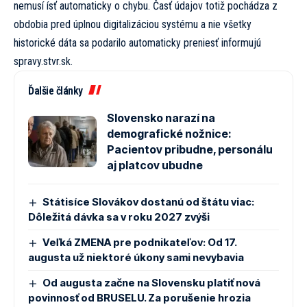
nemusí ísť automaticky o chybu. Časť údajov totiž pochádza z
obdobia pred úplnou digitalizáciou systému a nie všetky
historické dáta sa podarilo automaticky preniesť informujú
spravy.stvr.sk.
Ďalšie články
Slovensko narazí na
demografické nožnice:
Pacientov pribudne, personálu
aj platcov ubudne
Státisíce Slovákov dostanú od štátu viac:
Dôležitá dávka sa v roku 2027 zvýši
Veľká ZMENA pre podnikateľov: Od 17.
augusta už niektoré úkony sami nevybavia
Od augusta začne na Slovensku platiť nová
povinnosť od BRUSELU. Za porušenie hrozia