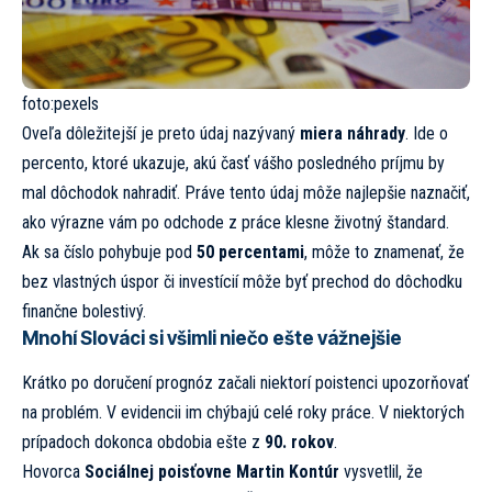
foto:
pexels
Oveľa dôležitejší je preto údaj nazývaný
miera náhrady
. Ide o
percento, ktoré ukazuje, akú časť vášho posledného príjmu by
mal dôchodok nahradiť. Práve tento údaj môže najlepšie naznačiť,
ako výrazne vám po odchode z práce klesne životný štandard.
Ak sa číslo pohybuje pod
50 percentami
, môže to znamenať, že
bez vlastných úspor či investícií môže byť prechod do dôchodku
finančne bolestivý.
Mnohí Slováci si všimli niečo ešte vážnejšie
Krátko po doručení prognóz začali niektorí poistenci upozorňovať
na problém. V evidencii im chýbajú celé roky práce. V niektorých
prípadoch dokonca obdobia ešte z
90. rokov
.
Hovorca
Sociálnej poisťovne Martin Kontúr
vysvetlil, že