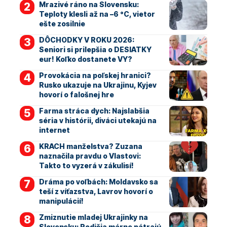
Mrazivé ráno na Slovensku:
Teploty klesli až na –6 °C, vietor
ešte zosilnie
DÔCHODKY V ROKU 2026:
Seniori si prilepšia o DESIATKY
eur! Koľko dostanete VY?
Provokácia na poľskej hranici?
Rusko ukazuje na Ukrajinu, Kyjev
hovorí o falošnej hre
Farma stráca dych: Najslabšia
séria v histórii, diváci utekajú na
internet
KRACH manželstva? Zuzana
naznačila pravdu o Vlastovi:
Takto to vyzerá v zákulisí!
Dráma po voľbách: Moldavsko sa
teší z víťazstva, Lavrov hovorí o
manipulácií!
Zmiznutie mladej Ukrajinky na
Slovensku: Rodičia márne pátrajú