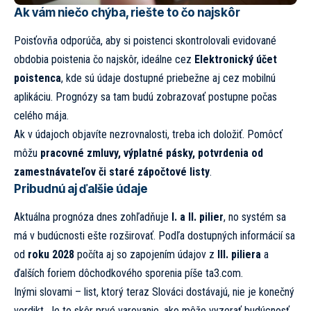
Ak vám niečo chýba, riešte to čo najskôr
Poisťovňa odporúča, aby si poistenci skontrolovali evidované
obdobia poistenia čo najskôr, ideálne cez
Elektronický účet
poistenca
, kde sú údaje dostupné priebežne aj cez mobilnú
aplikáciu. Prognózy sa tam budú zobrazovať postupne počas
celého mája.
Ak v údajoch objavíte nezrovnalosti, treba ich doložiť. Pomôcť
môžu
pracovné zmluvy, výplatné pásky, potvrdenia od
zamestnávateľov či staré zápočtové listy
.
Pribudnú aj ďalšie údaje
Aktuálna prognóza dnes zohľadňuje
I. a II. pilier
, no systém sa
má v budúcnosti ešte rozširovať. Podľa dostupných informácií sa
od
roku 2028
počíta aj so zapojením údajov z
III. piliera
a
ďalších foriem dôchodkového sporenia píše
ta3.com.
Inými slovami – list, ktorý teraz Slováci dostávajú, nie je konečný
verdikt. Je to skôr prvé varovanie, ako môže vyzerať budúcnosť,