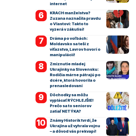
internet
KRACH manželstva?
Zuzana naznačila pravdu
o Vlastovi: Takto to
vyzerá v zákulisí!
Dráma po voľbách:
Moldavsko sa teší z
víťazstva, Lavrov hovorí o
manipulácií!
Zmiznutie mladej
Ukrajinky na Slovensku:
Rodičia márne pátrajú po
dcére, ktorá hovorila o
prenasledovaní
Dôchodky sa môžu
vyplácať RÝCHLEJŠIE!
Prečo sa to seniorov
zatiaľ NETÝKA?
Známy Historik tvrdí, že
Ukrajina už vyhrala vojnu
– a dôvod vás prekvapí!