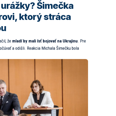
a urážky? Šimečka
ovi, ktorý stráca
ou
čil, že
mladí by mali ísť bojovať na Ukrajinu
. Pre
počúvať a odišli. Reakcia Michala Šimečku bola