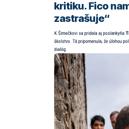
kritiku. Fico na
zastrašuje“
K Šimečkovi sa pridala aj poslankyňa
T
školstvo. Tá pripomenula, že úlohou poli
dialóg.