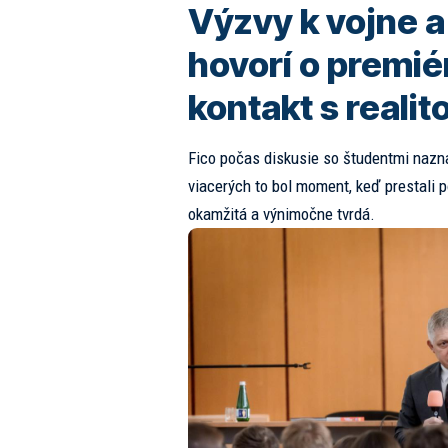
Výzvy k vojne 
hovorí o premiér
kontakt s realit
Fico počas diskusie so študentmi nazna
viacerých to bol moment, keď prestali 
okamžitá a výnimočne tvrdá.