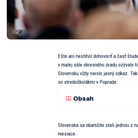
Ešte ani nestihol dohovoriť a časť štud
v malej sále okresného úradu ozývalo t
Slovensku vždy nieslo jasný odkaz. Tak
so stredoškolákmi v Poprade.
Obsah
Slovenska sa okamžite stali jednou z na
mesiace.