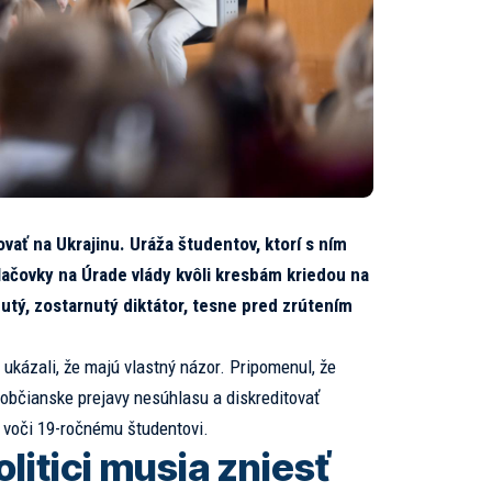
vať na Ukrajinu. Uráža študentov, ktorí s ním
lačovky na Úrade vlády kvôli kresbám kriedou na
nutý, zostarnutý diktátor, tesne pred zrútením
ukázali, že majú vlastný názor. Pripomenul, že
občianske prejavy nesúhlasu a diskreditovať
ie voči 19-ročnému študentovi.
litici musia zniesť