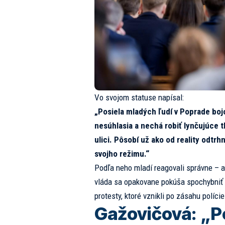
Vo svojom statuse napísal:
„Posiela mladých ľudí v Poprade bojo
nesúhlasia a nechá robiť lynčujúce t
ulici. Pôsobí už ako od reality odtrh
svojho režimu.“
Podľa neho mladí reagovali správne – a 
vláda sa opakovane pokúša spochybniť 
protesty, ktoré vznikli po zásahu políc
Gažovičová: „Po