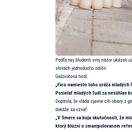
Podľa nej študenti svoj názor ukázali už
slovách jednoducho odišli.
Gažovičová tvrdí:
„Fico namiesto toho uráža mladých ľu
Posielať mladých ľudí za nesúhlas bo
Doplnila, že vláda zjavne cíti obavy z g
dokáže sa ozvať:
„V Smere sa boja skutočnosti, že ml
ktorý blúzni o zmanipulovanom refer