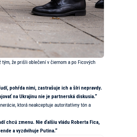
 tým, že prišli oblečení v čiernom a po Ficových
dí, pohŕda nimi, zastrašuje ich a šíri nepravdy.
jovať na Ukrajinu nie je partnerská diskusia.“
enerácie, ktorá neakceptuje autoritatívny tón a
adí chcú zmenu. Nie ďalšiu vládu Roberta Fica,
ende a vyzdvihuje Putina.“