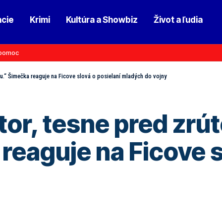
ncie
Krimi
Kultúra a Showbiz
Život a ľudia
pomoc
mu.“ Šimečka reaguje na Ficove slová o posielaní mladých do vojny
tor, tesne pred zrú
reaguje na Ficove s