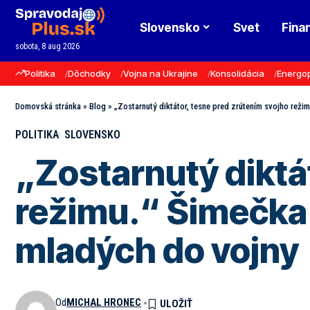
Slovensko
Svet
Fina
sobota, 8 aug 2026
Politika
Dôchodky
Vojna na Ukrajine
Konsolidácia
Energo
Domovská stránka
»
Blog
»
„Zostarnutý diktátor, tesne pred zrútením svojho reži
POLITIKA
SLOVENSKO
„Zostarnutý diktá
režimu.“ Šimečka 
mladých do vojny
Od
MICHAL HRONEC