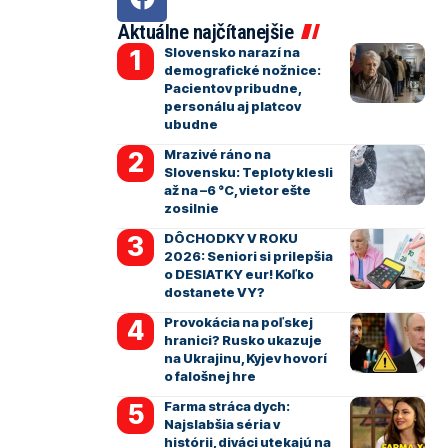
Aktuálne najčítanejšie
Slovensko narazí na
demografické nožnice:
Pacientov pribudne,
personálu aj platcov
ubudne
Mrazivé ráno na
Slovensku: Teploty klesli
až na –6 °C, vietor ešte
zosilnie
DÔCHODKY V ROKU
2026: Seniori si prilepšia
o DESIATKY eur! Koľko
dostanete VY?
Provokácia na poľskej
hranici? Rusko ukazuje
na Ukrajinu, Kyjev hovorí
o falošnej hre
Farma stráca dych:
Najslabšia séria v
histórii, diváci utekajú na