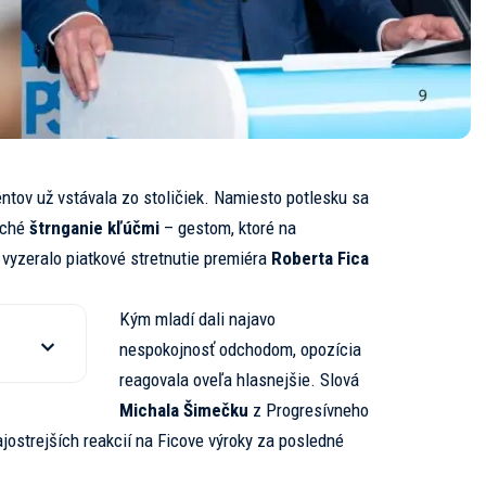
entov už vstávala zo stoličiek. Namiesto potlesku sa
iché
štrnganie kľúčmi
– gestom, ktoré na
 vyzeralo piatkové stretnutie premiéra
Roberta Fica
Kým mladí dali najavo
nespokojnosť odchodom, opozícia
reagovala oveľa hlasnejšie. Slová
Michala Šimečku
z Progresívneho
jostrejších reakcií na Ficove výroky za posledné