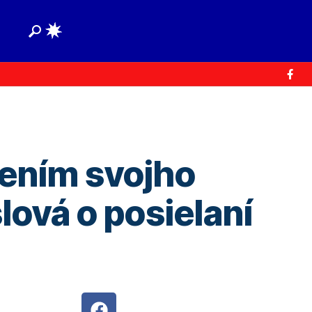
tením svojho
lová o posielaní