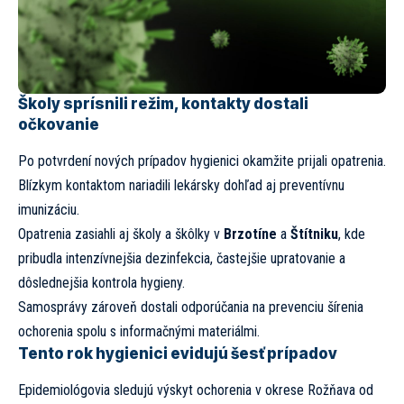
Školy sprísnili režim, kontakty dostali
očkovanie
Po potvrdení nových prípadov hygienici okamžite prijali opatrenia.
Blízkym kontaktom nariadili lekársky dohľad aj preventívnu
imunizáciu.
Opatrenia zasiahli aj školy a škôlky v
Brzotíne
a
Štítniku
, kde
pribudla intenzívnejšia dezinfekcia, častejšie upratovanie a
dôslednejšia kontrola hygieny.
Samosprávy zároveň dostali odporúčania na prevenciu šírenia
ochorenia spolu s informačnými materiálmi.
Tento rok hygienici evidujú šesť prípadov
Epidemiológovia sledujú výskyt ochorenia v okrese Rožňava od