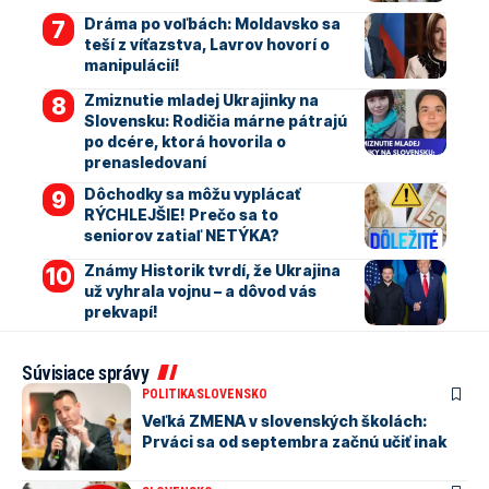
Dráma po voľbách: Moldavsko sa
teší z víťazstva, Lavrov hovorí o
manipulácií!
Zmiznutie mladej Ukrajinky na
Slovensku: Rodičia márne pátrajú
po dcére, ktorá hovorila o
prenasledovaní
Dôchodky sa môžu vyplácať
RÝCHLEJŠIE! Prečo sa to
seniorov zatiaľ NETÝKA?
Známy Historik tvrdí, že Ukrajina
už vyhrala vojnu – a dôvod vás
prekvapí!
Súvisiace správy
POLITIKA
SLOVENSKO
Veľká ZMENA v slovenských školách:
Prváci sa od septembra začnú učiť inak