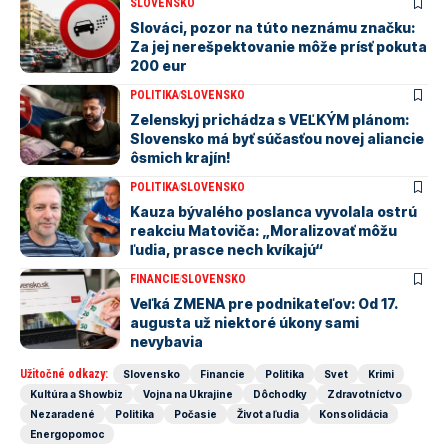
SLOVENSKO
Slováci, pozor na túto neznámu značku:
Za jej nerešpektovanie môže prísť pokuta
200 eur
POLITIKA
SLOVENSKO
Zelenskyj prichádza s VEĽKÝM plánom:
Slovensko má byť súčasťou novej aliancie
ôsmich krajín!
POLITIKA
SLOVENSKO
Kauza bývalého poslanca vyvolala ostrú
reakciu Matoviča: „Moralizovať môžu
ľudia, prasce nech kvíkajú“
FINANCIE
SLOVENSKO
Veľká ZMENA pre podnikateľov: Od 17.
augusta už niektoré úkony sami
nevybavia
Užitočné odkazy:
Slovensko
Financie
Politika
Svet
Krimi
Kultúra a Showbiz
Vojna na Ukrajine
Dôchodky
Zdravotníctvo
Nezaradené
Politika
Počasie
Život a ľudia
Konsolidácia
Energopomoc