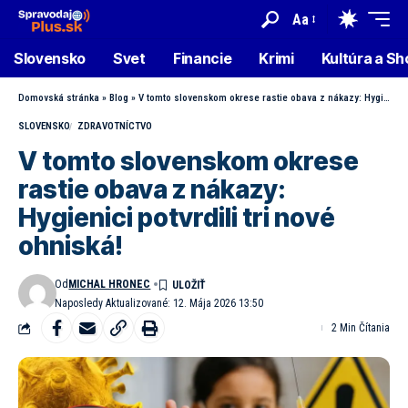
Aa
Slovensko
Svet
Financie
Krimi
Kultúra a S
Domovská stránka
»
Blog
»
V tomto slovenskom okrese rastie obava z nákazy: Hygienici potvrdili tri nové ohniská!
SLOVENSKO
ZDRAVOTNÍCTVO
V tomto slovenskom okrese
rastie obava z nákazy:
Hygienici potvrdili tri nové
ohniská!
Od
MICHAL HRONEC
Naposledy Aktualizované: 12. Mája 2026 13:50
2 Min Čítania