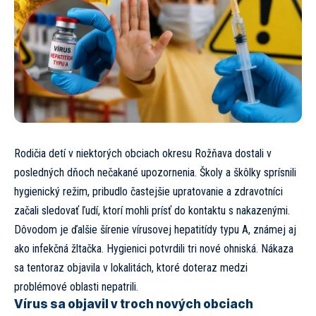
Rodičia detí v niektorých obciach okresu Rožňava dostali v
posledných dňoch nečakané upozornenia. Školy a škôlky sprísnili
hygienický režim, pribudlo častejšie upratovanie a zdravotníci
začali sledovať ľudí, ktorí mohli prísť do kontaktu s nakazenými.
Dôvodom je ďalšie šírenie vírusovej hepatitídy typu A, známej aj
ako infekčná žltačka. Hygienici potvrdili tri nové ohniská. Nákaza
sa tentoraz objavila v lokalitách, ktoré doteraz medzi
problémové oblasti nepatrili.
Vírus sa objavil v troch nových obciach