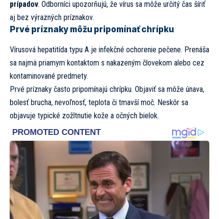
prípadov
. Odborníci upozorňujú, že vírus sa môže určitý čas šíriť
aj bez výrazných príznakov.
Prvé príznaky môžu pripomínať chrípku
Vírusová hepatitída typu A je infekčné ochorenie pečene. Prenáša
sa najmä priamym kontaktom s nakazeným človekom alebo cez
kontaminované predmety.
Prvé príznaky často pripomínajú chrípku. Objaviť sa môže únava,
bolesť brucha, nevoľnosť, teplota či tmavší moč. Neskôr sa
objavuje typické zožltnutie kože a očných bielok.