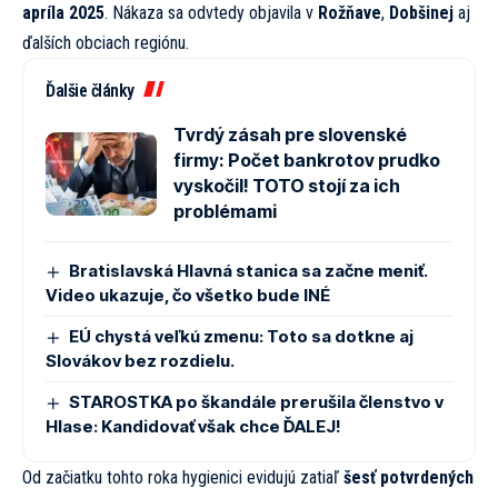
apríla 2025
. Nákaza sa odvtedy objavila v
Rožňave
,
Dobšinej
aj
ďalších obciach regiónu.
Ďalšie články
Tvrdý zásah pre slovenské
firmy: Počet bankrotov prudko
vyskočil! TOTO stojí za ich
problémami
Bratislavská Hlavná stanica sa začne meniť.
Video ukazuje, čo všetko bude INÉ
EÚ chystá veľkú zmenu: Toto sa dotkne aj
Slovákov bez rozdielu.
STAROSTKA po škandále prerušila členstvo v
Hlase: Kandidovať však chce ĎALEJ!
Od začiatku tohto roka hygienici evidujú zatiaľ
šesť potvrdených