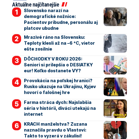
Aktuálne najčítanejšie
Slovensko narazí na
demografické nožnice:
Pacientov pribudne, personálu aj
platcov ubudne
Mrazivé ráno na Slovensku:
Teploty klesli až na –6 °C, vietor
ešte zosilnie
DÔCHODKY V ROKU 2026:
Seniori si prilepšia o DESIATKY
eur! Koľko dostanete VY?
Provokácia na poľskej hranici?
Rusko ukazuje na Ukrajinu, Kyjev
hovorí o falošnej hre
Farma stráca dych: Najslabšia
séria v histórii, diváci utekajú na
internet
KRACH manželstva? Zuzana
naznačila pravdu o Vlastovi:
Takto to vyzerá v zákulisí!