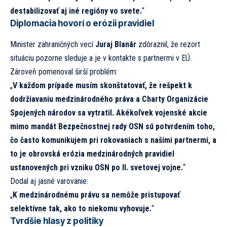
destabilizovať aj iné regióny vo svete.
“
Diplomacia hovorí o erózii pravidiel
Minister zahraničných vecí
Juraj Blanár
zdôraznil, že rezort
situáciu pozorne sleduje a je v kontakte s partnermi v EÚ.
Zároveň pomenoval širší problém:
„
V každom prípade musím skonštatovať, že rešpekt k
dodržiavaniu medzinárodného práva a Charty Organizácie
Spojených národov sa vytratil. Akékoľvek vojenské akcie
mimo mandát Bezpečnostnej rady OSN sú potvrdením toho,
čo často komunikujem pri rokovaniach s našimi partnermi, a
to je obrovská erózia medzinárodných pravidiel
ustanovených pri vzniku OSN po II. svetovej vojne.
“
Dodal aj jasné varovanie:
„
K medzinárodnému právu sa nemôže pristupovať
selektívne tak, ako to niekomu vyhovuje.
“
Tvrdšie hlasy z politiky