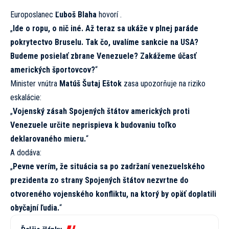
Europoslanec
Ľuboš Blaha
hovorí .
„
Ide o ropu, o nič iné. Až teraz sa ukáže v plnej paráde
pokrytectvo Bruselu. Tak čo, uvalíme sankcie na USA?
Budeme posielať zbrane Venezuele? Zakážeme účasť
amerických športovcov?
“
Minister vnútra
Matúš Šutaj Eštok
zasa upozorňuje na riziko
eskalácie:
„
Vojenský zásah Spojených štátov amerických proti
Venezuele určite neprispieva k budovaniu toľko
deklarovaného mieru.
“
A dodáva:
„
Pevne verím, že situácia sa po zadržaní venezuelského
prezidenta zo strany Spojených štátov nezvrtne do
otvoreného vojenského konfliktu, na ktorý by opäť doplatili
obyčajní ľudia.
“