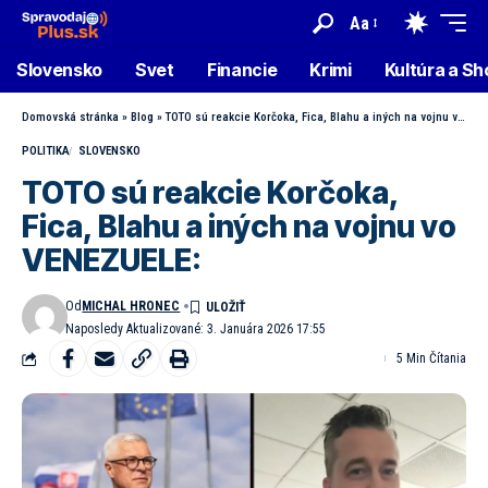
Aa
Slovensko
Svet
Financie
Krimi
Kultúra a S
Domovská stránka
»
Blog
»
TOTO sú reakcie Korčoka, Fica, Blahu a iných na vojnu vo VENEZUELE:
POLITIKA
SLOVENSKO
TOTO sú reakcie Korčoka,
Fica, Blahu a iných na vojnu vo
VENEZUELE:
Od
MICHAL HRONEC
Naposledy Aktualizované: 3. Januára 2026 17:55
5 Min Čítania