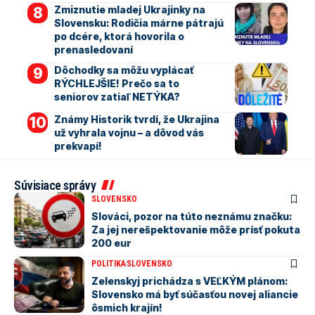
Zmiznutie mladej Ukrajinky na
Slovensku: Rodičia márne pátrajú
po dcére, ktorá hovorila o
prenasledovaní
Dôchodky sa môžu vyplácať
RÝCHLEJŠIE! Prečo sa to
seniorov zatiaľ NETÝKA?
Známy Historik tvrdí, že Ukrajina
už vyhrala vojnu – a dôvod vás
prekvapí!
Súvisiace správy
SLOVENSKO
Slováci, pozor na túto neznámu značku:
Za jej nerešpektovanie môže prísť pokuta
200 eur
POLITIKA
SLOVENSKO
Zelenskyj prichádza s VEĽKÝM plánom:
Slovensko má byť súčasťou novej aliancie
ôsmich krajín!