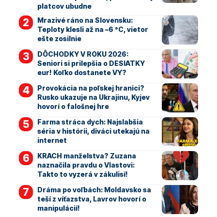
platcov ubudne
Mrazivé ráno na Slovensku:
Teploty klesli až na –6 °C, vietor
ešte zosilnie
DÔCHODKY V ROKU 2026:
Seniori si prilepšia o DESIATKY
eur! Koľko dostanete VY?
Provokácia na poľskej hranici?
Rusko ukazuje na Ukrajinu, Kyjev
hovorí o falošnej hre
Farma stráca dych: Najslabšia
séria v histórii, diváci utekajú na
internet
KRACH manželstva? Zuzana
naznačila pravdu o Vlastovi:
Takto to vyzerá v zákulisí!
Dráma po voľbách: Moldavsko sa
teší z víťazstva, Lavrov hovorí o
manipulácií!