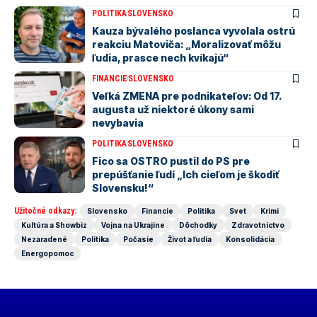
POLITIKA
SLOVENSKO
Kauza bývalého poslanca vyvolala ostrú
reakciu Matoviča: „Moralizovať môžu
ľudia, prasce nech kvíkajú“
FINANCIE
SLOVENSKO
Veľká ZMENA pre podnikateľov: Od 17.
augusta už niektoré úkony sami
nevybavia
POLITIKA
SLOVENSKO
Fico sa OSTRO pustil do PS pre
prepúšťanie ľudí „Ich cieľom je škodiť
Slovensku!“
Užitočné odkazy:
Slovensko
Financie
Politika
Svet
Krimi
Kultúra a Showbiz
Vojna na Ukrajine
Dôchodky
Zdravotníctvo
Nezaradené
Politika
Počasie
Život a ľudia
Konsolidácia
Energopomoc