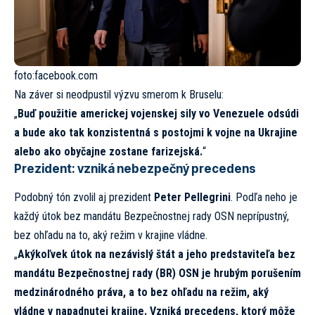
foto:
facebook.com
Na záver si neodpustil výzvu smerom k Bruselu:
„
Buď použitie americkej vojenskej sily vo Venezuele odsúdi
a bude ako tak konzistentná s postojmi k vojne na Ukrajine
alebo ako obyčajne zostane farizejská.
“
Prezident: vzniká nebezpečný precedens
Podobný tón zvolil aj prezident
Peter Pellegrini
. Podľa neho je
každý útok bez mandátu Bezpečnostnej rady OSN neprípustný,
bez ohľadu na to, aký režim v krajine vládne.
„
Akýkoľvek útok na nezávislý štát a jeho predstaviteľa bez
mandátu Bezpečnostnej rady (BR) OSN je hrubým porušením
medzinárodného práva, a to bez ohľadu na režim, aký
vládne v napadnutej krajine. Vzniká precedens, ktorý môže