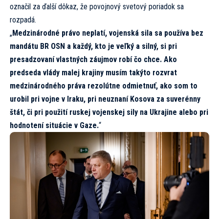
označil za ďalší dôkaz, že povojnový svetový poriadok sa
rozpadá.
„
Medzinárodné právo neplatí, vojenská sila sa používa bez
mandátu BR OSN a každý, kto je veľký a silný, si pri
presadzovaní vlastných záujmov robí čo chce. Ako
predseda vlády malej krajiny musím takýto rozvrat
medzinárodného práva rezolútne odmietnuť, ako som to
urobil pri vojne v Iraku, pri neuznaní Kosova za suverénny
štát, či pri použití ruskej vojenskej sily na Ukrajine alebo pri
hodnotení situácie v Gaze.
“