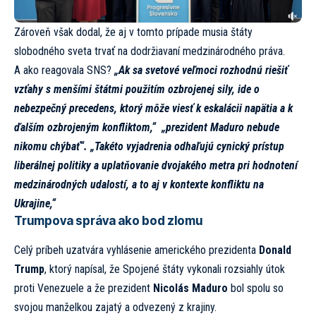
Zároveň však dodal, že aj v tomto prípade musia štáty
slobodného sveta trvať na dodržiavaní medzinárodného práva.
A ako reagovala SNS?
„Ak sa svetové veľmoci rozhodnú riešiť
vzťahy s menšími štátmi použitím ozbrojenej sily, ide o
nebezpečný precedens, ktorý môže viesť k eskalácii napätia a k
ďalším ozbrojeným konfliktom,“
„prezident Maduro nebude
nikomu chýbať“. „Takéto vyjadrenia odhaľujú cynický prístup
liberálnej politiky a uplatňovanie dvojakého metra pri hodnotení
medzinárodných udalostí, a to aj v kontexte konfliktu na
Ukrajine,“
Trumpova správa ako bod zlomu
Celý príbeh uzatvára vyhlásenie amerického prezidenta
Donald
Trump
, ktorý napísal, že Spojené štáty vykonali rozsiahly útok
proti Venezuele a že prezident
Nicolás Maduro
bol spolu so
svojou manželkou zajatý a odvezený z krajiny.