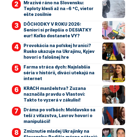
Mrazivé ráno na Slovensku:
Teploty klesli až na –6 °C, vietor
ešte zosilnie
DÔCHODKY V ROKU 2026:
Seniori si prilepšia o DESIATKY
eur! Koľko dostanete VY?
Provokácia na poľskej hranici?
Rusko ukazuje na Ukrajinu, Kyjev
hovorí o falošnej hre
Farma stráca dych: Najslabšia
séria v histórii, diváci utekajú na
internet
KRACH manželstva? Zuzana
naznačila pravdu o Vlastovi:
Takto to vyzerá v zákulisí!
Dráma po voľbách: Moldavsko sa
teší z víťazstva, Lavrov hovorí o
manipulácií!
Zmiznutie mladej Ukrajinky na
Slovensku: Rodičia márne pátrajú