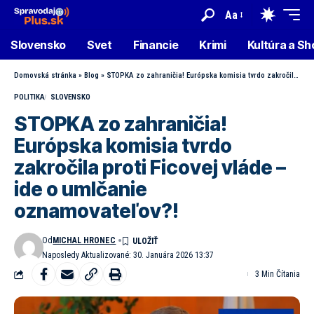
Aa
Slovensko
Svet
Financie
Krimi
Kultúra a S
Domovská stránka
»
Blog
»
STOPKA zo zahraničia! Európska komisia tvrdo zakročila proti Ficovej vláde – ide o umlčanie oznamovateľov?!
POLITIKA
SLOVENSKO
STOPKA zo zahraničia!
Európska komisia tvrdo
zakročila proti Ficovej vláde –
ide o umlčanie
oznamovateľov?!
Od
MICHAL HRONEC
Naposledy Aktualizované: 30. Januára 2026 13:37
3 Min Čítania