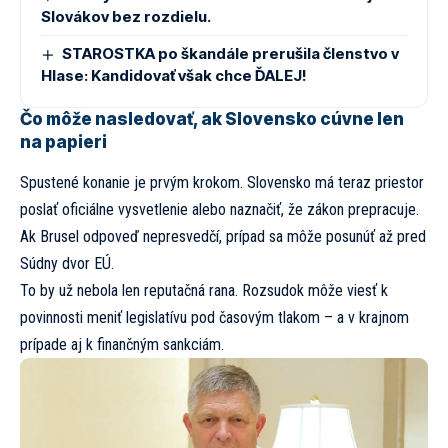
Slovákov bez rozdielu.
STAROSTKA po škandále prerušila členstvo v
Hlase: Kandidovať však chce ĎALEJ!
Čo môže nasledovať, ak Slovensko cúvne len
na papieri
Spustené konanie je prvým krokom. Slovensko má teraz priestor
poslať oficiálne vysvetlenie alebo naznačiť, že zákon prepracuje.
Ak Brusel odpoveď nepresvedčí, prípad sa môže posunúť až pred
Súdny dvor EÚ.
To by už nebola len reputačná rana. Rozsudok môže viesť k
povinnosti meniť legislatívu pod časovým tlakom – a v krajnom
prípade aj k finančným sankciám.