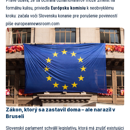
Práve obava, že sa ochrana oznamovateľov môže zmeniť na
formálnu kulisu, priviedla
Európsku komisiu
k neobvyklému
kroku: začala voči Slovensku konanie pre porušenie povinností
píše
europeannewsroom.com
Zákon, ktorý sa zastavil doma – ale narazil v
Bruseli
Slovenský parlament schválil legislatívu, ktorá má zrušiť existujúci