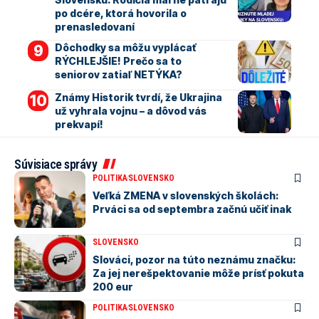
po dcére, ktorá hovorila o
prenasledovaní
Dôchodky sa môžu vyplácať
RÝCHLEJŠIE! Prečo sa to
seniorov zatiaľ NETÝKA?
Známy Historik tvrdí, že Ukrajina
už vyhrala vojnu – a dôvod vás
prekvapí!
Súvisiace správy
POLITIKA
SLOVENSKO
Veľká ZMENA v slovenských školách:
Prváci sa od septembra začnú učiť inak
SLOVENSKO
Slováci, pozor na túto neznámu značku:
Za jej nerešpektovanie môže prísť pokuta
200 eur
POLITIKA
SLOVENSKO