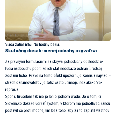
Vláda zatiaľ mlčí. No hodiny bežia.
Skutočný dosah: menej odvahy ozývať sa
Za právnymi formuláciami sa skrýva jednoduchý dôsledok: ak
ľudia nadobudnú pocit, že ich štát nedokáže ochrániť, radšej
zostanú ticho. Práve na tento efekt upozorňuje Komisia najviac –
strach oznamovateľov je totiž často účinnejší než akákoľvek
represia.
Spor s Bruselom tak nie je len o jednom úrade. Je o tom, či
Slovensko dokáže udržať systém, v ktorom má jednotlivec šancu
postaviť sa proti mocnejším bez toho, aby za to zaplatil vlastnou