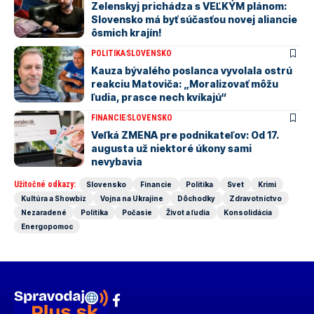
Zelenskyj prichádza s VEĽKÝM plánom:
Slovensko má byť súčasťou novej aliancie
ôsmich krajín!
POLITIKA
SLOVENSKO
Kauza bývalého poslanca vyvolala ostrú
reakciu Matoviča: „Moralizovať môžu
ľudia, prasce nech kvíkajú“
FINANCIE
SLOVENSKO
Veľká ZMENA pre podnikateľov: Od 17.
augusta už niektoré úkony sami
nevybavia
Užitočné odkazy:
Slovensko
Financie
Politika
Svet
Krimi
Kultúra a Showbiz
Vojna na Ukrajine
Dôchodky
Zdravotníctvo
Nezaradené
Politika
Počasie
Život a ľudia
Konsolidácia
Energopomoc