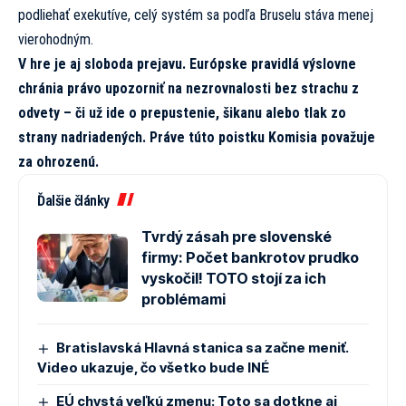
podliehať exekutíve, celý systém sa podľa Bruselu stáva menej
vierohodným.
V hre je aj sloboda prejavu. Európske pravidlá výslovne
chránia právo upozorniť na nezrovnalosti bez strachu z
odvety – či už ide o prepustenie, šikanu alebo tlak zo
strany nadriadených. Práve túto poistku Komisia považuje
za ohrozenú.
Ďalšie články
Tvrdý zásah pre slovenské
firmy: Počet bankrotov prudko
vyskočil! TOTO stojí za ich
problémami
Bratislavská Hlavná stanica sa začne meniť.
Video ukazuje, čo všetko bude INÉ
EÚ chystá veľkú zmenu: Toto sa dotkne aj