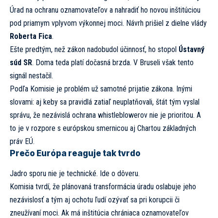
Úrad na ochranu oznamovateľov a nahradiť ho novou inštitúciou
pod priamym vplyvom výkonnej moci. Návrh prišiel z dielne vlády
Roberta Fica
.
Ešte predtým, než zákon nadobudol účinnosť, ho stopol
Ústavný
súd SR
. Doma teda platí dočasná brzda. V Bruseli však tento
signál nestačil.
Podľa Komisie je problém už samotné prijatie zákona. Inými
slovami: aj keby sa pravidlá zatiaľ neuplatňovali, štát tým vyslal
správu, že nezávislá ochrana whistleblowerov nie je prioritou. A
to je v rozpore s európskou smernicou aj Chartou základných
práv EÚ.
Prečo Európa reaguje tak tvrdo
Jadro sporu nie je technické. Ide o dôveru.
Komisia tvrdí, že plánovaná transformácia úradu oslabuje jeho
nezávislosť a tým aj ochotu ľudí ozývať sa pri korupcii či
zneužívaní moci. Ak má inštitúcia chrániaca oznamovateľov