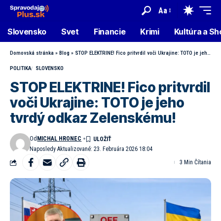
Aa
Slovensko
Svet
Financie
Krimi
Kultúra a S
Domovská stránka
»
Blog
»
STOP ELEKTRINE! Fico pritvrdil voči Ukrajine: TOTO je jeho tvrdý odkaz Zelenskému!
POLITIKA
SLOVENSKO
STOP ELEKTRINE! Fico pritvrdil
voči Ukrajine: TOTO je jeho
tvrdý odkaz Zelenskému!
Od
MICHAL HRONEC
Naposledy Aktualizované: 23. Februára 2026 18:04
3 Min Čítania