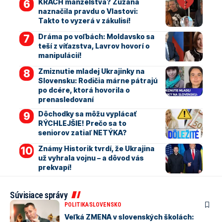
KRACH manželstva? Zuzana
naznačila pravdu o Vlastovi:
Takto to vyzerá v zákulisí!
Dráma po voľbách: Moldavsko sa
teší z víťazstva, Lavrov hovorí o
manipulácií!
Zmiznutie mladej Ukrajinky na
Slovensku: Rodičia márne pátrajú
po dcére, ktorá hovorila o
prenasledovaní
Dôchodky sa môžu vyplácať
RÝCHLEJŠIE! Prečo sa to
seniorov zatiaľ NETÝKA?
Známy Historik tvrdí, že Ukrajina
už vyhrala vojnu – a dôvod vás
prekvapí!
Súvisiace správy
POLITIKA
SLOVENSKO
Veľká ZMENA v slovenských školách: