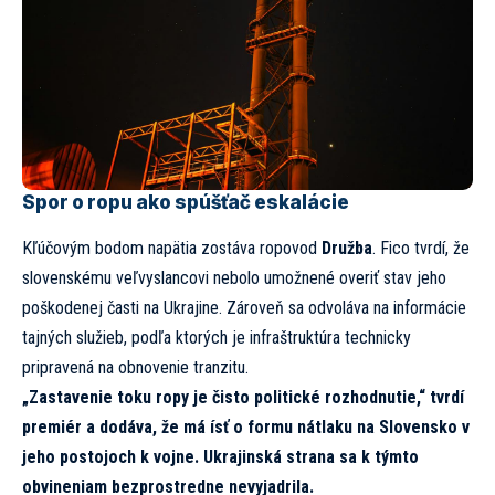
Spor o ropu ako spúšťač eskalácie
Kľúčovým bodom napätia zostáva ropovod
Družba
. Fico tvrdí, že
slovenskému veľvyslancovi nebolo umožnené overiť stav jeho
poškodenej časti na Ukrajine. Zároveň sa odvoláva na informácie
tajných služieb, podľa ktorých je infraštruktúra technicky
pripravená na obnovenie tranzitu.
„Zastavenie toku ropy je čisto politické rozhodnutie,“ tvrdí
premiér a dodáva, že má ísť o formu nátlaku na Slovensko v
jeho postojoch k vojne. Ukrajinská strana sa k týmto
obvineniam bezprostredne nevyjadrila.