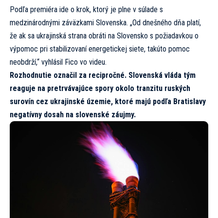
Podľa premiéra ide o krok, ktorý je plne v súlade s
medzinárodnými záväzkami Slovenska. „Od dnešného dňa platí,
že ak sa ukrajinská strana obráti na Slovensko s požiadavkou o
výpomoc pri stabilizovaní energetickej siete, takúto pomoc
neobdrží,“ vyhlásil Fico vo videu.
Rozhodnutie označil za recipročné. Slovenská vláda tým
reaguje na pretrvávajúce spory okolo tranzitu ruských
surovín cez ukrajinské územie, ktoré majú podľa Bratislavy
negatívny dosah na slovenské záujmy.