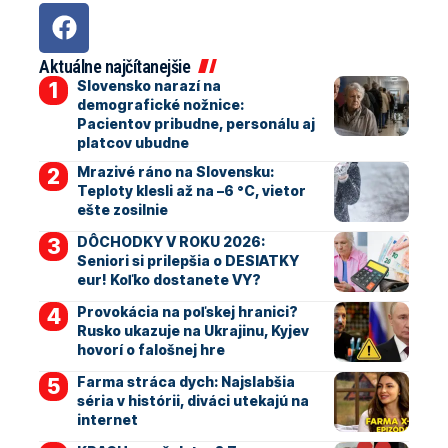
Aktuálne najčítanejšie
Slovensko narazí na
demografické nožnice:
Pacientov pribudne, personálu aj
platcov ubudne
Mrazivé ráno na Slovensku:
Teploty klesli až na –6 °C, vietor
ešte zosilnie
DÔCHODKY V ROKU 2026:
Seniori si prilepšia o DESIATKY
eur! Koľko dostanete VY?
Provokácia na poľskej hranici?
Rusko ukazuje na Ukrajinu, Kyjev
hovorí o falošnej hre
Farma stráca dych: Najslabšia
séria v histórii, diváci utekajú na
internet