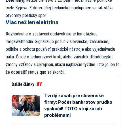
Zelenskyj
, keďže členstvo v EÚ patrí medzi hlavné politické
ciele Kyjeva. Z doterajšej technickej spolupráce sa tak stáva
otvorený politický spor.
Viac než len elektrina
Rozhodnutie o zastavení dodávok nie je len otázkou
megawatthodín. Signalizuje posun v slovenskej zahraničnej
politike a ochotu používať praktické nástroje ako vyjednávaciu
páku. Či ide o jednorazový krok, alebo začiatok dlhodobejšej
zmeny vzťahov s Ukrajinou, ukážu najbližšie týždne. Isté je len to,
že doterajší status quo sa skončil.
Ďalšie články
Tvrdý zásah pre slovenské
firmy: Počet bankrotov prudko
vyskočil! TOTO stojí za ich
problémami