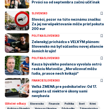
Prváci sa od septembra začnú učiť inak
SLOVENSKO
Slováci, pozor na túto neznámu značku:
Za jej nerešpektovanie môže prísť pokuta
200 eur
POLITIKA
SLOVENSKO
Zelenskyj prichádza s VEĽKÝM plánom:
Slovensko má byť súčasťou novej aliancie
ôsmich krajín!
POLITIKA
SLOVENSKO
Kauza bývalého poslanca vyvolala ostrú
reakciu Matoviča: „Moralizovať môžu
ľudia, prasce nech kvíkajú“
FINANCIE
SLOVENSKO
Veľká ZMENA pre podnikateľov: Od 17.
augusta už niektoré úkony sami
nevybavia
Užitočné odkazy:
Slovensko
Financie
Politika
Svet
Krimi
Kultúra a Showbiz
Vojna na Ukrajine
Dôchodky
Zdravotníctvo