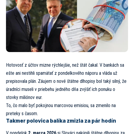
Hotovosť z účtov mizne rýchlejšie, než štát čakal. V bankách sa
ešte ani nestihli spamätať z pondelkového náporu a vláda už
prepisovala plán. Záujem o nové štátne dlhopisy bol taký silný, že
úradníci museli v priebehu jedného dňa zvýšiť ich ponuku o
stovky miliónov eur.
To, čo malo byť pokojnou marcovou emisiou, sa zmenilo na
preteky s časom.
Takmer polovica balíka zmizla za pár hodín
V pondelok
2. marca 2026
si Slováci nakúpili štátne dlhopisy za