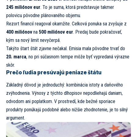
245 miliónov eur
. To je suma, ktorá predstavuje takmer
polovicu pôvodne plánovaného objemu.
Rezort financií reagoval okamžite. Celková ponuka sa zvyšuje z
400 miliónov
na
500 miliónov eur
. Predaj bude pokračovať,
kým sa nový limit nevyčerpá.
Takýto štart štát zjavne nečakal. Emisia mala pôvodne trvať do
20. marca
, no pri súčasnom tempe môže byť vypredaná výrazne
skôr.
Prečo ľudia presúvajú peniaze štátu
Základný dôvod je jednoduchý: kombinácia istoty a daňového
zvýhodnenia. Výnosy z týchto dlhopisov nepodliehajú daniam,
odvodom ani poplatkom. V prostredí, kde bežné sporiace
produkty ponúkajú podobné alebo nižšie zhodnotenie, je to silný
argument.