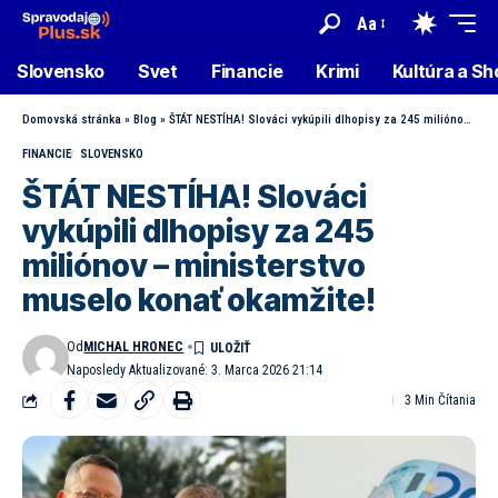
Aa
Slovensko
Svet
Financie
Krimi
Kultúra a S
Domovská stránka
»
Blog
»
ŠTÁT NESTÍHA! Slováci vykúpili dlhopisy za 245 miliónov – ministerstvo muselo konať okamžite!
FINANCIE
SLOVENSKO
ŠTÁT NESTÍHA! Slováci
vykúpili dlhopisy za 245
miliónov – ministerstvo
muselo konať okamžite!
Od
MICHAL HRONEC
Naposledy Aktualizované: 3. Marca 2026 21:14
3 Min Čítania