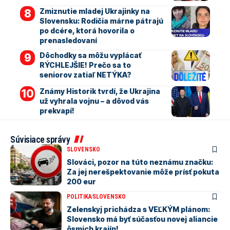
Zmiznutie mladej Ukrajinky na
Slovensku: Rodičia márne pátrajú
po dcére, ktorá hovorila o
prenasledovaní
Dôchodky sa môžu vyplácať
RÝCHLEJŠIE! Prečo sa to
seniorov zatiaľ NETÝKA?
Známy Historik tvrdí, že Ukrajina
už vyhrala vojnu – a dôvod vás
prekvapí!
Súvisiace správy
SLOVENSKO
Slováci, pozor na túto neznámu značku:
Za jej nerešpektovanie môže prísť pokuta
200 eur
POLITIKA
SLOVENSKO
Zelenskyj prichádza s VEĽKÝM plánom:
Slovensko má byť súčasťou novej aliancie
ôsmich krajín!