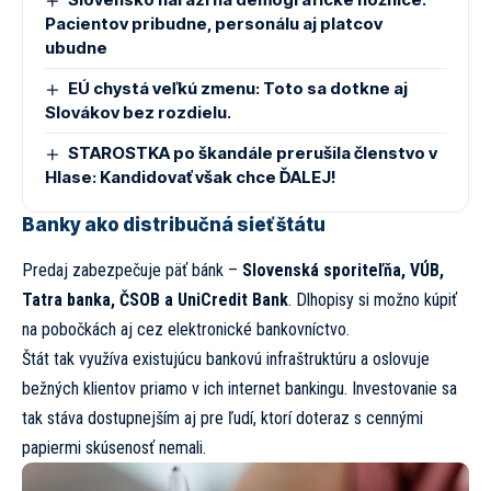
Pacientov pribudne, personálu aj platcov
ubudne
EÚ chystá veľkú zmenu: Toto sa dotkne aj
Slovákov bez rozdielu.
STAROSTKA po škandále prerušila členstvo v
Hlase: Kandidovať však chce ĎALEJ!
Banky ako distribučná sieť štátu
Predaj zabezpečuje päť bánk –
Slovenská sporiteľňa, VÚB,
Tatra banka, ČSOB a UniCredit Bank
. Dlhopisy si možno kúpiť
na pobočkách aj cez elektronické bankovníctvo.
Štát tak využíva existujúcu bankovú infraštruktúru a oslovuje
bežných klientov priamo v ich internet bankingu. Investovanie sa
tak stáva dostupnejším aj pre ľudí, ktorí doteraz s cennými
papiermi skúsenosť nemali.