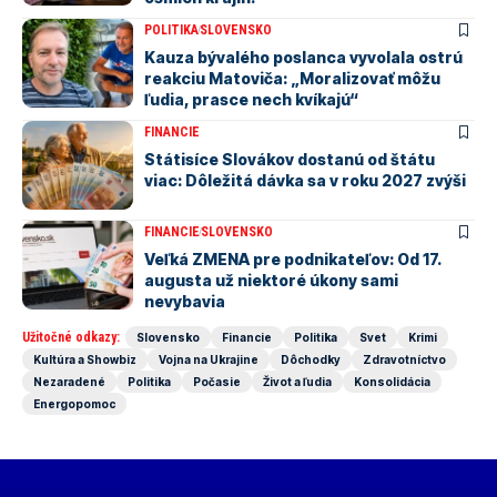
POLITIKA
SLOVENSKO
Kauza bývalého poslanca vyvolala ostrú
reakciu Matoviča: „Moralizovať môžu
ľudia, prasce nech kvíkajú“
FINANCIE
Státisíce Slovákov dostanú od štátu
viac: Dôležitá dávka sa v roku 2027 zvýši
FINANCIE
SLOVENSKO
Veľká ZMENA pre podnikateľov: Od 17.
augusta už niektoré úkony sami
nevybavia
Užitočné odkazy:
Slovensko
Financie
Politika
Svet
Krimi
Kultúra a Showbiz
Vojna na Ukrajine
Dôchodky
Zdravotníctvo
Nezaradené
Politika
Počasie
Život a ľudia
Konsolidácia
Energopomoc