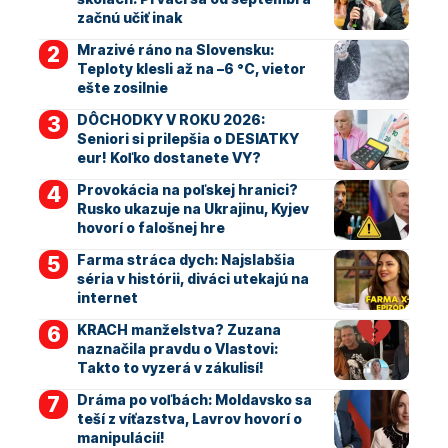
začnú učiť inak
Mrazivé ráno na Slovensku:
Teploty klesli až na –6 °C, vietor
ešte zosilnie
DÔCHODKY V ROKU 2026:
Seniori si prilepšia o DESIATKY
eur! Koľko dostanete VY?
Provokácia na poľskej hranici?
Rusko ukazuje na Ukrajinu, Kyjev
hovorí o falošnej hre
Farma stráca dych: Najslabšia
séria v histórii, diváci utekajú na
internet
KRACH manželstva? Zuzana
naznačila pravdu o Vlastovi:
Takto to vyzerá v zákulisí!
Dráma po voľbách: Moldavsko sa
teší z víťazstva, Lavrov hovorí o
manipulácií!