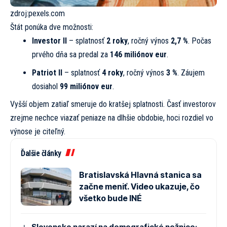
zdroj:
pexels.com
Štát ponúka dve možnosti:
Investor II
– splatnosť
2 roky
, ročný výnos
2,7 %
. Počas
prvého dňa sa predal za
146 miliónov eur
.
Patriot II
– splatnosť
4 roky
, ročný výnos
3 %
. Záujem
dosiahol
99 miliónov eur
.
Vyšší objem zatiaľ smeruje do kratšej splatnosti. Časť investorov
zrejme nechce viazať peniaze na dlhšie obdobie, hoci rozdiel vo
výnose je citeľný.
Ďalšie články
Bratislavská Hlavná stanica sa
začne meniť. Video ukazuje, čo
všetko bude INÉ
Slovensko narazí na demografické nožnice: