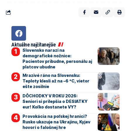
Aktuálne najčítanejšie
Slovensko narazí na
demografické nožnice:
Pacientov pribudne, personálu aj
platcov ubudne
Mrazivé ráno na Slovensku:
Teploty klesli až na –6 °C, vietor
ešte zosilnie
DÔCHODKY V ROKU 2026:
Seniori si prilepšia o DESIATKY
eur! Koľko dostanete VY?
Provokácia na poľskej hranici?
Rusko ukazuje na Ukrajinu, Kyjev
hovorí o falošnej hre