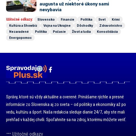
augusta už niektoré úkony sami
nevybavia
Užitočné odkazy:
Slovensko
Financie
Politika
Svet
Krimi
Kultúra a Showbiz
Vojna na Ukrajine
Dôchodky
Zdravotníctvo
Nezaradené
Politika
Počasie
Život a ľudia
Konsolidácia
Energopomoc
Správy, ktoré sú vždy aktuálne a overené. Prinášame rýchle a presné
informácie zo Slovenska aj zo sveta – od politiky a ekonomiky až po
vedu, kultúru a šport. Naša redakcia sleduje dianie 24/7, aby ste mali
prehľad v každej chvíli. Spoľahnite sa na zdroj, ktorému môžete veriť.
Užitočné odkazy