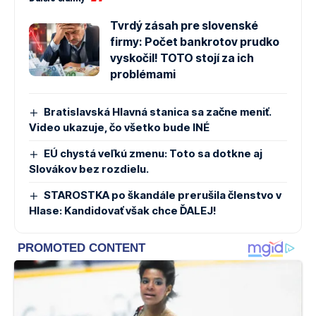
Tvrdý zásah pre slovenské
firmy: Počet bankrotov prudko
vyskočil! TOTO stojí za ich
problémami
Bratislavská Hlavná stanica sa začne meniť.
Video ukazuje, čo všetko bude INÉ
EÚ chystá veľkú zmenu: Toto sa dotkne aj
Slovákov bez rozdielu.
STAROSTKA po škandále prerušila členstvo v
Hlase: Kandidovať však chce ĎALEJ!