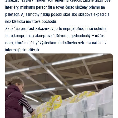
zákazníci zvykli v moderných supermarketoch. Žiadne dizajnové
interiéry, minimum personálu a tovar často uložený priamo na
paletách. Aj samotný nákup pôsobí skôr ako skladová expedícia
než klasická návšteva obchodu.
Zatiaľ čo pre časť zákazníkov je to neprijateľné, iní sú ochotní
tieto kompromisy akceptovať. Dôvod je jednoduchý – nižšie
ceny, ktoré majú byť výsledkom radikálneho šetrenia nákladov
informujú
aktuality.sk.