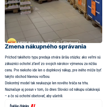
Zmena nákupného správania
Príchod takéhoto typu predaja otvára širšiu otázku: ako veľmi sú
zákazníci ochotní zľaviť zo svojich nárokov výmenou za nižšiu
cenu. Pre niekoho ide len o doplnkový nákup, pre iného môže byť
takýto obchod hlavnou voľbou.
Diskontný model tak neukazuje len nového hráča na trhu.
Naznačuje aj posun v tom, čo dnes Slováci od nákupu očakávajú
– a čo sú ochotní obetovať, aby ušetrili.
Ďalšie články