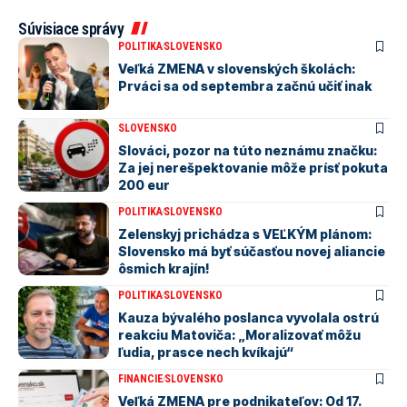
Súvisiace správy
POLITIKA
SLOVENSKO
Veľká ZMENA v slovenských školách:
Prváci sa od septembra začnú učiť inak
SLOVENSKO
Slováci, pozor na túto neznámu značku:
Za jej nerešpektovanie môže prísť pokuta
200 eur
POLITIKA
SLOVENSKO
Zelenskyj prichádza s VEĽKÝM plánom:
Slovensko má byť súčasťou novej aliancie
ôsmich krajín!
POLITIKA
SLOVENSKO
Kauza bývalého poslanca vyvolala ostrú
reakciu Matoviča: „Moralizovať môžu
ľudia, prasce nech kvíkajú“
FINANCIE
SLOVENSKO
Veľká ZMENA pre podnikateľov: Od 17.