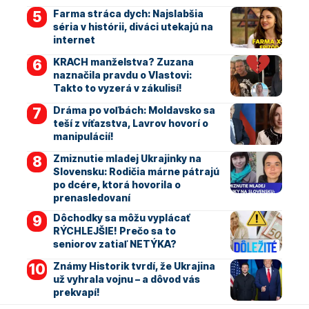
Farma stráca dych: Najslabšia
séria v histórii, diváci utekajú na
internet
KRACH manželstva? Zuzana
naznačila pravdu o Vlastovi:
Takto to vyzerá v zákulisí!
Dráma po voľbách: Moldavsko sa
teší z víťazstva, Lavrov hovorí o
manipulácií!
Zmiznutie mladej Ukrajinky na
Slovensku: Rodičia márne pátrajú
po dcére, ktorá hovorila o
prenasledovaní
Dôchodky sa môžu vyplácať
RÝCHLEJŠIE! Prečo sa to
seniorov zatiaľ NETÝKA?
Známy Historik tvrdí, že Ukrajina
už vyhrala vojnu – a dôvod vás
prekvapí!