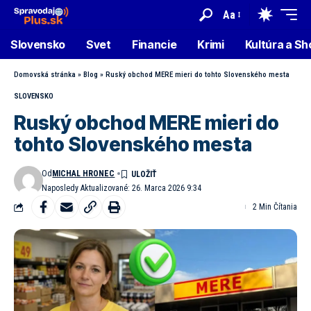
Aa
Slovensko
Svet
Financie
Krimi
Kultúra a S
Domovská stránka
»
Blog
»
Ruský obchod MERE mieri do tohto Slovenského mesta
SLOVENSKO
Ruský obchod MERE mieri do
tohto Slovenského mesta
Od
MICHAL HRONEC
Naposledy Aktualizované: 26. Marca 2026 9:34
2 Min Čítania