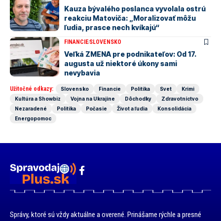
Kauza bývalého poslanca vyvolala ostrú
reakciu Matoviča: „Moralizovať môžu
ľudia, prasce nech kvíkajú“
FINANCIE
SLOVENSKO
Veľká ZMENA pre podnikateľov: Od 17.
augusta už niektoré úkony sami
nevybavia
Užitočné odkazy:
Slovensko
Financie
Politika
Svet
Krimi
Kultúra a Showbiz
Vojna na Ukrajine
Dôchodky
Zdravotníctvo
Nezaradené
Politika
Počasie
Život a ľudia
Konsolidácia
Energopomoc
Správy, ktoré sú vždy aktuálne a overené. Prinášame rýchle a presné