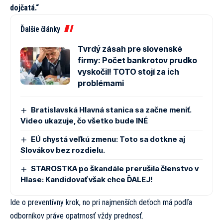
dojčatá.“
Ďalšie články
Tvrdý zásah pre slovenské
firmy: Počet bankrotov prudko
vyskočil! TOTO stojí za ich
problémami
Bratislavská Hlavná stanica sa začne meniť.
Video ukazuje, čo všetko bude INÉ
EÚ chystá veľkú zmenu: Toto sa dotkne aj
Slovákov bez rozdielu.
STAROSTKA po škandále prerušila členstvo v
Hlase: Kandidovať však chce ĎALEJ!
Ide o preventívny krok, no pri najmenších deťoch má podľa
odborníkov práve opatrnosť vždy prednosť.