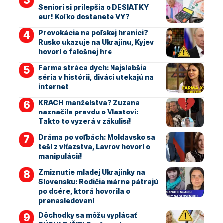
Seniori si prilepšia o DESIATKY
eur! Koľko dostanete VY?
Provokácia na poľskej hranici?
Rusko ukazuje na Ukrajinu, Kyjev
hovorí o falošnej hre
Farma stráca dych: Najslabšia
séria v histórii, diváci utekajú na
internet
KRACH manželstva? Zuzana
naznačila pravdu o Vlastovi:
Takto to vyzerá v zákulisí!
Dráma po voľbách: Moldavsko sa
teší z víťazstva, Lavrov hovorí o
manipulácií!
Zmiznutie mladej Ukrajinky na
Slovensku: Rodičia márne pátrajú
po dcére, ktorá hovorila o
prenasledovaní
Dôchodky sa môžu vyplácať