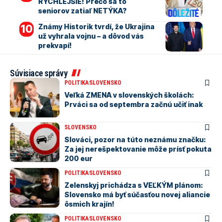
RÝCHLEJŠIE! Prečo sa to
seniorov zatiaľ NETÝKA?
Známy Historik tvrdí, že Ukrajina
už vyhrala vojnu – a dôvod vás
prekvapí!
Súvisiace správy
POLITIKA
SLOVENSKO
Veľká ZMENA v slovenských školách:
Prváci sa od septembra začnú učiť inak
SLOVENSKO
Slováci, pozor na túto neznámu značku:
Za jej nerešpektovanie môže prísť pokuta
200 eur
POLITIKA
SLOVENSKO
Zelenskyj prichádza s VEĽKÝM plánom:
Slovensko má byť súčasťou novej aliancie
ôsmich krajín!
POLITIKA
SLOVENSKO