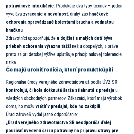
potravinové intoxikácie
. Produkuje dva typy toxínov – jeden
vyvoláva
zvracanie a nevoľnosť
, druhý zas
hnačkové
ochorenia sprevádzané bolesťami brucha a vodnatou
hnačkou
.
Zdravotníci upozorňujú, že
u dojčiat a malých detí býva
priebeh ochorenia výrazne ťažší
než u dospelých, a práve
preto sa pri detskej výžive uplatňuje princíp nulovej tolerancie
rizika.
Čo majú urobiť rodičia, ktorí produkt kúpili
Regionálne úrady verejného zdravotníctva už podľa ÚVZ SR
kontrolujú, či bola dotknutá šarža stiahnutá z predaja
u
všetkých obchodných partnerov. Zákazníci, ktorí majú výrobok
doma, ho môžu
vrátiť v predajni, kde ho zakúpili
.
Úrad zároveň vydal jasné odporúčanie:
„Úrad verejného zdravotníctva SR neodporúča ďalej
používať uvedenú šaržu potraviny na prípravu stravy pre