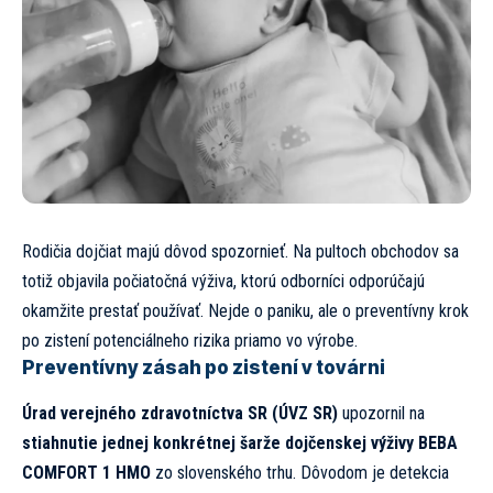
Rodičia dojčiat majú dôvod spozornieť. Na pultoch obchodov sa
totiž objavila počiatočná výživa, ktorú odborníci odporúčajú
okamžite prestať používať. Nejde o paniku, ale o preventívny krok
po zistení potenciálneho rizika priamo vo výrobe.
Preventívny zásah po zistení v továrni
Úrad verejného zdravotníctva SR (ÚVZ SR)
upozornil na
stiahnutie jednej konkrétnej šarže dojčenskej výživy BEBA
COMFORT 1 HMO
zo slovenského trhu.
Dôvodom je detekcia