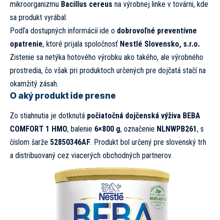
mikroorganizmu
Bacillus cereu
s
na výrobnej linke v továrni, kde
sa produkt vyrábal.
Podľa dostupných informácií ide o
dobrovoľné preventívne
opatrenie
, ktoré prijala spoločnosť
Nestlé Slovensko, s.r.o.
Zistenie sa netýka hotového výrobku ako takého, ale výrobného
prostredia, čo však pri produktoch určených pre dojčatá stačí na
okamžitý zásah.
O aký produkt ide presne
Zo stiahnutia je dotknutá
počiatočná dojčenská výživa BEBA
COMFORT 1 HMO
, balenie
6×800 g
, označenie
NLNWPB261
, s
číslom šarže
52850346AF
. Produkt bol určený pre slovenský trh
a distribuovaný cez viacerých obchodných partnerov.