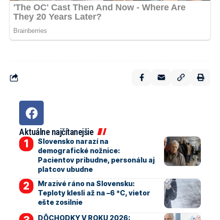
Aktuálne najčítanejšie
Slovensko narazí na
demografické nožnice:
Pacientov pribudne, personálu aj
platcov ubudne
Mrazivé ráno na Slovensku:
Teploty klesli až na –6 °C, vietor
ešte zosilnie
DÔCHODKY V ROKU 2026: