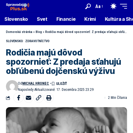
Aa
Slovensko
Svet
Financie
Krimi
Kultúra a S
Domovská stránka
»
Blog
»
Rodičia majú dôvod spozornieť: Z predaja sťahujú obľúbenú dojčenskú výživu
SLOVENSKO
ZDRAVOTNÍCTVO
Rodičia majú dôvod
spozornieť: Z predaja sťahujú
obľúbenú dojčenskú výživu
Od
MICHAL HRONEC
Naposledy Aktualizované: 17. Decembra 2025 23:29
2 Min Čítania