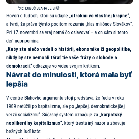
foto:
ĽUBOŠ BLAHA JE SPÄŤ
Hovorí o ľuďoch, ktorí sú údajne „
otrokmi vo vlastnej krajine
“,
a tvrdí, že práve týmto pocitom rozumie „hlas miliónov Slovákov“.
Pri 17. novembri sa vraj nemá čo oslavovať – a on sám si tento
deň nepripomína.
„
Keby ste niečo vedeli o histórii, ekonomike či geopolitike,
nikdy by ste nemohli tárať tie vaše frázy o slobode a
demokracii
,“ odkazuje vo videu svojim kritikom.
Návrat do minulosti, ktorá mala byť
lepšia
V centre Blahovho argumentu stojí predstava, že ľudia v roku
1989 netúžili po kapitalizme, ale po „lepšej, demokratickejšej
verzii socializmu“. Súčasný systém označuje za
„karpatský
neoliberálny kapitalizmus“
, ktorý trestá iný názor a zbavuje
bežných ľudí istôt.