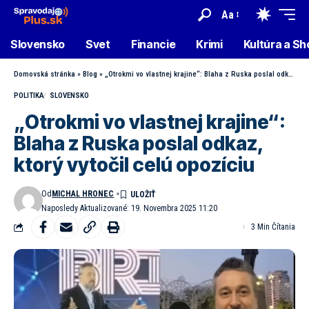
Aa
Slovensko
Svet
Financie
Krimi
Kultúra a S
Domovská stránka
»
Blog
»
„Otrokmi vo vlastnej krajine“: Blaha z Ruska poslal odkaz, ktorý vytočil celú opozíciu
POLITIKA
SLOVENSKO
„Otrokmi vo vlastnej krajine“:
Blaha z Ruska poslal odkaz,
ktorý vytočil celú opozíciu
Od
MICHAL HRONEC
Naposledy Aktualizované: 19. Novembra 2025 11:20
3 Min Čítania