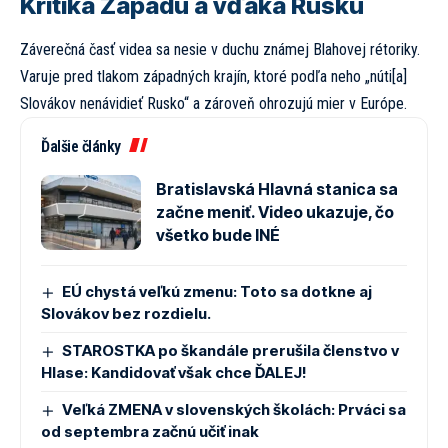
Kritika Západu a vďaka Rusku
Záverečná časť videa sa nesie v duchu známej Blahovej rétoriky.
Varuje pred tlakom západných krajín, ktoré podľa neho „núti[a]
Slovákov nenávidieť Rusko“ a zároveň ohrozujú mier v Európe.
Ďalšie články
Bratislavská Hlavná stanica sa
začne meniť. Video ukazuje, čo
všetko bude INÉ
EÚ chystá veľkú zmenu: Toto sa dotkne aj
Slovákov bez rozdielu.
STAROSTKA po škandále prerušila členstvo v
Hlase: Kandidovať však chce ĎALEJ!
Veľká ZMENA v slovenských školách: Prváci sa
od septembra začnú učiť inak