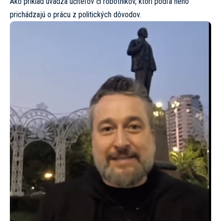
Ako príklad uvádza učiteľov či robotníkov, ktorí podľa neho
prichádzajú o prácu z politických dôvodov.