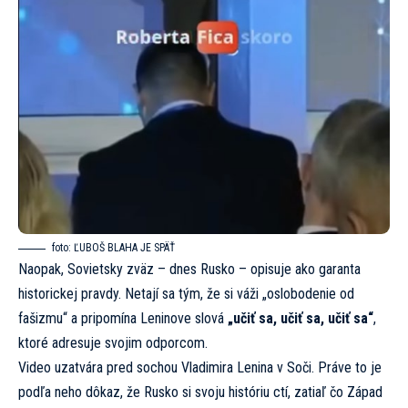
foto:
ĽUBOŠ BLAHA JE SPÄŤ
Naopak, Sovietsky zväz – dnes Rusko – opisuje ako garanta
historickej pravdy. Netají sa tým, že si váži „oslobodenie od
fašizmu“ a pripomína Leninove slová
„učiť sa, učiť sa, učiť sa“
,
ktoré adresuje svojim odporcom.
Video uzatvára pred sochou Vladimira Lenina v Soči. Práve to je
podľa neho dôkaz, že Rusko si svoju históriu ctí, zatiaľ čo Západ