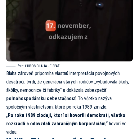
foto:
ĽUBOŠ BLAHA JE SPÄŤ
Blaha zároveň pripomína vlastnú interpretáciu povojnových
desaťročí: tvrdí, že generácia starých rodičov „vybudovala školy,
škôlky, nemocnice či fabriky“ a dokázala zabezpečiť
poľnohospodársku sebestačnosť
. To všetko nazýva
spoločným vlastníctvom, ktoré po roku 1989 zmizlo.
„
Po roku 1989 zlodeji, ktorí si hovorili demokrati, všetko
rozkradli a odovzdali zahraničným korporáciám
,“ hovorí vo
videu.