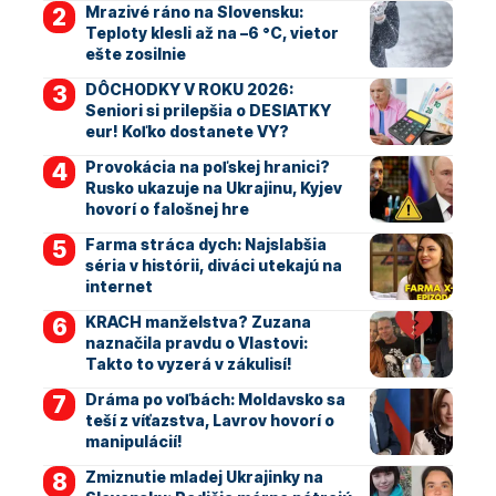
Mrazivé ráno na Slovensku:
Teploty klesli až na –6 °C, vietor
ešte zosilnie
DÔCHODKY V ROKU 2026:
Seniori si prilepšia o DESIATKY
eur! Koľko dostanete VY?
Provokácia na poľskej hranici?
Rusko ukazuje na Ukrajinu, Kyjev
hovorí o falošnej hre
Farma stráca dych: Najslabšia
séria v histórii, diváci utekajú na
internet
KRACH manželstva? Zuzana
naznačila pravdu o Vlastovi:
Takto to vyzerá v zákulisí!
Dráma po voľbách: Moldavsko sa
teší z víťazstva, Lavrov hovorí o
manipulácií!
Zmiznutie mladej Ukrajinky na