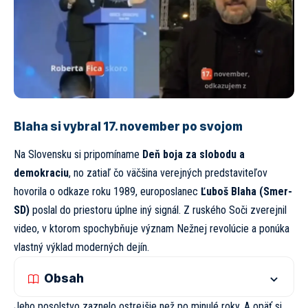
Blaha si vybral 17. november po svojom
Na Slovensku si pripomíname
Deň boja za slobodu a
demokraciu
, no zatiaľ čo väčšina verejných predstaviteľov
hovorila o odkaze roku 1989, europoslanec
Ľuboš Blaha (Smer-
SD)
poslal do priestoru úplne iný signál. Z ruského Soči zverejnil
video, v ktorom spochybňuje význam Nežnej revolúcie a ponúka
vlastný výklad moderných dejín.
Obsah
Jeho posolstvo zaznelo ostrejšie než po minulé roky. A opäť si