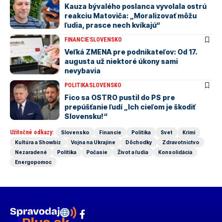
Kauza bývalého poslanca vyvolala ostrú
reakciu Matoviča: „Moralizovať môžu
ľudia, prasce nech kvíkajú“
FINANCIE
SLOVENSKO
Veľká ZMENA pre podnikateľov: Od 17.
augusta už niektoré úkony sami
nevybavia
POLITIKA
SLOVENSKO
Fico sa OSTRO pustil do PS pre
prepúšťanie ľudí „Ich cieľom je škodiť
Slovensku!“
Užitočné odkazy:
Slovensko
Financie
Politika
Svet
Krimi
Kultúra a Showbiz
Vojna na Ukrajine
Dôchodky
Zdravotníctvo
Nezaradené
Politika
Počasie
Život a ľudia
Konsolidácia
Energopomoc