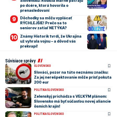
Slovensku: Rodičia márne pátrajú
po dcére, ktorá hovorila o
prenasledovaní
Dôchodky sa môžu vyplácať
RÝCHLEJŠIE! Prečo sa to
seniorov zatiaľ NETÝKA?
Známy Historik tvrdí, že Ukrajina
už vyhrala vojnu – a dôvod vás
prekvapí!
Súvisiace správy
SLOVENSKO
Slováci, pozor na túto neznámu značku:
Za jej nerešpektovanie môže prísť pokuta
200 eur
POLITIKA
SLOVENSKO
Zelenskyj prichádza s VEĽKÝM plánom:
Slovensko má byť súčasťou novej aliancie
ôsmich krajín!
POLITIKA
SLOVENSKO