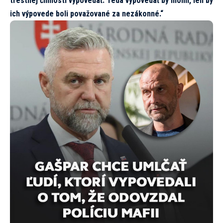
trestnej činnosti vypovedať. Teda vypovedať by mohli, len by
ich výpovede boli považované za nezákonné.“