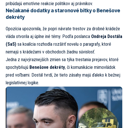
pribúdajú emotívne reakcie politikov aj právnikov.
Nečakané dodatky a staronové bitky o Benešove
dekréty
Opozícia upozornila, že popri návrate trestov za drobné krádeže
vláda otvorila aj úplne iné témy. Podľa poslanca
Ondreja Dostála
(SaS)
sa koalícia rozhodla rozšíriť novelu o paragrafy, ktoré
nemajú s krádežami v obchodoch žiadnu súvislosť.
Jedna z najvýraznejších zmien sa týka trestania prejavov, ktoré
spochybňujú
Benešove dekréty
, či komunikácie mimovládok
pred voľbami. Dostál tvrdí, že tieto zásahy majú ďaleko k bežnej
legislatívnej logike.