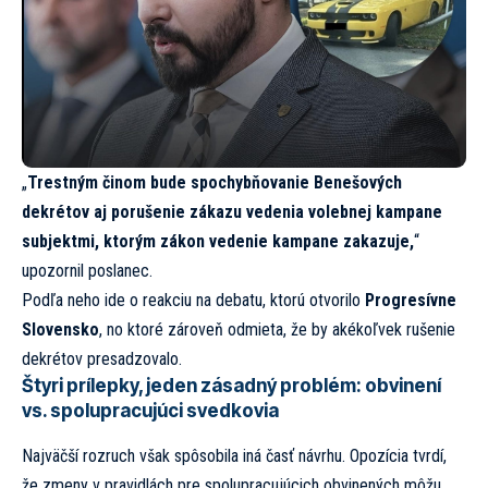
„
Trestným činom bude spochybňovanie Benešových
dekrétov aj porušenie zákazu vedenia volebnej kampane
subjektmi, ktorým zákon vedenie kampane zakazuje,
“
upozornil poslanec.
Podľa neho ide o reakciu na debatu, ktorú otvorilo
Progresívne
Slovensko
, no ktoré zároveň odmieta, že by akékoľvek rušenie
dekrétov presadzovalo.
Štyri prílepky, jeden zásadný problém: obvinení
vs. spolupracujúci svedkovia
Najväčší rozruch však spôsobila iná časť návrhu. Opozícia tvrdí,
že zmeny v pravidlách pre spolupracujúcich obvinených môžu