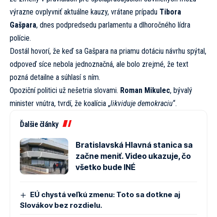
výrazne ovplyvniť aktuálne kauzy, vrátane prípadu
Tibora
Gašpara
, dnes podpredsedu parlamentu a dlhoročného lídra
polície.
Dostál hovorí, že keď sa Gašpara na priamu dotáciu návrhu spýtal,
odpoveď síce nebola jednoznačná, ale bolo zrejmé, že text
pozná detailne a súhlasí s ním.
Opoziční politici už nešetria slovami.
Roman Mikulec
, bývalý
minister vnútra, tvrdí, že koalícia „
likviduje demokraciu
“.
Ďalšie články
Bratislavská Hlavná stanica sa
začne meniť. Video ukazuje, čo
všetko bude INÉ
EÚ chystá veľkú zmenu: Toto sa dotkne aj
Slovákov bez rozdielu.