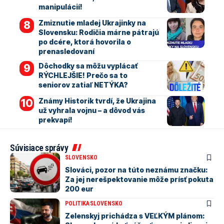
manipulácií!
Zmiznutie mladej Ukrajinky na
Slovensku: Rodičia márne pátrajú
po dcére, ktorá hovorila o
prenasledovaní
Dôchodky sa môžu vyplácať
RÝCHLEJŠIE! Prečo sa to
seniorov zatiaľ NETÝKA?
Známy Historik tvrdí, že Ukrajina
už vyhrala vojnu – a dôvod vás
prekvapí!
Súvisiace správy
SLOVENSKO
Slováci, pozor na túto neznámu značku:
Za jej nerešpektovanie môže prísť pokuta
200 eur
POLITIKA
SLOVENSKO
Zelenskyj prichádza s VEĽKÝM plánom: