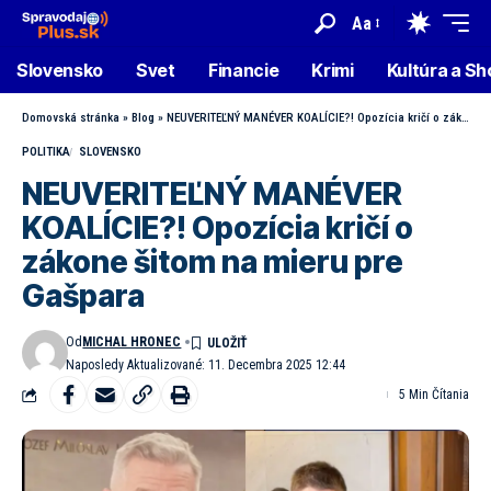
Aa
Slovensko
Svet
Financie
Krimi
Kultúra a S
Domovská stránka
»
Blog
»
NEUVERITEĽNÝ MANÉVER KOALÍCIE?! Opozícia kričí o zákone šitom na mieru pre Gašpara
POLITIKA
SLOVENSKO
NEUVERITEĽNÝ MANÉVER
KOALÍCIE?! Opozícia kričí o
zákone šitom na mieru pre
Gašpara
Od
MICHAL HRONEC
Naposledy Aktualizované: 11. Decembra 2025 12:44
5 Min Čítania