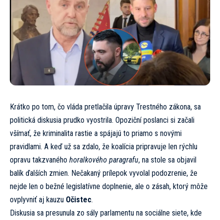
Krátko po tom, čo vláda pretlačila úpravy Trestného zákona, sa
politická diskusia prudko vyostrila. Opoziční poslanci si začali
všímať, že kriminalita rastie a spájajú to priamo s novými
pravidlami. A keď už sa zdalo, že koalícia pripravuje len rýchlu
opravu takzvaného
horalkového paragrafu
, na stole sa objavil
balík ďalších zmien. Nečakaný prílepok vyvolal podozrenie, že
nejde len o bežné legislatívne doplnenie, ale o zásah, ktorý môže
ovplyvniť aj kauzu
Očistec
.
Diskusia sa presunula zo sály parlamentu na sociálne siete, kde