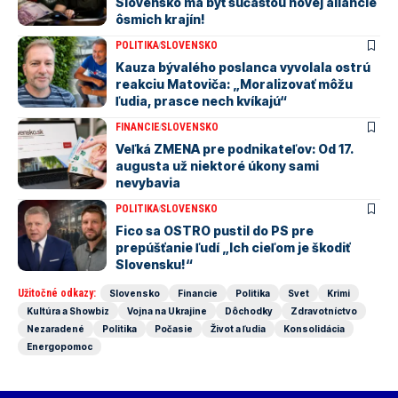
Slovensko má byť súčasťou novej aliancie
ôsmich krajín!
POLITIKA
SLOVENSKO
Kauza bývalého poslanca vyvolala ostrú
reakciu Matoviča: „Moralizovať môžu
ľudia, prasce nech kvíkajú“
FINANCIE
SLOVENSKO
Veľká ZMENA pre podnikateľov: Od 17.
augusta už niektoré úkony sami
nevybavia
POLITIKA
SLOVENSKO
Fico sa OSTRO pustil do PS pre
prepúšťanie ľudí „Ich cieľom je škodiť
Slovensku!“
Užitočné odkazy:
Slovensko
Financie
Politika
Svet
Krimi
Kultúra a Showbiz
Vojna na Ukrajine
Dôchodky
Zdravotníctvo
Nezaradené
Politika
Počasie
Život a ľudia
Konsolidácia
Energopomoc