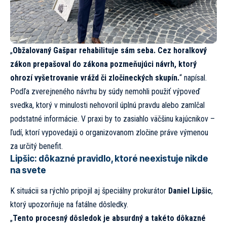
„
Obžalovaný Gašpar rehabilituje sám seba. Cez horalkový
zákon prepašoval do zákona pozmeňujúci návrh, ktorý
ohrozí vyšetrovanie vrážd či zločineckých skupín.
“ napísal.
Podľa zverejneného návrhu by súdy nemohli použiť výpoveď
svedka, ktorý v minulosti nehovoril úplnú pravdu alebo zamlčal
podstatné informácie. V praxi by to zasiahlo väčšinu kajúcnikov –
ľudí, ktorí vypovedajú o organizovanom zločine práve výmenou
za určitý benefit.
Lipšic: dôkazné pravidlo, ktoré neexistuje nikde
na svete
K situácii sa rýchlo pripojil aj špeciálny prokurátor
Daniel Lipšic
,
ktorý upozorňuje na fatálne dôsledky.
„
Tento procesný dôsledok je absurdný a takéto dôkazné