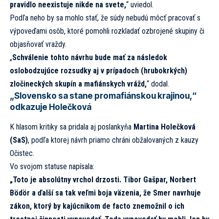
pravidlo neexistuje nikde na svete,
“ uviedol.
Podľa neho by sa mohlo stať, že súdy nebudú môcť pracovať s
výpoveďami osôb, ktoré pomohli rozkladať ozbrojené skupiny či
objasňovať vraždy.
„
Schválenie tohto návrhu bude mať za následok
oslobodzujúce rozsudky aj v prípadoch (hrubokrkých)
zločineckých skupín a mafiánskych vrážd,
“ dodal.
„Slovensko sa stane promafiánskou krajinou,“
odkazuje Holečková
K hlasom kritiky sa pridala aj poslankyňa
Martina Holečková
(SaS)
, podľa ktorej návrh priamo chráni obžalovaných z kauzy
Očistec.
Vo svojom statuse napísala:
„Toto je absolútny vrchol drzosti. Tibor Gašpar, Norbert
Bödör a ďalší sa tak veľmi boja väzenia, že Smer navrhuje
zákon, ktorý by kajúcnikom de facto znemožnil o ich