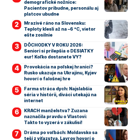
demografické nožnice:
Pacientov pribudne, personálu aj
platcov ubudne
Mrazivé ráno na Slovensku:
Teploty klesli až na –6 °C, vietor
ešte zosilnie
DÔCHODKY V ROKU 2026:
Seniori si prilepšia o DESIATKY
eur! Koľko dostanete VY?
Provokácia na poľskej hranici?
Rusko ukazuje na Ukrajinu, Kyjev
hovorí o falošnej hre
Farma stráca dych: Najslabšia
séria v histórii, diváci utekajú na
internet
KRACH manželstva? Zuzana
naznačila pravdu o Vlastovi:
Takto to vyzerá v zákulisí!
Dráma po voľbách: Moldavsko sa
teší z víťazstva, Lavrov hovorí o