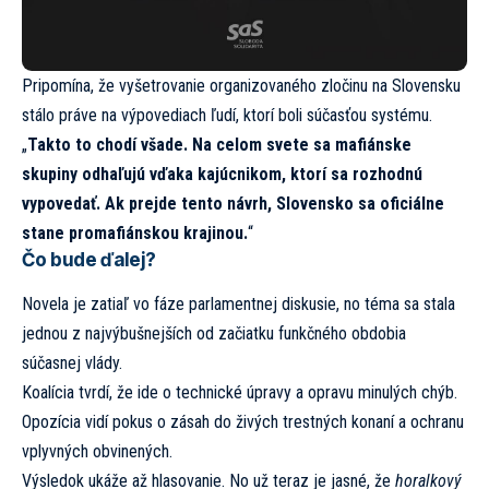
Pripomína, že vyšetrovanie organizovaného zločinu na Slovensku
stálo práve na výpovediach ľudí, ktorí boli súčasťou systému.
„
Takto to chodí všade. Na celom svete sa mafiánske
skupiny odhaľujú vďaka kajúcnikom, ktorí sa rozhodnú
vypovedať. Ak prejde tento návrh, Slovensko sa oficiálne
stane promafiánskou krajinou.
“
Čo bude ďalej?
Novela je zatiaľ vo fáze parlamentnej diskusie, no téma sa stala
jednou z najvýbušnejších od začiatku funkčného obdobia
súčasnej vlády.
Koalícia tvrdí, že ide o technické úpravy a opravu minulých chýb.
Opozícia vidí pokus o zásah do živých trestných konaní a ochranu
vplyvných obvinených.
Výsledok ukáže až hlasovanie. No už teraz je jasné, že
horalkový