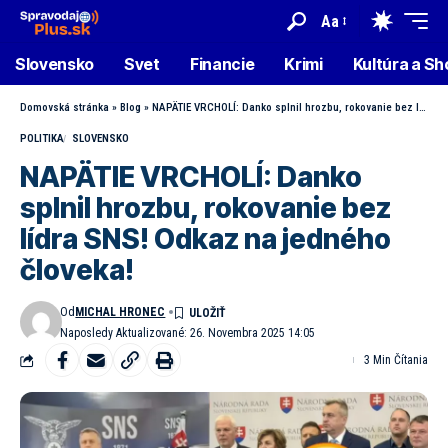
Aa
Slovensko
Svet
Financie
Krimi
Kultúra a S
Domovská stránka
»
Blog
»
NAPÄTIE VRCHOLÍ: Danko splnil hrozbu, rokovanie bez lídra SNS! Odkaz na jedného človeka!
POLITIKA
SLOVENSKO
NAPÄTIE VRCHOLÍ: Danko
splnil hrozbu, rokovanie bez
lídra SNS! Odkaz na jedného
človeka!
Od
MICHAL HRONEC
Naposledy Aktualizované: 26. Novembra 2025 14:05
3 Min Čítania