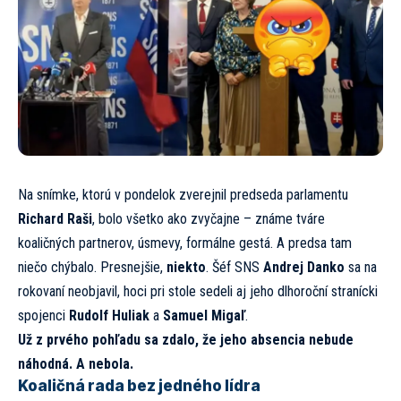
Na snímke, ktorú v pondelok zverejnil predseda parlamentu
Richard Raši
, bolo všetko ako zvyčajne – známe tváre
koaličných partnerov, úsmevy, formálne gestá. A predsa tam
niečo chýbalo. Presnejšie,
niekto
. Šéf SNS
Andrej Danko
sa na
rokovaní neobjavil, hoci pri stole sedeli aj jeho dlhoroční stranícki
spojenci
Rudolf Huliak
a
Samuel Migaľ
.
Už z prvého pohľadu sa zdalo, že jeho absencia nebude
náhodná. A nebola.
Koaličná rada bez jedného lídra