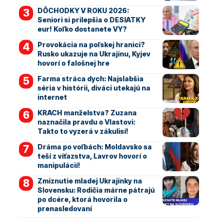
DÔCHODKY V ROKU 2026:
Seniori si prilepšia o DESIATKY
eur! Koľko dostanete VY?
Provokácia na poľskej hranici?
Rusko ukazuje na Ukrajinu, Kyjev
hovorí o falošnej hre
Farma stráca dych: Najslabšia
séria v histórii, diváci utekajú na
internet
KRACH manželstva? Zuzana
naznačila pravdu o Vlastovi:
Takto to vyzerá v zákulisí!
Dráma po voľbách: Moldavsko sa
teší z víťazstva, Lavrov hovorí o
manipulácií!
Zmiznutie mladej Ukrajinky na
Slovensku: Rodičia márne pátrajú
po dcére, ktorá hovorila o
prenasledovaní