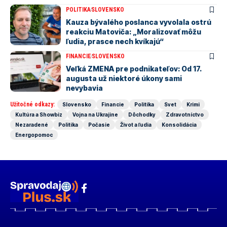
POLITIKA
SLOVENSKO
Kauza bývalého poslanca vyvolala ostrú
reakciu Matoviča: „Moralizovať môžu
ľudia, prasce nech kvíkajú“
FINANCIE
SLOVENSKO
Veľká ZMENA pre podnikateľov: Od 17.
augusta už niektoré úkony sami
nevybavia
Užitočné odkazy:
Slovensko
Financie
Politika
Svet
Krimi
Kultúra a Showbiz
Vojna na Ukrajine
Dôchodky
Zdravotníctvo
Nezaradené
Politika
Počasie
Život a ľudia
Konsolidácia
Energopomoc