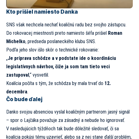
Kto prišiel namiesto Danka
SNS však nechcela nechať koaličnú radu bez svojho zástupcu.
Do rokovacej miestnosti preto namiesto šéfa prišiel
Roman
Michelko
, predseda poslaneckého klubu SNS.
Podľa jeho slov išlo skôr o technické rokovanie:
„
Je príprava schôdze a v podstate ide o koordináciu
legislatívnych návrhov, čiže ja som tam tieto veci
zastupoval
,“ vysvetlil.
Koalícia počíta s tým, že schôdza by mala trvať do
12.
decembra
.
Čo bude ďalej
Danko svojou absenciou vyslal koaličným partnerom jasný signál
– spor o Lajčáka považuje za zásadný a nebude ho ignorovať.
V nasledujúcich týždňoch tak bude dôležité sledovať, či sa
koalícia pokúsi tému uzavrieť, alebo sa z nej stane ďalší problém,