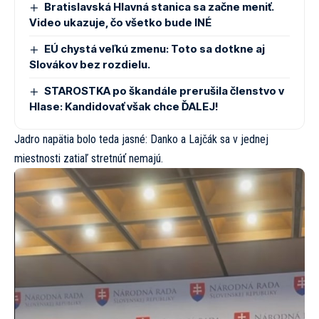
Bratislavská Hlavná stanica sa začne meniť.
Video ukazuje, čo všetko bude INÉ
EÚ chystá veľkú zmenu: Toto sa dotkne aj
Slovákov bez rozdielu.
STAROSTKA po škandále prerušila členstvo v
Hlase: Kandidovať však chce ĎALEJ!
Jadro napätia bolo teda jasné: Danko a Lajčák sa v jednej
miestnosti zatiaľ stretnúť nemajú.