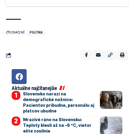
OZNAČENÉ:
POLITIKA
Aktuálne najčítanejšie
Slovensko narazí na
demografické nožnice:
Pacientov pribudne, personálu aj
platcov ubudne
Mrazivé ráno na Slovensku:
Teploty klesli až na –6 °C, vietor
ešte zosilnie