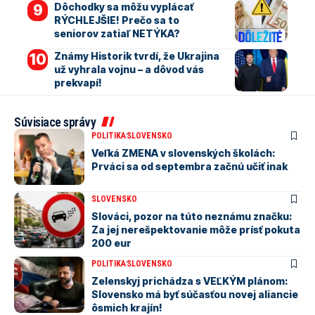
Dôchodky sa môžu vyplácať
RÝCHLEJŠIE! Prečo sa to
seniorov zatiaľ NETÝKA?
Známy Historik tvrdí, že Ukrajina
už vyhrala vojnu – a dôvod vás
prekvapí!
Súvisiace správy
POLITIKA
SLOVENSKO
Veľká ZMENA v slovenských školách:
Prváci sa od septembra začnú učiť inak
SLOVENSKO
Slováci, pozor na túto neznámu značku:
Za jej nerešpektovanie môže prísť pokuta
200 eur
POLITIKA
SLOVENSKO
Zelenskyj prichádza s VEĽKÝM plánom:
Slovensko má byť súčasťou novej aliancie
ôsmich krajín!