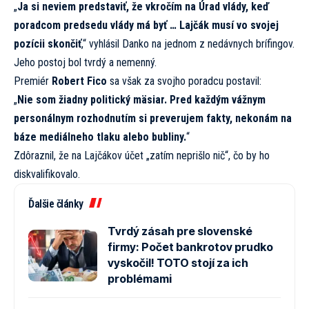
„
Ja si neviem predstaviť, že vkročím na Úrad vlády, keď
poradcom predsedu vlády má byť … Lajčák musí vo svojej
pozícii skončiť
,“ vyhlásil Danko na jednom z nedávnych brífingov.
Jeho postoj bol tvrdý a nemenný.
Premiér
Robert Fico
sa však za svojho poradcu postavil:
„
Nie som žiadny politický mäsiar. Pred každým vážnym
personálnym rozhodnutím si preverujem fakty, nekonám na
báze mediálneho tlaku alebo bubliny.
“
Zdôraznil, že na Lajčákov účet „zatím neprišlo nič“, čo by ho
diskvalifikovalo.
Ďalšie články
Tvrdý zásah pre slovenské
firmy: Počet bankrotov prudko
vyskočil! TOTO stojí za ich
problémami