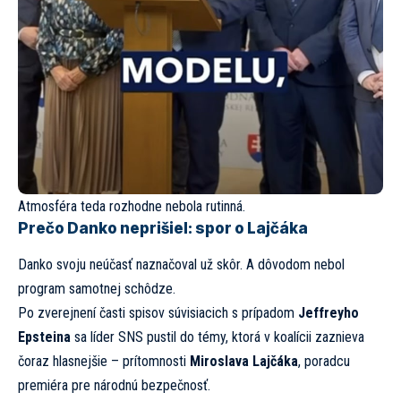
Atmosféra teda rozhodne nebola rutinná.
Prečo Danko neprišiel: spor o Lajčáka
Danko svoju neúčasť naznačoval už skôr. A dôvodom nebol
program samotnej schôdze.
Po zverejnení časti spisov súvisiacich s prípadom
Jeffreyho
Epsteina
sa líder SNS pustil do témy, ktorá v koalícii zaznieva
čoraz hlasnejšie – prítomnosti
Miroslava Lajčáka
, poradcu
premiéra pre národnú bezpečnosť.