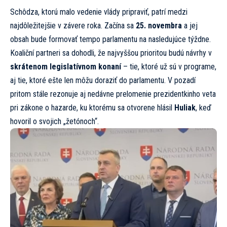
Schôdza, ktorú malo vedenie vlády pripraviť, patrí medzi
najdôležitejšie v závere roka. Začína sa
25. novembra
a jej
obsah bude formovať tempo parlamentu na nasledujúce týždne.
Koaliční partneri sa dohodli, že najvyššou prioritou budú návrhy v
skrátenom legislatívnom konaní
– tie, ktoré už sú v programe,
aj tie, ktoré ešte len môžu doraziť do parlamentu. V pozadí
pritom stále rezonuje aj nedávne prelomenie prezidentkinho veta
pri zákone o hazarde, ku ktorému sa otvorene hlásil
Huliak
, keď
hovoril o svojich „žetónoch“.