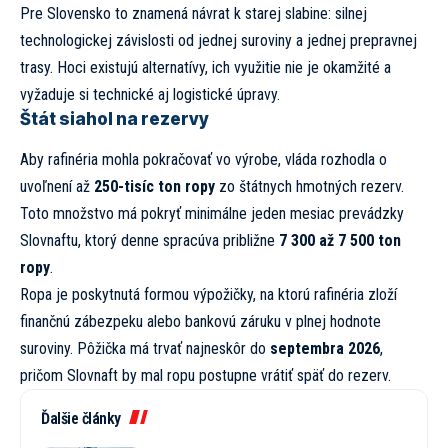
Pre Slovensko to znamená návrat k starej slabine: silnej
technologickej závislosti od jednej suroviny a jednej prepravnej
trasy. Hoci existujú alternatívy, ich využitie nie je okamžité a
vyžaduje si technické aj logistické úpravy.
Štát siahol na rezervy
Aby rafinéria mohla pokračovať vo výrobe, vláda rozhodla o
uvoľnení až
250-tisíc ton ropy
zo štátnych hmotných rezerv.
Toto množstvo má pokryť minimálne jeden mesiac prevádzky
Slovnaftu, ktorý denne spracúva približne
7 300 až 7 500 ton
ropy
.
Ropa je poskytnutá formou výpožičky, na ktorú rafinéria zloží
finančnú zábezpeku alebo bankovú záruku v plnej hodnote
suroviny. Pôžička má trvať najneskôr do
septembra 2026
,
pričom Slovnaft by mal ropu postupne vrátiť späť do rezerv.
Ďalšie články