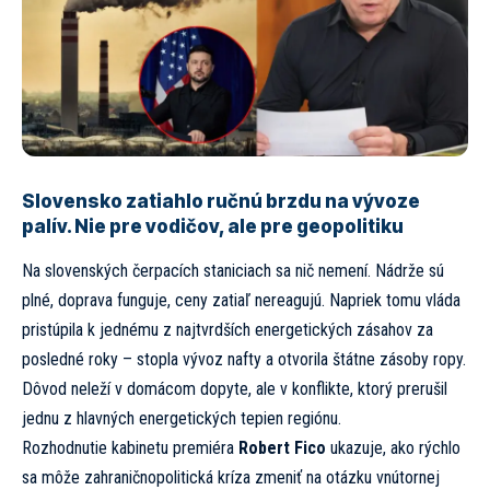
Slovensko zatiahlo ručnú brzdu na vývoze
palív. Nie pre vodičov, ale pre geopolitiku
Na slovenských čerpacích staniciach sa nič nemení. Nádrže sú
plné, doprava funguje, ceny zatiaľ nereagujú. Napriek tomu vláda
pristúpila k jednému z najtvrdších energetických zásahov za
posledné roky – stopla vývoz nafty a otvorila štátne zásoby ropy.
Dôvod neleží v domácom dopyte, ale v konflikte, ktorý prerušil
jednu z hlavných energetických tepien regiónu.
Rozhodnutie kabinetu premiéra
Robert Fico
ukazuje, ako rýchlo
sa môže zahraničnopolitická kríza zmeniť na otázku vnútornej