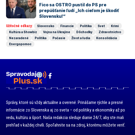
Fico sa OSTRO pustil do PS pre
prepúšťanie ľudí „Ich cieľom je škodiť
Slovensku!“
Užitočné odkazy:
Slovensko
Financie
Politika
Svet
Krimi
Kultúra a Showbiz
Vojna na Ukrajine
Dôchodky
Zdravotníctvo
Nezaradené
Politika
Počasie
Život a ľudia
Konsolidácia
Energopomoc
Správy, ktoré sú vždy aktuálne a overené. Prinášame rýchle a presné
informácie zo Slovenska aj zo sveta – od politiky a ekonomiky až po
vedu, kultúru a šport. Naša redakcia sleduje dianie 24/7, aby ste mali
prehľad v každej chvíli. Spoľahnite sa na zdroj, ktorému môžete veriť.