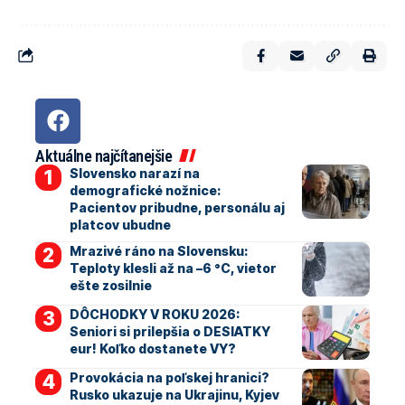
Aktuálne najčítanejšie
Slovensko narazí na
demografické nožnice:
Pacientov pribudne, personálu aj
platcov ubudne
Mrazivé ráno na Slovensku:
Teploty klesli až na –6 °C, vietor
ešte zosilnie
DÔCHODKY V ROKU 2026:
Seniori si prilepšia o DESIATKY
eur! Koľko dostanete VY?
Provokácia na poľskej hranici?
Rusko ukazuje na Ukrajinu, Kyjev