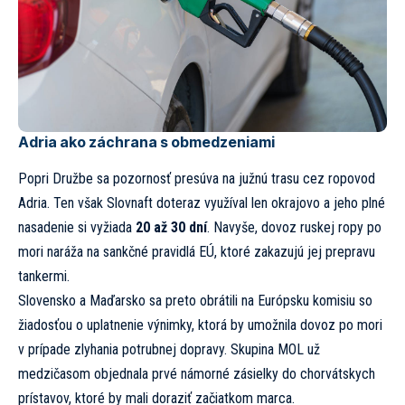
Adria ako záchrana s obmedzeniami
Popri Družbe sa pozornosť presúva na južnú trasu cez ropovod
Adria. Ten však Slovnaft doteraz využíval len okrajovo a jeho plné
nasadenie si vyžiada
20 až 30 dní
. Navyše, dovoz ruskej ropy po
mori naráža na sankčné pravidlá EÚ, ktoré zakazujú jej prepravu
tankermi.
Slovensko a Maďarsko sa preto obrátili na Európsku komisiu so
žiadosťou o uplatnenie výnimky, ktorá by umožnila dovoz po mori
v prípade zlyhania potrubnej dopravy. Skupina MOL už
medzičasom objednala prvé námorné zásielky do chorvátskych
prístavov, ktoré by mali doraziť začiatkom marca.