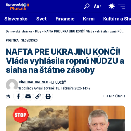
Aa
Slovensko
Svet
Financie
Krimi
Kultúra a S
Domovská stránka
»
Blog
»
NAFTA PRE UKRAJINU KONČÍ! Vláda vyhlásila ropnú NÚDZU a siaha na štátne zásoby
POLITIKA
SLOVENSKO
NAFTA PRE UKRAJINU KONČÍ!
Vláda vyhlásila ropnú NÚDZU a
siaha na štátne zásoby
Od
MICHAL HRONEC
Naposledy Aktualizované: 18. Februára 2026 14:49
4 Min Čítania