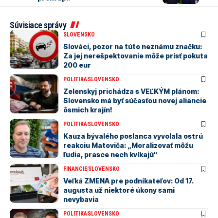
Súvisiace správy
SLOVENSKO
Slováci, pozor na túto neznámu značku:
Za jej nerešpektovanie môže prísť pokuta
200 eur
POLITIKA
SLOVENSKO
Zelenskyj prichádza s VEĽKÝM plánom:
Slovensko má byť súčasťou novej aliancie
ôsmich krajín!
POLITIKA
SLOVENSKO
Kauza bývalého poslanca vyvolala ostrú
reakciu Matoviča: „Moralizovať môžu
ľudia, prasce nech kvíkajú“
FINANCIE
SLOVENSKO
Veľká ZMENA pre podnikateľov: Od 17.
augusta už niektoré úkony sami
nevybavia
POLITIKA
SLOVENSKO