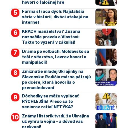
hovorí o falošnej hre
Farma stráca dych: Najslabšia
séria v histórii, diváci utekajú na
internet
KRACH manželstva? Zuzana
naznačila pravdu o Vlastovi:
Takto to vyzerá v zákulisí!
Dráma po voľbách: Moldavsko sa
teší z víťazstva, Lavrov hovorí o
manipulácií!
Zmiznutie mladej Ukrajinky na
Slovensku: Rodičia márne pátrajú
po dcére, ktorá hovorila o
prenasledovaní
Dôchodky sa môžu vyplácať
RÝCHLEJŠIE! Prečo sa to
seniorov zatiaľ NETÝKA?
Známy Historik tvrdí, že Ukrajina
už vyhrala vojnu – a dôvod vás
prekvapí!