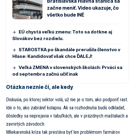
Bratislavská Hlavná stanica sa
začne meniť. Video ukazuje, čo
všetko bude INÉ
EÚ chystá veľkú zmenu: Toto sa dotkne aj
Slovákov bez rozdielu.
STAROSTKA po škandále prerušila členstvo v
Hlase: Kandidovať však chce ĎALEJ!
Veľká ZMENA v slovenských školách: Prváci sa
od septembra začnú učiť inak
Otázka neznie či, ale kedy
Diskusia, po ktorej sektor volá, už nie je o tom, ako podporiť rast.
Ide o to, ako zabrániť kolapsu. Ak sa rozhodnutia budú odkladať,
dôsledky sa neprejavia v tabuľkách, ale v prázdnych maštaliach a
zavretých závodoch.
Mliekarenská kríza tak prestáva byť len problémom farmárov.