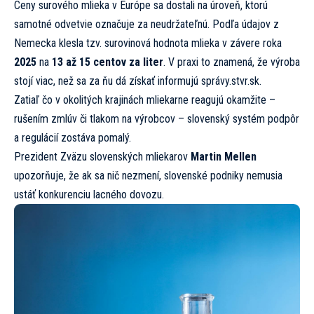
Ceny surového mlieka v Európe sa dostali na úroveň, ktorú
samotné odvetvie označuje za neudržateľnú. Podľa údajov z
Nemecka klesla tzv. surovinová hodnota mlieka v závere roka
2025
na
13 až 15 centov za liter
. V praxi to znamená, že výroba
stojí viac, než sa za ňu dá získať informujú
správy.stvr.sk.
Zatiaľ čo v okolitých krajinách mliekarne reagujú okamžite –
rušením zmlúv či tlakom na výrobcov – slovenský systém podpôr
a regulácií zostáva pomalý.
Prezident Zväzu slovenských mliekarov
Martin Mellen
upozorňuje, že ak sa nič nezmení, slovenské podniky nemusia
ustáť konkurenciu lacného dovozu.