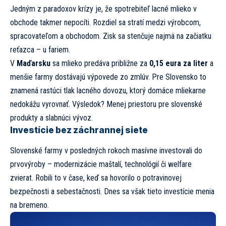
Jedným z paradoxov krízy je, že spotrebiteľ lacné mlieko v
obchode takmer nepocíti. Rozdiel sa stratí medzi výrobcom,
spracovateľom a obchodom. Zisk sa stenčuje najmä na začiatku
reťazca – u fariem.
V
Maďarsku
sa mlieko predáva približne za
0,15 eura za liter
a
menšie farmy dostávajú výpovede zo zmlúv. Pre Slovensko to
znamená rastúci tlak lacného dovozu, ktorý domáce mliekarne
nedokážu vyrovnať. Výsledok? Menej priestoru pre slovenské
produkty a slabnúci vývoz.
Investície bez záchrannej siete
Slovenské farmy v posledných rokoch masívne investovali do
prvovýroby – modernizácie maštalí, technológií či welfare
zvierat. Robili to v čase, keď sa hovorilo o potravinovej
bezpečnosti a sebestačnosti. Dnes sa však tieto investície menia
na bremeno.