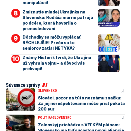
manipulácií!
Zmiznutie mladej Ukrajinky na
Slovensku: Rodičia márne pátrajú
po dcére, ktorá hovorila o
prenasledovaní
Dôchodky sa môžu vyplácať
RÝCHLEJŠIE! Prečo sa to
seniorov zatiaľ NETÝKA?
Známy Historik tvrdí, že Ukrajina
už vyhrala vojnu – a dôvod vás
prekvapí!
Súvisiace správy
SLOVENSKO
Slováci, pozor na túto neznámu značku:
Za jej nerešpektovanie môže prísť pokuta
200 eur
POLITIKA
SLOVENSKO
Zelenskyj prichádza s VEĽKÝM plánom:
Slovensko má byť súčasťou novej aliancie