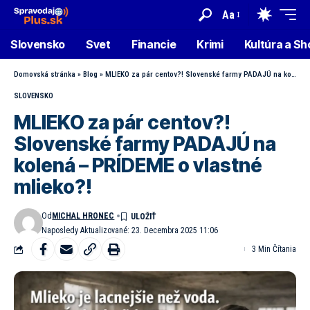
Aa
Slovensko
Svet
Financie
Krimi
Kultúra a S
Domovská stránka
»
Blog
»
MLIEKO za pár centov?! Slovenské farmy PADAJÚ na kolená – PRÍDEME o vlastné mlieko?!
SLOVENSKO
MLIEKO za pár centov?!
Slovenské farmy PADAJÚ na
kolená – PRÍDEME o vlastné
mlieko?!
Od
MICHAL HRONEC
Naposledy Aktualizované: 23. Decembra 2025 11:06
3 Min Čítania