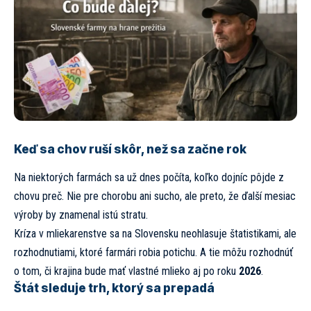
Keď sa chov ruší skôr, než sa začne rok
Na niektorých farmách sa už dnes počíta, koľko dojníc pôjde z
chovu preč. Nie pre chorobu ani sucho, ale preto, že ďalší mesiac
výroby by znamenal istú stratu.
Kríza v mliekarenstve sa na Slovensku neohlasuje štatistikami, ale
rozhodnutiami, ktoré farmári robia potichu. A tie môžu rozhodnúť
o tom, či krajina bude mať vlastné mlieko aj po roku
2026
.
Štát sleduje trh, ktorý sa prepadá