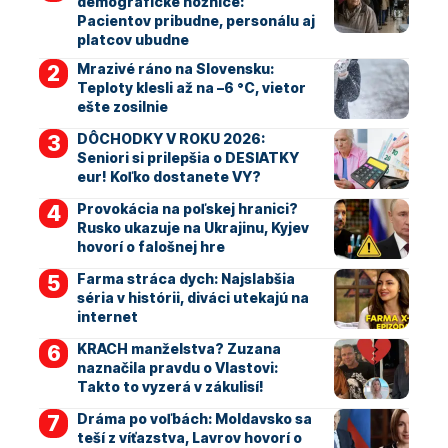
demografické nožnice:
Pacientov pribudne, personálu aj
platcov ubudne
Mrazivé ráno na Slovensku:
Teploty klesli až na –6 °C, vietor
ešte zosilnie
DÔCHODKY V ROKU 2026:
Seniori si prilepšia o DESIATKY
eur! Koľko dostanete VY?
Provokácia na poľskej hranici?
Rusko ukazuje na Ukrajinu, Kyjev
hovorí o falošnej hre
Farma stráca dych: Najslabšia
séria v histórii, diváci utekajú na
internet
KRACH manželstva? Zuzana
naznačila pravdu o Vlastovi:
Takto to vyzerá v zákulisí!
Dráma po voľbách: Moldavsko sa
teší z víťazstva, Lavrov hovorí o