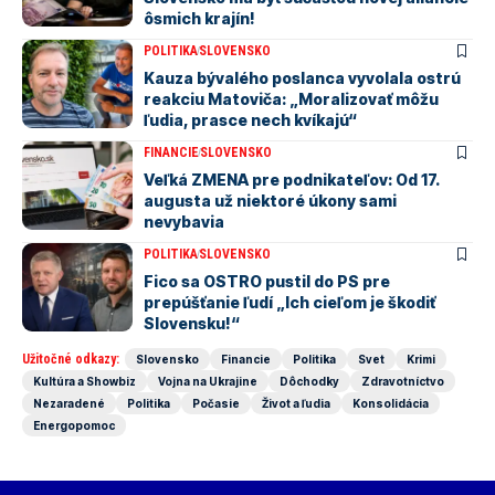
ôsmich krajín!
POLITIKA
SLOVENSKO
Kauza bývalého poslanca vyvolala ostrú
reakciu Matoviča: „Moralizovať môžu
ľudia, prasce nech kvíkajú“
FINANCIE
SLOVENSKO
Veľká ZMENA pre podnikateľov: Od 17.
augusta už niektoré úkony sami
nevybavia
POLITIKA
SLOVENSKO
Fico sa OSTRO pustil do PS pre
prepúšťanie ľudí „Ich cieľom je škodiť
Slovensku!“
Užitočné odkazy:
Slovensko
Financie
Politika
Svet
Krimi
Kultúra a Showbiz
Vojna na Ukrajine
Dôchodky
Zdravotníctvo
Nezaradené
Politika
Počasie
Život a ľudia
Konsolidácia
Energopomoc