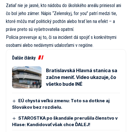
Zatiaľ nie je jasné, kto nádobu do školského areálu priniesol ani
čo bol jeho zámer. Nápis “Zelenskyj, for you” patrí medzi tie,
ktoré môžu mať politický podtón alebo hrať len na efekt – a
práve preto sú vyšetrovatelia opatrní.
Polícia preveruje aj to, či sa incident dá spojiť s konkrétnymi
osobami alebo nedávnymi udalosťami v regióne.
Ďalšie články
Bratislavská Hlavná stanica sa
začne meniť. Video ukazuje, čo
všetko bude INÉ
EÚ chystá veľkú zmenu: Toto sa dotkne aj
Slovákov bez rozdielu.
STAROSTKA po škandále prerušila členstvo v
Hlase: Kandidovať však chce ĎALEJ!