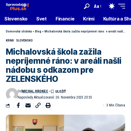
Aa
Slovensko
Svet
Financie
Krimi
Kultúra a S
Domovská stránka
»
Blog
»
Michalovská škola zažila nepríjemné ráno: v areáli našli nádobu s odkazom pre ZELENSKÉHO
KRIMI
SLOVENSKO
Michalovská škola zažila
nepríjemné ráno: v areáli našli
nádobu s odkazom pre
ZELENSKÉHO
Od
MICHAL HRONEC
Naposledy Aktualizované: 26. Novembra 2025 20:35
3 Min Čítania