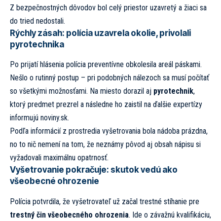
Z bezpečnostných dôvodov bol celý priestor uzavretý a žiaci sa
do tried nedostali.
Rýchly zásah: polícia uzavrela okolie, privolali
pyrotechnika
Po prijatí hlásenia polícia preventívne obkolesila areál páskami.
Nešlo o rutinný postup – pri podobných nálezoch sa musí počítať
so všetkými možnosťami. Na miesto dorazil aj
pyrotechnik
,
ktorý predmet prezrel a následne ho zaistil na ďalšie expertízy
informujú
noviny.sk.
Podľa informácií z prostredia vyšetrovania bola nádoba prázdna,
no to nič nemení na tom, že neznámy pôvod aj obsah nápisu si
vyžadovali maximálnu opatrnosť.
Vyšetrovanie pokračuje: skutok vedú ako
všeobecné ohrozenie
Polícia potvrdila, že vyšetrovateľ už začal trestné stíhanie pre
trestný čin všeobecného ohrozenia
. Ide o závažnú kvalifikáciu,