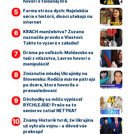
hovorí o falošnej hre
Farma stráca dych: Najslabšia
séria v histórii, diváci utekajú na
internet
KRACH manželstva? Zuzana
naznačila pravdu o Vlastovi:
Takto to vyzerá v zákulisí!
Dráma po voľbách: Moldavsko sa
teší z víťazstva, Lavrov hovorí o
manipulácií!
Zmiznutie mladej Ukrajinky na
Slovensku: Rodičia márne pátrajú
po dcére, ktorá hovorila o
prenasledovaní
Dôchodky sa môžu vyplácať
RÝCHLEJŠIE! Prečo sa to
seniorov zatiaľ NETÝKA?
Známy Historik tvrdí, že Ukrajina
už vyhrala vojnu – a dôvod vás
prekvapí!