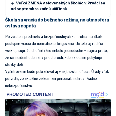
Veľká ZMENA v slovenských školách: Prváci sa
od septembra začnú učiť inak
Škola sa vracia do bežného režimu, no atmosféra
ostáva napätá
Po zaistení predmetu a bezpečnostných kontrolách sa škola
postupne vracia do normálneho fungovania. Učitelia aj rodičia
však opisujú, že dnešné ráno nebolo jednoduché – najmä preto,
že sa incident odohral v priestoroch, kde sa denne pohybujú
stovky detí.
Vyšetrovanie bude pokračovať aj v najbližších dňoch. Úrady však
potvrdili, že aktuálne žiakom ani personálu nehrozí žiadne
nebezpečenstvo.