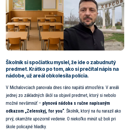
Školník si spočiatku myslel, že ide o zabudnutý
predmet. Krátko po tom, ako si prečítal nápis na
nádobe, už areál obkolesila polícia.
V Michalovciach panovala dnes ráno napätá atmosféra. V areáli
jednej zo základných škôl sa objavil predmet, ktorý si nebolo
možné nevšimnúť –
plynová nádoba s ručne napísaným
odkazom „Zelenskyj, for you“
. Školník, ktorý na ňu narazil ako
prvý, okamžite upozornil vedenie. O niekoľko minút už boli pri
škole policajné hliadky.