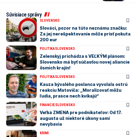
Súvisiace správy
SLOVENSKO
Slováci, pozor na túto neznámu značku:
Za jej nerešpektovanie môže prísť pokuta
200 eur
POLITIKA
SLOVENSKO
Zelenskyj prichádza s VEĽKÝM plánom:
Slovensko má byť súčasťou novej aliancie
ôsmich krajín!
POLITIKA
SLOVENSKO
Kauza bývalého poslanca vyvolala ostrú
reakciu Matoviča: „Moralizovať môžu
ľudia, prasce nech kvíkajú“
FINANCIE
SLOVENSKO
Veľká ZMENA pre podnikateľov: Od 17.
augusta už niektoré úkony sami
nevybavia
KRIMI