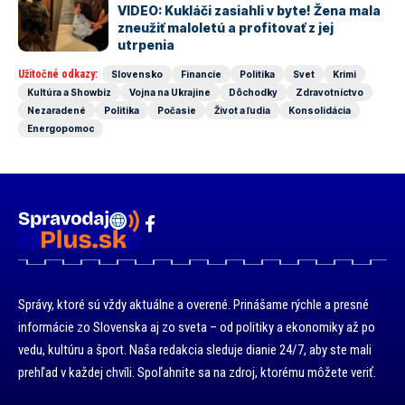
VIDEO: Kukláči zasiahli v byte! Žena mala
zneužiť maloletú a profitovať z jej
utrpenia
Užitočné odkazy:
Slovensko
Financie
Politika
Svet
Krimi
Kultúra a Showbiz
Vojna na Ukrajine
Dôchodky
Zdravotníctvo
Nezaradené
Politika
Počasie
Život a ľudia
Konsolidácia
Energopomoc
Správy, ktoré sú vždy aktuálne a overené. Prinášame rýchle a presné
informácie zo Slovenska aj zo sveta – od politiky a ekonomiky až po
vedu, kultúru a šport. Naša redakcia sleduje dianie 24/7, aby ste mali
prehľad v každej chvíli. Spoľahnite sa na zdroj, ktorému môžete veriť.