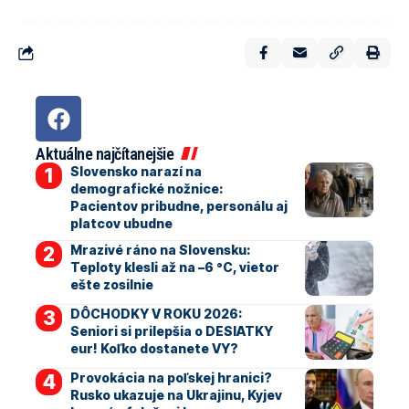
Aktuálne najčítanejšie
Slovensko narazí na
demografické nožnice:
Pacientov pribudne, personálu aj
platcov ubudne
Mrazivé ráno na Slovensku:
Teploty klesli až na –6 °C, vietor
ešte zosilnie
DÔCHODKY V ROKU 2026:
Seniori si prilepšia o DESIATKY
eur! Koľko dostanete VY?
Provokácia na poľskej hranici?
Rusko ukazuje na Ukrajinu, Kyjev