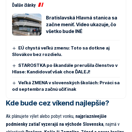
Ďalšie články
Bratislavská Hlavná stanica sa
začne meniť. Video ukazuje, čo
všetko bude INÉ
EÚ chystá veľkú zmenu: Toto sa dotkne aj
Slovákov bez rozdielu.
STAROSTKA po škandále prerušila členstvo v
Hlase: Kandidovať však chce ĎALEJ!
Veľká ZMENA v slovenských školách: Prváci sa
od septembra začnú učiť inak
Kde bude cez víkend najlepšie?
Ak plánujete výlet alebo pobyt vonku,
najpriaznivejšie
podmienky zatiaľ vyzerajú na východe Slovenska
, najmä v