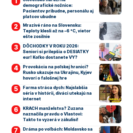
demografické nožnice:
Pacientov pribudne, personálu aj
platcov ubudne
Mrazivé ráno na Slovensku:
Teploty klesli až na –6 °C, vietor
ešte zosilnie
DÔCHODKY V ROKU 2026:
Seniori si prilepšia o DESIATKY
eur! Koľko dostanete VY?
Provokácia na poľskej hranici?
Rusko ukazuje na Ukrajinu, Kyjev
hovorí o falošnej hre
Farma stráca dych: Najslabšia
séria v histórii, diváci utekajú na
internet
KRACH manželstva? Zuzana
naznačila pravdu o Vlastovi:
Takto to vyzerá v zákulisí!
Dráma po voľbách: Moldavsko sa