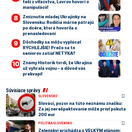
teší z víťazstva, Lavrov hovorí o
manipulácií!
Zmiznutie mladej Ukrajinky na
Slovensku: Rodičia márne pátrajú
po dcére, ktorá hovorila o
prenasledovaní
Dôchodky sa môžu vyplácať
RÝCHLEJŠIE! Prečo sa to
seniorov zatiaľ NETÝKA?
Známy Historik tvrdí, že Ukrajina
už vyhrala vojnu – a dôvod vás
prekvapí!
Súvisiace správy
SLOVENSKO
Slováci, pozor na túto neznámu značku:
Za jej nerešpektovanie môže prísť pokuta
200 eur
POLITIKA
SLOVENSKO
Zelenskyj prichádza s VEĽKÝM plánom: