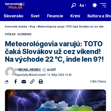
Aa
Slovensko
Svet
Financie
Krimi
Kultúra a S
Domovská stránka
»
Blog
»
Meteorológovia varujú: TOTO čaká Slovákov už cez víkend! Na východe 22 °C, inde len 9?!
POČASIE
SLOVENSKO
Meteorológovia varujú: TOTO
čaká Slovákov už cez víkend!
Na východe 22 °C, inde len 9?!
Od
MICHAL HRONEC
Naposledy Aktualizované: 14. Mája 2026 16:45
3 Min Čítania