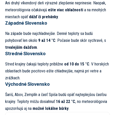
Ani druhý víkendový deň výrazné zlepšenie neprinesie. Naopak,
meteorológovia očakávajú
ešte viac oblačnosti
a na mnohých
miestach opäť
dážď či prehánky
.
Západné Slovensko
Na západe bude najchladnejšie. Denné teploty sa budú
pohybovať len okolo
9 až 14 °C
. Počasie bude skôr sychravé, s
trvalejším dažďom
.
Stredné Slovensko
Stred krajiny čakajú teploty približne
od 10 do 15 °C
. V horských
oblastiach bude pocitovo ešte chladnejšie, najmä pri vetre a
zrážkach.
Východné Slovensko
Šariš, Abov, Zemplín a časť Spiša budú opäť najteplejšou časťou
krajiny. Teploty môžu dosiahnuť
16 až 22 °C
, no meteorológovia
upozorňujú aj na
možné lokálne búrky
.