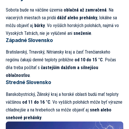
Sobota bude na väčšine územia
oblačná až zamračená
. Na
viacerých miestach sa pridá
dážď alebo prehánky
, lokálne sa
môžu objaviť aj
búrky
. Vo vyšších horských polohách, najmä vo
Vysokých Tatrách, nie je vylúčené ani
sneženie
.
Západné Slovensko
Bratislavský, Trnavský, Nitriansky kraj a časť Trenčianskeho
regiónu čakajú denné teploty približne
od 10 do 15 °C
. Počas
dňa treba počítať s
častejším dažďom a silnejšou
oblačnosťou
.
Stredné Slovensko
Banskobystrický, Žilinský kraj a horské oblasti budú mať teploty
väčšinou
od 11 do 16 °C
. Vo vyšších polohách môže byť výrazne
chladnejšie a na hrebeňoch sa môže objaviť aj
sneh alebo
snehové prehánky
.