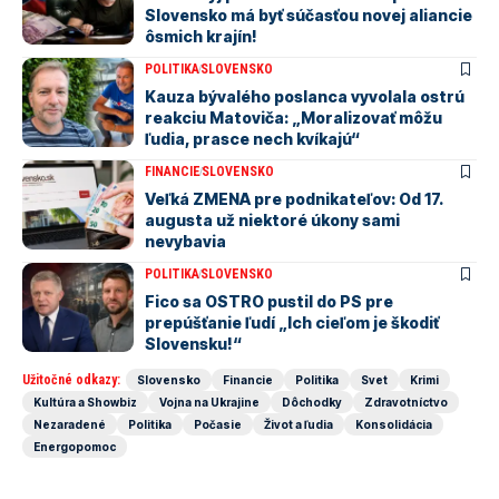
Slovensko má byť súčasťou novej aliancie
ôsmich krajín!
POLITIKA
SLOVENSKO
Kauza bývalého poslanca vyvolala ostrú
reakciu Matoviča: „Moralizovať môžu
ľudia, prasce nech kvíkajú“
FINANCIE
SLOVENSKO
Veľká ZMENA pre podnikateľov: Od 17.
augusta už niektoré úkony sami
nevybavia
POLITIKA
SLOVENSKO
Fico sa OSTRO pustil do PS pre
prepúšťanie ľudí „Ich cieľom je škodiť
Slovensku!“
Užitočné odkazy:
Slovensko
Financie
Politika
Svet
Krimi
Kultúra a Showbiz
Vojna na Ukrajine
Dôchodky
Zdravotníctvo
Nezaradené
Politika
Počasie
Život a ľudia
Konsolidácia
Energopomoc