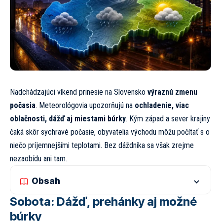
Nadchádzajúci víkend prinesie na Slovensko
výraznú zmenu
počasia
. Meteorológovia upozorňujú na
ochladenie, viac
oblačnosti, dážď aj miestami búrky
. Kým západ a sever krajiny
čaká skôr sychravé počasie, obyvatelia východu môžu počítať s o
niečo príjemnejšími teplotami. Bez dáždnika sa však zrejme
nezaobídu ani tam.
Obsah
Sobota: Dážď, prehánky aj možné
búrky