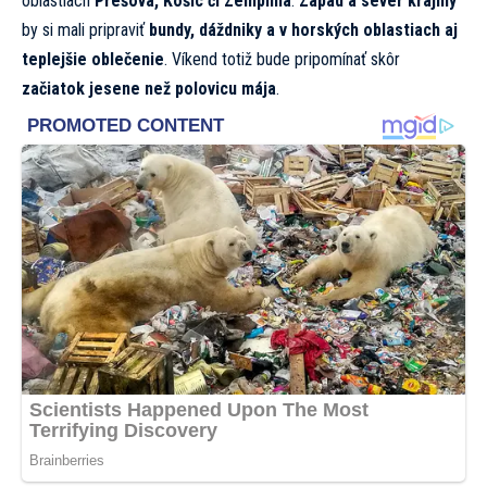
oblastiach
Prešova, Košíc či Zemplína
.
Západ a sever krajiny
by si mali pripraviť
bundy, dáždniky a v horských oblastiach aj
teplejšie oblečenie
. Víkend totiž bude pripomínať skôr
začiatok jesene než polovicu mája
.