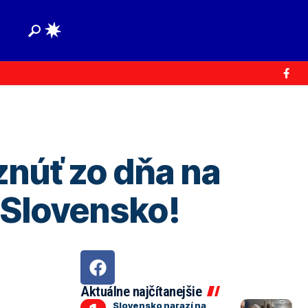
núť zo dňa na
é Slovensko!
Aktuálne najčítanejšie
Slovensko narazí na