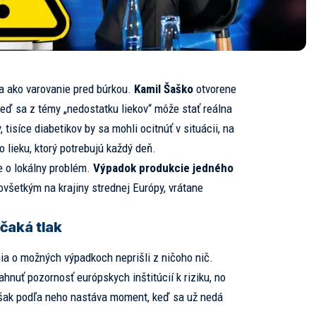
la ako varovanie pred búrkou.
Kamil Šaško
otvorene
 keď sa z témy „nedostatku liekov“ môže stať reálna
 tisíce diabetikov by sa mohli ocitnúť v situácii, na
 lieku, ktorý potrebujú každý deň.
e o lokálny problém.
Výpadok produkcie jedného
šetkým na krajiny strednej Európy, vrátane
čaká tlak
nia o možných výpadkoch neprišli z ničoho nič.
ahnuť pozornosť európskych inštitúcií k riziku, no
šak podľa neho nastáva moment, keď sa už nedá