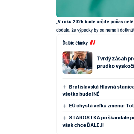
„
V roku 2026 bude určite počas celé
dodala, že výpadky by sa nemali dotknúť
Ďalšie články
Tvrdý zásah pr
prudko vyskoči
Bratislavská Hlavná stanica
všetko bude INÉ
EÚ chystá veľkú zmenu: Toto
STAROSTKA po škandále pre
však chce ĎALEJ!