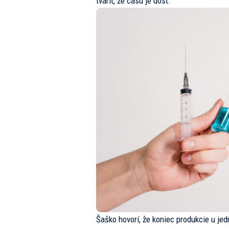
tváriť, že času je dosť.
Šaško hovorí, že koniec produkcie u je