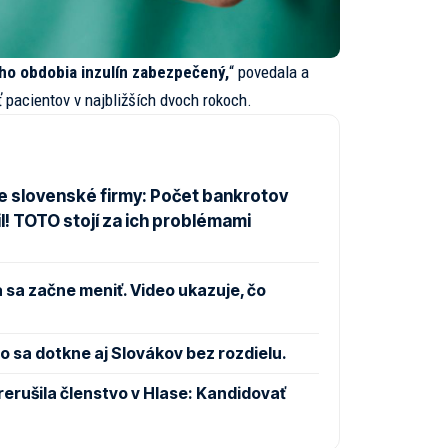
ho obdobia inzulín zabezpečený,
“ povedala a
 pacientov v najbližších dvoch rokoch.
e slovenské firmy: Počet bankrotov
l! TOTO stojí za ich problémami
 sa začne meniť. Video ukazuje, čo
 sa dotkne aj Slovákov bez rozdielu.
rušila členstvo v Hlase: Kandidovať