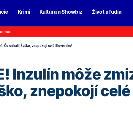
ncie
Krimi
Kultúra a Showbiz
Život a ľudia
pomoc
: Čo odhalil Šaško, znepokojí celé Slovensko!
 Inzulín môže zmiz
aško, znepokojí cel