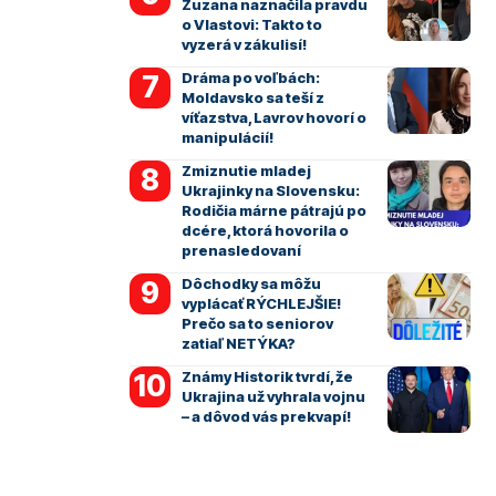
Zuzana naznačila pravdu
o Vlastovi: Takto to
vyzerá v zákulisí!
Dráma po voľbách:
Moldavsko sa teší z
víťazstva, Lavrov hovorí o
manipulácií!
Zmiznutie mladej
Ukrajinky na Slovensku:
Rodičia márne pátrajú po
dcére, ktorá hovorila o
prenasledovaní
Dôchodky sa môžu
vyplácať RÝCHLEJŠIE!
Prečo sa to seniorov
zatiaľ NETÝKA?
Známy Historik tvrdí, že
Ukrajina už vyhrala vojnu
– a dôvod vás prekvapí!