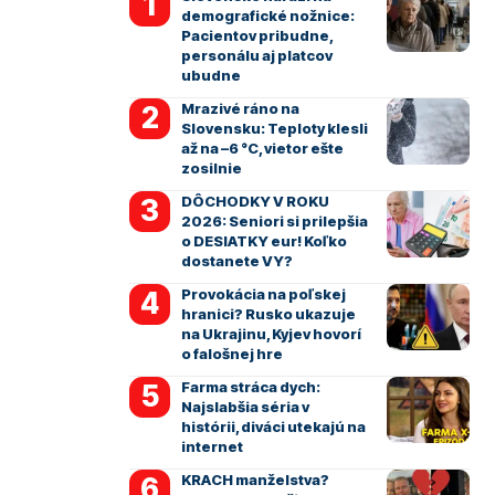
demografické nožnice:
Pacientov pribudne,
personálu aj platcov
ubudne
Mrazivé ráno na
Slovensku: Teploty klesli
až na –6 °C, vietor ešte
zosilnie
DÔCHODKY V ROKU
2026: Seniori si prilepšia
o DESIATKY eur! Koľko
dostanete VY?
Provokácia na poľskej
hranici? Rusko ukazuje
na Ukrajinu, Kyjev hovorí
o falošnej hre
Farma stráca dych:
Najslabšia séria v
histórii, diváci utekajú na
internet
KRACH manželstva?