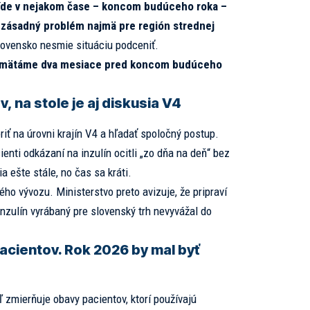
íde v nejakom čase – koncom budúceho roka –
 zásadný problém najmä pre región strednej
Slovensko nesmie situáciu podceniť.
amätáme dva mesiace pred koncom budúceho
 na stole je aj diskusia V4
iť na úrovni krajín V4 a hľadať spoločný postup.
cienti odkázaní na inzulín ocitli „zo dňa na deň“ bez
a ešte stále, no čas sa kráti.
ho vývozu. Ministerstvo preto avizuje, že pripraví
nzulín vyrábaný pre slovenský trh nevyvážal do
acientov. Rok 2026 by mal byť
ľ zmierňuje obavy pacientov, ktorí používajú