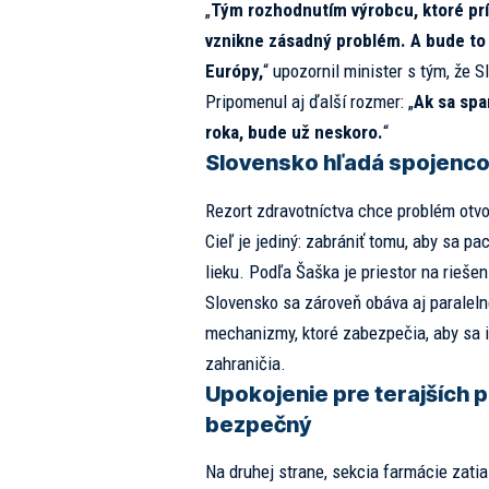
„
Tým rozhodnutím výrobcu, ktoré pr
vznikne zásadný problém. A bude to
Európy,
“ upozornil minister s tým, že 
Pripomenul aj ďalší rozmer: „
Ak sa sp
roka, bude už neskoro.
“
Slovensko hľadá spojencov,
Rezort zdravotníctva chce problém otvor
Cieľ je jediný: zabrániť tomu, aby sa pa
lieku. Podľa Šaška je priestor na riešeni
Slovensko sa zároveň obáva aj paralelné
mechanizmy, ktoré zabezpečia, aby sa i
zahraničia.
Upokojenie pre terajších p
bezpečný
Na druhej strane, sekcia farmácie zatia