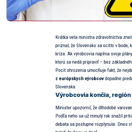
Krátka veta ministra zdravotníctva zne
priznal, že Slovensko sa ocitlo v bode,
kríza. Ak výrobcovia naplnia svoje plány,
ktorú sa nedá pripraviť – bez základného
Pocit ohrozenia umocňuje fakt, že nejd
z európskych výrobcov
dopadne predov
Slovenska.
Výrobcovia končia, región 
Minister upozornil, že dlhodobé varova
Podľa neho sa už minulý rok snažil priti
debata sa postupne rozplynula. Dnes v