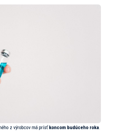
dného z výrobcov má prísť
koncom budúceho roka
.