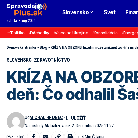
Slovensko
Svet
Fina
sobota, 8 aug 2026
Politika
Dôchodky
Vojna na Ukrajine
Konsolidácia
Energo
Domovská stránka
»
Blog
»
KRÍZA NA OBZORE! Inzulín môže zmiznúť zo dňa na deň
SLOVENSKO
ZDRAVOTNÍCTVO
KRÍZA NA OBZORE!
deň: Čo odhalil Š
Od
MICHAL HRONEC
Naposledy Aktualizované: 2. Decembra 2025 11:27
4 Min Čítania
Zdieľať