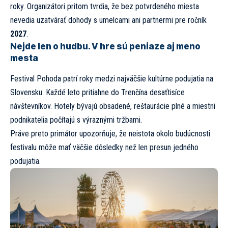
roky. Organizátori pritom tvrdia, že bez potvrdeného miesta
nevedia uzatvárať dohody s umelcami ani partnermi pre ročník
2027
.
Nejde len o hudbu. V hre sú peniaze aj meno
mesta
Festival Pohoda patrí roky medzi najväčšie kultúrne podujatia na
Slovensku. Každé leto pritiahne do Trenčína desaťtisíce
návštevníkov. Hotely bývajú obsadené, reštaurácie plné a miestni
podnikatelia počítajú s výraznými tržbami.
Práve preto primátor upozorňuje, že neistota okolo budúcnosti
festivalu môže mať väčšie dôsledky než len presun jedného
podujatia.