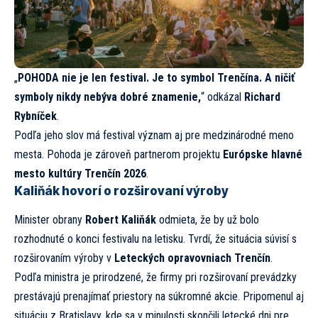
„
POHODA nie je len festival. Je to symbol Trenčína. A ničiť
symboly nikdy nebýva dobré znamenie,
“ odkázal
Richard
Rybníček
.
Podľa jeho slov má festival význam aj pre medzinárodné meno
mesta. Pohoda je zároveň partnerom projektu
Európske hlavné
mesto kultúry Trenčín 2026
.
Kaliňák hovorí o rozširovaní výroby
Minister obrany
Robert Kaliňák
odmieta, že by už bolo
rozhodnuté o konci festivalu na letisku. Tvrdí, že situácia súvisí s
rozširovaním výroby v
Leteckých opravovniach Trenčín
.
Podľa ministra je prirodzené, že firmy pri rozširovaní prevádzky
prestávajú prenajímať priestory na súkromné akcie. Pripomenul aj
situáciu z Bratislavy, kde sa v minulosti skončili letecké dni pre