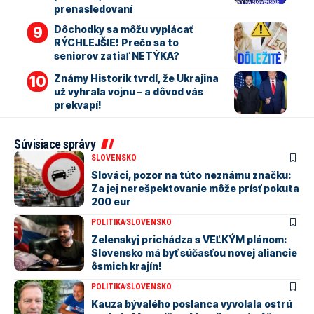
prenasledovaní
Dôchodky sa môžu vyplácať
RÝCHLEJŠIE! Prečo sa to
seniorov zatiaľ NETÝKA?
Známy Historik tvrdí, že Ukrajina
už vyhrala vojnu – a dôvod vás
prekvapí!
Súvisiace správy
SLOVENSKO
Slováci, pozor na túto neznámu značku:
Za jej nerešpektovanie môže prísť pokuta
200 eur
POLITIKA
SLOVENSKO
Zelenskyj prichádza s VEĽKÝM plánom:
Slovensko má byť súčasťou novej aliancie
ôsmich krajín!
POLITIKA
SLOVENSKO
Kauza bývalého poslanca vyvolala ostrú