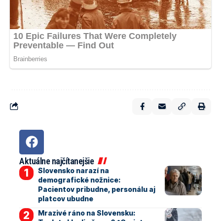
Aktuálne najčítanejšie
Slovensko narazí na
demografické nožnice:
Pacientov pribudne, personálu aj
platcov ubudne
Mrazivé ráno na Slovensku: