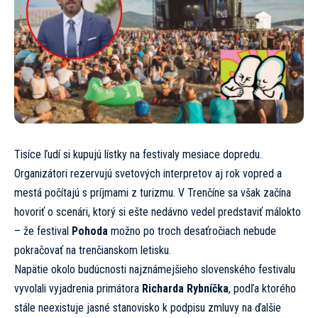
Tisíce ľudí si kupujú lístky na festivaly mesiace dopredu.
Organizátori rezervujú svetových interpretov aj rok vopred a
mestá počítajú s príjmami z turizmu. V Trenčíne sa však začína
hovoriť o scenári, ktorý si ešte nedávno vedel predstaviť málokto
– že festival
Pohoda
možno po troch desaťročiach nebude
pokračovať na trenčianskom letisku.
Napätie okolo budúcnosti najznámejšieho slovenského festivalu
vyvolali vyjadrenia primátora
Richarda Rybníčka
, podľa ktorého
stále neexistuje jasné stanovisko k podpisu zmluvy na ďalšie