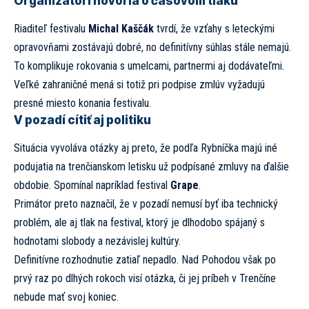
Organizátori hovoria o časovom tlaku
Riaditeľ festivalu
Michal Kaščák
tvrdí, že vzťahy s leteckými
opravovňami zostávajú dobré, no definitívny súhlas stále nemajú.
To komplikuje rokovania s umelcami, partnermi aj dodávateľmi.
Veľké zahraničné mená si totiž pri podpise zmlúv vyžadujú
presné miesto konania festivalu.
V pozadí cítiť aj politiku
Situácia vyvoláva otázky aj preto, že podľa Rybníčka majú iné
podujatia na trenčianskom letisku už podpísané zmluvy na ďalšie
obdobie. Spomínal napríklad festival
Grape
.
Primátor preto naznačil, že v pozadí nemusí byť iba technický
problém, ale aj tlak na festival, ktorý je dlhodobo spájaný s
hodnotami slobody a nezávislej kultúry.
Definitívne rozhodnutie zatiaľ nepadlo. Nad Pohodou však po
prvý raz po dlhých rokoch visí otázka, či jej príbeh v Trenčíne
nebude mať svoj koniec.