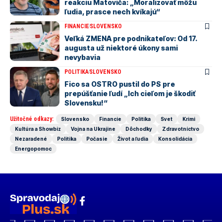
reakciu Matoviča: „Moralizovať môžu
ľudia, prasce nech kvíkajú“
FINANCIE
SLOVENSKO
Veľká ZMENA pre podnikateľov: Od 17.
augusta už niektoré úkony sami
nevybavia
POLITIKA
SLOVENSKO
Fico sa OSTRO pustil do PS pre
prepúšťanie ľudí „Ich cieľom je škodiť
Slovensku!“
Užitočné odkazy:
Slovensko
Financie
Politika
Svet
Krimi
Kultúra a Showbiz
Vojna na Ukrajine
Dôchodky
Zdravotníctvo
Nezaradené
Politika
Počasie
Život a ľudia
Konsolidácia
Energopomoc