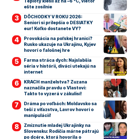
Teploty klesli až na –6 °C, vietor
ešte zosilnie
DÔCHODKY V ROKU 2026:
Seniori si prilepšia o DESIATKY
eur! Koľko dostanete VY?
Provokácia na poľskej hranici?
Rusko ukazuje na Ukrajinu, Kyjev
hovorí o falošnej hre
Farma stráca dych: Najslabšia
séria v histórii, diváci utekajú na
internet
KRACH manželstva? Zuzana
naznačila pravdu o Vlastovi:
Takto to vyzerá v zákulisí!
Dráma po voľbách: Moldavsko sa
teší z víťazstva, Lavrov hovorí o
manipulácií!
Zmiznutie mladej Ukrajinky na
Slovensku: Rodičia márne pátrajú
po dcére, ktorá hovorila o