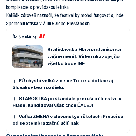
komplikácie s prevádzkou letiska.
Kaliňák zároveň naznačil, že festival by mohol fungovať aj inde.
Spomenul letiská v
Žiline
alebo
Piešťanoch
.
Ďalšie články
Bratislavská Hlavná stanica sa
začne meniť. Video ukazuje, čo
všetko bude INÉ
EÚ chystá veľkú zmenu: Toto sa dotkne aj
Slovákov bez rozdielu.
STAROSTKA po škandále prerušila členstvo v
Hlase: Kandidovať však chce ĎALEJ!
Veľká ZMENA v slovenských školách: Prváci sa
od septembra začnú učiť inak