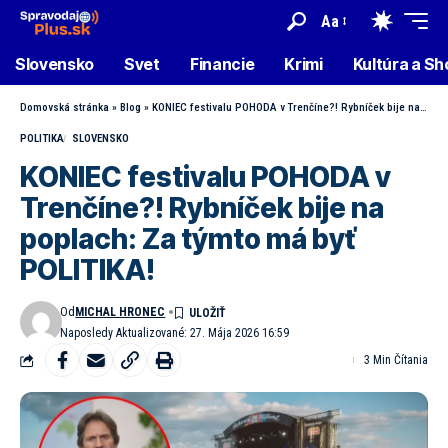
Aa
Slovensko
Svet
Financie
Krimi
Kultúra a S
Domovská stránka
»
Blog
»
KONIEC festivalu POHODA v Trenčíne?! Rybníček bije na poplach: Za týmto má byť POLITIKA!
POLITIKA
SLOVENSKO
KONIEC festivalu POHODA v
Trenčíne?! Rybníček bije na
poplach: Za týmto má byť
POLITIKA!
Od
MICHAL HRONEC
Naposledy Aktualizované: 27. Mája 2026 16:59
3 Min Čítania