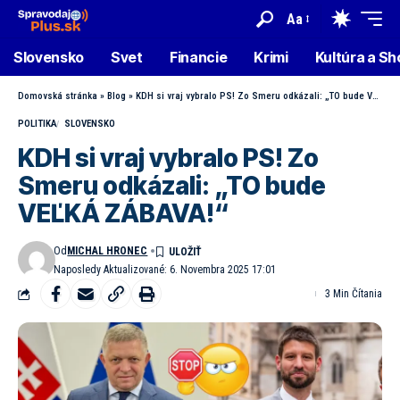
Aa
Slovensko
Svet
Financie
Krimi
Kultúra a S
Domovská stránka
»
Blog
»
KDH si vraj vybralo PS! Zo Smeru odkázali: „TO bude VEĽKÁ ZÁBAVA!“
POLITIKA
SLOVENSKO
KDH si vraj vybralo PS! Zo
Smeru odkázali: „TO bude
VEĽKÁ ZÁBAVA!“
Od
MICHAL HRONEC
Naposledy Aktualizované: 6. Novembra 2025 17:01
3 Min Čítania