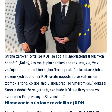
Strana zároveň tvrdí, že KDH sa spája s „nepriateľmi tradičných
hodnôt“. „Každý, kto má štipku sedliackeho rozumu, vie, že v
zničujúcom objatí s tými najhoršími nepriateľmi kresťanských a
slovenských hodnôt sa KDH určite nepodarí presadiť ani len
zlomok z toho, čo dosiahlo v spolupráci so Smerom-SD,“ odkázal
Smer a dodal, že sa „už teší, ako bude KDH riešiť výhradu vo
svedomí s Progresívnym Slovenskom“.
Hlasovanie o ústave rozdelilo aj KDH