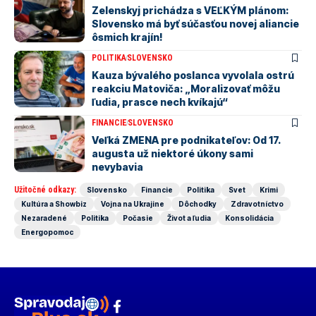
Zelenskyj prichádza s VEĽKÝM plánom:
Slovensko má byť súčasťou novej aliancie
ôsmich krajín!
POLITIKA
SLOVENSKO
Kauza bývalého poslanca vyvolala ostrú
reakciu Matoviča: „Moralizovať môžu
ľudia, prasce nech kvíkajú“
FINANCIE
SLOVENSKO
Veľká ZMENA pre podnikateľov: Od 17.
augusta už niektoré úkony sami
nevybavia
Užitočné odkazy:
Slovensko
Financie
Politika
Svet
Krimi
Kultúra a Showbiz
Vojna na Ukrajine
Dôchodky
Zdravotníctvo
Nezaradené
Politika
Počasie
Život a ľudia
Konsolidácia
Energopomoc