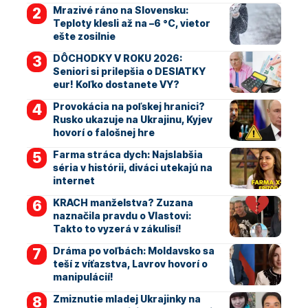
Mrazivé ráno na Slovensku:
Teploty klesli až na –6 °C, vietor
ešte zosilnie
DÔCHODKY V ROKU 2026:
Seniori si prilepšia o DESIATKY
eur! Koľko dostanete VY?
Provokácia na poľskej hranici?
Rusko ukazuje na Ukrajinu, Kyjev
hovorí o falošnej hre
Farma stráca dych: Najslabšia
séria v histórii, diváci utekajú na
internet
KRACH manželstva? Zuzana
naznačila pravdu o Vlastovi:
Takto to vyzerá v zákulisí!
Dráma po voľbách: Moldavsko sa
teší z víťazstva, Lavrov hovorí o
manipulácií!
Zmiznutie mladej Ukrajinky na