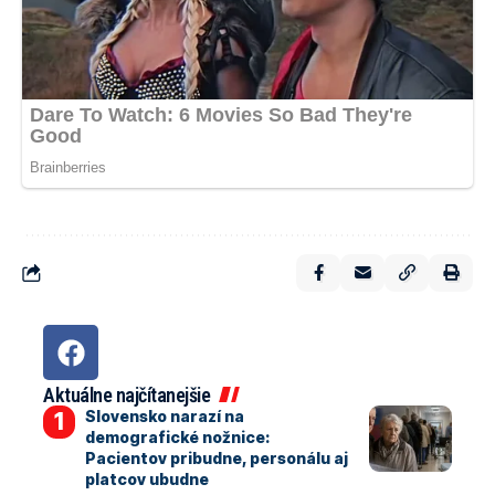
Aktuálne najčítanejšie
Slovensko narazí na
demografické nožnice:
Pacientov pribudne, personálu aj
platcov ubudne