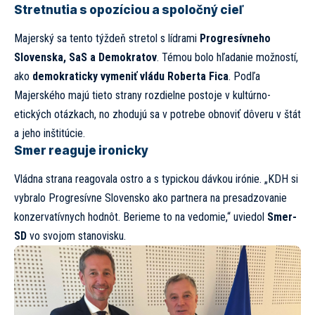
Stretnutia s opozíciou a spoločný cieľ
Majerský sa tento týždeň stretol s lídrami
Progresívneho
Slovenska, SaS a Demokratov
. Témou bolo hľadanie možností,
ako
demokraticky vymeniť vládu Roberta Fica
. Podľa
Majerského majú tieto strany rozdielne postoje v kultúrno-
etických otázkach, no zhodujú sa v potrebe obnoviť dôveru v štát
a jeho inštitúcie.
Smer reaguje ironicky
Vládna strana reagovala ostro a s typickou dávkou irónie. „KDH si
vybralo Progresívne Slovensko ako partnera na presadzovanie
konzervatívnych hodnôt. Berieme to na vedomie,“ uviedol
Smer-
SD
vo svojom stanovisku.