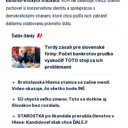
kultúrno-etických otázkach
. KDH tak balansuje medzi snahou
zachovať si konzervatívnu identitu a spoluprácou s
demokratickými stranami, ktoré chcú podľa nich zabrániť
ďalšiemu oslabovaniu právneho štátu.
Ďalšie články
Tvrdý zásah pre slovenské
firmy: Počet bankrotov prudko
vyskočil! TOTO stojí za ich
problémami
Bratislavská Hlavná stanica sa začne meniť.
Video ukazuje, čo všetko bude INÉ
EÚ chystá veľkú zmenu: Toto sa dotkne aj
Slovákov bez rozdielu.
STAROSTKA po škandále prerušila členstvo v
Hlase: Kandidovať však chce ĎALEJ!