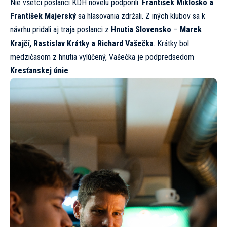
Nie všetci poslanci KDH novelu podporili.
František Mikloško a
František Majerský
sa hlasovania zdržali. Z iných klubov sa k
návrhu pridali aj traja poslanci z
Hnutia Slovensko
–
Marek
Krajčí, Rastislav Krátky a Richard Vašečka
. Krátky bol
medzičasom z hnutia vylúčený, Vašečka je podpredsedom
Kresťanskej únie
.