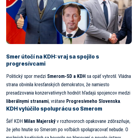
Smer útočí na KDH: vraj sa spojilo s
progresívcami
Politický spor medzi
Smerom-SD a KDH
sa opäť vyhrotil. Vládna
strana obvinila kresťanských demokratov, že namiesto
presadzovania konzervatívnych hodnôt hľadajú spojencov medzi
liberálnymi stranami
, vrátane
Progresívneho Slovenska
.
KDH vylúčilo spoluprácu so Smerom
Šéf KDH
Milan Majerský
v rozhovoroch opakovane zdôrazňuje,
že jeho hnutie so Smerom po voľbách spolupracovať nebude. O
možných koalíciách sa hovorilo po hlasovaní o novele ústavy,