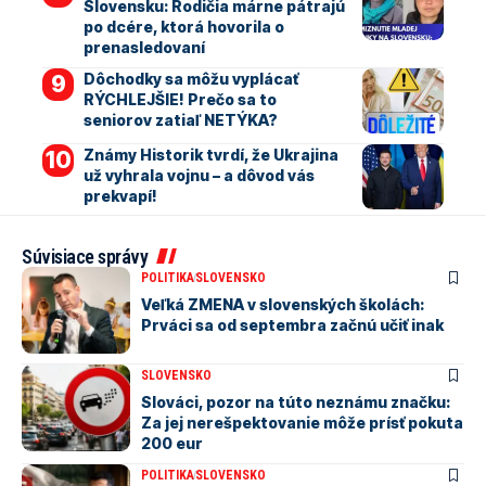
Slovensku: Rodičia márne pátrajú
po dcére, ktorá hovorila o
prenasledovaní
Dôchodky sa môžu vyplácať
RÝCHLEJŠIE! Prečo sa to
seniorov zatiaľ NETÝKA?
Známy Historik tvrdí, že Ukrajina
už vyhrala vojnu – a dôvod vás
prekvapí!
Súvisiace správy
POLITIKA
SLOVENSKO
Veľká ZMENA v slovenských školách:
Prváci sa od septembra začnú učiť inak
SLOVENSKO
Slováci, pozor na túto neznámu značku:
Za jej nerešpektovanie môže prísť pokuta
200 eur
POLITIKA
SLOVENSKO