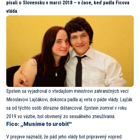
písali o Slovensku v marci 2018 – v čase, keď padla Ficova
vláda
.
Epstein sa vyjadroval o vtedajšom ministrovi zahraničných vecí
Miroslavovi Lajčákovi, dokonca padla aj veta o páde vlády. Lajčák
sa od týchto osôb dôrazne dištancoval. Epstein zomrel v roku
2019 vo väzbe, bol obvinený zo sexuálneho zneužívania.
Fico: „Musíme to urobiť“
V prejave naznačil, že pád jeho vlády bol pripravený vopred.