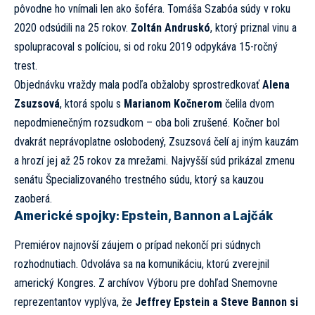
pôvodne ho vnímali len ako šoféra. Tomáša Szabóa súdy v roku
2020 odsúdili na 25 rokov.
Zoltán Andruskó
, ktorý priznal vinu a
spolupracoval s políciou, si od roku 2019 odpykáva 15-ročný
trest.
Objednávku vraždy mala podľa obžaloby sprostredkovať
Alena
Zsuzsová
, ktorá spolu s
Marianom Kočnerom
čelila dvom
nepodmienečným rozsudkom – oba boli zrušené. Kočner bol
dvakrát neprávoplatne oslobodený, Zsuzsová čelí aj iným kauzám
a hrozí jej až 25 rokov za mrežami. Najvyšší súd prikázal zmenu
senátu Špecializovaného trestného súdu, ktorý sa kauzou
zaoberá.
Americké spojky: Epstein, Bannon a Lajčák
Premiérov najnovší záujem o prípad nekončí pri súdnych
rozhodnutiach. Odvoláva sa na komunikáciu, ktorú zverejnil
americký Kongres. Z archívov Výboru pre dohľad Snemovne
reprezentantov vyplýva, že
Jeffrey Epstein a Steve Bannon si