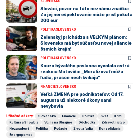
SLOVENSKO
Slováci, pozor na túto neznámu značku:
Za jej nerešpektovanie môže prísť pokuta
200 eur
POLITIKA
SLOVENSKO
Zelenskyj prichádza s VEĽKÝM plánom:
Slovensko má byť súčasťou novej aliancie
ôsmich krajín!
POLITIKA
SLOVENSKO
Kauza bývalého poslanca vyvolala ostrú
reakciu Matoviča: „Moralizovať môžu
ľudia, prasce nech kvíkajú“
FINANCIE
SLOVENSKO
Veľká ZMENA pre podnikateľov: Od 17.
augusta už niektoré úkony sami
nevybavia
Užitočné odkazy:
Slovensko
Financie
Politika
Svet
Krimi
Kultúra a Showbiz
Vojna na Ukrajine
Dôchodky
Zdravotníctvo
Nezaradené
Politika
Počasie
Život a ľudia
Konsolidácia
Energopomoc