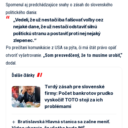
Spomenul aj predchádzajúce snahy o zásah do slovenského
politického diania:
„Vedeli, že už nestačí iba falšovať voľby cez
nejaké dane, že už nestačí odstaviť silnú
politickú stranu a postaviť proti nej nejaký
zlepenec.“
Po prečítaní komunikácie z USA sa pýta, či má štát právo opäť
otvoriť vyšetrovanie.
„Som presvedčený, že to musíme urobiť,“
dodal.
Ďalšie články
Tvrdý zásah pre slovenské
firmy: Počet bankrotov prudko
vyskočil! TOTO stojí za ich
problémami
Bratislavská Hlavná stanica sa začne meniť.
Video ukazuje, čo všetko bude INÉ