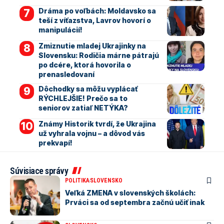
Dráma po voľbách: Moldavsko sa
teší z víťazstva, Lavrov hovorí o
manipulácií!
Zmiznutie mladej Ukrajinky na
Slovensku: Rodičia márne pátrajú
po dcére, ktorá hovorila o
prenasledovaní
Dôchodky sa môžu vyplácať
RÝCHLEJŠIE! Prečo sa to
seniorov zatiaľ NETÝKA?
Známy Historik tvrdí, že Ukrajina
už vyhrala vojnu – a dôvod vás
prekvapí!
Súvisiace správy
POLITIKA
SLOVENSKO
Veľká ZMENA v slovenských školách:
Prváci sa od septembra začnú učiť inak