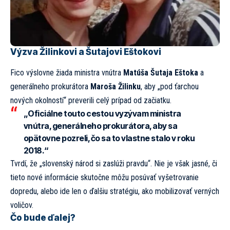
Výzva Žilinkovi a Šutajovi Eštokovi
Fico výslovne žiada ministra vnútra
Matúša Šutaja Eštoka
a
generálneho prokurátora
Maroša Žilinku
, aby „pod ťarchou
nových okolností“ preverili celý prípad od začiatku.
„Oficiálne touto cestou vyzývam ministra
vnútra, generálneho prokurátora, aby sa
opätovne pozreli, čo sa to vlastne stalo v roku
2018.“
Tvrdí, že „slovenský národ si zaslúži pravdu“. Nie je však jasné, či
tieto nové informácie skutočne môžu posúvať vyšetrovanie
dopredu, alebo ide len o ďalšiu stratégiu, ako mobilizovať verných
voličov.
Čo bude ďalej?