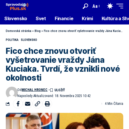
Aa
Slovensko
Svet
Financie
Krimi
Kultúra a S
Domovská stránka
»
Blog
»
Fico chce znovu otvoriť vyšetrovanie vraždy Jána Kuciaka. Tvrdí, že vznikli nové okolnosti
POLITIKA
SLOVENSKO
Fico chce znovu otvoriť
vyšetrovanie vraždy Jána
Kuciaka. Tvrdí, že vznikli nové
okolnosti
Od
MICHAL HRONEC
Naposledy Aktualizované: 18. Novembra 2025 10:42
4 Min Čítania