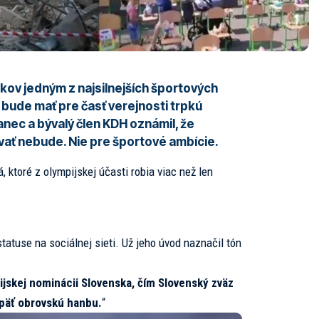
kov jedným z najsilnejších športových
bude mať pre časť verejnosti trpkú
fanec
a bývalý člen KDH oznámil, že
ať nebude. Nie pre športové ambície.
 ktoré z olympijskej účasti robia viac než len
statuse na sociálnej sieti. Už jeho úvod naznačil tón
mpijskej nominácii Slovenska, čím Slovenský zväz
opäť obrovskú hanbu.
“