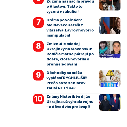
Zuzana naznačila pravdu
o Vlastovi: Takto to
vyzerá v zákulisí!
Dráma po voľbách:
Moldavsko sa teší z
víťazstva, Lavrov hovorí o
manipulácií!
Zmiznutie mladej
Ukrajinky na Slovensku:
Rodičia márne pátrajú po
dcére, ktorá hovorila o
prenasledovaní
Dôchodky sa môžu
vyplácať RÝCHLEJŠIE!
Prečo sa to seniorov
zatiaľ NETÝKA?
Známy Historik tvrdí, že
Ukrajina už vyhrala vojnu
– a dôvod vás prekvapí!