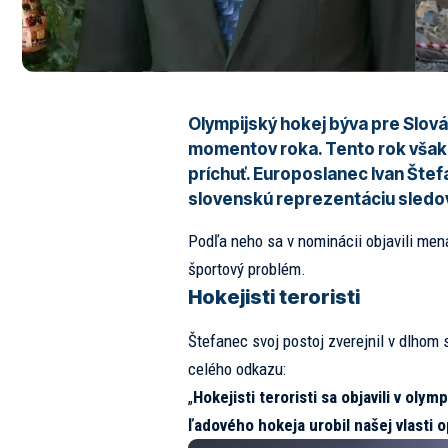
Olympijský hokej býva pre Slová
momentov roka. Tento rok však 
príchuť. Europoslanec
Ivan Šte
slovenskú reprezentáciu sledov
Podľa neho sa v nominácii objavili mená,
športový problém.
Hokejisti teroristi
Štefanec svoj postoj zverejnil v dlhom 
celého odkazu:
„
Hokejisti teroristi sa objavili v oly
ľadového hokeja urobil našej vlasti 