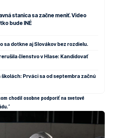
avná stanica sa začne meniť. Video
etko bude INÉ
 sa dotkne aj Slovákov bez rozdielu.
rušila členstvo v Hlase: Kandidovať
 školách: Prváci sa od septembra začnú
som chodil osobne podporiť na svetové
ádu.
“