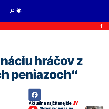
ináciu hráčov z
ch peniazoch“
Aktuálne najčítanejšie
Slovensko narazí na