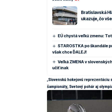
Bratislavská Hl
ukazuje, čo vš
EÚ chystá veľkú zmenu: Toto
STAROSTKA po škandále pre
však chce ĎALEJ!
Veľká ZMENA v slovenských
učiť inak
„
Slovenskú hokejovú reprezentáciu 
šampionáty, Svetový pohár aj olympi