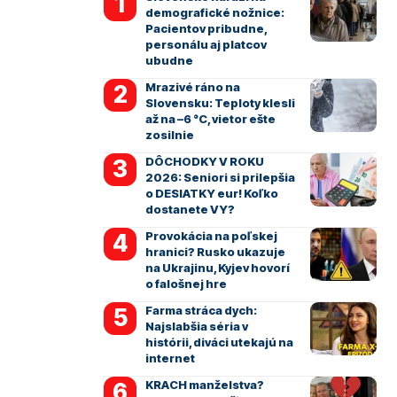
demografické nožnice:
Pacientov pribudne,
personálu aj platcov
ubudne
Mrazivé ráno na
Slovensku: Teploty klesli
až na –6 °C, vietor ešte
zosilnie
DÔCHODKY V ROKU
2026: Seniori si prilepšia
o DESIATKY eur! Koľko
dostanete VY?
Provokácia na poľskej
hranici? Rusko ukazuje
na Ukrajinu, Kyjev hovorí
o falošnej hre
Farma stráca dych:
Najslabšia séria v
histórii, diváci utekajú na
internet
KRACH manželstva?