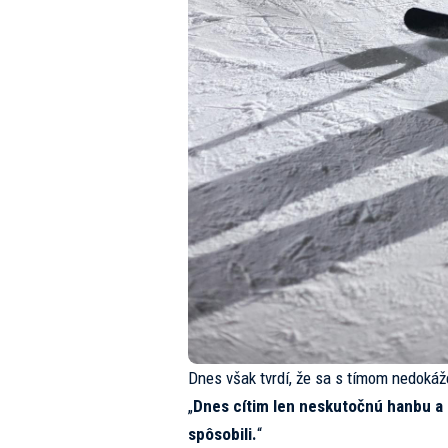
Dnes však tvrdí, že sa s tímom nedokáže
„
Dnes cítim len neskutočnú hanbu a 
spôsobili.
“