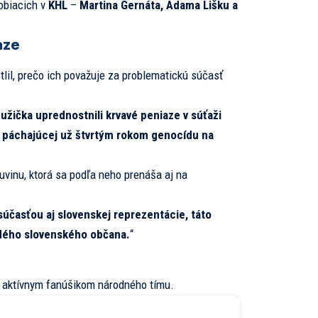
sobiacich v
KHL
–
Martina Gernáta, Adama Lišku a
aze
lil, prečo ich považuje za problematickú súčasť
žička uprednostnili krvavé peniaze v súťaži
u, páchajúcej už štvrtým rokom genocídu na
uvinu, ktorá sa podľa neho prenáša aj na
účasťou aj slovenskej reprezentácie, táto
dého slovenského občana.
“
l aktívnym fanúšikom národného tímu.