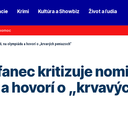
ncie
Krimi
Kultúra a Showbiz
Život a ľudia
pomoc
HL na olympiádu a hovorí o „krvavých peniazoch“
anec kritizuje nom
a hovorí o „krvavý