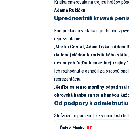
Kritika smerovala na trojicu hráčov pô
Adama Ružičku
.
Uprednostnili krvavé peni
Europoslanec v statuse podrobne vysvet
reprezentácie:
„
Martin Gernát, Adam Liška a Adam Ru
riadenej vládou teroristického štát
nevinných ľuďoch susednej krajiny.
“
Ich rozhodnutie označil za osobnú spol
reprezentáciu:
„
Keďže sa tento morálny odpad stal s
obrovská hanba sa stala hanbou kaž
Od podpory k odmietnutiu
Štefanec pripomenul, že v minulosti bo
Ďalšie články