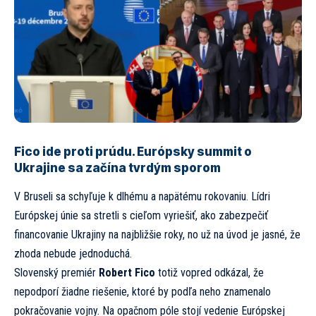
Fico ide proti prúdu. Európsky summit o
Ukrajine sa začína tvrdým sporom
V Bruseli sa schyľuje k dlhému a napätému rokovaniu. Lídri
Európskej únie sa stretli s cieľom vyriešiť, ako zabezpečiť
financovanie Ukrajiny na najbližšie roky, no už na úvod je jasné, že
zhoda nebude jednoduchá.
Slovenský premiér
Robert Fico
totiž vopred odkázal, že
nepodporí žiadne riešenie, ktoré by podľa neho znamenalo
pokračovanie vojny. Na opačnom póle stojí vedenie Európskej