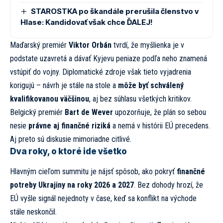
STAROSTKA po škandále prerušila členstvo v
Hlase: Kandidovať však chce ĎALEJ!
Maďarský premiér
Viktor Orbán
tvrdí, že myšlienka je v
podstate uzavretá a dávať Kyjevu peniaze podľa neho znamená
vstúpiť do vojny. Diplomatické zdroje však tieto vyjadrenia
korigujú – návrh je stále na stole a
môže byť schválený
kvalifikovanou väčšinou
, aj bez súhlasu všetkých kritikov.
Belgický premiér
Bart de Wever
upozorňuje, že plán so sebou
nesie
právne aj finančné riziká
a nemá v histórii EÚ precedens.
Aj preto sú diskusie mimoriadne citlivé.
Dva roky, o ktoré ide všetko
Hlavným cieľom summitu je nájsť spôsob, ako pokryť
finančné
potreby Ukrajiny na roky 2026 a 2027
. Bez dohody hrozí, že
EÚ vyšle signál nejednoty v čase, keď sa konflikt na východe
stále neskončil.