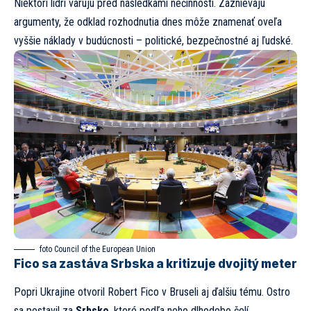
Niektorí lídri varujú pred následkami nečinnosti. Zaznievajú
argumenty, že odklad rozhodnutia dnes môže znamenať oveľa
vyššie náklady v budúcnosti – politické, bezpečnostné aj ľudské.
foto
Council of the European Union
Fico sa zastáva Srbska a kritizuje dvojitý meter
Popri Ukrajine otvoril Robert Fico v Bruseli aj ďalšiu tému. Ostro
sa postavil za
Srbsko
, ktoré podľa neho dlhodobo čelí