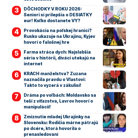
DÔCHODKY V ROKU 2026:
Seniori si prilepšia o DESIATKY
eur! Koľko dostanete VY?
Provokácia na poľskej hranici?
Rusko ukazuje na Ukrajinu, Kyjev
hovorí o falošnej hre
Farma stráca dych: Najslabšia
séria v histórii, diváci utekajú na
internet
KRACH manželstva? Zuzana
naznačila pravdu o Vlastovi:
Takto to vyzerá v zákulisí!
Dráma po voľbách: Moldavsko sa
teší z víťazstva, Lavrov hovorí o
manipulácií!
Zmiznutie mladej Ukrajinky na
Slovensku: Rodičia márne pátrajú
po dcére, ktorá hovorila o
prenasledovaní