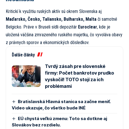
Kritickí k využitiu ruských aktív sú okrem Slovenska aj
Maďarsko, Česko, Taliansko, Bulharsko, Malta
či samotné
Belgicko. Práve v Bruseli sídli depozitár
Euroclear
, kde je
uložená väčšina zmrazeného ruského majetku, čo vyvoláva obavy
z právnych sporov a ekonomických dôsledkov.
Ďalšie články
Tvrdý zásah pre slovenské
firmy: Počet bankrotov prudko
vyskočil! TOTO stojí za ich
problémami
Bratislavská Hlavná stanica sa začne meniť.
Video ukazuje, čo všetko bude INÉ
EÚ chystá veľkú zmenu: Toto sa dotkne aj
Slovákov bez rozdielu.