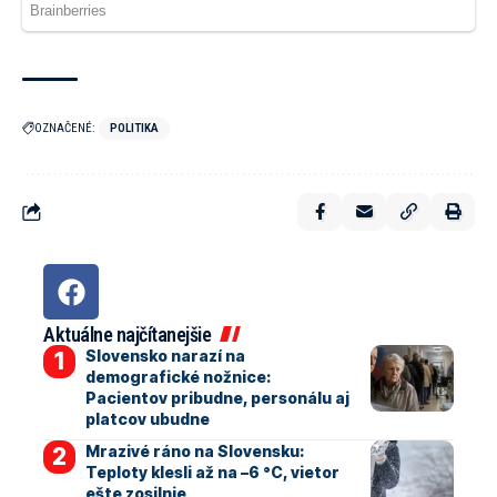
OZNAČENÉ:
POLITIKA
Aktuálne najčítanejšie
Slovensko narazí na
demografické nožnice:
Pacientov pribudne, personálu aj
platcov ubudne
Mrazivé ráno na Slovensku:
Teploty klesli až na –6 °C, vietor
ešte zosilnie