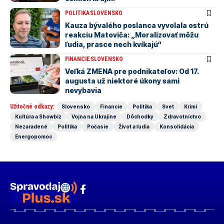
POLITIKA
SLOVENSKO
Kauza bývalého poslanca vyvolala ostrú
reakciu Matoviča: „Moralizovať môžu
ľudia, prasce nech kvíkajú“
FINANCIE
SLOVENSKO
Veľká ZMENA pre podnikateľov: Od 17.
augusta už niektoré úkony sami
nevybavia
Užitočné odkazy:
Slovensko
Financie
Politika
Svet
Krimi
Kultúra a Showbiz
Vojna na Ukrajine
Dôchodky
Zdravotníctvo
Nezaradené
Politika
Počasie
Život a ľudia
Konsolidácia
Energopomoc