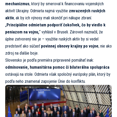
mechanizmus
, ktorý by smeroval k financovaniu vojenských
aktivít Ukrajiny. Odmieta najmä využitie
zmrazených ruských
aktív
, ak by ich výnosy mali skončiť pri nákupe zbraní.
„
Principiálne odmietam podporiť čokoľvek, čo by viedlo k
peniazom na vojnu,
“ vyhlásil v Bruseli. Zároveň naznačil, že
úplne zatvorený nie je – využitie ruských aktív by si vedel
predstaviť ako súčasť
povinnej obnovy krajiny po vojne
, nie ako
zdroj na ďalšie boje.
Slovensko je podľa premiéra pripravené pomáhať inak:
odmínovanie, humanitárna pomoc či bilaterálna spolupráca
ostávajú na stole. Odmieta však spoločný európsky plán, ktorý by
podľa neho znamenal zapojenie Únie do konfliktu.