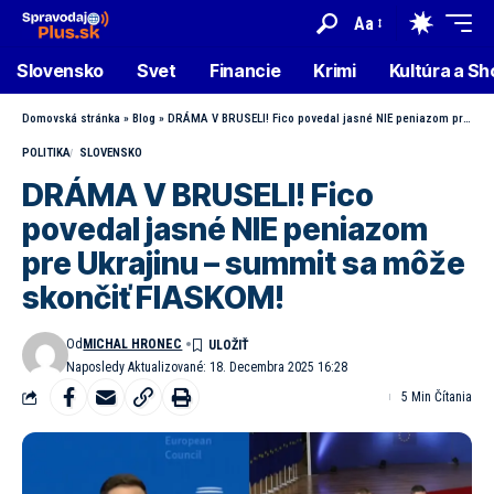
Aa
Slovensko
Svet
Financie
Krimi
Kultúra a S
Domovská stránka
»
Blog
»
DRÁMA V BRUSELI! Fico povedal jasné NIE peniazom pre Ukrajinu – summit sa môže skončiť FIASKOM!
POLITIKA
SLOVENSKO
DRÁMA V BRUSELI! Fico
povedal jasné NIE peniazom
pre Ukrajinu – summit sa môže
skončiť FIASKOM!
Od
MICHAL HRONEC
Naposledy Aktualizované: 18. Decembra 2025 16:28
5 Min Čítania