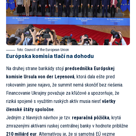
foto:
Council of the European Union
Európska komisia tlačí na dohodu
Na druhej strane barikády stojí
predsedníčka Európskej
komisie Ursula von der Leyenová
, ktorá dala ešte pred
rokovaním jasne najavo, že summit nemá skončiť bez riešenia.
Financovanie Ukrajiny považuje za kľúčové a upozorňuje, že
riziká spojené s využitím ruských aktív musia niesť
všetky
členské štáty spoločne
.
Jedným z hlavných návrhov je tzv.
reparačná pôžička
, krytá
zmrazenými aktívami ruskej centrálnej banky v hodnote približne
210 miliárd eur
. Alternatívou je, že si samotná EÚ vezme