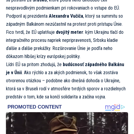
nespravodlivým podmienkam pri rokovaniach o vstupe do EÚ.
Podporil aj prezidenta
Alexandra Vučiča
, ktorý sa summitu so
západným Balkánom nezúčastnil na protest proti prístupu Únie.
Fico tvrdí, že EÚ uplatňuje
dvojitý meter
: kým Ukrajinu tlačí do
integračného procesu napriek nepripravenosti, Srbsku kladie
ďalšie a ďalšie prekážky. Rozširovanie Únie je podľa neho
dôkazom hlbšej krízy európskej politiky.
Lídri EÚ sa pritom zhodujú, že
budúcnosť západného Balkánu
je v Únii
. Ako rýchlo a za akých podmienok, to však zostáva
otvorenou otázkou – podobne ako dnešná dohoda o Ukrajine,
ktorá sa v Bruseli rodí v atmosfére tvrdých sporov a rozdielnych
predstáv o tom, kde sa končí solidarita a začína vojna.