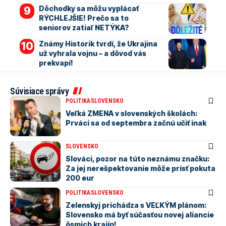
Dôchodky sa môžu vyplácať
RÝCHLEJŠIE! Prečo sa to
seniorov zatiaľ NETÝKA?
Známy Historik tvrdí, že Ukrajina
už vyhrala vojnu – a dôvod vás
prekvapí!
Súvisiace správy
POLITIKA
SLOVENSKO
Veľká ZMENA v slovenských školách:
Prváci sa od septembra začnú učiť inak
SLOVENSKO
Slováci, pozor na túto neznámu značku:
Za jej nerešpektovanie môže prísť pokuta
200 eur
POLITIKA
SLOVENSKO
Zelenskyj prichádza s VEĽKÝM plánom:
Slovensko má byť súčasťou novej aliancie
ôsmich krajín!